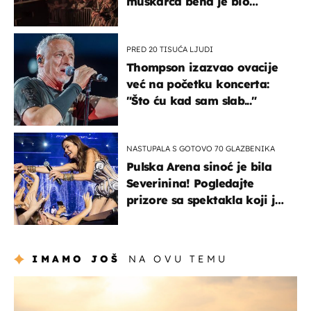
muškarca bend je bio
prisiljen prekinuti nastup
PRED 20 TISUĆA LJUDI
Thompson izazvao ovacije
već na početku koncerta:
"Što ću kad sam slab..."
NASTUPALA S GOTOVO 70 GLAZBENIKA
Pulska Arena sinoć je bila
Severinina! Pogledajte
prizore sa spektakla koji je
rasprodan mjesec dana
ranije
IMAMO JOŠ
NA OVU TEMU
zanimljivosti