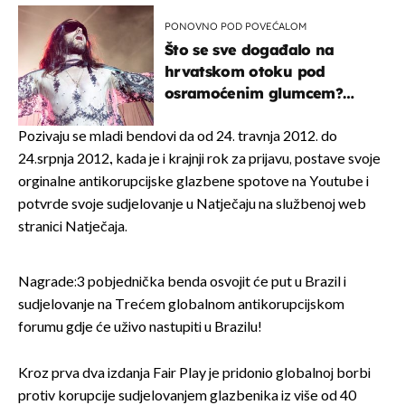
ranije
PONOVNO POD POVEĆALOM
Što se sve događalo na
hrvatskom otoku pod
osramoćenim glumcem?
Bizarni prizori i danas
izazivaju nevjericu
Pozivaju se mladi bendovi da od 24. travnja 2012. do
24.srpnja 2012., kada je i krajnji rok za prijavu, postave svoje
orginalne antikorupcijske glazbene spotove na Youtube i
potvrde svoje sudjelovanje u Natječaju na službenoj web
stranici Natječaja.
Nagrade:3 pobjednička benda osvojit će put u Brazil i
sudjelovanje na Trećem globalnom antikorupcijskom
forumu gdje će uživo nastupiti u Brazilu!
Kroz prva dva izdanja Fair Play je pridonio globalnoj borbi
protiv korupcije sudjelovanjem glazbenika iz više od 40