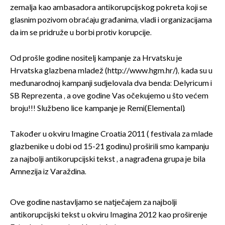
zemalja kao ambasadora antikorupcijskog pokreta koji se
glasnim pozivom obraćaju građanima, vladi i organizacijama
da im se pridruže u borbi protiv korupcije.
Od prošle godine nositelj kampanje za Hrvatsku je
Hrvatska glazbena mladež (http://www.hgm.hr/), kada su u
međunarodnoj kampanji sudjelovala dva benda: Delyricum i
SB Reprezenta , a ove godine Vas očekujemo u što većem
broju!!! Službeno lice kampanje je Remi(Elemental).
Također u okviru Imagine Croatia 2011 ( festivala za mlade
glazbenike u dobi od 15-21 godinu) proširili smo kampanju
za najbolji antikorupcijski tekst , a nagrađena grupa je bila
Amnezija iz Varaždina.
Ove godine nastavljamo se natječajem za najbolji
antikorupcijski tekst u okviru Imagina 2012 kao proširenje