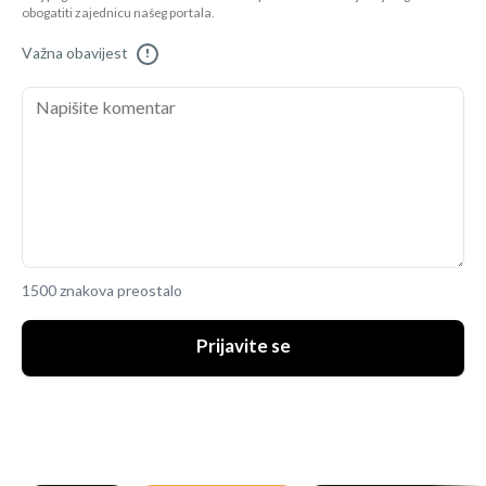
obogatiti zajednicu našeg portala.
Važna obavijest
!
1500 znakova preostalo
Prijavite se