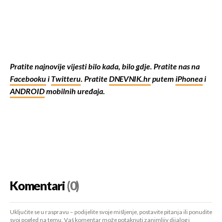
Pratite najnovije vijesti bilo kada, bilo gdje. Pratite nas na
Facebooku
i
Twitteru
. Pratite
DNEVNIK.hr
putem
iPhonea
i
ANDROID
mobilnih uređaja.
Komentari
(0)
Uključite se u raspravu – podijelite svoje mišljenje, postavite pitanja ili ponudite
svoj pogled na temu. Vaš komentar može potaknuti zanimljiv dijalog i