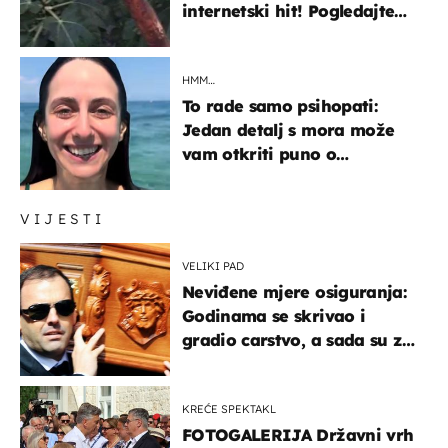
internetski hit! Pogledajte
što je napisao
HMM…
To rade samo psihopati:
Jedan detalj s mora može
vam otkriti puno o
prijateljima
VIJESTI
VELIKI PAD
Neviđene mjere osiguranja:
Godinama se skrivao i
gradio carstvo, a sada su za
njegovo izručenje naručili
posebno vozilo
KREĆE SPEKTAKL
FOTOGALERIJA Državni vrh