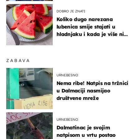
sniženju
DOBRO JE ZNATI
Koliko dugo narezana
lubenica smije stajati u
hladnjaku i kada je više nije
sigurno jesti?
ZABAVA
URNEBESNO
Nema ribe! Natpis na tržnici
u Dalmaciji nasmijao
društvene mreže
URNEBESNO
Dalmatinac je svojim
natpisom u vrtu postao