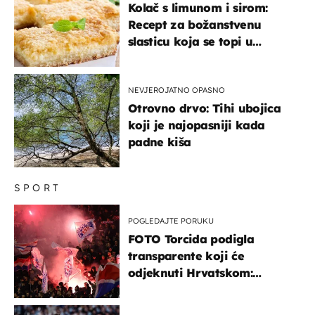
Kolač s limunom i sirom:
Recept za božanstvenu
slasticu koja se topi u
ustima
NEVJEROJATNO OPASNO
Otrovno drvo: Tihi ubojica
koji je najopasniji kada
padne kiša
SPORT
POGLEDAJTE PORUKU
FOTO Torcida podigla
transparente koji će
odjeknuti Hrvatskom:
Prozvali "moralne vertikale"