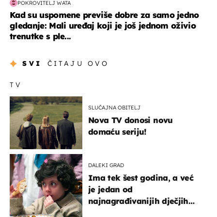
POKROVITELJ WATA
Kad su uspomene previše dobre za samo jedno
gledanje: Mali uređaj koji je još jednom oživio
trenutke s ple...
SVI
ČITAJU OVO
TV
SLUČAJNA OBITELJ
Nova TV donosi novu
domaću seriju!
DALEKI GRAD
Ima tek šest godina, a već
je jedan od
najnagrađivanijih dječjih
glumaca