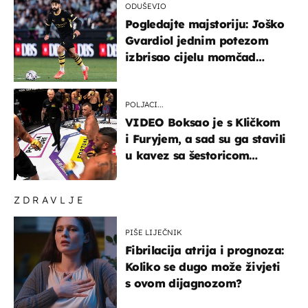
ODUŠEVIO
Pogledajte majstoriju: Joško
Gvardiol jednim potezom
izbrisao cijelu momčad
Atletica
POLJACI...
VIDEO Boksao je s Kličkom
i Furyjem, a sad su ga stavili
u kavez sa šestoricom
Roma! Pogledajte kako je
završilo
ZDRAVLJE
PIŠE LIJEČNIK
Fibrilacija atrija i prognoza:
Koliko se dugo može živjeti
s ovom dijagnozom?