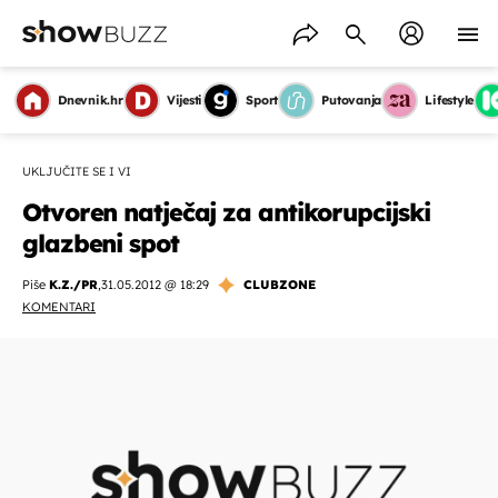
Dnevnik.hr
Vijesti
Sport
Putovanja
Lifestyle
UKLJUČITE SE I VI
Otvoren natječaj za antikorupcijski
glazbeni spot
Piše
K.Z./PR
,
31.05.2012 @ 18:29
CLUBZONE
KOMENTARI
OMOGUĆI OBAVIJESTI