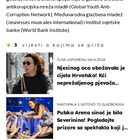
antikorupcijska mreža mladih (Global Youth Anti-
Corruption Network), Međunarodna glazbena mladež
(Jeunesses musicales Internatiional) i Institut svjetske
banke (World Bank Institute).
3
vijesti o kojima se priča
ČUVA USPOMENU NA NJEGA
Njezinog oca obožavala je
cijela Hrvatska! Kći
neprežaljenog pjevača
projurila špicom na dva
kotača
NASTUPALA S GOTOVO 70 GLAZBENIKA
Pulska Arena sinoć je bila
Severinina! Pogledajte
prizore sa spektakla koji je
rasprodan mjesec dana