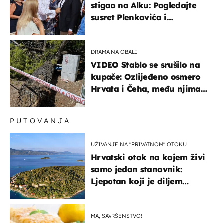
stigao na Alku: Pogledajte
susret Plenkovića i
Milanovića
DRAMA NA OBALI
VIDEO Stablo se srušilo na
kupače: Ozlijeđeno osmero
Hrvata i Čeha, među njima
ima i djece
PUTOVANJA
UŽIVANJE NA "PRIVATNOM" OTOKU
Hrvatski otok na kojem živi
samo jedan stanovnik:
Ljepotan koji je diljem
svijeta poznat po svojem
"bijelom zlatu"
MA, SAVRŠENSTVO!