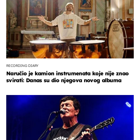
RECORDING DIARY
Naručio je kamion instrumenata koje nije znao
svirati: Danas su dio njegova novog albuma