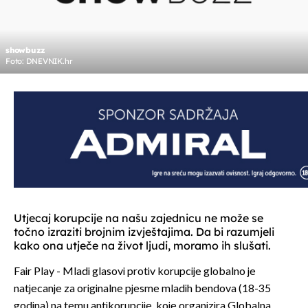
showbuzz
Foto: DNEVNIK.hr
Utjecaj korupcije na našu zajednicu ne može se
točno izraziti brojnim izvještajima. Da bi razumjeli
kako ona utječe na život ljudi, moramo ih slušati.
Fair Play - Mladi glasovi protiv korupcije globalno je
natjecanje za originalne pjesme mladih bendova (18-35
godina) na temu antikorupcije, koje organizira Globalna