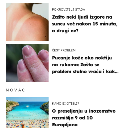
POKROVITELJ STADA
Zašto neki ljudi izgore na
suncu već nakon 15 minuta,
a drugi ne?
ČEST PROBLEM
Pucanje kože oko noktiju
na rukama: Zašto se
problem stalno vraća i kako
ga zaustaviti?
NOVAC
KAMO BI OTIŠLI?
O preseljenju u inozemstvo
razmišlja 9 od 10
Europljana