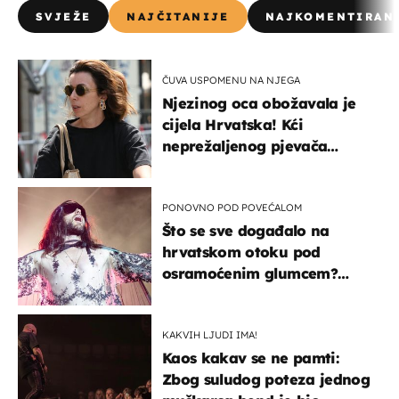
SVJEŽE
NAJČITANIJE
NAJKOMENTIRAN
ČUVA USPOMENU NA NJEGA
Njezinog oca obožavala je
cijela Hrvatska! Kći
neprežaljenog pjevača
projurila špicom na dva
kotača
PONOVNO POD POVEĆALOM
Što se sve događalo na
hrvatskom otoku pod
osramoćenim glumcem?
Bizarni prizori i danas
izazivaju nevjericu
KAKVIH LJUDI IMA!
Kaos kakav se ne pamti:
Zbog suludog poteza jednog