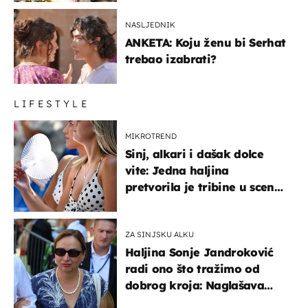
NASLJEDNIK
ANKETA: Koju ženu bi Serhat
trebao izabrati?
LIFESTYLE
MIKROTREND
Sinj, alkari i dašak dolce
vite: Jedna haljina
pretvorila je tribine u scenu
iz talijanskog filma
ZA SINJSKU ALKU
Haljina Sonje Jandroković
radi ono što tražimo od
dobrog kroja: Naglašava
struk, a sada je i na