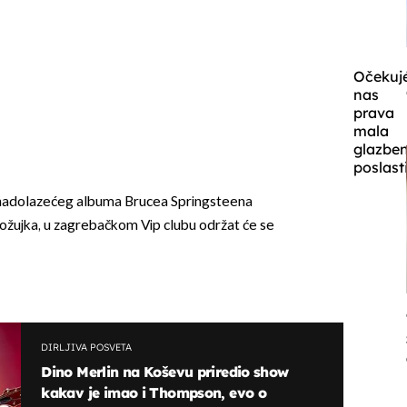
Očekuj
nas
prava
mala
glazbe
poslast
adolazećeg albuma Brucea Springsteena
. ožujka, u zagrebačkom Vip clubu održat će se
DIRLJIVA POSVETA
Dino Merlin na Koševu priredio show
kakav je imao i Thompson, evo o