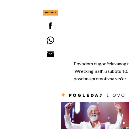
PODIJELI
Povodom dugoočekivanog n
'Wrecking Ball', u subotu 10
posebna promotivna večer.
POGLEDAJ
I OVO