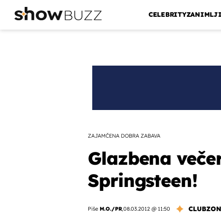
CELEBRITY
ZANIMLJ
ZAJAMČENA DOBRA ZABAVA
Glazbena večer
Springsteen!
CLUBZO
Piše
M.O./PR
,
08.03.2012 @ 11:50