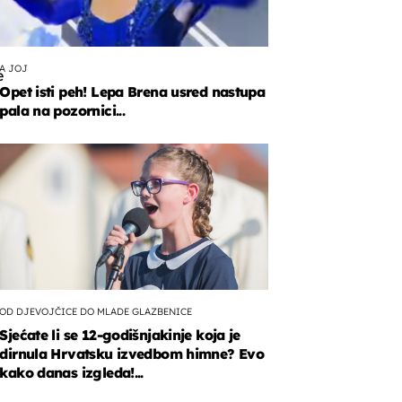
A JOJ
e
Opet isti peh! Lepa Brena usred nastupa
pala na pozornici...
na
ica!
OD DJEVOJČICE DO MLADE GLAZBENICE
Sjećate li se 12-godišnjakinje koja je
dirnula Hrvatsku izvedbom himne? Evo
kako danas izgleda!...