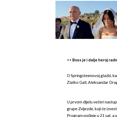
>>
Boss je i dalje heroj rad
O Springsteenovoj glazbi, kari
Zlatko Gall, Aleksandar Drag
U prvom dijelu večeri nastup
grupe Zvijezde, koji će izves
Program počinje u 21 sat, a 