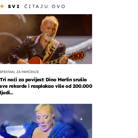
SVI
ČITAJU OVO
SPEKTAKL ZA PAMĆENJE
Tri noći za povijest: Dino Merlin srušio
sve rekorde i rasplakao više od 200.000
ljudi...