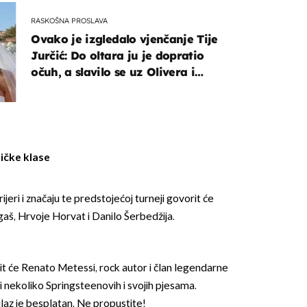
RASKOŠNA PROSLAVA
Ovako je izgledalo vjenčanje Tije
Jurčić: Do oltara ju je dopratio
očuh, a slavilo se uz Olivera i
Rozgu
ničke klase
jeri i značaju te predstojećoj turneji govorit će
aš, Hrvoje Horvat i Danilo Šerbedžija.
it će Renato Metessi, rock autor i član legendarne
ti nekoliko Springsteenovih i svojih pjesama.
ulaz je besplatan. Ne propustite!