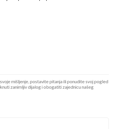
OMOGUĆI OBAVIJESTI
 svoje mišljenje, postavite pitanja ili ponudite svoj pogled
ti zanimljiv dijalog i obogatiti zajednicu našeg