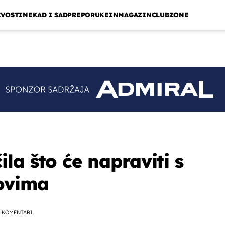
IVOSTI
NEKAD I SAD
PREPORUKE
INMAGAZIN
CLUBZONE
la što će napraviti s
ovima
KOMENTARI