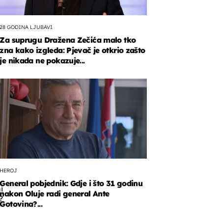
28 GODINA LJUBAVI
Za suprugu Dražena Zečića malo tko
zna kako izgleda: Pjevač je otkrio zašto
je nikada ne pokazuje...
no
,
HEROJ
General pobjednik: Gdje i što 31 godinu
i
nakon Oluje radi general Ante
?
Gotovina?...