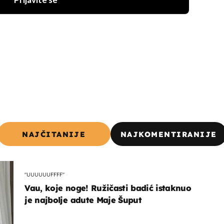
Prijavite se
NAJČITANIJE
NAJKOMENTIRANIJE
"UUUUUUFFFF"
Vau, koje noge! Ružičasti badić istaknuo
je najbolje adute Maje Šuput