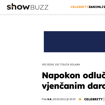
CELEBRITY
ZANIMLJ
VRIJEDNI 100 TISUĆA DOLARA
Napokon odluči
vjenčanim dar
CELEBRITY
Piše
S.K.
,
05.03.2012 @ 20:19