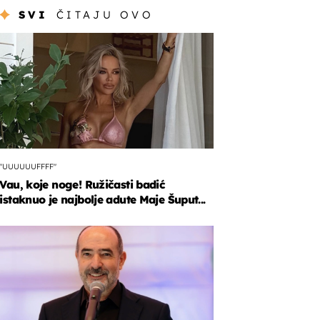
SVI
ČITAJU OVO
"UUUUUUFFFF"
Vau, koje noge! Ružičasti badić
istaknuo je najbolje adute Maje Šuput...