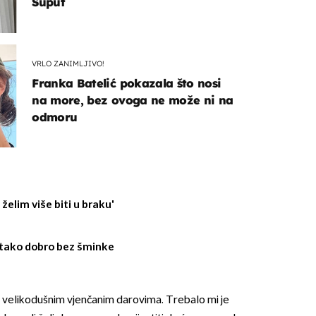
Šuput
VRLO ZANIMLJIVO!
Franka Batelić pokazala što nosi
na more, bez ovoga ne može ni na
odmoru
želim više biti u braku'
 tako dobro bez šminke
 na velikodušnim vjenčanim darovima. Trebalo mi je