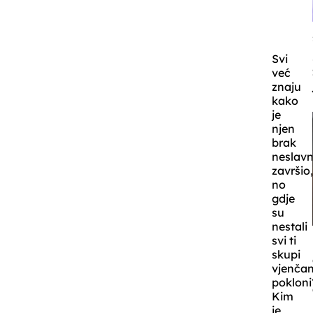
Svi
već
znaju
kako
je
njen
brak
neslav
završio
no
gdje
su
nestali
svi ti
skupi
vjenčan
pokloni
Kim
je