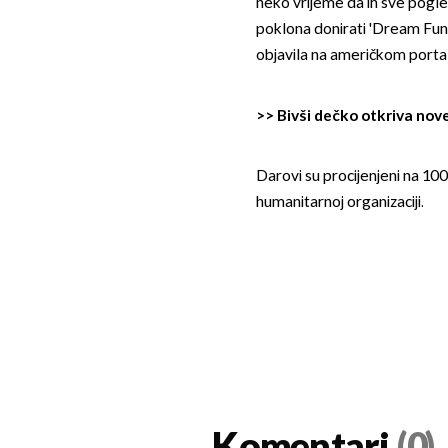
neko vrijeme da ih sve pogled
poklona donirati 'Dream Funda
objavila na američkom port
>>
Bivši dečko otkriva nove
Darovi su procijenjeni na 100
humanitarnoj organizaciji.