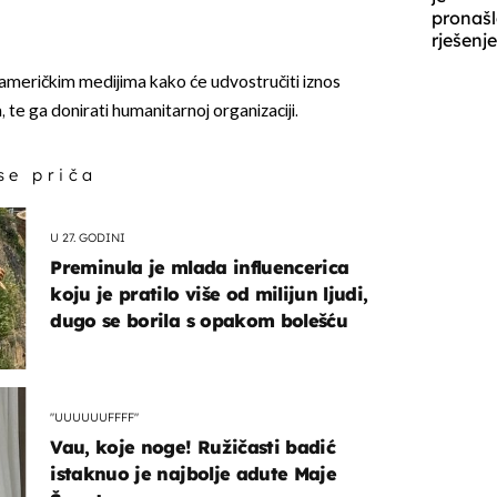
pronaš
rješenje
 američkim medijima kako će udvostručiti iznos
 te ga donirati humanitarnoj organizaciji.
 se priča
U 27. GODINI
Preminula je mlada influencerica
koju je pratilo više od milijun ljudi,
dugo se borila s opakom bolešću
"UUUUUUFFFF"
Vau, koje noge! Ružičasti badić
istaknuo je najbolje adute Maje