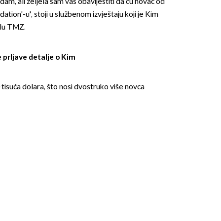
am, ali željela sam vas obavijestiti da ću novac od
tion'-u', stoji u službenom izvještaju koji je Kim
alu TMZ.
 prljave detalje o Kim
 tisuća dolara, što nosi dvostruko više novca
OMOGUĆI OBAVIJESTI