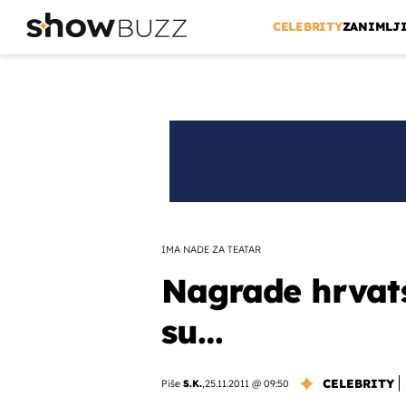
CELEBRITY
ZANIMLJ
IMA NADE ZA TEATAR
Nagrade hrvats
su…
CELEBRITY
Piše
S.K.
,
25.11.2011 @ 09:50