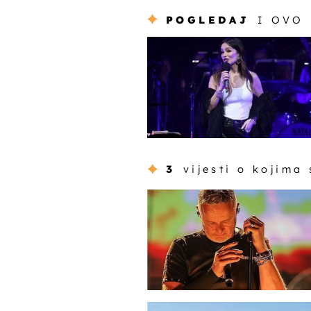
POGLEDAJ
I OVO
3
vijesti o kojima