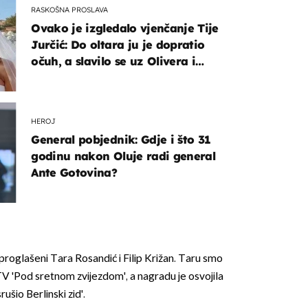
RASKOŠNA PROSLAVA
Ovako je izgledalo vjenčanje Tije
Jurčić: Do oltara ju je dopratio
očuh, a slavilo se uz Olivera i
Rozgu
HEROJ
General pobjednik: Gdje i što 31
godinu nakon Oluje radi general
Ante Gotovina?
 proglašeni Tara Rosandić i Filip Križan. Taru smo
 TV 'Pod sretnom zvijezdom', a nagradu je osvojila
ušio Berlinski zid'.