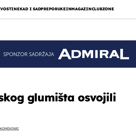
IVOSTI
NEKAD I SAD
PREPORUKE
INMAGAZIN
CLUBZONE
kog glumišta osvojili
KOMENTARI