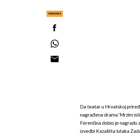
PODIJELI
Da teatar u Hrvatskoj priređ
nagrađena drama 'Mrzim istin
Ferenčina dobio je nagradu za
izvedbi Kazališta lutaka Zada