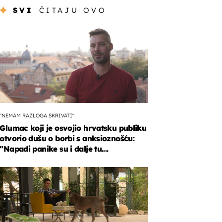
SVI
ČITAJU OVO
"NEMAM RAZLOGA SKRIVATI"
Glumac koji je osvojio hrvatsku publiku
otvorio dušu o borbi s anksioznošću:
"Napadi panike su i dalje tu....