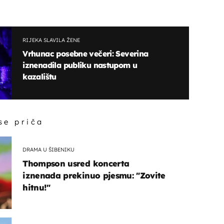
RIJEKA SLAVILA ŽENE
Vrhunac posebne večeri: Severina
iznenadila publiku nastupom u
kazalištu
 se priča
DRAMA U ŠIBENIKU
Thompson usred koncerta
iznenada prekinuo pjesmu: "Zovite
hitnu!"