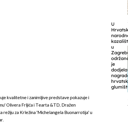
U
Hrvats
narod
kazališ
u
Zagreb
održan
je
dodjela
nagrad
hrvats
glumišt
uje kvalitetne i zanimljive predstave pokazuje i
u' Olivera Frljića i Tearta &TD, Dražen
 režiju za Krležina 'Michelangela Buonarrotija' u
r.