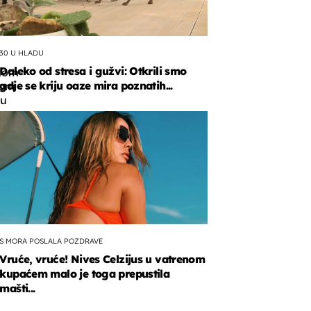
30 U HLADU
Daleko od stresa i gužvi: Otkrili smo
kom
gdje se kriju oaze mira poznatih...
nom
tu
u
a
a
kog
a.
S MORA POSLALA POZDRAVE
Vruće, vruće! Nives Celzijus u vatrenom
kupaćem malo je toga prepustila
mašti...