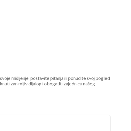
OMOGUĆI OBAVIJESTI
 svoje mišljenje, postavite pitanja ili ponudite svoj pogled
ti zanimljiv dijalog i obogatiti zajednicu našeg