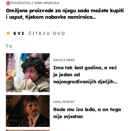
POKROVITELJ SPAR HRVATSKA
Omiljene proizvode za njegu sada možete kupiti
i usput, tijekom nabavke namirnica...
SVI
ČITAJU OVO
TV
DALEKI GRAD
Ima tek šest godina, a već
je jedan od
najnagrađivanijih dječjih
glumaca
NASLJEDNIK
Rade mu iza leđa, a on toga
nije svjestan