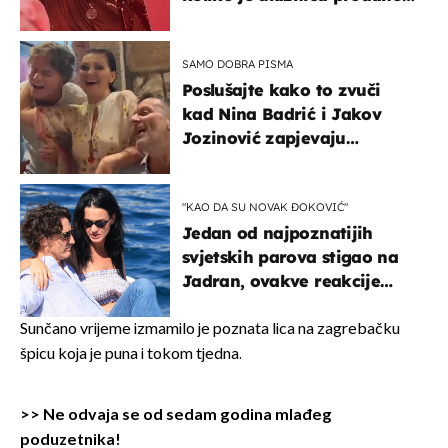
u kratkom vremenu
SAMO DOBRA PISMA
Poslušajte kako to zvuči
kad Nina Badrić i Jakov
Jozinović zapjevaju
Oliverov hit!
"KAO DA SU NOVAK ĐOKOVIĆ"
Jedan od najpoznatijih
svjetskih parova stigao na
Jadran, ovakve reakcije
vjerojatno nisu očekivali
Sunčano vrijeme izmamilo je poznata lica na zagrebačku
špicu koja je puna i tokom tjedna.
>>
Ne odvaja se od sedam godina mlađeg
poduzetnika!