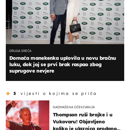
DRUGA SREĆA
Domaća manekenka uplovila u novu bračnu
luku, dok joj se prvi brak raspao zbog
suprugove nevjere
3
vijesti o kojima se priča
NADMAŠENA OČEKIVANJA
Thompson ruši brojke i u
Vukovaru! Objavljeno
koliko je ulaznica prodano