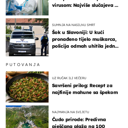
virusom: Najviše slučajeva u
našem susjedstvu
SUMNJA NA NASILNU SMRT
Šok u Slavoniji: U kući
pronađeno tijelo muškarca,
policija odmah uhitila jednu
osobu
PUTOVANJA
UZ RUČAK ILI VEČERU
Savršeni prilog: Recept za
najfinije mahune sa špekom
NAJMANJA NA SVIJETU
Čudo prirode: Predivna
pješčana plaža na 100