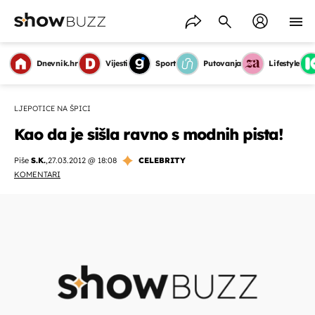
Dnevnik.hr
Vijesti
Sport
Putovanja
Lifestyle
LJEPOTICE NA ŠPICI
Kao da je sišla ravno s modnih pista!
Piše
S.K.
,
27.03.2012 @ 18:08
CELEBRITY
KOMENTARI
OMOGUĆI OBAVIJESTI