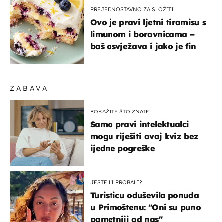
PREJEDNOSTAVNO ZA SLOŽITI
Ovo je pravi ljetni tiramisu s
limunom i borovnicama –
baš osvježava i jako je fin
ZABAVA
POKAŽITE ŠTO ZNATE!
Samo pravi intelektualci
mogu riješiti ovaj kviz bez
ijedne pogreške
JESTE LI PROBALI?
Turisticu oduševila ponuda
u Primoštenu: "Oni su puno
pametniji od nas"