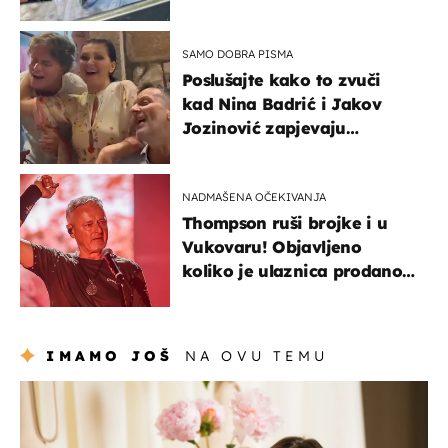
svađe!
SAMO DOBRA PISMA
Poslušajte kako to zvuči
kad Nina Badrić i Jakov
Jozinović zapjevaju
Oliverov hit!
NADMAŠENA OČEKIVANJA
Thompson ruši brojke i u
Vukovaru! Objavljeno
koliko je ulaznica prodano
u kratkom vremenu
IMAMO JOŠ
NA OVU TEMU
moda & ljepota