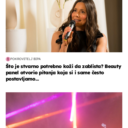
POKROVITELJ BIPA
Što je stvarno potrebno koži da zablista? Beauty
panel otvorio pitanja koja si i same često
postavljamo...
kultura & zabava