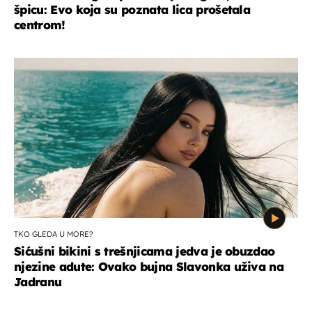
špicu: Evo koja su poznata lica prošetala
centrom!
TKO GLEDA U MORE?
Sićušni bikini s trešnjicama jedva je obuzdao
njezine adute: Ovako bujna Slavonka uživa na
Jadranu