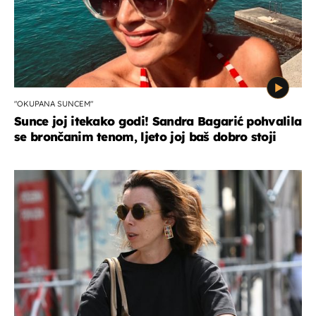
"OKUPANA SUNCEM"
Sunce joj itekako godi! Sandra Bagarić pohvalila
se brončanim tenom, ljeto joj baš dobro stoji