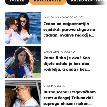
SVJEŽE
NAJČITANIJE
NAJKOMENTIRAN
"KAO DA SU NOVAK ĐOKOVIĆ"
Jedan od najpoznatijih
svjetskih parova stigao na
Jadran, ovakve reakcije
vjerojatno nisu očekivali
DANAS ŽIVI POVUČENO
Znate li tko je ovo? Kao
dijete ostala je bez oba
roditelja, a onda i bez
milijuna koje je trebala
naslijediti
OPET PROBLEMI
Burne scene u trgovačkom
centru: Sergej Trifunović i
supruga uhićeni nakon