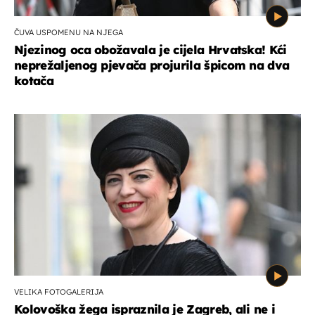
ČUVA USPOMENU NA NJEGA
Njezinog oca obožavala je cijela Hrvatska! Kći
neprežaljenog pjevača projurila špicom na dva
kotača
VELIKA FOTOGALERIJA
Kolovoška žega ispraznila je Zagreb, ali ne i