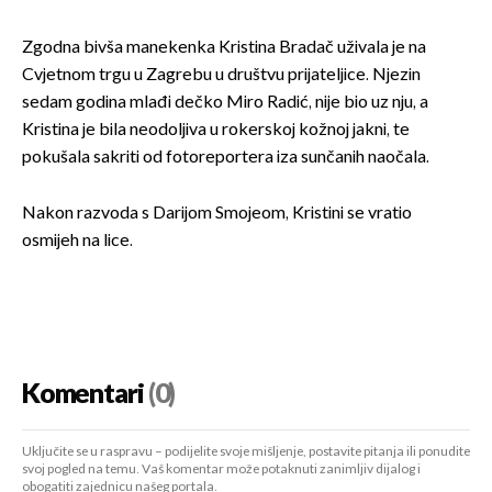
Zgodna bivša manekenka Kristina Bradač uživala je na
Cvjetnom trgu u Zagrebu u društvu prijateljice. Njezin
sedam godina mlađi dečko Miro Radić, nije bio uz nju, a
Kristina je bila neodoljiva u rokerskoj kožnoj jakni, te
pokušala sakriti od fotoreportera iza sunčanih naočala.
Nakon razvoda s Darijom Smojeom, Kristini se vratio
osmijeh na lice.
Komentari
(0)
Uključite se u raspravu – podijelite svoje mišljenje, postavite pitanja ili ponudite
svoj pogled na temu. Vaš komentar može potaknuti zanimljiv dijalog i
obogatiti zajednicu našeg portala.