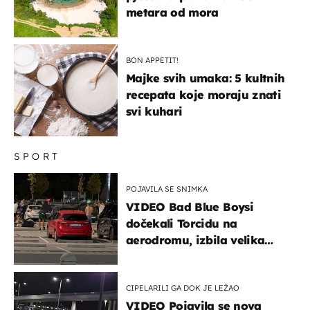
metara od mora
BON APPETIT!
Majke svih umaka: 5 kultnih
recepata koje moraju znati
svi kuhari
SPORT
POJAVILA SE SNIMKA
VIDEO Bad Blue Boysi
dočekali Torcidu na
aerodromu, izbila velika
masovna tučnjava
CIPELARILI GA DOK JE LEŽAO
VIDEO Pojavila se nova