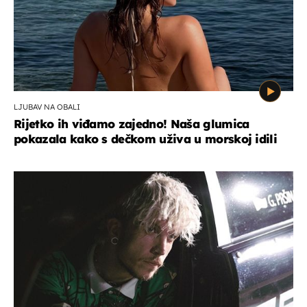
LJUBAV NA OBALI
Rijetko ih viđamo zajedno! Naša glumica
pokazala kako s dečkom uživa u morskoj idili