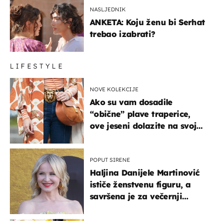
NASLJEDNIK
ANKETA: Koju ženu bi Serhat
trebao izabrati?
LIFESTYLE
NOVE KOLEKCIJE
Ako su vam dosadile
“obične” plave traperice,
ove jeseni dolazite na svoje
- izdvajamo 15 hit modela
POPUT SIRENE
Haljina Danijele Martinović
ističe ženstvenu figuru, a
savršena je za večernji
izlazak na moru