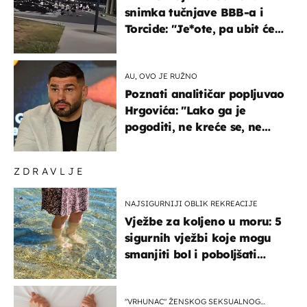
snimka tučnjave BBB-a i
Torcide: "Je*ote, pa ubit će
ga!"
AU, OVO JE RUŽNO
Poznati analitičar popljuvao
Hrgovića: "Lako ga je
pogoditi, ne kreće se, ne
koristi noge..."
ZDRAVLJE
NAJSIGURNIJI OBLIK REKREACIJE
Vježbe za koljeno u moru: 5
sigurnih vježbi koje mogu
smanjiti bol i poboljšati
pokretljivost
"VRHUNAC" ŽENSKOG SEKSUALNOG