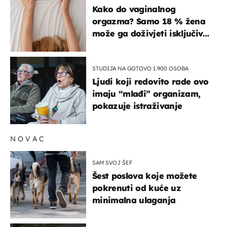
ISKUSTVA
Kako do vaginalnog
orgazma? Samo 18 % žena
može ga doživjeti isključivo
na ovaj način
STUDIJA NA GOTOVO 1.900 OSOBA
Ljudi koji redovito rade ovo
imaju “mlađi” organizam,
pokazuje istraživanje
NOVAC
SAM SVOJ ŠEF
Šest poslova koje možete
pokrenuti od kuće uz
minimalna ulaganja