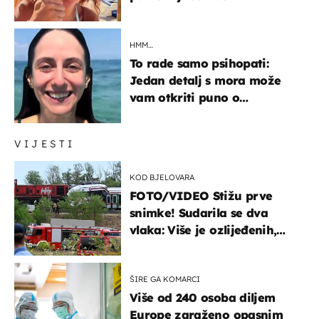
HMM…
To rade samo psihopati:
Jedan detalj s mora može
vam otkriti puno o
prijateljima
VIJESTI
KOD BJELOVARA
FOTO/VIDEO Stižu prve
snimke! Sudarila se dva
vlaka: Više je ozlijeđenih,
hitne službe na terenu
ŠIRE GA KOMARCI
Više od 240 osoba diljem
Europe zaraženo opasnim