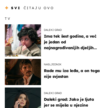
SVI
ČITAJU OVO
TV
DALEKI GRAD
Ima tek šest godina, a već
je jedan od
najnagrađivanijih dječjih
glumaca
NASLJEDNIK
Rade mu iza leđa, a on toga
nije svjestan
DALEKI GRAD
Daleki grad: Jako je ljuta
jer se miješa u njezine