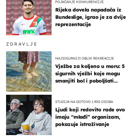
POJAČANJE KONKURENCIJE
Rijeka dovela napadača iz
Bundeslige, igrao je za dvije
reprezentacije
ZDRAVLJE
NAJSIGURNIJI OBLIK REKREACIJE
Vježbe za koljeno u moru: 5
sigurnih vježbi koje mogu
smanjiti bol i poboljšati
pokretljivost
STUDIJA NA GOTOVO 1.900 OSOBA
Ljudi koji redovito rade ovo
imaju “mlađi” organizam,
pokazuje istraživanje