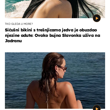
TKO GLEDA U MORE?
Sićušni bikini s trešnjicama jedva je obuzdao
njezine adute: Ovako bujna Slavonka uživa na
Jadranu