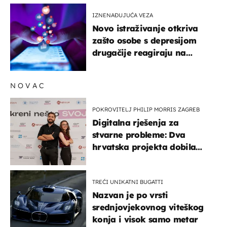
IZNENAĐUJUĆA VEZA
Novo istraživanje otkriva
zašto osobe s depresijom
drugačije reagiraju na
lajkove
NOVAC
POKROVITELJ PHILIP MORRIS ZAGREB
Digitalna rješenja za
stvarne probleme: Dva
hrvatska projekta dobila
potporu za razvoj
TREĆI UNIKATNI BUGATTI
Nazvan je po vrsti
srednjovjekovnog viteškog
konja i visok samo metar