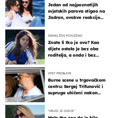
Jedan od najpoznatijih
svjetskih parova stigao na
Jadran, ovakve reakcije
vjerojatno nisu očekivali
DANAS ŽIVI POVUČENO
Znate li tko je ovo? Kao
dijete ostala je bez oba
roditelja, a onda i bez
milijuna koje je trebala
naslijediti
OPET PROBLEMI
Burne scene u trgovačkom
centru: Sergej Trifunović i
supruga uhićeni nakon
svađe!
"VRUĆE JE OVDJE"
Malo tko zna da je bila