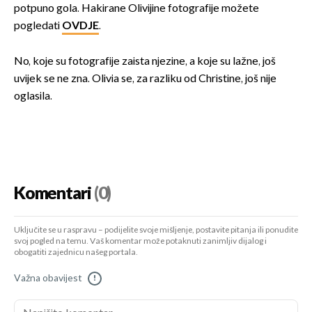
potpuno gola. Hakirane Olivijine fotografije možete
pogledati
OVDJE
.
No, koje su fotografije zaista njezine, a koje su lažne, još
uvijek se ne zna. Olivia se, za razliku od Christine, još nije
oglasila.
Komentari
(0)
Uključite se u raspravu – podijelite svoje mišljenje, postavite pitanja ili ponudite
svoj pogled na temu. Vaš komentar može potaknuti zanimljiv dijalog i
obogatiti zajednicu našeg portala.
Važna obavijest
!