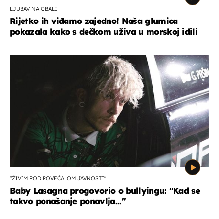
LJUBAV NA OBALI
Rijetko ih viđamo zajedno! Naša glumica
pokazala kako s dečkom uživa u morskoj idili
"ŽIVIM POD POVEĆALOM JAVNOSTI"
Baby Lasagna progovorio o bullyingu: "Kad se
takvo ponašanje ponavlja..."