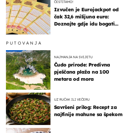
ČESTITAMO!
Izvučen je Eurojackpot od
čak 32,6 milijuna eura:
Doznajte gdje idu bogati
dobitci u Hrvatskoj
PUTOVANJA
NAJMANJA NA SVIJETU
Čudo prirode: Predivna
pješčana plaža na 100
metara od mora
UZ RUČAK ILI VEČERU
Savršeni prilog: Recept za
najfinije mahune sa špekom