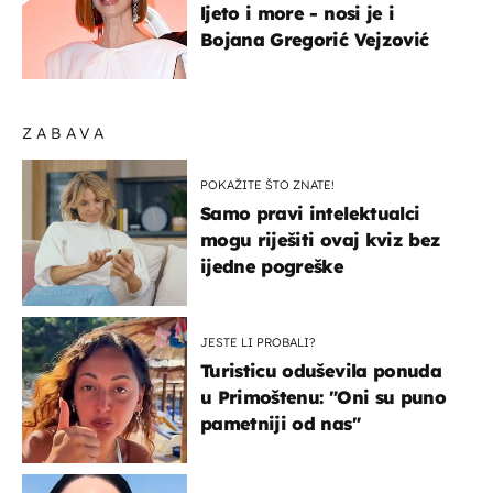
ljeto i more - nosi je i
Bojana Gregorić Vejzović
ZABAVA
POKAŽITE ŠTO ZNATE!
Samo pravi intelektualci
mogu riješiti ovaj kviz bez
ijedne pogreške
JESTE LI PROBALI?
Turisticu oduševila ponuda
u Primoštenu: "Oni su puno
pametniji od nas"