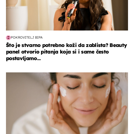
POKROVITELJ BIPA
Što je stvarno potrebno koži da zablista? Beauty
panel otvorio pitanja koja si i same često
postavljamo...
moda & ljepota