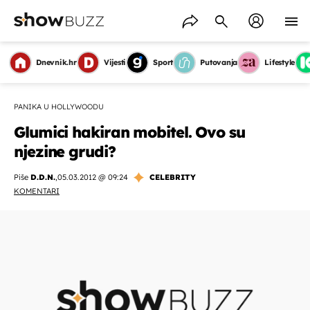
Dnevnik.hr
Vijesti
Sport
Putovanja
Lifestyle
PANIKA U HOLLYWOODU
Glumici hakiran mobitel. Ovo su
njezine grudi?
Piše
D.D.N.
,
05.03.2012 @ 09:24
CELEBRITY
KOMENTARI
OMOGUĆI OBAVIJESTI