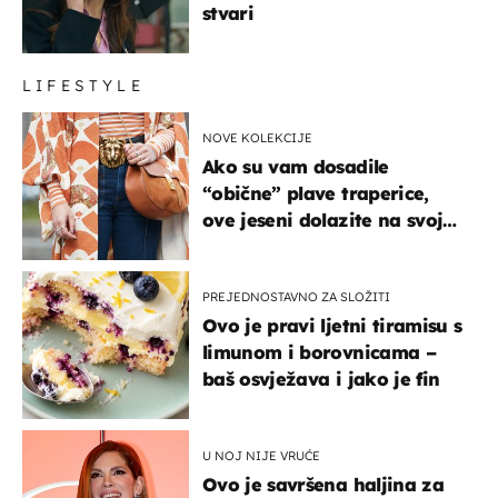
stvari
LIFESTYLE
NOVE KOLEKCIJE
Ako su vam dosadile
“obične” plave traperice,
ove jeseni dolazite na svoje
- izdvajamo 15 hit modela
PREJEDNOSTAVNO ZA SLOŽITI
Ovo je pravi ljetni tiramisu s
limunom i borovnicama –
baš osvježava i jako je fin
U NOJ NIJE VRUĆE
Ovo je savršena haljina za