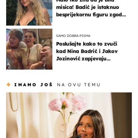
misica! Badić je istaknuo
besprijekornu figuru zgodne
voditeljice
SAMO DOBRA PISMA
Poslušajte kako to zvuči
kad Nina Badrić i Jakov
Jozinović zapjevaju
Oliverov hit!
IMAMO JOŠ
NA OVU TEMU
moda & ljepota