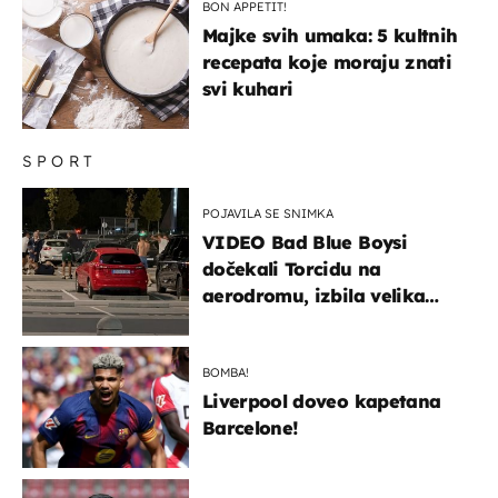
BON APPETIT!
Majke svih umaka: 5 kultnih
recepata koje moraju znati
svi kuhari
SPORT
POJAVILA SE SNIMKA
VIDEO Bad Blue Boysi
dočekali Torcidu na
aerodromu, izbila velika
masovna tučnjava
BOMBA!
Liverpool doveo kapetana
Barcelone!