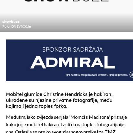
showbuzz
Foto: DNEVNIK.hr
Mobitel glumice Christine Hendricks je hakiran,
ukradene su njezine privatne fotografije, među
kojima i jedna toples fotka.
Međutim, iako zvijezda serijala 'Momci s Madisona' priznaje
kako joj je mobitel hakiran, tvrdi da na toples fotografiji nije
ona. Oglasila se preko svog glasnogovornika i za TMZ