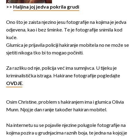
>>
Haljina joj jedva pokrila grudi
Ono što je zaista njezino jesu fotografije na kojima je jedva
odjevena, kao i bez šminke. Te je fotografije snimila kod
kuće.
Glumica je prijavila policiji hakiranje mobitela no ne može se
sjetiti nikoga tko bi to mogao počiniti.
Za razliku od nje, policija već ima sumnjivca. U tijeku je
kriminalistička istraga. Hakirane fotografije pogledajte
OVDJE
.
Osim Christine, problem s hakiranjem ima i glumica Olivia
Munn. Njoj je dan ranije također hakiran mobitel.
Na internetu su se pojavile njezine polugole fotografije na
kojima pozira u grudnjacima raznih boja, te jedna na kojoj je