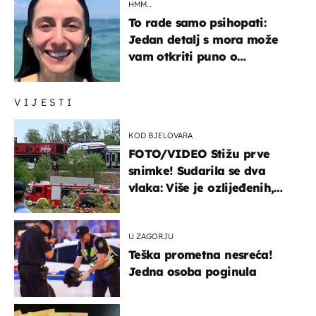
HMM…
To rade samo psihopati:
Jedan detalj s mora može
vam otkriti puno o
prijateljima
VIJESTI
KOD BJELOVARA
FOTO/VIDEO Stižu prve
snimke! Sudarila se dva
vlaka: Više je ozlijeđenih,
hitne službe na terenu
U ZAGORJU
Teška prometna nesreća!
Jedna osoba poginula