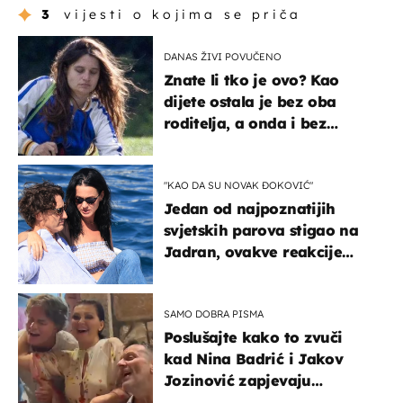
3
vijesti o kojima se priča
DANAS ŽIVI POVUČENO
Znate li tko je ovo? Kao
dijete ostala je bez oba
roditelja, a onda i bez
milijuna koje je trebala
naslijediti
"KAO DA SU NOVAK ĐOKOVIĆ"
Jedan od najpoznatijih
svjetskih parova stigao na
Jadran, ovakve reakcije
vjerojatno nisu očekivali
SAMO DOBRA PISMA
Poslušajte kako to zvuči
kad Nina Badrić i Jakov
Jozinović zapjevaju
Oliverov hit!