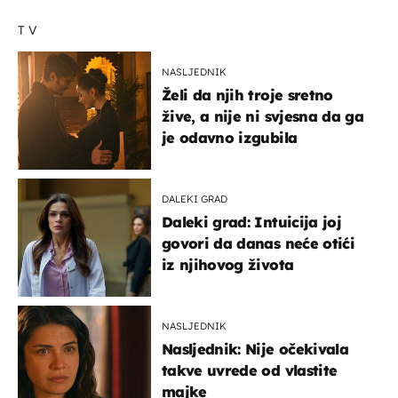
TV
NASLJEDNIK
Želi da njih troje sretno
žive, a nije ni svjesna da ga
je odavno izgubila
DALEKI GRAD
Daleki grad: Intuicija joj
govori da danas neće otići
iz njihovog života
NASLJEDNIK
Nasljednik: Nije očekivala
takve uvrede od vlastite
majke