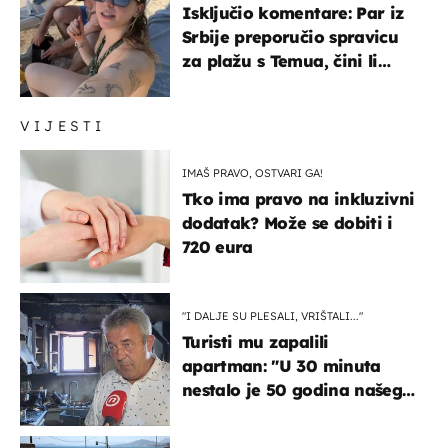
Isključio komentare: Par iz
Srbije preporučio spravicu
za plažu s Temua, čini li
vam se ovo sigurnim?
VIJESTI
IMAŠ PRAVO, OSTVARI GA!
Tko ima pravo na inkluzivni
dodatak? Može se dobiti i
720 eura
"I DALJE SU PLESALI, VRIŠTALI..."
Turisti mu zapalili
apartman: "U 30 minuta
nestalo je 50 godina našeg
života, supruga i ja ne
možemo oka sklopiti"