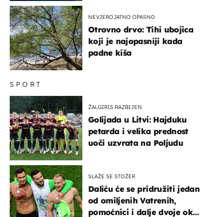
NEVJEROJATNO OPASNO
Otrovno drvo: Tihi ubojica
koji je najopasniji kada
padne kiša
SPORT
ŽALGIRIS RAZBIJEN
Golijada u Litvi: Hajduku
petarda i velika prednost
uoči uzvrata na Poljudu
SLAŽE SE STOŽER
Daliću će se pridružiti jedan
od omiljenih Vatrenih,
pomoćnici i dalje dvoje oko