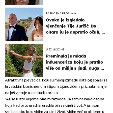
RASKOŠNA PROSLAVA
Ovako je izgledalo
vjenčanje Tije Jurčić: Do
oltara ju je dopratio očuh, a
slavilo se uz Olivera i Rozgu
U 27. GODINI
Preminula je mlada
influencerica koju je pratilo
više od milijun ljudi, dugo se
borila s opakom bolesti
Atraktivna pjevačica, koju su mediji između ostalog spajali i s
hrvatskim biznismenom Stipom Lijanovićem, priznala nam je
da još vjeruje u instituciju braka.
'Ali se u isto vrijeme plašim razvoda. Ja sam nekako osoba
koja kad bi to uradila, uradila bih za cijeli život. A ja nisam
srela osobu koju vidim za cijeli život. Vidim već probleme u