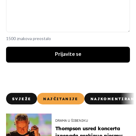
1500 znakova preostalo
Prijavite se
SVJEŽE
NAJČITANIJE
NAJKOMENTIRAN
DRAMA U ŠIBENIKU
Thompson usred koncerta
iznenada prekinuo pjesmu: