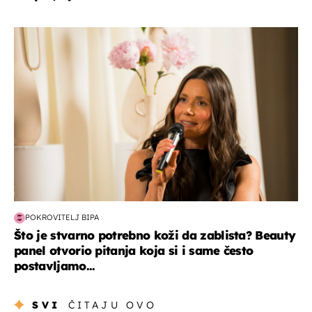
moda & ljepota
POKROVITELJ BIPA
Što je stvarno potrebno koži da zablista? Beauty
panel otvorio pitanja koja si i same često
postavljamo...
SVI
ČITAJU OVO