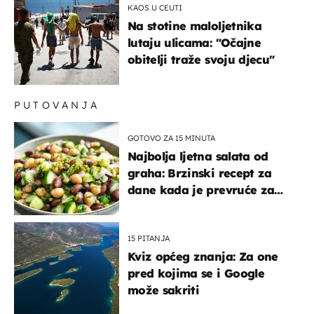
KAOS U CEUTI
Na stotine maloljetnika
lutaju ulicama: "Očajne
obitelji traže svoju djecu"
PUTOVANJA
GOTOVO ZA 15 MINUTA
Najbolja ljetna salata od
graha: Brzinski recept za
dane kada je prevruće za
kuhanje
15 PITANJA
Kviz općeg znanja: Za one
pred kojima se i Google
može sakriti