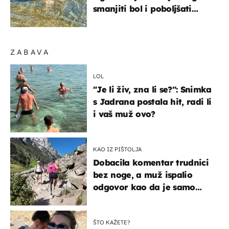
smanjiti bol i poboljšati
pokretljivost
ZABAVA
LOL
"Je li živ, zna li se?": Snimka
s Jadrana postala hit, radi li
i vaš muž ovo?
KAO IZ PIŠTOLJA
Dobacila komentar trudnici
bez noge, a muž ispalio
odgovor kao da je samo
čekao…
ŠTO KAŽETE?