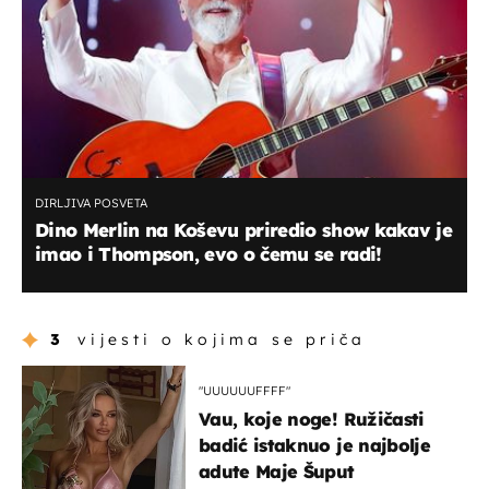
DIRLJIVA POSVETA
Dino Merlin na Koševu priredio show kakav je
imao i Thompson, evo o čemu se radi!
3
vijesti o kojima se priča
"UUUUUUFFFF"
Vau, koje noge! Ružičasti
badić istaknuo je najbolje
adute Maje Šuput