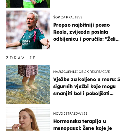
ponude
ŠOK ZA KRALJEVE
Propao najbitniji posao
Reala, zvijezda poslala
odbijenicu i poručila: "Želim
u Barcelonu"
ZDRAVLJE
NAJSIGURNIJI OBLIK REKREACIJE
Vježbe za koljeno u moru: 5
sigurnih vježbi koje mogu
smanjiti bol i poboljšati
pokretljivost
NOVO ISTRAŽIVANJE
Hormonska terapija u
menopauzi: Žene koje je