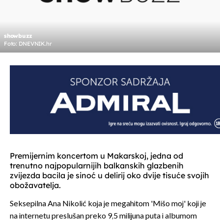
showbuzz
Foto: DNEVNIK.hr
Premijernim koncertom u Makarskoj, jedna od
trenutno najpopularnijih balkanskih glazbenih
zvijezda bacila je sinoć u delirij oko dvije tisuće svojih
obožavatelja.
Seksepilna Ana Nikolić koja je megahitom 'Mišo moj' koji je
na internetu preslušan preko 9,5 milijuna puta i albumom