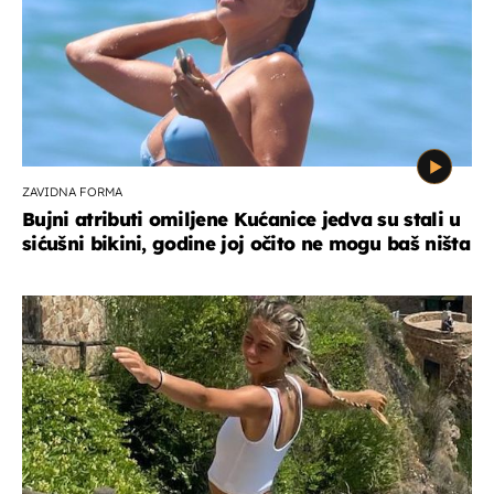
ZAVIDNA FORMA
Bujni atributi omiljene Kućanice jedva su stali u
sićušni bikini, godine joj očito ne mogu baš ništa