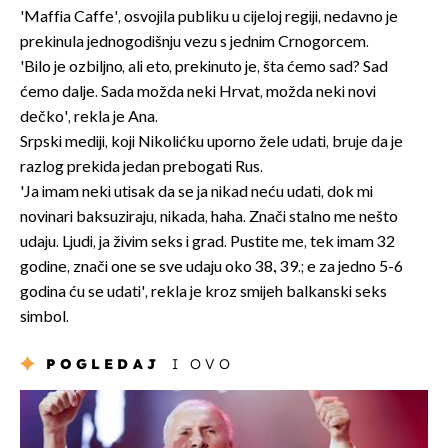
'Maffia Caffe', osvojila publiku u cijeloj regiji, nedavno je
prekinula jednogodišnju vezu s jednim Crnogorcem.
'Bilo je ozbiljno, ali eto, prekinuto je, šta ćemo sad? Sad
ćemo dalje. Sada možda neki Hrvat, možda neki novi
dečko', rekla je Ana.
Srpski mediji, koji Nikolićku uporno žele udati, bruje da je
razlog prekida jedan prebogati Rus.
'Ja imam neki utisak da se ja nikad neću udati, dok mi
novinari baksuziraju, nikada, haha. Znači stalno me nešto
udaju. Ljudi, ja živim seks i grad. Pustite me, tek imam 32
godine, znači one se sve udaju oko 38., 39.; e za jedno 5-6
godina ću se udati', rekla je kroz smijeh balkanski seks
simbol.
POGLEDAJ
I OVO