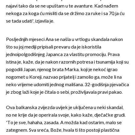
najavi tako da se ne upuštam u te avanture. Kad nađem
nekoga za koga ću misliti da se držimo za ruke i sa 70, ja ću
se tada udati', izjavila je.
Posljednjih mjeseci Ana se našla u vrtlogu skandala nakon
što su joj mediji pripisali prevaru da je iskoristila
jednoipolgodišnjeg Japanca za vlastitu promociju. Prava
istina je, kaže, da je nakon razornih potresa i tsunamija koji su
pogodili Japan, njenog brata Marka, koji je nekoć igrao
nogomet u Koreji, nazvao prijatelj i zamolio ga, može li na
neko vrijeme udomiti jednog mališana. 32-godišnja pjevačica
je zbog laži koje je čitala o sebi, proživljavala pravi pakao.
Ova balkanska zvijezda uvijek je uključena u neki skandal,
no ne krije da je operirala svoje, kako kaže, dječačke grudi.
'To je sve, hahaha, zasada. A možda kad ostarim, malo se
zategnem. Sva sreća, Bože, hvala ti što postoji plastična