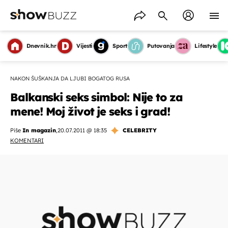
Dnevnik.hr
Vijesti
Sport
Putovanja
Lifestyle
NAKON ŠUŠKANJA DA LJUBI BOGATOG RUSA
Balkanski seks simbol: Nije to za
mene! Moj život je seks i grad!
Piše
In magazin
,
20.07.2011 @ 18:35
CELEBRITY
KOMENTARI
OMOGUĆI OBAVIJESTI