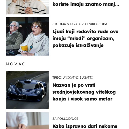
koriste imaju znatno manji
rizik od ovoga
STUDIJA NA GOTOVO 1.900 OSOBA
Ljudi koji redovito rade ovo
imaju “mlađi” organizam,
pokazuje istraživanje
NOVAC
TREĆI UNIKATNI BUGATTI
Nazvan je po vrsti
srednjovjekovnog viteškog
konja i visok samo metar
ZA POSLODAVCE
Kako ispravno dati nekome