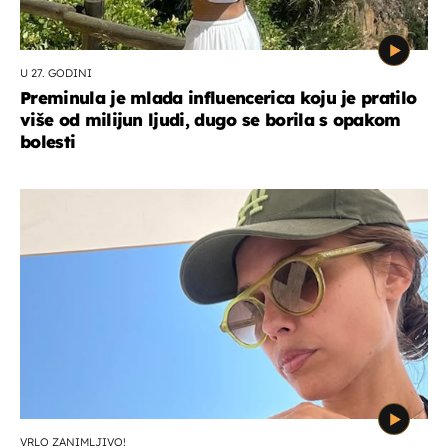
U 27. GODINI
Preminula je mlada influencerica koju je pratilo
više od milijun ljudi, dugo se borila s opakom
bolesti
VRLO ZANIMLJIVO!