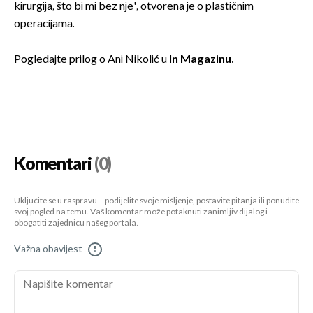
kirurgija, što bi mi bez nje', otvorena je o plastičnim
operacijama.
Pogledajte prilog o Ani Nikolić u
In Magazinu.
Komentari
(0)
Uključite se u raspravu – podijelite svoje mišljenje, postavite pitanja ili ponudite
svoj pogled na temu. Vaš komentar može potaknuti zanimljiv dijalog i
obogatiti zajednicu našeg portala.
Važna obavijest
!