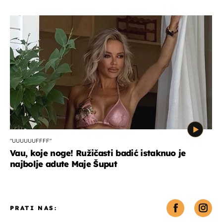
"UUUUUUFFFF"
Vau, koje noge! Ružičasti badić istaknuo je
najbolje adute Maje Šuput
PRATI NAS: