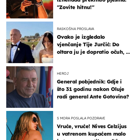
"Zovite hitnu!"
RASKOŠNA PROSLAVA
Ovako je izgledalo
vjenčanje Tije Jurčić: Do
oltara ju je dopratio očuh, a
slavilo se uz Olivera i Rozgu
HEROJ
General pobjednik: Gdje i
što 31 godinu nakon Oluje
radi general Ante Gotovina?
S MORA POSLALA POZDRAVE
Vruće, vruće! Nives Celzijus
u vatrenom kupaćem malo