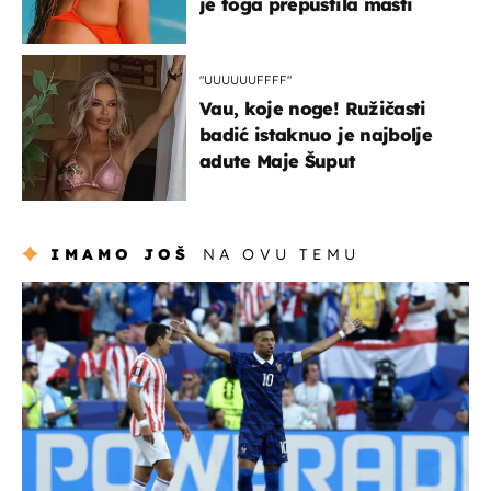
je toga prepustila mašti
"UUUUUUFFFF"
Vau, koje noge! Ružičasti
badić istaknuo je najbolje
adute Maje Šuput
IMAMO JOŠ
NA OVU TEMU
svjetsko prvenstvo 2026