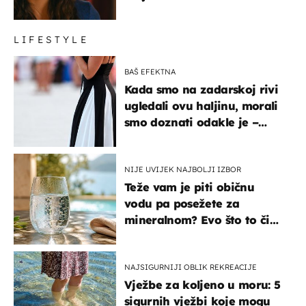
LIFESTYLE
BAŠ EFEKTNA
Kada smo na zadarskoj rivi
ugledali ovu haljinu, morali
smo doznati odakle je –
košta samo 18 eura
NIJE UVIJEK NAJBOLJI IZBOR
Teže vam je piti običnu
vodu pa posežete za
mineralnom? Evo što to čini
organizmu
NAJSIGURNIJI OBLIK REKREACIJE
Vježbe za koljeno u moru: 5
sigurnih vježbi koje mogu