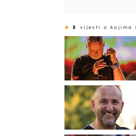
3
vijesti o kojima