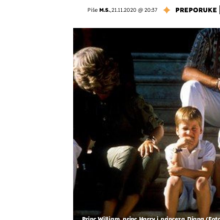
PREPORUKE
Piše
M.S.
,
21.11.2020 @ 20:37
Princ William, princ Harry i princeza Diana (Fot