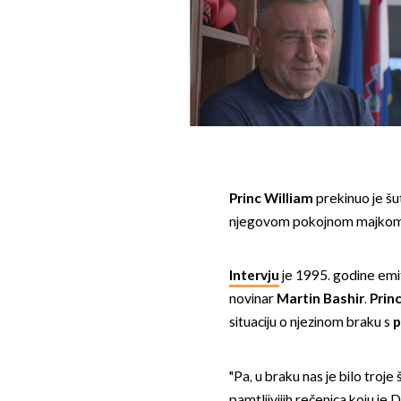
Princ William
prekinuo je šut
njegovom pokojnom majkom koj
Intervju
je 1995. godine emi
novinar
Martin Bashir
.
Prin
situaciju o njezinom braku s
p
"Pa, u braku nas je bilo troje 
pamtljivijih rečenica koju je