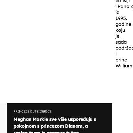
emisiji
"Panor
iz
1995.
godine
koju
je
sada
podrža
i
princ
William
PRINCEZE OUTSIDERICE
Meghan Markle sve više uspoređuju s
pokojnom s princezom Dianom, a
razlog tome je zapravo tužan