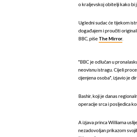
o kraljevskoj obitelji kako bi 
Ugledni sudac će tijekom ist
događajem i proučiti origin
BBC, piše
The Mirror
.
"BBC je odlučan u pronalasku
neovisnu istragu. Cijeli proc
cijenjena osoba", izjavio je 
Bashir, koji je danas region
operacije srca i posljedica 
A izjava princa Williama uslij
nezadovoljan prikazom svojih