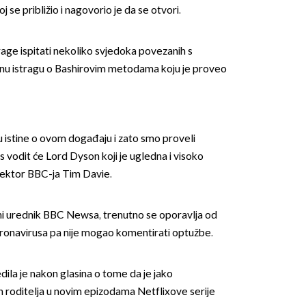
joj se približio i nagovorio je da se otvori.
rage ispitati nekoliko svjedoka povezanih s
alnu istragu o Bashirovim metodama koju je proveo
 istine o ovom događaju i zato smo proveli
es vodit će Lord Dyson koji je ugledna i visoko
direktor BBC-ja Tim Davie.
alni urednik BBC Newsa, trenutno se oporavlja od
koronavirusa pa nije mogao komentirati optužbe.
edila je nakon glasina o tome da je jako
 roditelja u novim epizodama Netflixove serije