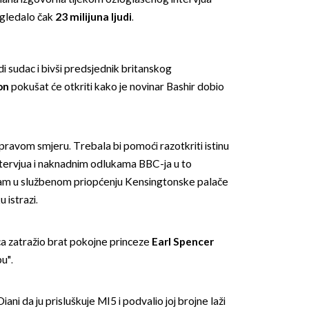
a gledalo čak
23 milijuna ljudi
.
i sudac i bivši predsjednik britanskog
on
pokušat će otkriti kako je novinar Bashir dobio
 pravom smjeru. Trebala bi pomoći razotkriti istinu
intervjua i naknadnim odlukama BBC-ja u to
illiam u službenom priopćenju Kensingtonske palače
 istrazi.
ca zatražio brat pokojne princeze
Earl Spencer
u".
iani da ju prisluškuje MI5 i podvalio joj brojne laži