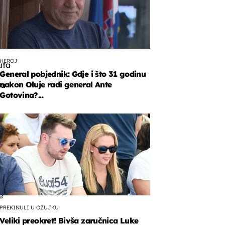
HEROJ
uta
General pobjednik: Gdje i što 31 godinu
nakon Oluje radi general Ante
na
Gotovina?...
nom
uu
ra
a
a
e
PREKINULI U OŽUJKU
Veliki preokret! Bivša zaručnica Luke