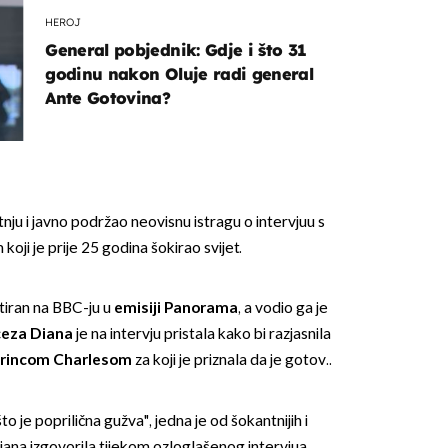
HEROJ
General pobjednik: Gdje i što 31
godinu nakon Oluje radi general
Ante Gotovina?
OMOGUĆI OBAVIJESTI
nju i javno podržao neovisnu istragu o intervjuu s
i je prije 25 godina šokirao svijet.
tiran na BBC-ju u
emisiji Panorama
, a vodio ga je
ceza Diana
je na intervju pristala kako bi razjasnila
rincom Charlesom
za koji je priznala da je gotov..
što je poprilična gužva", jedna je od šokantnijih i
 Diana izgovorila tijekom ozloglašenog intervjua