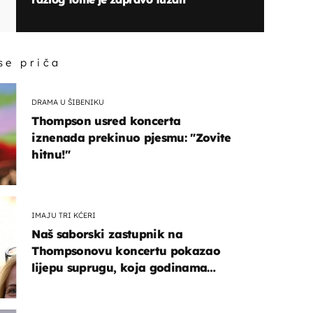
 se priča
DRAMA U ŠIBENIKU
Thompson usred koncerta
iznenada prekinuo pjesmu: "Zovite
hitnu!"
IMAJU TRI KĆERI
Naš saborski zastupnik na
Thompsonovu koncertu pokazao
lijepu suprugu, koja godinama
izbjegava javnost