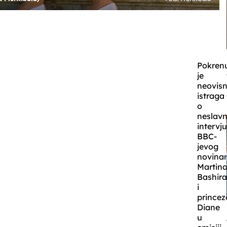
Pokren
je
neovis
istraga
o
neslav
intervj
BBC-
jevog
novina
Martin
Bashir
i
princez
Diane
u