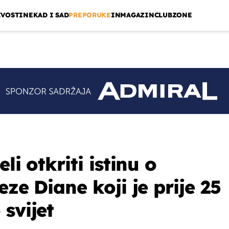
IVOSTI
NEKAD I SAD
PREPORUKE
INMAGAZIN
CLUBZONE
li otkriti istinu o
eze Diane koji je prije 25
svijet