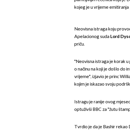
kojeg je u vrijeme emitiranj
Neovisna istraga koju provod
Apelacionog suda
Lord Dys
priču.
"Neovisna istraga je korak u
o načinu na koji je došlo do 
vrijeme", izjavio je princ W
kojim je iskazao svoju podršku
Istragu je ranije ovog mjese
optuživši BBC za "žutu štamp
Tvrdio je da je Bashir rekao D