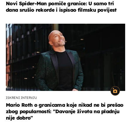
Novi Spider-Man pomiče granice: U samo tri
dana srušio rekorde i ispisao filmsku povijest
ISKRENI INTERVJU
Mario Roth o granicama koje nikad ne bi prešao
zbog popularnosti: "Davanje života na pladnju
nije dobro"