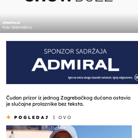
showbuzz
Foto: DNEVNIK.hr
Čudan prizor iz jednog Zagrebačkog dućana ostavio
je slučajne prolaznike bez teksta.
POGLEDAJ
I OVO