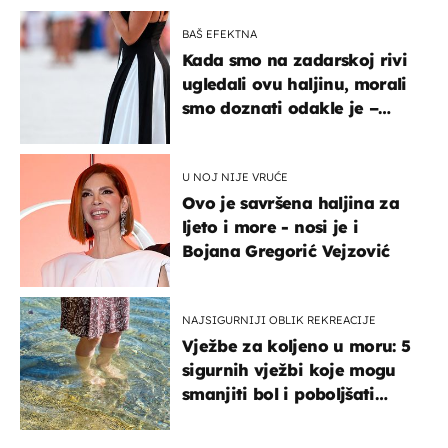
BAŠ EFEKTNA
Kada smo na zadarskoj rivi
ugledali ovu haljinu, morali
smo doznati odakle je –
košta samo 18 eura
U NOJ NIJE VRUĆE
Ovo je savršena haljina za
ljeto i more - nosi je i
Bojana Gregorić Vejzović
NAJSIGURNIJI OBLIK REKREACIJE
Vježbe za koljeno u moru: 5
sigurnih vježbi koje mogu
smanjiti bol i poboljšati
pokretljivost