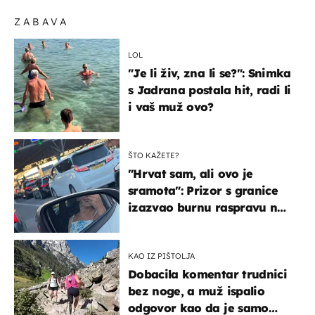
ZABAVA
LOL
"Je li živ, zna li se?": Snimka
s Jadrana postala hit, radi li
i vaš muž ovo?
ŠTO KAŽETE?
"Hrvat sam, ali ovo je
sramota": Prizor s granice
izazvao burnu raspravu na
društvenim mrežama
KAO IZ PIŠTOLJA
Dobacila komentar trudnici
bez noge, a muž ispalio
odgovor kao da je samo