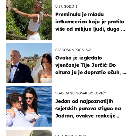
U 27. GODINI
Preminula je mlada
influencerica koju je pratilo
više od milijun ljudi, dugo se
borila s opakom bolešću
RASKOŠNA PROSLAVA
Ovako je izgledalo
vjenčanje Tije Jurčić: Do
oltara ju je dopratio očuh, a
slavilo se uz Olivera i Rozgu
"KAO DA SU NOVAK ĐOKOVIĆ"
Jedan od najpoznatijih
svjetskih parova stigao na
Jadran, ovakve reakcije
vjerojatno nisu očekivali