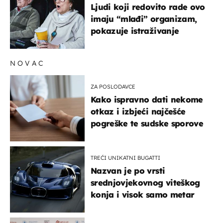
Ljudi koji redovito rade ovo
imaju “mlađi” organizam,
pokazuje istraživanje
NOVAC
ZA POSLODAVCE
Kako ispravno dati nekome
otkaz i izbjeći najčešće
pogreške te sudske sporove
TREĆI UNIKATNI BUGATTI
Nazvan je po vrsti
srednjovjekovnog viteškog
konja i visok samo metar