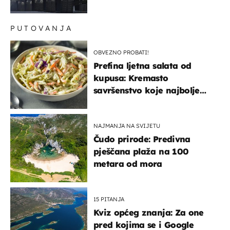
kopneni upad u članicu
NATO-a
PUTOVANJA
OBVEZNO PROBATI!
Prefina ljetna salata od
kupusa: Kremasto
savršenstvo koje najbolje
paše uz pečeno meso
NAJMANJA NA SVIJETU
Čudo prirode: Predivna
pješčana plaža na 100
metara od mora
15 PITANJA
Kviz općeg znanja: Za one
pred kojima se i Google