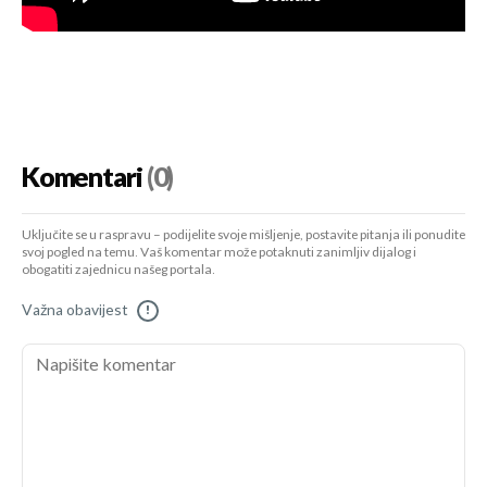
Komentari
(0)
Uključite se u raspravu – podijelite svoje mišljenje, postavite pitanja ili ponudite
svoj pogled na temu. Vaš komentar može potaknuti zanimljiv dijalog i
obogatiti zajednicu našeg portala.
Važna obavijest
!