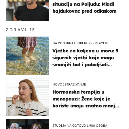
situaciju na Poljudu: Mladi
hajdukovac pred odlaskom
ZDRAVLJE
NAJSIGURNIJI OBLIK REKREACIJE
Vježbe za koljeno u moru: 5
sigurnih vježbi koje mogu
smanjiti bol i poboljšati
pokretljivost
NOVO ISTRAŽIVANJE
Hormonska terapija u
menopauzi: Žene koje je
koriste imaju znatno manji
rizik od ovoga
STUDIJA NA GOTOVO 1.900 OSOBA