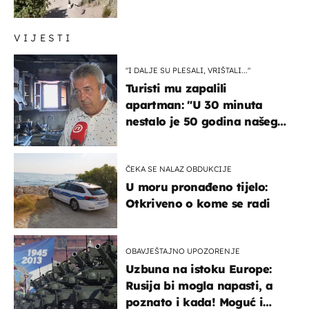
čekao…
VIJESTI
"I DALJE SU PLESALI, VRIŠTALI..."
Turisti mu zapalili
apartman: "U 30 minuta
nestalo je 50 godina našeg
života, supruga i ja ne
možemo oka sklopiti"
ČEKA SE NALAZ OBDUKCIJE
U moru pronađeno tijelo:
Otkriveno o kome se radi
OBAVJEŠTAJNO UPOZORENJE
Uzbuna na istoku Europe:
Rusija bi mogla napasti, a
poznato i kada! Moguć i