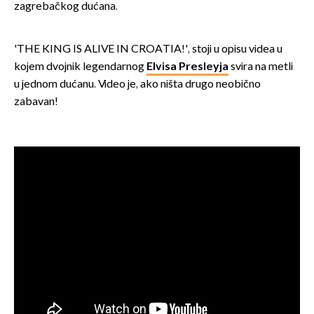
zagrebačkog dućana.
'THE KING IS ALIVE IN CROATIA!', stoji u opisu videa u
kojem dvojnik legendarnog
Elvisa Presleyja
svira na metli
u jednom dućanu. Video je, ako ništa drugo neobično
zabavan!