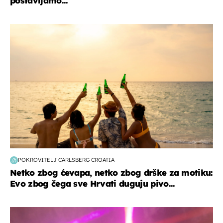
postavljamo...
zanimljivosti
POKROVITELJ CARLSBERG CROATIA
Netko zbog ćevapa, netko zbog drške za motiku:
Evo zbog čega sve Hrvati duguju pivo...
kultura & zabava