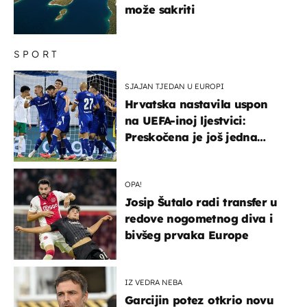
može sakriti
SPORT
SJAJAN TJEDAN U EUROPI
Hrvatska nastavila uspon
na UEFA-inoj ljestvici:
Preskočena je još jedna
država
OPA!
Josip Šutalo radi transfer u
redove nogometnog diva i
bivšeg prvaka Europe
IZ VEDRA NEBA
Garcijin potez otkrio novu