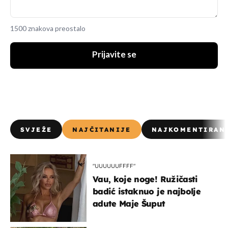
1500 znakova preostalo
Prijavite se
SVJEŽE
NAJČITANIJE
NAJKOMENTIRAN
"UUUUUUFFFF"
Vau, koje noge! Ružičasti
badić istaknuo je najbolje
adute Maje Šuput