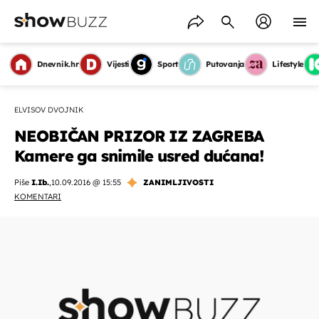
Dnevnik.hr
Vijesti
Sport
Putovanja
Lifestyle
ELVISOV DVOJNIK
NEOBIČAN PRIZOR IZ ZAGREBA
Kamere ga snimile usred dućana!
Piše
I.Ib.
,
10.09.2016 @ 15:55
ZANIMLJIVOSTI
KOMENTARI
OMOGUĆI OBAVIJESTI