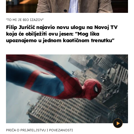
''TO MI JE BIO IZAZOV''
Filip Juričić najavio novu ulogu na Novoj TV
koja će obilježiti ovu jesen: ''Mog lika
upoznajemo u jednom kaotičnom trenutku''
PRIČA O PRIJATELJSTVU I POVEZANOSTI