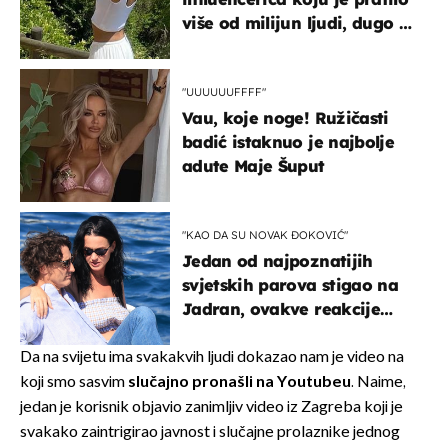
više od milijun ljudi, dugo se
borila s opakom bolešću
"UUUUUUFFFF"
Vau, koje noge! Ružičasti
badić istaknuo je najbolje
adute Maje Šuput
"KAO DA SU NOVAK ĐOKOVIĆ"
Jedan od najpoznatijih
svjetskih parova stigao na
Jadran, ovakve reakcije
vjerojatno nisu očekivali
Da na svijetu ima svakakvih ljudi dokazao nam je video na
koji smo sasvim
slučajno pronašli na Youtubeu
. Naime,
jedan je korisnik objavio zanimljiv video iz Zagreba koji je
svakako zaintrigirao javnost i slučajne prolaznike jednog