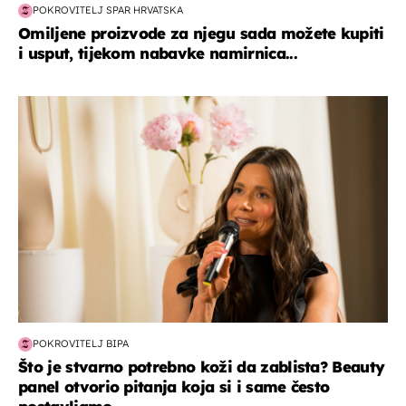
POKROVITELJ SPAR HRVATSKA
Omiljene proizvode za njegu sada možete kupiti
i usput, tijekom nabavke namirnica...
moda & ljepota
POKROVITELJ BIPA
Što je stvarno potrebno koži da zablista? Beauty
panel otvorio pitanja koja si i same često