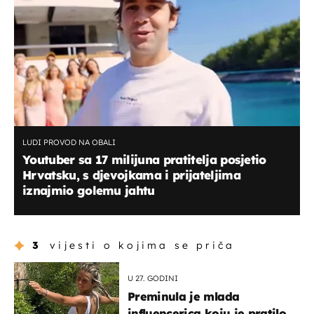
LUDI PROVOD NA OBALI
Youtuber sa 17 milijuna pratitelja posjetio
Hrvatsku, s djevojkama i prijateljima
iznajmio golemu jahtu
3
vijesti o kojima se priča
U 27. GODINI
Preminula je mlada
influencerica koju je pratilo