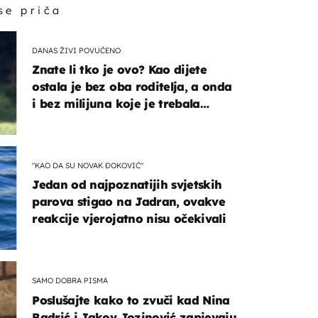
 se priča
DANAS ŽIVI POVUČENO
Znate li tko je ovo? Kao dijete
ostala je bez oba roditelja, a onda
i bez milijuna koje je trebala
naslijediti
"KAO DA SU NOVAK ĐOKOVIĆ"
Jedan od najpoznatijih svjetskih
parova stigao na Jadran, ovakve
reakcije vjerojatno nisu očekivali
SAMO DOBRA PISMA
Poslušajte kako to zvuči kad Nina
Badrić i Jakov Jozinović zapjevaju