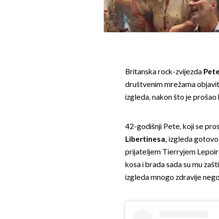
Britanska rock-zvijezda
Pete
društvenim mrežama objaviti 
izgleda, nakon što je prošao
42-godišnji Pete, koji se pr
Libertinesa,
izgleda gotovo n
prijateljem Tierryjem Lepoire
kosa i brada sada su mu zaštit
izgleda mnogo zdravije nego 