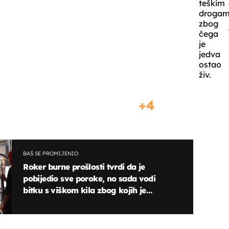
teškim
drogam
zbog
čega
je
jedva
ostao
živ.
4
BAŠ SE PROMIJENIO
Roker burne prošlosti tvrdi da je
pobijedio sve poroke, no sada vodi
bitku s viškom kila zbog kojih je
neprepoznatljiv!