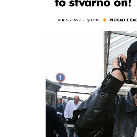
to stvarno on!
NEKAD I SA
Piše
N.K.
,
26.05.2021 @ 13:05