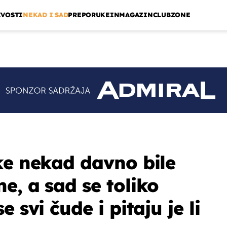
IVOSTI
NEKAD I SAD
PREPORUKE
INMAGAZIN
CLUBZONE
ke nekad davno bile
e, a sad se toliko
 svi čude i pitaju je li