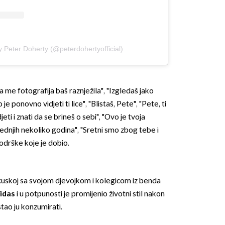
y Peter Doherty (@peterdohertyofficial)
 me fotografija baš raznježila", "Izgledaš jako
 je ponovno vidjeti ti lice", "Blistaš, Pete", "Pete, ti
jeti i znati da se brineš o sebi", "Ovo je tvoja
ljednjih nekoliko godina", "Sretni smo zbog tebe i
odrške koje je dobio.
cuskoj sa svojom djevojkom i kolegicom iz benda
idas
i u potpunosti je promijenio životni stil nakon
stao ju konzumirati.