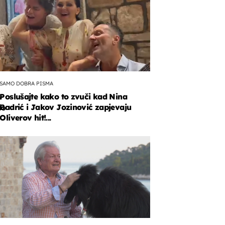
SAMO DOBRA PISMA
Poslušajte kako to zvuči kad Nina
y
Badrić i Jakov Jozinović zapjevaju
io
Oliverov hit!...
la
t