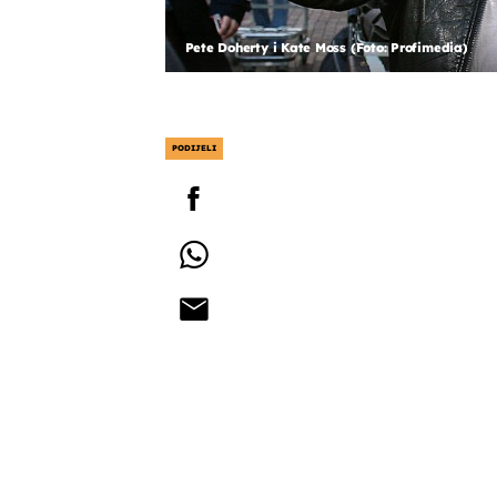
Pete Doherty i Kate Moss (Foto: Profimedia)
PODIJELI