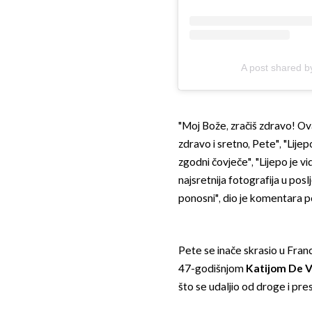
A post shared b
"Moj Bože, zračiš zdravo! Ova
zdravo i sretno, Pete", "Lijepo
zgodni čovječe", "Lijepo je vid
najsretnija fotografija u pos
ponosni", dio je komentara p
Pete se inače skrasio u Fran
47-godišnjom
Katijom De V
što se udaljio od droge i pre