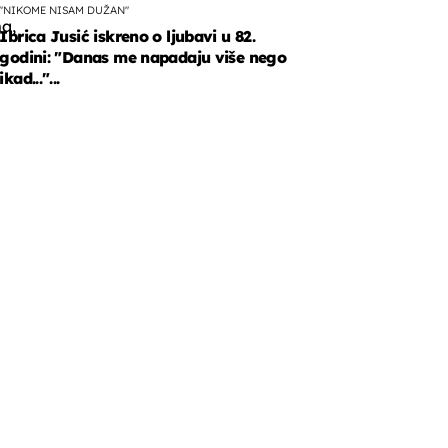
"NIKOME NISAM DUŽAN"
a,
Ibrica Jusić iskreno o ljubavi u 82.
godini: "Danas me napadaju više nego
ikad..."...