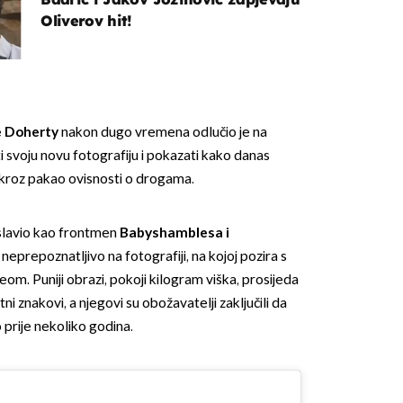
Oliverov hit!
 Doherty
nakon dugo vremena odlučio je na
svoju novu fotografiju i pokazati kako danas
OMOGUĆI OBAVIJESTI
 kroz pakao ovisnosti o drogama.
oslavio kao frontmen
Babyshamblesa i
eprepoznatljivo na fotografiji, na kojoj pozira s
om. Puniji obrazi, pokoji kilogram viška, prosijeda
ni znakovi, a njegovi su obožavatelji zaključili da
prije nekoliko godina.