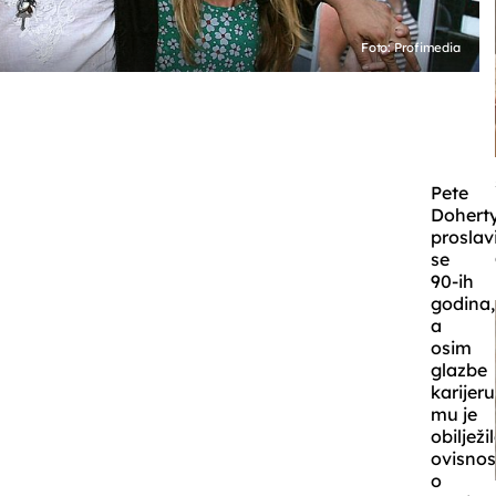
Foto: Profimedia
Pete
Dohert
proslav
se
90-ih
godina,
a
osim
glazbe
karijeru
mu je
obilježi
ovisnos
o