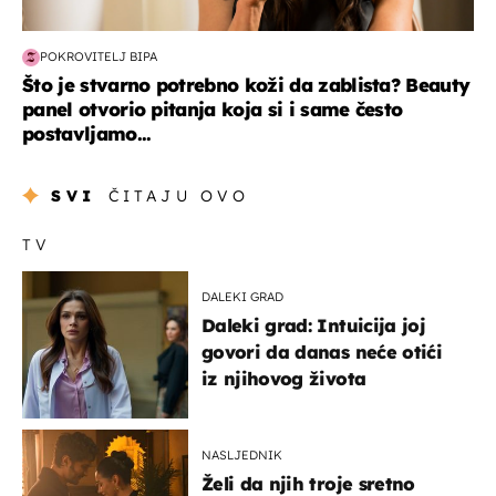
POKROVITELJ BIPA
Što je stvarno potrebno koži da zablista? Beauty
panel otvorio pitanja koja si i same često
postavljamo...
SVI
ČITAJU OVO
TV
DALEKI GRAD
Daleki grad: Intuicija joj
govori da danas neće otići
iz njihovog života
NASLJEDNIK
Želi da njih troje sretno