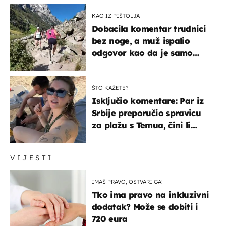
KAO IZ PIŠTOLJA
Dobacila komentar trudnici
bez noge, a muž ispalio
odgovor kao da je samo
čekao…
ŠTO KAŽETE?
Isključio komentare: Par iz
Srbije preporučio spravicu
za plažu s Temua, čini li
vam se ovo sigurnim?
VIJESTI
IMAŠ PRAVO, OSTVARI GA!
Tko ima pravo na inkluzivni
dodatak? Može se dobiti i
720 eura