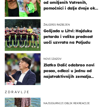
od omiljenih Vatrenih,
pomoćnici i dalje dvoje oko
ponude
ŽALGIRIS RAZBIJEN
Golijada u Litvi: Hajduku
petarda i velika prednost
uoči uzvrata na Poljudu
NOVI IZAZOV
Zlatko Dalić odabrao novi
posao, odlazi u jednu od
najatraktivnijih zemalja
svijeta
ZDRAVLJE
NAJSIGURNIJI OBLIK REKREACIJE