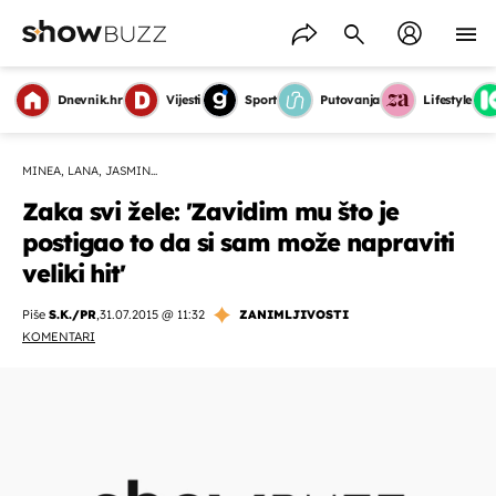
Dnevnik.hr
Vijesti
Sport
Putovanja
Lifestyle
MINEA, LANA, JASMIN...
Zaka svi žele: 'Zavidim mu što je
postigao to da si sam može napraviti
veliki hit'
Piše
S.K./PR
,
31.07.2015 @ 11:32
ZANIMLJIVOSTI
KOMENTARI
OMOGUĆI OBAVIJESTI