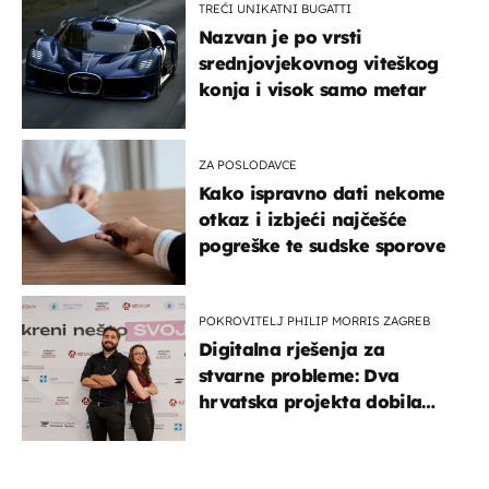
TREĆI UNIKATNI BUGATTI
Nazvan je po vrsti
srednjovjekovnog viteškog
konja i visok samo metar
ZA POSLODAVCE
Kako ispravno dati nekome
otkaz i izbjeći najčešće
pogreške te sudske sporove
POKROVITELJ PHILIP MORRIS ZAGREB
Digitalna rješenja za
stvarne probleme: Dva
hrvatska projekta dobila
potporu za razvoj