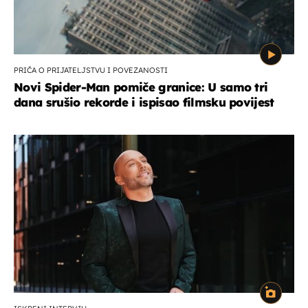
PRIČA O PRIJATELJSTVU I POVEZANOSTI
Novi Spider-Man pomiče granice: U samo tri
dana srušio rekorde i ispisao filmsku povijest