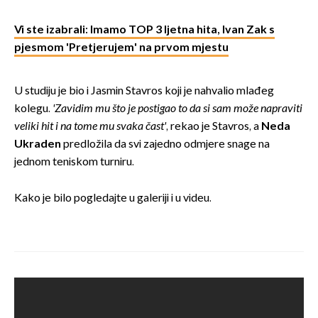
Vi ste izabrali: Imamo TOP 3 ljetna hita, Ivan Zak s
pjesmom 'Pretjerujem' na prvom mjestu
U studiju je bio i Jasmin Stavros koji je nahvalio mlađeg
kolegu.
'Zavidim mu što je postigao to da si sam može napraviti
veliki hit i na tome mu svaka čast'
, rekao je Stavros, a
Neda
Ukraden
predložila da svi zajedno odmjere snage na
jednom teniskom turniru.
Kako je bilo pogledajte u galeriji i u videu.