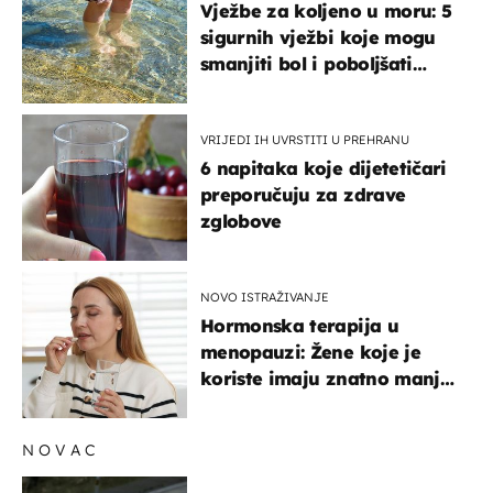
Vježbe za koljeno u moru: 5
sigurnih vježbi koje mogu
smanjiti bol i poboljšati
pokretljivost
VRIJEDI IH UVRSTITI U PREHRANU
6 napitaka koje dijetetičari
preporučuju za zdrave
zglobove
NOVO ISTRAŽIVANJE
Hormonska terapija u
menopauzi: Žene koje je
koriste imaju znatno manji
rizik od ovoga
NOVAC