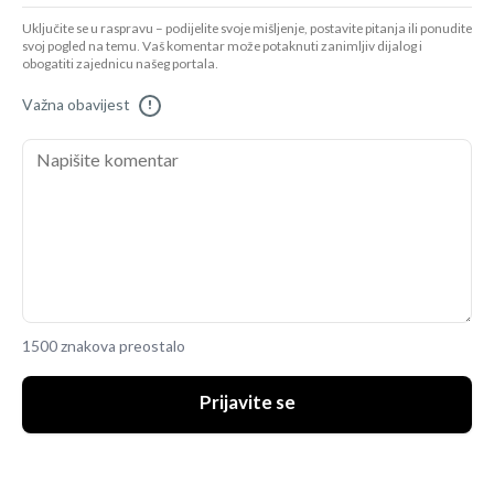
Uključite se u raspravu – podijelite svoje mišljenje, postavite pitanja ili ponudite
svoj pogled na temu. Vaš komentar može potaknuti zanimljiv dijalog i
obogatiti zajednicu našeg portala.
Važna obavijest
!
1500 znakova preostalo
Prijavite se