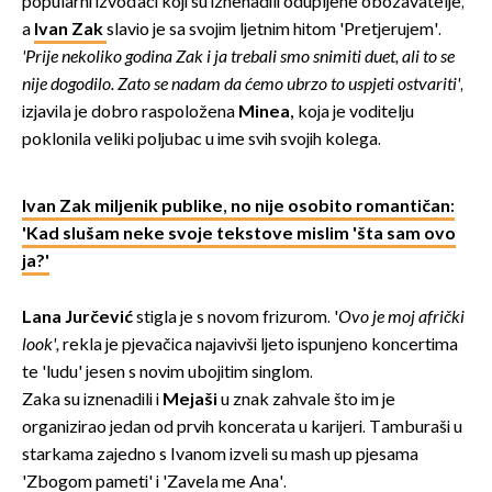
popularni izvođači koji su iznenadili odupljene obožavatelje,
a
Ivan Zak
slavio je sa svojim ljetnim hitom 'Pretjerujem'.
'Prije nekoliko godina Zak i ja trebali smo snimiti duet, ali to se
nije dogodilo. Zato se nadam da ćemo ubrzo to uspjeti ostvariti'
,
izjavila je dobro raspoložena
Minea,
koja je voditelju
poklonila veliki poljubac u ime svih svojih kolega.
Ivan Zak miljenik publike, no nije osobito romantičan:
'Kad slušam neke svoje tekstove mislim 'šta sam ovo
ja?'
Lana Jurčević
stigla je s novom frizurom. '
Ovo je moj afrički
look',
rekla je pjevačica najavivši ljeto ispunjeno koncertima
te 'ludu' jesen s novim ubojitim singlom.
Zaka su iznenadili i
Mejaši
u znak zahvale što im je
organizirao jedan od prvih koncerata u karijeri. Tamburaši u
starkama zajedno s Ivanom izveli su mash up pjesama
'Zbogom pameti' i 'Zavela me Ana'.