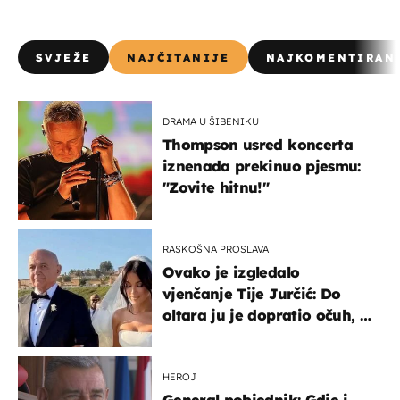
SVJEŽE
NAJČITANIJE
NAJKOMENTIRAN
DRAMA U ŠIBENIKU
Thompson usred koncerta
iznenada prekinuo pjesmu:
"Zovite hitnu!"
RASKOŠNA PROSLAVA
Ovako je izgledalo
vjenčanje Tije Jurčić: Do
oltara ju je dopratio očuh, a
slavilo se uz Olivera i Rozgu
HEROJ
General pobjednik: Gdje i