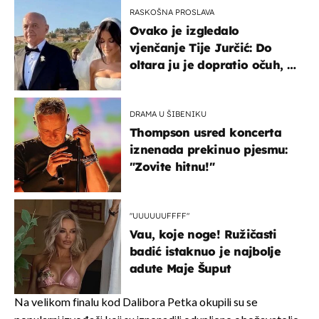
RASKOŠNA PROSLAVA
Ovako je izgledalo
vjenčanje Tije Jurčić: Do
oltara ju je dopratio očuh, a
slavilo se uz Olivera i Rozgu
DRAMA U ŠIBENIKU
Thompson usred koncerta
iznenada prekinuo pjesmu:
"Zovite hitnu!"
"UUUUUUFFFF"
Vau, koje noge! Ružičasti
badić istaknuo je najbolje
adute Maje Šuput
Na velikom finalu kod Dalibora Petka okupili su se