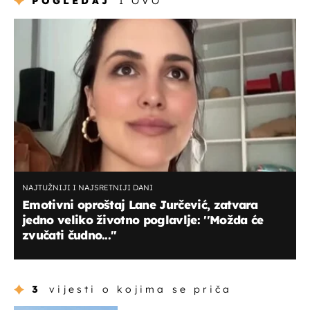
POGLEDAJ
I OVO
NAJTUŽNIJI I NAJSRETNIJI DANI
Emotivni oproštaj Lane Jurčević, zatvara
jedno veliko životno poglavlje: ''Možda će
zvučati čudno...''
3
vijesti o kojima se priča