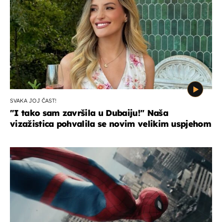
SVAKA JOJ ČAST!
"I tako sam završila u Dubaiju!" Naša
vizažistica pohvalila se novim velikim uspjehom