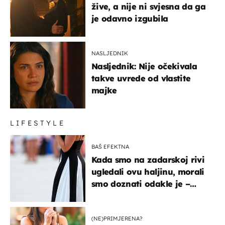
žive, a nije ni svjesna da ga
je odavno izgubila
NASLJEDNIK
Nasljednik: Nije očekivala
takve uvrede od vlastite
majke
LIFESTYLE
BAŠ EFEKTNA
Kada smo na zadarskoj rivi
ugledali ovu haljinu, morali
smo doznati odakle je –
košta samo 18 eura
(NE)PRIMJERENA?