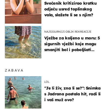
Svećenik kritizirao kratku
odjeću usred toplinskog
vala, slažete li se s njim?
NAJSIGURNIJI OBLIK REKREACIJE
Vježbe za koljeno u moru: 5
sigurnih vježbi koje mogu
smanjiti bol i poboljšati
pokretljivost
ZABAVA
LOL
"Je li živ, zna li se?": Snimka
s Jadrana postala hit, radi li
i vaš muž ovo?