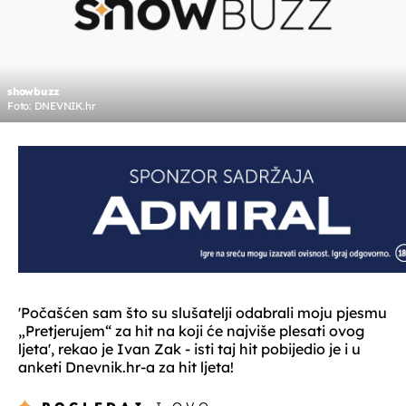
showbuzz
Foto: DNEVNIK.hr
'Počašćen sam što su slušatelji odabrali moju pjesmu
„Pretjerujem“ za hit na koji će najviše plesati ovog
ljeta', rekao je Ivan Zak - isti taj hit pobijedio je i u
anketi Dnevnik.hr-a za hit ljeta!