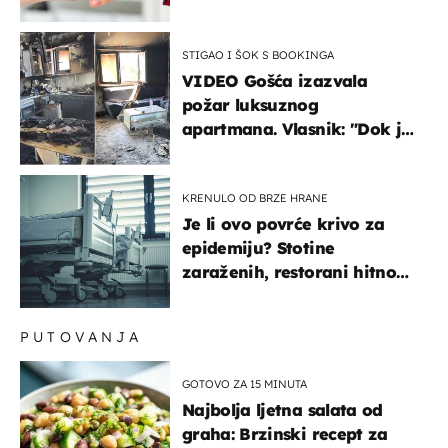
STIGAO I ŠOK S BOOKINGA
VIDEO Gošća izazvala
požar luksuznog
apartmana. Vlasnik: "Dok je
gorjelo, smijali su se, pili i
pokazivali mi srednji prst"
KRENULO OD BRZE HRANE
Je li ovo povrće krivo za
epidemiju? Stotine
zaraženih, restorani hitno
povukli proizvod
PUTOVANJA
GOTOVO ZA 15 MINUTA
Najbolja ljetna salata od
graha: Brzinski recept za