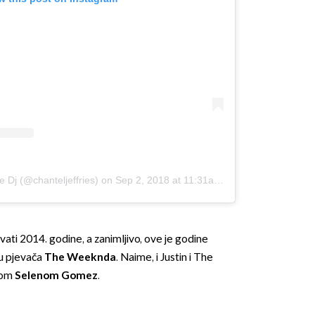
 Dj (@chanteljeffries)
on
Sep 2, 2018 at 11:31am PDT
ati 2014. godine, a zanimljivo, ove je godine
ju pjevača
The Weeknda
. Naime, i Justin i The
com
Selenom Gomez
.