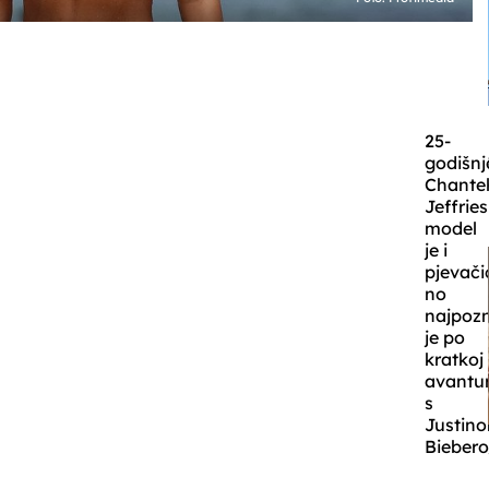
25-
godišnj
Chante
Jeffries
model
je i
pjevači
no
najpozn
je po
kratkoj
avantur
s
Justin
Bieber