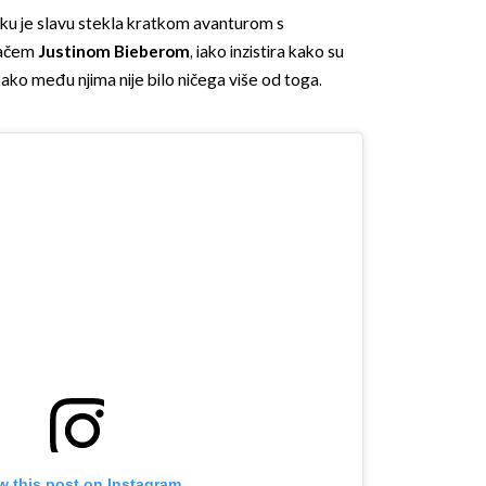
sku je slavu stekla kratkom avanturom s
vačem
Justinom Bieberom
, iako inzistira kako su
kako među njima nije bilo ničega više od toga.
OMOGUĆI OBAVIJESTI
w this post on Instagram