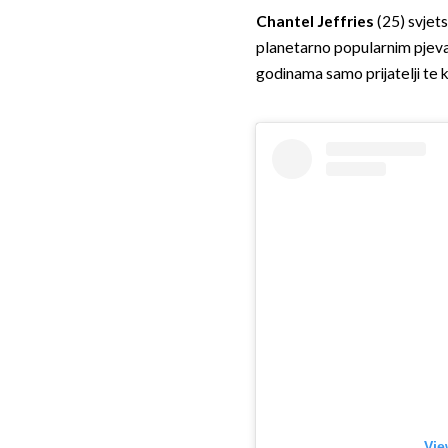
Chantel Jeffries
(25) svjet
planetarno popularnim pje
godinama samo prijatelji te 
Vie