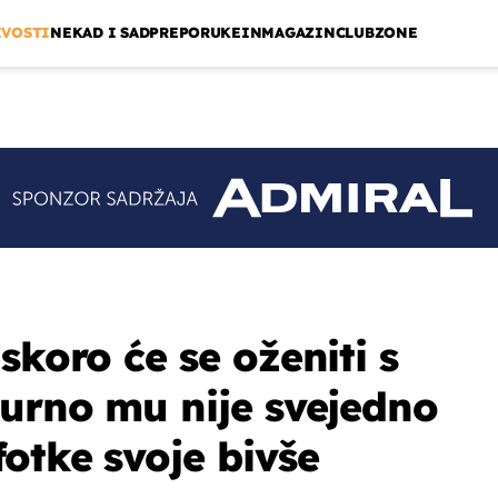
IVOSTI
NEKAD I SAD
PREPORUKE
INMAGAZIN
CLUBZONE
skoro će se oženiti s
gurno mu nije svejedno
otke svoje bivše