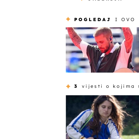
POGLEDAJ
I OVO
3
vijesti o kojima