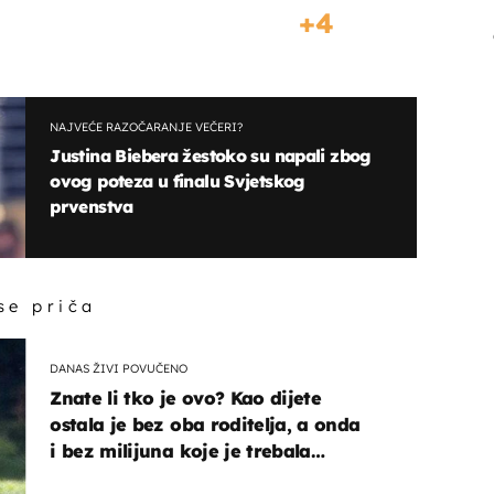
4
NAJVEĆE RAZOČARANJE VEČERI?
Justina Biebera žestoko su napali zbog
ovog poteza u finalu Svjetskog
prvenstva
 se priča
DANAS ŽIVI POVUČENO
Znate li tko je ovo? Kao dijete
ostala je bez oba roditelja, a onda
i bez milijuna koje je trebala
naslijediti