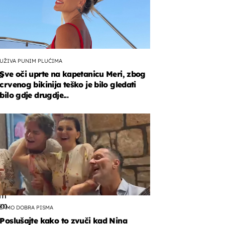
UŽIVA PUNIM PLUĆIMA
Sve oči uprte na kapetanicu Meri, zbog
a
crvenog bikinija teško je bilo gledati
l
bilo gdje drugdje...
ca,
atija
i
om
om.
SAMO DOBRA PISMA
Poslušajte kako to zvuči kad Nina