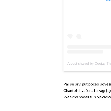
A post shared by Ceejay The
Par se prvi put počeo poveziv
Chantel uhvaćena i u zagrlja
Weeknd hodali su s pjevači