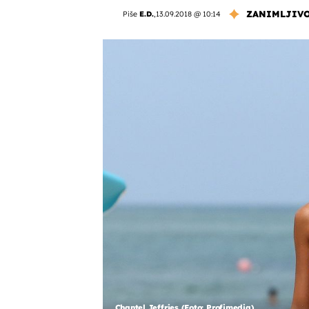
ZANIMLJIV
Piše
E.D.
,
13.09.2018 @ 10:14
Chantel Jeffries (Foto: Profimedia)