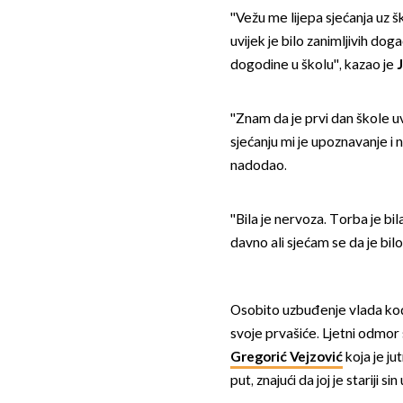
''Vežu me lijepa sjećanja uz 
uvijek je bilo zanimljivih doga
dogodine u školu'', kazao je
''Znam da je prvi dan škole u
sjećanju mi je upoznavanje i 
nadodao.
''Bila je nervoza. Torba je bil
davno ali sjećam se da je bilo 
Osobito uzbuđenje vlada kod o
svoje prvašiće. Ljetni odmor
Gregorić Vejzović
koja je ju
put, znajući da joj je stariji sin 