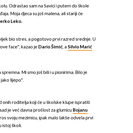
školu. Odrastao sam na Savici i putem do škole
đaja. Moja djeca su još malena, ali stariji će
Jerko Leko.
vijek bio stres, a pogotovo prvi razred srednje. U
nove face'', kazao je
Dario Šimić
, a
Silvio Marić
a spremna. Mi smo još bili i u pionirima. Bilo je
jako lijepo''.
nih roditelja koji će u školske klupe ispratiti
 sad je već davna prošlost za glumicu
Bojanu
tros svoju mezimicu, ipak malo lakše odvela prvi
u istoj školi.