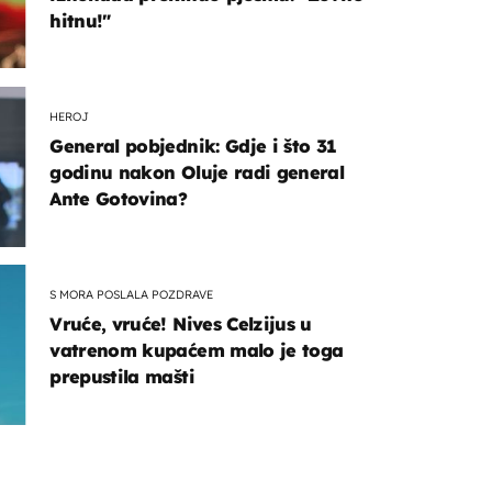
hitnu!"
HEROJ
General pobjednik: Gdje i što 31
godinu nakon Oluje radi general
OMOGUĆI OBAVIJESTI
Ante Gotovina?
S MORA POSLALA POZDRAVE
Vruće, vruće! Nives Celzijus u
vatrenom kupaćem malo je toga
prepustila mašti