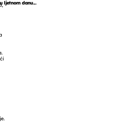
u ljetnom danu...
a,
a
a.
ći
je.