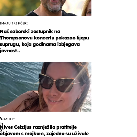
IMAJU TRI KĆERI
Naš saborski zastupnik na
Thompsonovu koncertu pokazao lijepu
m
m
suprugu, koja godinama izbjegava
javnost...
e
e
va
,
"MAMILI"
ih
Nives Celzijus raznježila pratitelje
st
objavom s majkom, zajedno su uživale