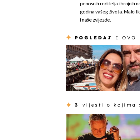
ponosnih roditelja i brojnih no
godina vašeg života. Malo tk
i naše zvijezde.
POGLEDAJ
I OVO
3
vijesti o kojima