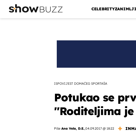
CELEBRITY
ZANIMLJ
ISPOVIJEST DOMAĆEG SPORTAŠA
Potukao se prv
''Roditeljima je
INM
Piše
Ana Vela, D.E.
,
04.09.2017 @ 18:22