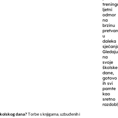
trening
ljetni
odmor
na
brzinu
pretvar
u
daleka
sjećanj
Gledaju
na
svoje
školske
dane,
gotovo
ih svi
pamte
kao
sretno
razdobl
 školskog dana?
Torbe s knjigama, uzbuđenih i