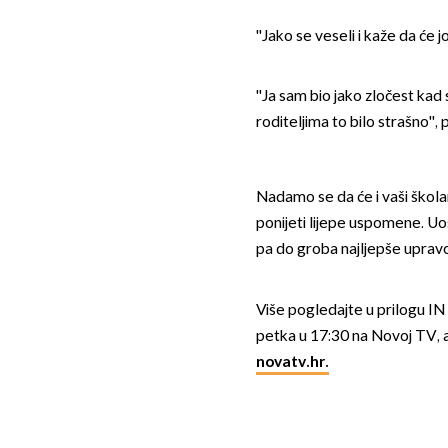
''Jako se veseli i kaže da će j
''Ja sam bio jako zločest ka
roditeljima to bilo strašno'', 
Nadamo se da će i vaši školar
ponijeti lijepe uspomene. Uo
pa do groba najljepše uprav
Više pogledajte u prilogu I
petka u 17:30 na Novoj TV, 
novatv.hr.