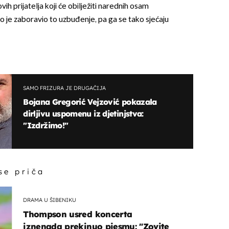
vih prijatelja koji će obilježiti narednih osam
o je zaboravio to uzbuđenje, pa ga se tako sjećaju
SAMO FRIZURA JE DRUGAČIJA
Bojana Gregorić Vejzović pokazala
dirljivu uspomenu iz djetinjstva:
"Izdržimo!"
 se priča
DRAMA U ŠIBENIKU
Thompson usred koncerta
iznenada prekinuo pjesmu: "Zovite