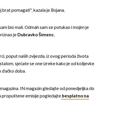
oj brat pomagati'', kazala je Bojana.
d sam bio mali. Odmah sam se potukao i mojim je
priznao je
Dubravko Šimenc.
ci, poput naših zvijezda, iz ovog perioda života
stalom, sjećate se one izreke kako je od kolijevke
o đačko doba.
N magazina. IN magazin gledajte od ponedjeljka do
a propuštene emisije pogledajte
besplatno na