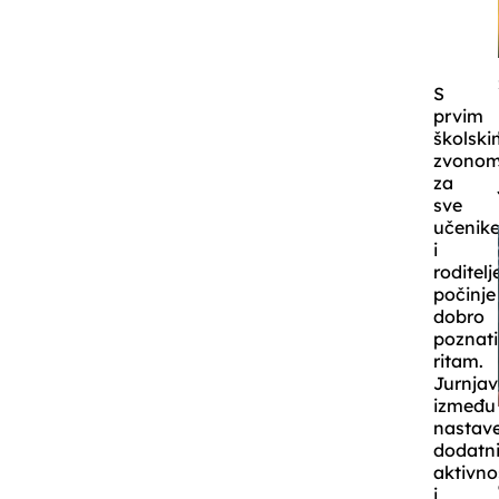
S
prvim
školski
zvono
za
sve
učenik
i
roditelj
počinje
dobro
poznati
ritam.
Jurnja
između
nastave
dodatn
aktivno
i