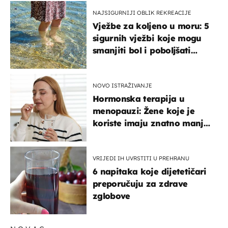
NAJSIGURNIJI OBLIK REKREACIJE
Vježbe za koljeno u moru: 5
sigurnih vježbi koje mogu
smanjiti bol i poboljšati
pokretljivost
NOVO ISTRAŽIVANJE
Hormonska terapija u
menopauzi: Žene koje je
koriste imaju znatno manji
rizik od ovoga
VRIJEDI IH UVRSTITI U PREHRANU
6 napitaka koje dijetetičari
preporučuju za zdrave
zglobove