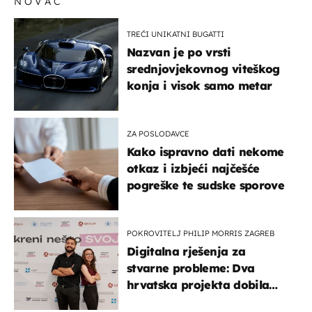
NOVAC
TREĆI UNIKATNI BUGATTI
Nazvan je po vrsti
srednjovjekovnog viteškog
konja i visok samo metar
ZA POSLODAVCE
Kako ispravno dati nekome
otkaz i izbjeći najčešće
pogreške te sudske sporove
POKROVITELJ PHILIP MORRIS ZAGREB
Digitalna rješenja za
stvarne probleme: Dva
hrvatska projekta dobila
potporu za razvoj