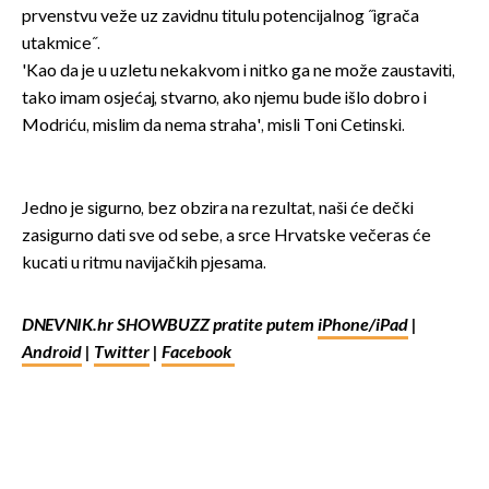
prvenstvu veže uz zavidnu titulu potencijalnog ˝igrača
utakmice˝.
'Kao da je u uzletu nekakvom i nitko ga ne može zaustaviti,
tako imam osjećaj, stvarno, ako njemu bude išlo dobro i
Modriću, mislim da nema straha', misli Toni Cetinski.
Jedno je sigurno, bez obzira na rezultat, naši će dečki
zasigurno dati sve od sebe, a srce Hrvatske večeras će
kucati u ritmu navijačkih pjesama.
DNEVNIK.hr SHOWBUZZ pratite putem
iPhone/iPad
|
Android
|
Twitter
|
Facebook