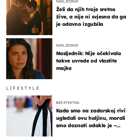
NASLJEDNIK
Želi da njih troje sretno
žive, a nije ni svjesna da ga
je odavno izgubila
NASLJEDNIK
Nasljednik: Nije očekivala
takve uvrede od vlastite
majke
LIFESTYLE
BAŠ EFEKTNA
Kada smo na zadarskoj rivi
ugledali ovu haljinu, morali
smo doznati odakle je –
košta samo 18 eura