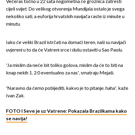
Večeras točno u 22 sata nogometna će groznica zatresti
cijeli svijet. Do velikog otvorenja Mundijala ostalo je svega
nekoliko sati, a euforija hrvatskih navijača raste iz minute u
minutu.
Iako će veliki Brazil istrčati na domaći teren, naši su navijači
uvjereni u to da će Vatreni srce i dušu ostaviti u Sao Paolu.
'Ja mislim da neće bit toliko golova, mislim da će to biti na
knap nekih 1, 2:0 eventualno za nas', smatraju Mejaši.
'Naravno da ćemo pobijediti, kakvo je to pitanje, haha', kaže
Ivan Zak.
FOTO I Seve je uz Vatrene: Pokazala Brazilkama kako
se navija!