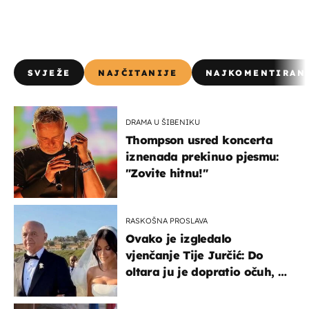
SVJEŽE
NAJČITANIJE
NAJKOMENTIRAN
DRAMA U ŠIBENIKU
Thompson usred koncerta
iznenada prekinuo pjesmu:
"Zovite hitnu!"
RASKOŠNA PROSLAVA
Ovako je izgledalo
vjenčanje Tije Jurčić: Do
oltara ju je dopratio očuh, a
slavilo se uz Olivera i Rozgu