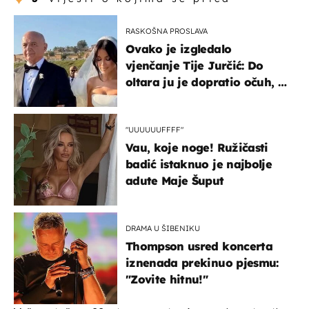
RASKOŠNA PROSLAVA
Ovako je izgledalo
vjenčanje Tije Jurčić: Do
oltara ju je dopratio očuh, a
slavilo se uz Olivera i Rozgu
"UUUUUUFFFF"
Vau, koje noge! Ružičasti
badić istaknuo je najbolje
adute Maje Šuput
DRAMA U ŠIBENIKU
Thompson usred koncerta
iznenada prekinuo pjesmu:
"Zovite hitnu!"