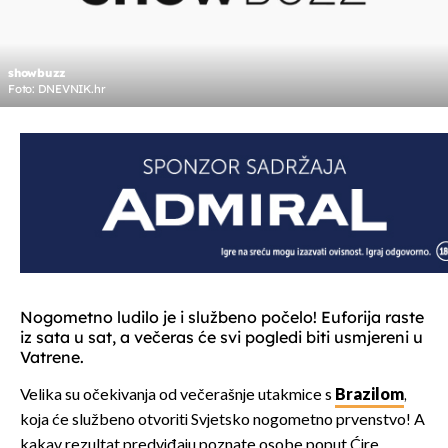
showbuzz
Foto: DNEVNIK.hr
Nogometno ludilo je i službeno počelo! Euforija raste
iz sata u sat, a večeras će svi pogledi biti usmjereni u
Vatrene.
Velika su očekivanja od večerašnje utakmice s
Brazilom
,
koja će službeno otvoriti Svjetsko nogometno prvenstvo! A
kakav rezultat predviđaju poznate osobe poput Ćire