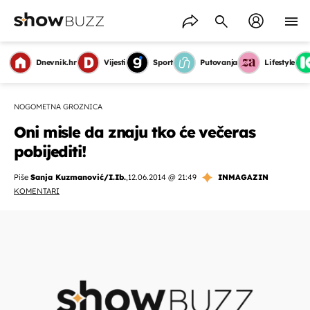
Dnevnik.hr
Vijesti
Sport
Putovanja
Lifestyle
NOGOMETNA GROZNICA
Oni misle da znaju tko će večeras
pobijediti!
Piše
Sanja Kuzmanović/I.Ib.
,
12.06.2014 @ 21:49
INMAGAZIN
KOMENTARI
OMOGUĆI OBAVIJESTI