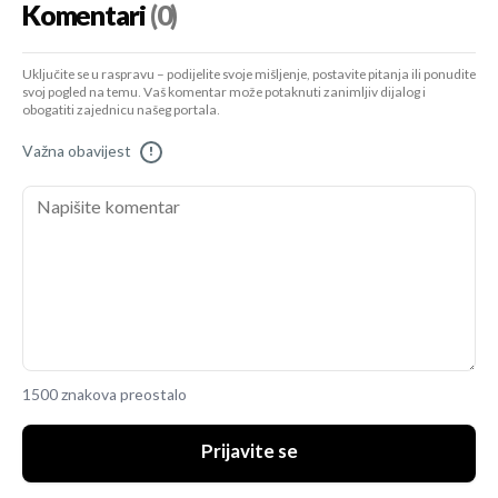
Komentari
(0)
Uključite se u raspravu – podijelite svoje mišljenje, postavite pitanja ili ponudite
svoj pogled na temu. Vaš komentar može potaknuti zanimljiv dijalog i
obogatiti zajednicu našeg portala.
Važna obavijest
!
1500 znakova preostalo
Prijavite se