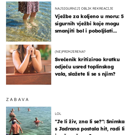
NAJSIGURNIJI OBLIK REKREACIJE
Vježbe za koljeno u moru: 5
sigurnih vježbi koje mogu
smanjiti bol i poboljšati
pokretljivost
(NE)PRIMJERENA?
Svećenik kritizirao kratku
odjeću usred toplinskog
vala, slažete li se s njim?
ZABAVA
LOL
"Je li živ, zna li se?": Snimka
s Jadrana postala hit, radi li