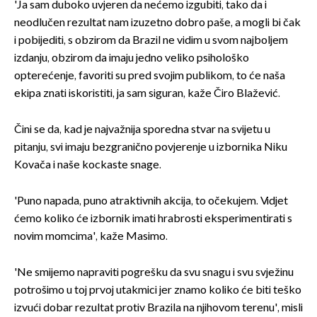
'Ja sam duboko uvjeren da nećemo izgubiti, tako da i
neodlučen rezultat nam izuzetno dobro paše, a mogli bi čak
i pobijediti, s obzirom da Brazil ne vidim u svom najboljem
izdanju, obzirom da imaju jedno veliko psihološko
opterećenje, favoriti su pred svojim publikom, to će naša
ekipa znati iskoristiti, ja sam siguran, kaže Čiro Blažević.
Čini se da, kad je najvažnija sporedna stvar na svijetu u
pitanju, svi imaju bezgranično povjerenje u izbornika Niku
Kovača i naše kockaste snage.
'Puno napada, puno atraktivnih akcija, to očekujem. Vidjet
ćemo koliko će izbornik imati hrabrosti eksperimentirati s
novim momcima', kaže Masimo.
'Ne smijemo napraviti pogrešku da svu snagu i svu svježinu
potrošimo u toj prvoj utakmici jer znamo koliko će biti teško
izvući dobar rezultat protiv Brazila na njihovom terenu', misli