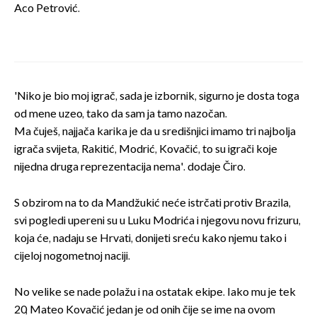
Aco Petrović.
'Niko je bio moj igrač, sada je izbornik, sigurno je dosta toga
od mene uzeo, tako da sam ja tamo nazočan.
Ma čuješ, najjača karika je da u središnjici imamo tri najbolja
igrača svijeta, Rakitić, Modrić, Kovačić, to su igrači koje
nijedna druga reprezentacija nema'. dodaje Čiro.
S obzirom na to da Mandžukić neće istrčati protiv Brazila,
svi pogledi upereni su u Luku Modrića i njegovu novu frizuru,
koja će, nadaju se Hrvati, donijeti sreću kako njemu tako i
cijeloj nogometnoj naciji.
No velike se nade polažu i na ostatak ekipe. Iako mu je tek
20, Mateo Kovačić jedan je od onih čije se ime na ovom