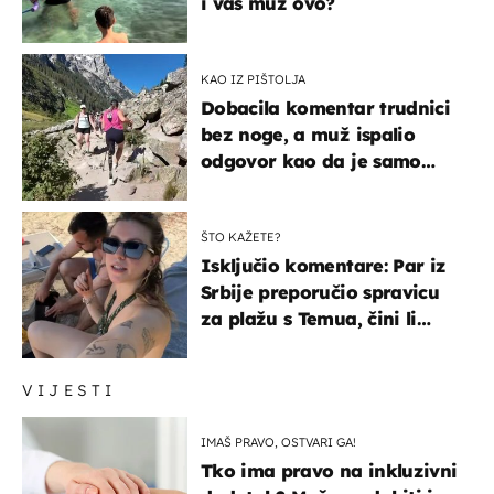
i vaš muž ovo?
KAO IZ PIŠTOLJA
Dobacila komentar trudnici
bez noge, a muž ispalio
odgovor kao da je samo
čekao…
ŠTO KAŽETE?
Isključio komentare: Par iz
Srbije preporučio spravicu
za plažu s Temua, čini li
vam se ovo sigurnim?
VIJESTI
IMAŠ PRAVO, OSTVARI GA!
Tko ima pravo na inkluzivni