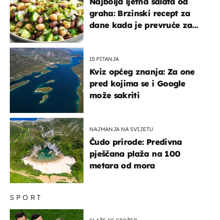
Najbolja ljetna salata od
graha: Brzinski recept za
dane kada je prevruće za
kuhanje
15 PITANJA
Kviz općeg znanja: Za one
pred kojima se i Google
može sakriti
NAJMANJA NA SVIJETU
Čudo prirode: Predivna
pješčana plaža na 100
metara od mora
SPORT