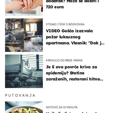
dodatak? Može se dobiti i
720 eura
STIGAO I ŠOK S BOOKINGA
VIDEO Gošća izazvala
požar luksuznog
apartmana. Vlasnik: "Dok je
gorjelo, smijali su se, pili i
pokazivali mi srednji prst"
KRENULO OD BRZE HRANE
Je li ovo povrće krivo za
epidemiju? Stotine
zaraženih, restorani hitno
povukli proizvod
PUTOVANJA
GOTOVO ZA 15 MINUTA