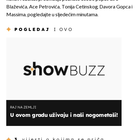
Blaževića, Ace Petrovića, Tonija Cetinskog, Davora Gopca i
Massima, pogledajte u sljedećim minutama.
POGLEDAJ
I OVO
RAJ NA ZEMLJI
U ovom gradu uživaju i naši nogometaši!
3
vijesti o kojima se priča