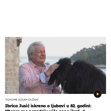
"NIKOME NISAM DUŽAN"
Ibrica Jusić iskreno o ljubavi u 82. godini: