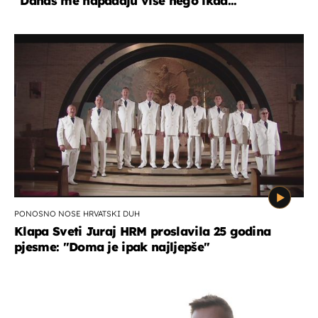
"Danas me napadaju više nego ikad..."
PONOSNO NOSE HRVATSKI DUH
Klapa Sveti Juraj HRM proslavila 25 godina
pjesme: "Doma je ipak najljepše"