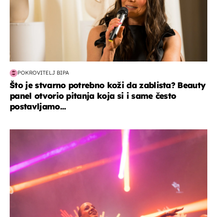
POKROVITELJ BIPA
Što je stvarno potrebno koži da zablista? Beauty
panel otvorio pitanja koja si i same često
postavljamo...
kultura & zabava