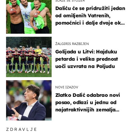
SLAŽE SE STOŽER
Daliću će se pridružiti jedan
od omiljenih Vatrenih,
pomoćnici i dalje dvoje oko
ponude
ŽALGIRIS RAZBIJEN
Golijada u Litvi: Hajduku
petarda i velika prednost
uoči uzvrata na Poljudu
NOVI IZAZOV
Zlatko Dalić odabrao novi
posao, odlazi u jednu od
najatraktivnijih zemalja
svijeta
ZDRAVLJE