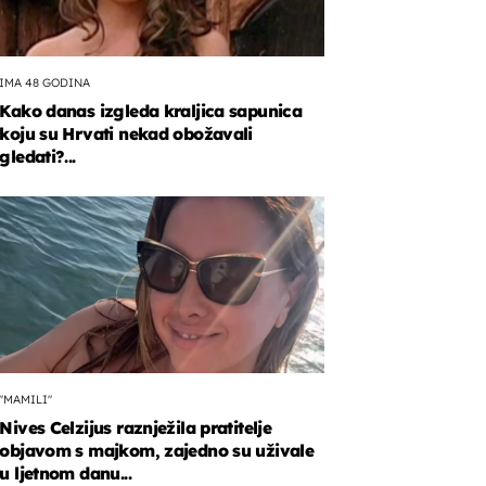
IMA 48 GODINA
Kako danas izgleda kraljica sapunica
koju su Hrvati nekad obožavali
gledati?...
"MAMILI"
Nives Celzijus raznježila pratitelje
objavom s majkom, zajedno su uživale
u ljetnom danu...