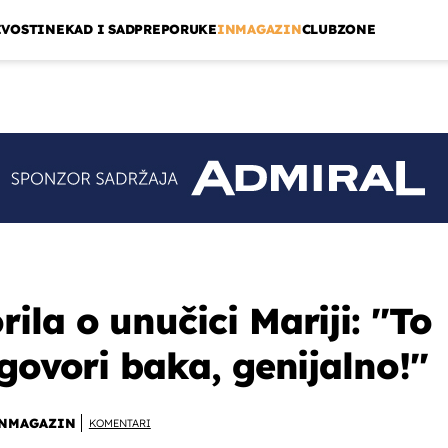
IVOSTI
NEKAD I SAD
PREPORUKE
INMAGAZIN
CLUBZONE
la o unučici Mariji: ''To
govori baka, genijalno!''
NMAGAZIN
KOMENTARI