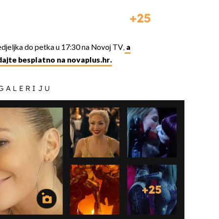
25
djeljka do petka u 17:30 na Novoj TV,
a
ajte besplatno na novaplus.hr.
 GALERIJU
+
25