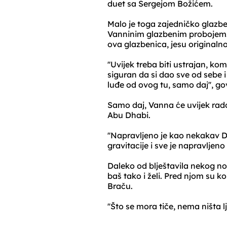
duet sa Sergejom Božićem.
Malo je toga zajedničko glazbe
Vanninim glazbenim probojem. N
ova glazbenica, jesu originalno
''Uvijek treba biti ustrajan, k
siguran da si dao sve od sebe i d
luđe od ovog tu, samo daj'', g
Samo daj, Vanna će uvijek rado
Abu Dhabi.
''Napravljeno je kao nekakav D
gravitacije i sve je napravljeno 
Daleko od blještavila nekog no
baš tako i želi. Pred njom su k
Braču.
''Što se mora tiče, nema ništa lj