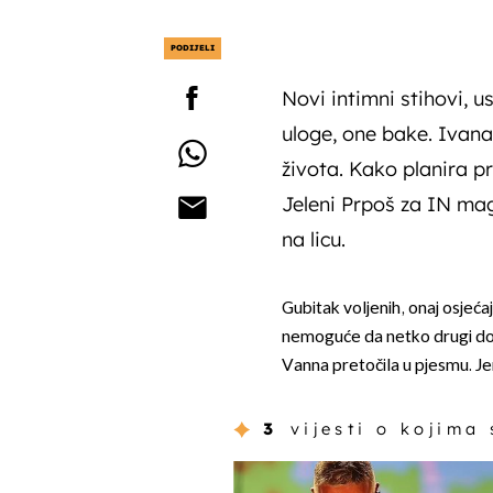
PODIJELI
Novi intimni stihovi, 
uloge, one bake. Ivana
života. Kako planira pr
Jeleni Prpoš za IN mag
na licu.
Gubitak voljenih, onaj osjeća
nemoguće da netko drugi dođe
Vanna pretočila u pjesmu. Jer
3
vijesti o kojima