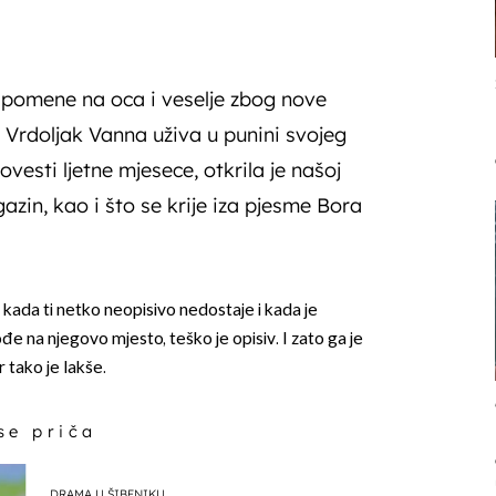
uspomene na oca i veselje zbog nove
 Vrdoljak Vanna uživa u punini svojeg
ovesti ljetne mjesece, otkrila je našoj
azin, kao i što se krije iza pjesme Bora
j kada ti netko neopisivo nedostaje i kada je
 na njegovo mjesto, teško je opisiv. I zato ga je
 tako je lakše.
 se priča
DRAMA U ŠIBENIKU