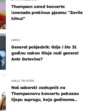
Thompson usred koncerta
iznenada prekinuo pjesmu: "Zovite
hitnu!"
HEROJ
General pobjednik: Gdje i što 31
godinu nakon Oluje radi general
Ante Gotovina?
IMAJU TRI KĆERI
Naš saborski zastupnik na
Thompsonovu koncertu pokazao
lijepu suprugu, koja godinama
izbjegava javnost