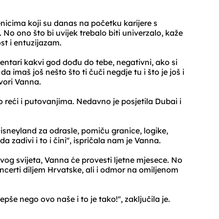
nicima koji su danas na početku karijere s
o ono što bi uvijek trebalo biti univerzalo, kaže
st i entuzijazam.
omentari kakvi god dođu do tebe, negativni, ako si
a imaš još nešto što ti čuči negdje tu i što je još i
ovori Vanna.
 reći i putovanjima. Nedavno je posjetila Dubai i
isneyland za odrasle, pomiču granice, logike,
da zadivi i to i čini'', ispričala nam je Vanna.
vog svijeta, Vanna će provesti ljetne mjesece. No
oncerti diljem Hrvatske, ali i odmor na omiljenom
epše nego ovo naše i to je tako!'', zaključila je.