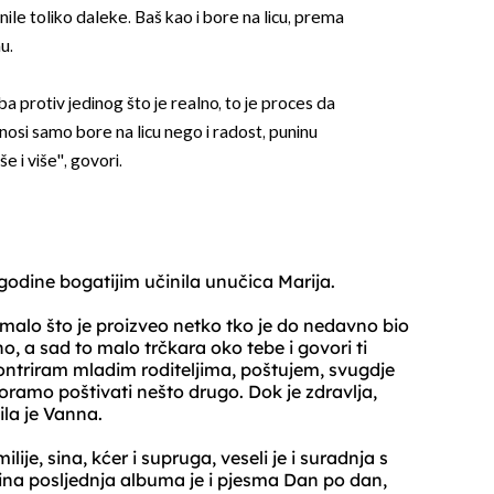
nile toliko daleke. Baš kao i bore na licu, prema
u.
ba protiv jedinog što je realno, to je proces da
e nosi samo bore na licu nego i radost, puninu
e i više'', govori.
OMOGUĆI OBAVIJESTI
e godine bogatijim učinila unučica Marija.
ko malo što je proizveo netko tko je do nedavno bio
o, a sad to malo trčkara oko tebe i govori ti
 kontriram mladim roditeljima, poštujem, svugdje
oramo poštivati nešto drugo. Dok je zdravlja,
čila je Vanna.
lije, sina, kćer i supruga, veseli je i suradnja s
ina posljednja albuma je i pjesma Dan po dan,