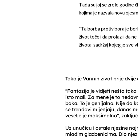
Tada su joj se zrele godine či
kojima je nazvala novu pjesm
''Ta borba protiv bora je bor
život teče i da prolazi i da n
života, sadržaj kojeg je sve viš
Tako je Vannin život prije dvij
''Fantazija je vidjeti nešto ta
isto mali. Za mene je to nedavn
baka. To je genijalno. Nije da
se trendovi mijenjaju, danas m
veselje je maksimalno'', zaklju
Uz unučicu i ostale njezine najmi
mladim glazbenicima. Dio njez