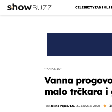
CELEBRITY
ZANIMLJ
''FANTAZIJA!''
Vanna progovori
malo trčkara i 
I
Piše
Jelena Prpoš/I.G.
,
16.06.2025 @ 20:00