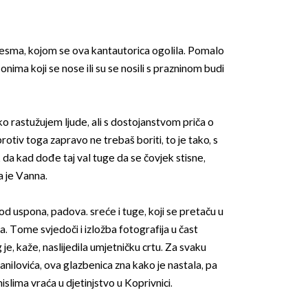
pjesma, kojom se ova kantautorica ogolila. Pomalo
nima koji se nose ili su se nosili s prazninom budi
ako rastužujem ljude, ali s dostojanstvom priča o
rotiv toga zapravo ne trebaš boriti, to je tako, s
 da kad dođe taj val tuge da se čovjek stisne,
la je Vanna.
 od uspona, padova. sreće i tuge, koji se pretaču u
. Tome svjedoči i izložba fotografija u čast
je, kaže, naslijedila umjetničku crtu. Za svaku
anilovića, ova glazbenica zna kako je nastala, pa
mislima vraća u djetinjstvo u Koprivnici.