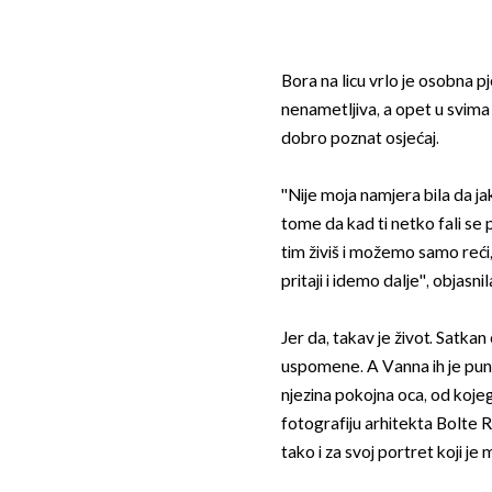
Bora na licu vrlo je osobna 
nenametljiva, a opet u svima o
dobro poznat osjećaj.
''Nije moja namjera bila da j
tome da kad ti netko fali se p
tim živiš i možemo samo reći,
pritaji i idemo dalje'', objasni
Jer da, takav je život. Satkan
uspomene. A Vanna ih je puna
njezina pokojna oca, od kojeg 
fotografiju arhitekta Bolte R
tako i za svoj portret koji je 