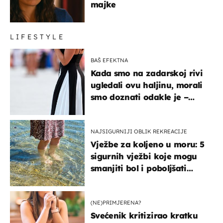
majke
LIFESTYLE
BAŠ EFEKTNA
Kada smo na zadarskoj rivi
ugledali ovu haljinu, morali
smo doznati odakle je –
košta samo 18 eura
NAJSIGURNIJI OBLIK REKREACIJE
Vježbe za koljeno u moru: 5
sigurnih vježbi koje mogu
smanjiti bol i poboljšati
pokretljivost
(NE)PRIMJERENA?
Svećenik kritizirao kratku