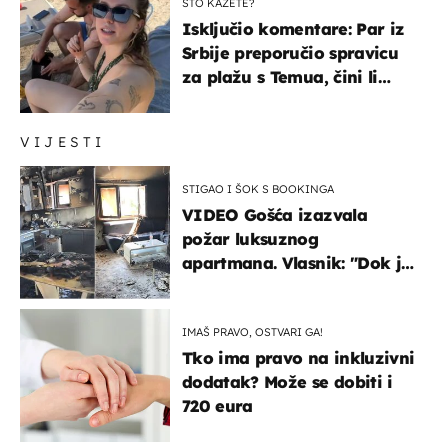
ŠTO KAŽETE?
Isključio komentare: Par iz
Srbije preporučio spravicu
za plažu s Temua, čini li
vam se ovo sigurnim?
VIJESTI
STIGAO I ŠOK S BOOKINGA
VIDEO Gošća izazvala
požar luksuznog
apartmana. Vlasnik: "Dok je
gorjelo, smijali su se, pili i
pokazivali mi srednji prst"
IMAŠ PRAVO, OSTVARI GA!
Tko ima pravo na inkluzivni
dodatak? Može se dobiti i
720 eura