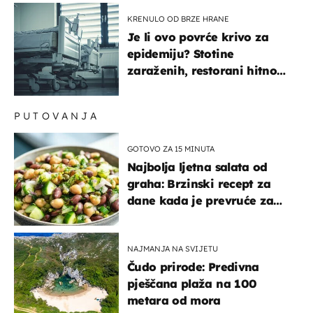
KRENULO OD BRZE HRANE
Je li ovo povrće krivo za
epidemiju? Stotine
zaraženih, restorani hitno
povukli proizvod
PUTOVANJA
GOTOVO ZA 15 MINUTA
Najbolja ljetna salata od
graha: Brzinski recept za
dane kada je prevruće za
kuhanje
NAJMANJA NA SVIJETU
Čudo prirode: Predivna
pješčana plaža na 100
metara od mora