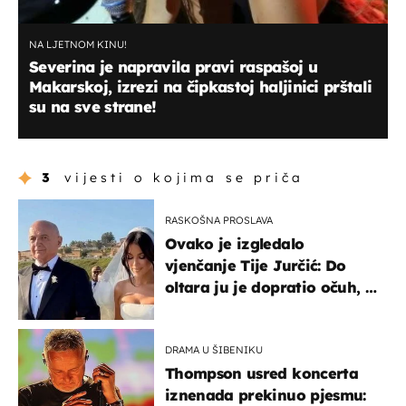
NA LJETNOM KINU!
Severina je napravila pravi raspašoj u
Makarskoj, izrezi na čipkastoj haljinici prštali
su na sve strane!
3
vijesti o kojima se priča
RASKOŠNA PROSLAVA
Ovako je izgledalo
vjenčanje Tije Jurčić: Do
oltara ju je dopratio očuh, a
slavilo se uz Olivera i Rozgu
DRAMA U ŠIBENIKU
Thompson usred koncerta
iznenada prekinuo pjesmu: