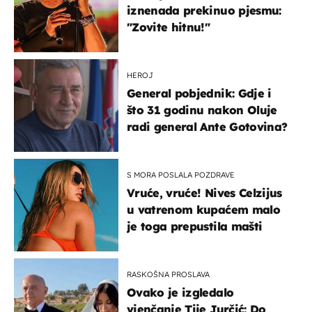
iznenada prekinuo pjesmu:
"Zovite hitnu!"
HEROJ
General pobjednik: Gdje i
što 31 godinu nakon Oluje
radi general Ante Gotovina?
S MORA POSLALA POZDRAVE
Vruće, vruće! Nives Celzijus
u vatrenom kupaćem malo
je toga prepustila mašti
RASKOŠNA PROSLAVA
Ovako je izgledalo
vjenčanje Tije Jurčić: Do