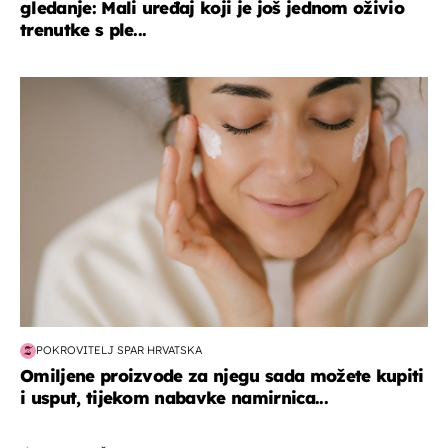
gledanje: Mali uređaj koji je još jednom oživio
trenutke s ple...
moda & ljepota
POKROVITELJ SPAR HRVATSKA
Omiljene proizvode za njegu sada možete kupiti
i usput, tijekom nabavke namirnica...