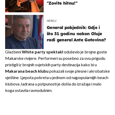
"Zovite hitnu!"
HEROJ
General pobjednik: Gdje i
što 31 godinu nakon Oluje
radi general Ante Gotovina?
Glazbeni
White party spektakl
oduševio je brojne goste
Makarske rivijere. Performeri su posebno za ovu prigodu
pristigli iz brojnih svjetskih party destinacija kako bi u
Makarana beach klubu
pokazali svoje plesne i akrobatske
vještine. Ljepota pokreta u jednom od najpopularnijih beach
klubova Jadrana u potpunosti je došla do izražaja i malo
koga ostavila ravnodušnim.