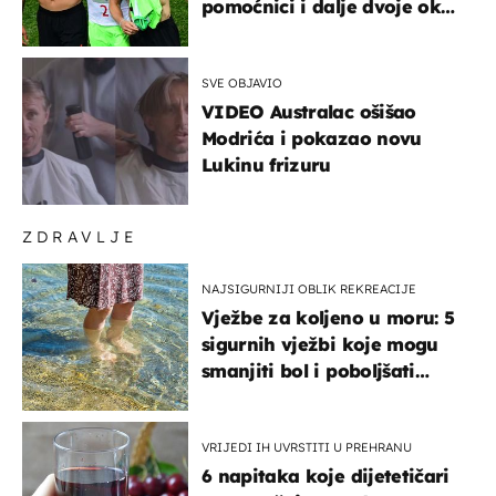
pomoćnici i dalje dvoje oko
ponude
SVE OBJAVIO
VIDEO Australac ošišao
Modrića i pokazao novu
Lukinu frizuru
ZDRAVLJE
NAJSIGURNIJI OBLIK REKREACIJE
Vježbe za koljeno u moru: 5
sigurnih vježbi koje mogu
smanjiti bol i poboljšati
pokretljivost
VRIJEDI IH UVRSTITI U PREHRANU
6 napitaka koje dijetetičari