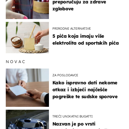
preporučuju za zdrave
zglobove
PRIRODNE ALTERNATIVE
5 pića koja imaju više
elektrolita od sportskih pića
NOVAC
ZA POSLODAVCE
Kako ispravno dati nekome
otkaz i izbjeći najčešće
pogreške te sudske sporove
TREĆI UNIKATNI BUGATTI
Nazvan je po vrsti