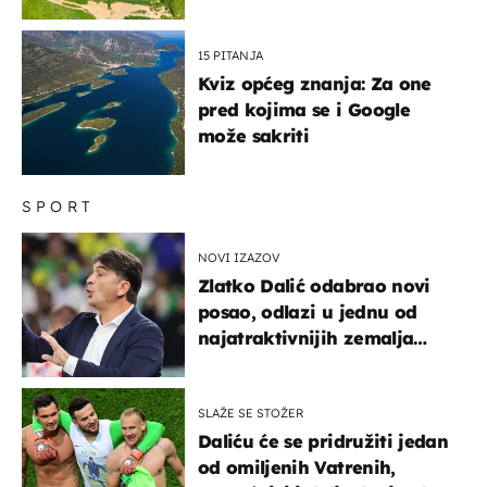
15 PITANJA
Kviz općeg znanja: Za one
pred kojima se i Google
može sakriti
SPORT
NOVI IZAZOV
Zlatko Dalić odabrao novi
posao, odlazi u jednu od
najatraktivnijih zemalja
svijeta
SLAŽE SE STOŽER
Daliću će se pridružiti jedan
od omiljenih Vatrenih,