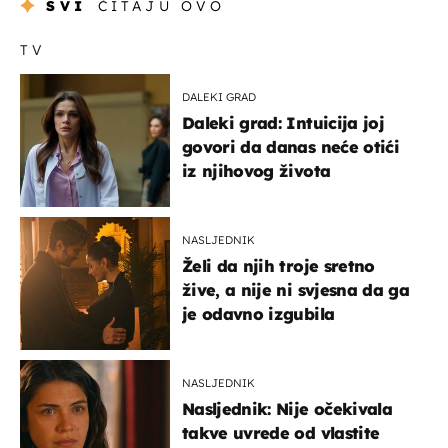
SVI
ČITAJU OVO
TV
DALEKI GRAD
Daleki grad: Intuicija joj
govori da danas neće otići
iz njihovog života
NASLJEDNIK
Želi da njih troje sretno
žive, a nije ni svjesna da ga
je odavno izgubila
NASLJEDNIK
Nasljednik: Nije očekivala
takve uvrede od vlastite