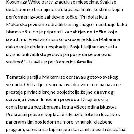
Kostimi za White party izrađuju se mjesecima. Svaki se
detalj pomno bira, njime se ukrašava finalni kostim u kojem
performeri izvode zahtjevne točke. “Pri dolasku u
Makarsku prvu smo odradili trening snage i meditacije kako
bismo se što bolje pripremili za
zahtjevne točke koje
izvodimo
. Predivno morsko okruženje kluba Makarana
dalo nam je dodatnu inspiraciju. Posjetitelji su nas zaista
izvrsno prihvatili što je dovoljan poziv da se ponovno
vratimo!” – izjavila je performerica
Amalia.
Tematski partiji u Makarni se održavaju gotovo svakog
vikenda. Od kad je otvorena ova dnevno – noćna oaza ne
prestaje privlačiti brojne posjetitelje željne
dnevnog
uživanja i veselih noćnih provoda
. Dizajnerski je
osmišljena za nezaboravna ljetna višeosjetilna iskustva.
Prekrasan prostor koji krase luksuzne fotelje i ležaljke s
panoramskim pogledom na more, vrhunski glazbeno
program, scenski nastupi umjetnika raznih plesnih disciplina