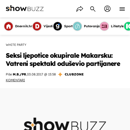
Dnevnik.hr
Vijesti
Sport
Putovanja
Lifestyle
WHITE PARTY
Seksi ljepotice okupirale Makarsku:
Vatreni spektakl oduševio partijanere
Piše
M.B./PR
,
03.08.2017 @ 15:58
CLUBZONE
KOMENTARI
OMOGUĆI OBAVIJESTI