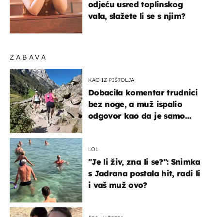
odjeću usred toplinskog
vala, slažete li se s njim?
ZABAVA
KAO IZ PIŠTOLJA
Dobacila komentar trudnici
bez noge, a muž ispalio
odgovor kao da je samo
čekao…
LOL
"Je li živ, zna li se?": Snimka
s Jadrana postala hit, radi li
i vaš muž ovo?