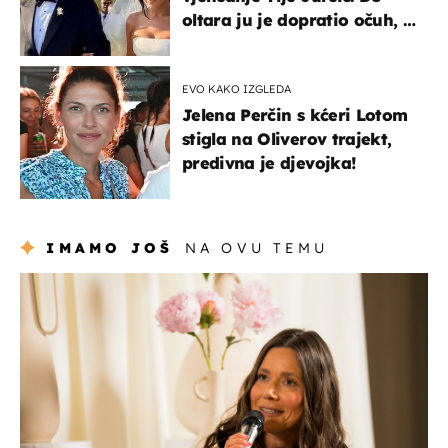
oltara ju je dopratio očuh, a
slavilo se uz Olivera i Rozgu
EVO KAKO IZGLEDA
Jelena Perčin s kćeri Lotom
stigla na Oliverov trajekt,
predivna je djevojka!
IMAMO JOŠ
NA OVU TEMU
moda & ljepota