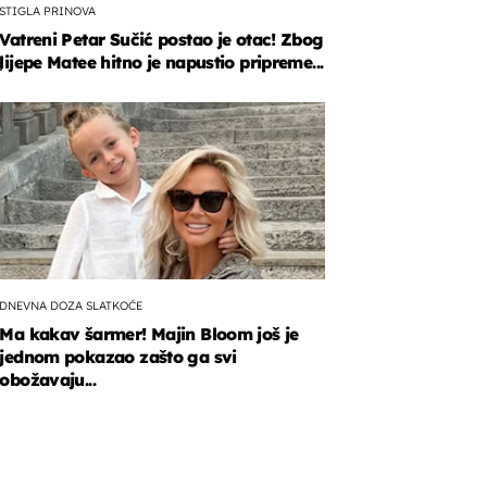
STIGLA PRINOVA
Vatreni Petar Sučić postao je otac! Zbog
lijepe Matee hitno je napustio pripreme...
e
šate
ionista
ji
nske
?
DNEVNA DOZA SLATKOĆE
Ma kakav šarmer! Majin Bloom još je
jednom pokazao zašto ga svi
obožavaju...