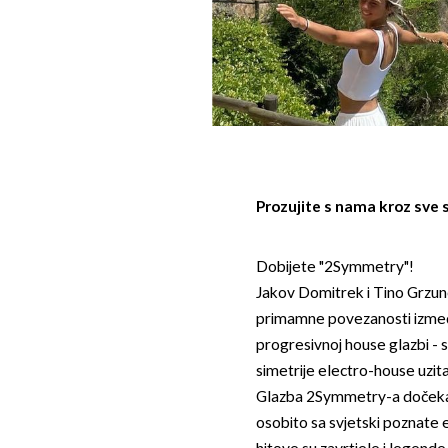
Prozujite s nama kroz sve 
Dobijete "2Symmetry"!
Jakov Domitrek i Tino Grzuno
primamne povezanosti izmedu
progresivnoj house glazbi - s
simetrije electro-house uzit
Glazba 2Symmetry-a dočekana
osobito sa svjetski poznate