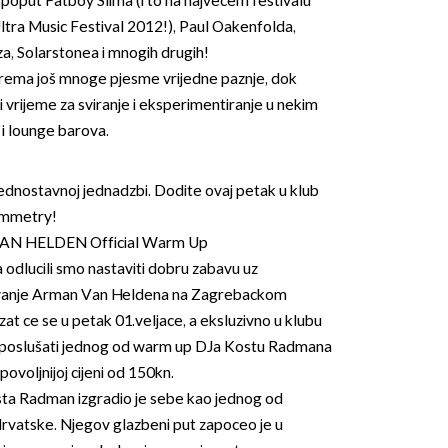
 poput Fatboy Slima (i to na najvecem festivalu
ltra Music Festival 2012!), Paul Oakenfolda,
, Solarstonea i mnogih drugih!
prema još mnoge pjesme vrijedne paznje, dok
vrijeme za sviranje i eksperimentiranje u nekim
i lounge barova.
OMOGUĆI OBAVIJESTI
 jednostavnoj jednadzbi. Dodite ovaj petak u klub
ymmetry!
N HELDEN Official Warm Up
odlucili smo nastaviti dobru zabavu uz
tovanje Arman Van Heldena na Zagrebackom
at ce se u petak 01.veljace, a eksluzivno u klubu
e poslušati jednog od warm up DJa Kostu Radmana
povoljnijoj cijeni od 150kn.
osta Radman izgradio je sebe kao jednog od
Hrvatske. Njegov glazbeni put zapoceo je u