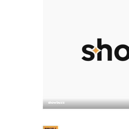
showbuzz
PODIJELI