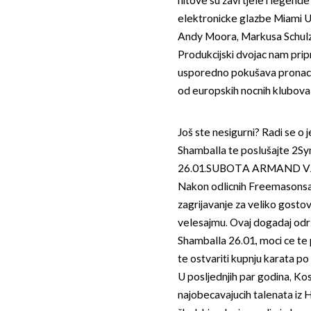
hitove su zavrtjele i legende
elektronicke glazbe Miami U
Andy Moora, Markusa Schulza
Produkcijski dvojac nam pri
usporedno pokušava pronaci 
od europskih nocnih klubova 
Još ste nesigurni? Radi se o
Shamballa te poslušajte 2S
26.01.SUBOTA ARMAND VA
Nakon odlicnih Freemasonsa 
zagrijavanje za veliko gos
velesajmu. Ovaj dogadaj odrz
Shamballa 26.01., moci ce t
te ostvariti kupnju karata po 
U posljednjih par godina, K
najobecavajucih talenata iz 