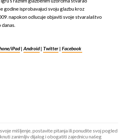
 igru s raznim glazbenim uzorcima stvarao
e godine isprobavajuci svoju glazbu kroz
009. napokon odlucuje objaviti svoje stvaralaštvo
o danas.
hone/iPad
|
Android
|
Twitter
|
Facebook
 svoje mišljenje, postavite pitanja ili ponudite svoj pogled
ti zanimljiv dijalog i obogatiti zajednicu našeg