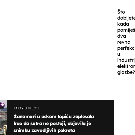
Što
dobijet
kada
pomije
dva
revna
perfekc
u
industri
elektro
glazbe
PARTY U SPLITU
Žanamari u uskom topiću zaplesala
kao da sutra ne postoji, objavila je
snimku zavodljivih pokreta