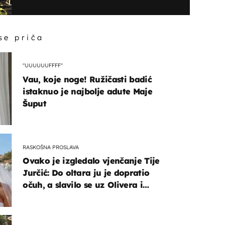
 se priča
"UUUUUUFFFF"
Vau, koje noge! Ružičasti badić
istaknuo je najbolje adute Maje
Šuput
RASKOŠNA PROSLAVA
Ovako je izgledalo vjenčanje Tije
Jurčić: Do oltara ju je dopratio
očuh, a slavilo se uz Olivera i
Rozgu