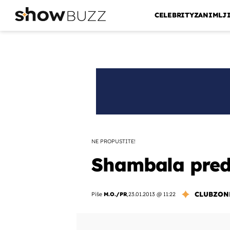
CELEBRITY
ZANIMLJ
NE PROPUSTITE!
Shambala pred
CLUBZON
Piše
M.O./PR
,
23.01.2013 @ 11:22