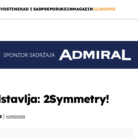
IVOSTI
NEKAD I SAD
PREPORUKE
INMAGAZIN
CLUBZONE
stavlja: 2Symmetry!
E
KOMENTARI