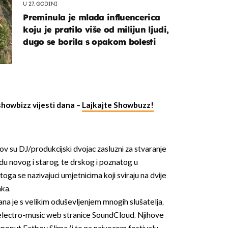
U 27. GODINI
Preminula je mlada influencerica
koju je pratilo više od milijun ljudi,
dugo se borila s opakom bolesti
showbizz vijesti dana –
Lajkajte Showbuzz!
v su DJ/produkcijski dvojac zasluzni za stvaranje
 novog i starog, te drskog i poznatog u
toga se nazivajuci umjetnicima koji sviraju na dvije
aka.
 je s velikim oduševljenjem mnogih slušatelja,
 electro-music web stranice SoundCloud. Njihove