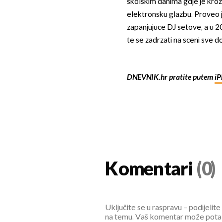
školskim danima gdje je kroz
elektronsku glazbu. Proveo j
zapanjujuce DJ setove, a u 2
te se zadrzati na sceni sve d
DNEVNIK.hr pratite putem
iP
Komentari
(0)
Uključite se u raspravu – podijelite
na temu. Vaš komentar može potaknu