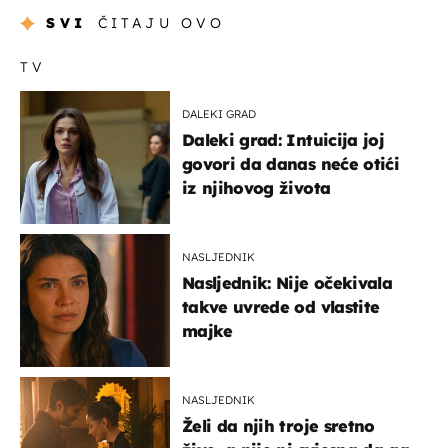
SVI
ČITAJU OVO
TV
DALEKI GRAD
Daleki grad: Intuicija joj
govori da danas neće otići
iz njihovog života
NASLJEDNIK
Nasljednik: Nije očekivala
takve uvrede od vlastite
majke
NASLJEDNIK
Želi da njih troje sretno