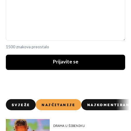
1500 znakova preostalo
Prijavite se
SVJEŽE
NAJČITANIJE
NAJKOMENTIRAN
DRAMA U ŠIBENIKU