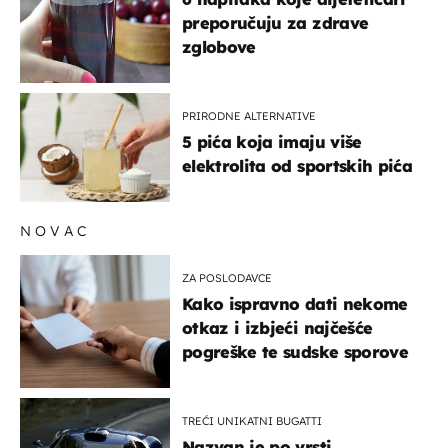
preporučuju za zdrave
zglobove
PRIRODNE ALTERNATIVE
5 pića koja imaju više
elektrolita od sportskih pića
NOVAC
ZA POSLODAVCE
Kako ispravno dati nekome
otkaz i izbjeći najčešće
pogreške te sudske sporove
TREĆI UNIKATNI BUGATTI
Nazvan je po vrsti