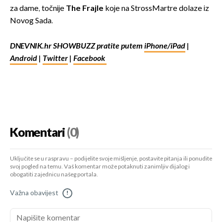
za dame, točnije
The Frajle
koje na StrossMartre dolaze iz
Novog Sada.
DNEVNIK.hr SHOWBUZZ pratite putem
iPhone/iPad
|
Android
|
Twitter
|
Facebook
Komentari
(0)
Uključite se u raspravu – podijelite svoje mišljenje, postavite pitanja ili ponudite
svoj pogled na temu. Vaš komentar može potaknuti zanimljiv dijalog i
obogatiti zajednicu našeg portala.
Važna obavijest
!