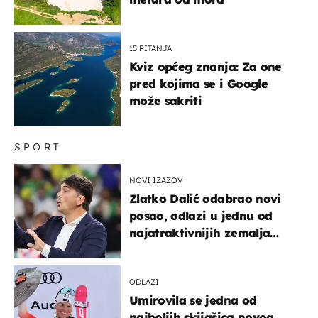
15 PITANJA
Kviz općeg znanja: Za one
pred kojima se i Google
može sakriti
SPORT
NOVI IZAZOV
Zlatko Dalić odabrao novi
posao, odlazi u jednu od
najatraktivnijih zemalja
svijeta
ODLAZI
Umirovila se jedna od
najboljih skijašica novog