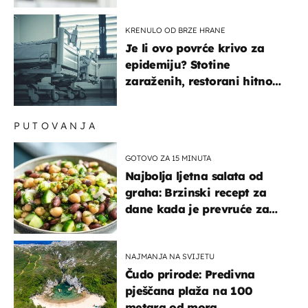
KRENULO OD BRZE HRANE
Je li ovo povrće krivo za
epidemiju? Stotine
zaraženih, restorani hitno
povukli proizvod
PUTOVANJA
GOTOVO ZA 15 MINUTA
Najbolja ljetna salata od
graha: Brzinski recept za
dane kada je prevruće za
kuhanje
NAJMANJA NA SVIJETU
Čudo prirode: Predivna
pješčana plaža na 100
metara od mora