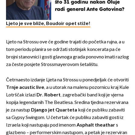
što 31 godinu nakon Oluje
radi general Ante Gotovina?
Ljeto je sve bliže, Boudoir opet stiže!
Ljeto na Strossu ove će godine trajati do početka rujna, a u
tom periodu planira se održati stotinjak koncerata pa će
brojni stanovnici i gosti glavnoga grada ponovno imati razlog
za česte posjete Strossmayerovom šetalištu.
Četrnaesto izdanje Ljeta na Strossu u ponedjeljak će otvoriti
Trnje acustic live
, a u utorak na malenu pozornicu kraj Kule
Lotrščak izlazi
Dr. Robert
, zagrebački band koji je vjerna
kopija legendarnih The Beatlesa. Sredina tjedna rezervirana
je za nastup
Django jet Quarteta
koji će publiku zabaviti
sa Gypsy Swingom. U četvrtak će publiku zabaviti gosti iz
Izraela koji nastupaju pod imenom
Asphalt theathar
s
glazbeno – performerskim nastupom, a petak je rezerviran