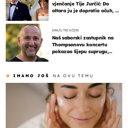
vjenčanje Tije Jurčić: Do
oltara ju je dopratio očuh, a
slavilo se uz Olivera i Rozgu
IMAJU TRI KĆERI
Naš saborski zastupnik na
Thompsonovu koncertu
pokazao lijepu suprugu,
koja godinama izbjegava
javnost
IMAMO JOŠ
NA OVU TEMU
moda & ljepota