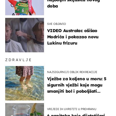
doba
SVE OBJAVIO
VIDEO Australac ošišao
Modrića i pokazao novu
Lukinu frizuru
ZDRAVLJE
NAJSIGURNIJI OBLIK REKREACIJE
Vježbe za koljeno u moru: 5
sigurnih vježbi koje mogu
smanjiti bol i poboljšati
pokretljivost
VRIJEDI IH UVRSTITI U PREHRANU
6 napitaka koje dijetetičari