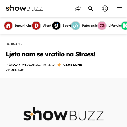
Dnevnik.hr
Vijesti
Sport
Putovanja
Lifestyle
DO RUJNA
Ljeto nam se vratilo na Stross!
Piše
D.J./ PR
,
01.06.2014 @ 15:10
CLUBZONE
KOMENTARI
OMOGUĆI OBAVIJESTI