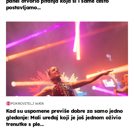
panel otvorio pitanja koja si i same često
postavljamo...
kultura & zabava
POKROVITELJ WATA
Kad su uspomene previše dobre za samo jedno
gledanje: Mali uređaj koji je još jednom oživio
trenutke s ple...