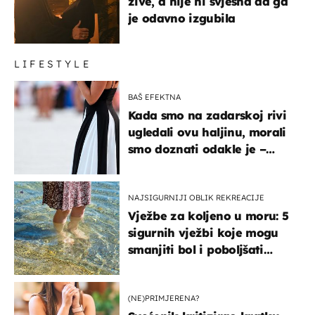
žive, a nije ni svjesna da ga
je odavno izgubila
LIFESTYLE
BAŠ EFEKTNA
Kada smo na zadarskoj rivi
ugledali ovu haljinu, morali
smo doznati odakle je –
košta samo 18 eura
NAJSIGURNIJI OBLIK REKREACIJE
Vježbe za koljeno u moru: 5
sigurnih vježbi koje mogu
smanjiti bol i poboljšati
pokretljivost
(NE)PRIMJERENA?