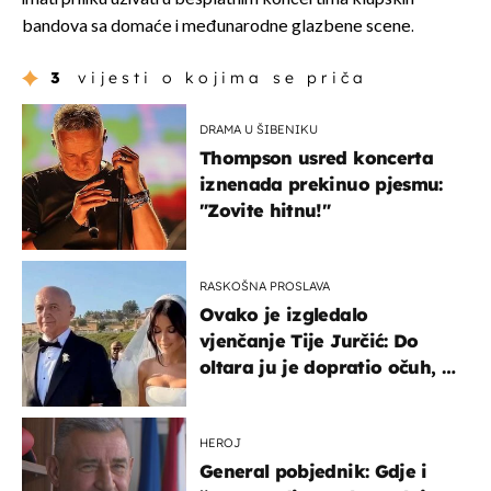
bandova sa domaće i međunarodne glazbene scene.
3
vijesti o kojima se priča
DRAMA U ŠIBENIKU
Thompson usred koncerta
iznenada prekinuo pjesmu:
"Zovite hitnu!"
RASKOŠNA PROSLAVA
Ovako je izgledalo
vjenčanje Tije Jurčić: Do
oltara ju je dopratio očuh, a
slavilo se uz Olivera i Rozgu
HEROJ
General pobjednik: Gdje i