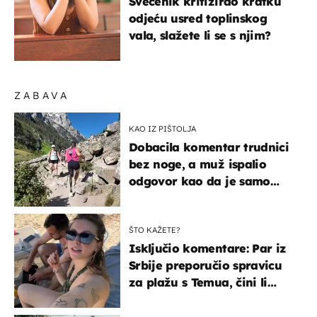
Svećenik kritizirao kratku
odjeću usred toplinskog
vala, slažete li se s njim?
ZABAVA
KAO IZ PIŠTOLJA
Dobacila komentar trudnici
bez noge, a muž ispalio
odgovor kao da je samo
čekao…
ŠTO KAŽETE?
Isključio komentare: Par iz
Srbije preporučio spravicu
za plažu s Temua, čini li
vam se ovo sigurnim?