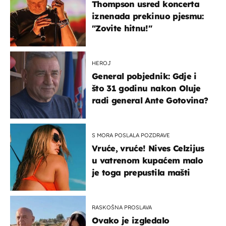
Thompson usred koncerta
iznenada prekinuo pjesmu:
"Zovite hitnu!"
HEROJ
General pobjednik: Gdje i
što 31 godinu nakon Oluje
radi general Ante Gotovina?
S MORA POSLALA POZDRAVE
Vruće, vruće! Nives Celzijus
u vatrenom kupaćem malo
je toga prepustila mašti
RASKOŠNA PROSLAVA
Ovako je izgledalo