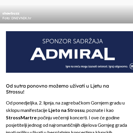
showbuzz
Foto: DNEVNIK.hr
Od sutra ponovno možemo uživati u Ljetu na
Strossu!
Od ponedjeljka, 2. lipnja, na zagrebačkom Gornjem gradu u
sklopu manifestacije
Ljeto na Strossu
, poznate i kao
StrossMartre
počinju večernji koncerti. I ove će godine
posjetitelji jednog od najromantičnijih dijelova Gornjeg grada
imati priliku uživati u besplatnim koncertima klupskih