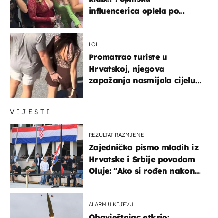
influencerica oplela po
ženama zbog užasnog
ponašanja
LOL
Promatrao turiste u
Hrvatskoj, njegova
zapažanja nasmijala cijelu
regiju
VIJESTI
REZULTAT RAZMJENE
Zajedničko pismo mladih iz
Hrvatske i Srbije povodom
Oluje: "Ako si rođen nakon
'95..."
ALARM U KIJEVU
Obavještajac otkrio: