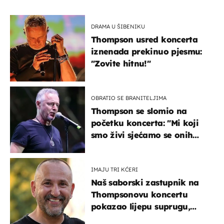
DRAMA U ŠIBENIKU
Thompson usred koncerta
iznenada prekinuo pjesmu:
"Zovite hitnu!"
OBRATIO SE BRANITELJIMA
Thompson se slomio na
početku koncerta: "Mi koji
smo živi sjećamo se onih
koji nisu..."
IMAJU TRI KĆERI
Naš saborski zastupnik na
Thompsonovu koncertu
pokazao lijepu suprugu,
koja godinama izbjegava