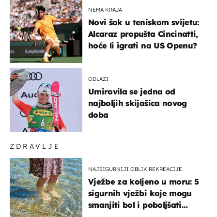
NEMA KRAJA
Novi šok u teniskom svijetu:
Alcaraz propušta Cincinatti,
hoće li igrati na US Openu?
ODLAZI
Umirovila se jedna od
najboljih skijašica novog
doba
ZDRAVLJE
NAJSIGURNIJI OBLIK REKREACIJE
Vježbe za koljeno u moru: 5
sigurnih vježbi koje mogu
smanjiti bol i poboljšati
pokretljivost