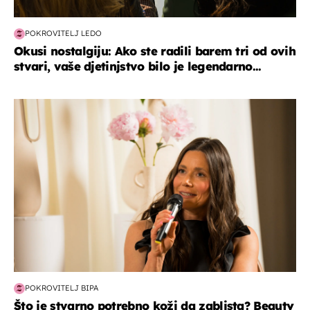
POKROVITELJ LEDO
Okusi nostalgiju: Ako ste radili barem tri od ovih
stvari, vaše djetinjstvo bilo je legendarno...
moda & ljepota
POKROVITELJ BIPA
Što je stvarno potrebno koži da zablista? Beauty