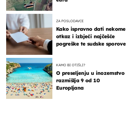
ZA POSLODAVCE
Kako ispravno dati nekome
otkaz i izbjeći najčešće
pogreške te sudske sporove
KAMO BI OTIŠLI?
O preseljenju u inozemstvo
razmišlja 9 od 10
Europljana