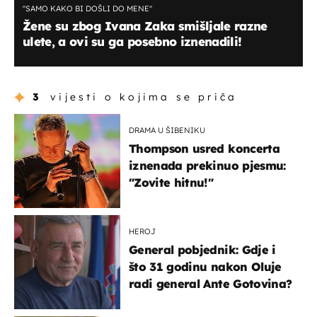
''SAMO KAKO BI DOŠLI DO MENE''
Žene su zbog Ivana Zaka smišljale razne
ulete, a ovi su ga posebno iznenadili!
3
vijesti o kojima se priča
DRAMA U ŠIBENIKU
Thompson usred koncerta
iznenada prekinuo pjesmu:
"Zovite hitnu!"
HEROJ
General pobjednik: Gdje i
što 31 godinu nakon Oluje
radi general Ante Gotovina?