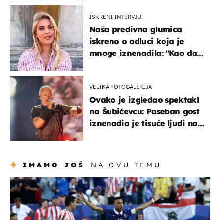
javnost
ISKRENI INTERVJU!
Naša predivna glumica
iskreno o odluci koja je
mnoge iznenadila: ''Kao da
mi je veliki teret pao s leđa''
VELIKA FOTOGALERIJA
Ovako je izgledao spektakl
na Šubićevcu: Poseban gost
iznenadio je tisuće ljudi na
Thompsonovu koncertu
IMAMO JOŠ
NA OVU TEMU
svjetsko prvenstvo 2026