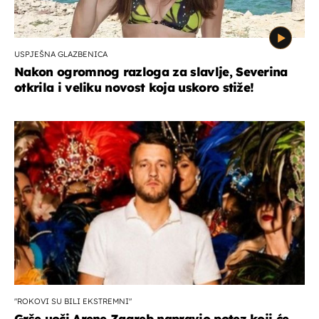
USPJEŠNA GLAZBENICA
Nakon ogromnog razloga za slavlje, Severina
otkrila i veliku novost koja uskoro stiže!
"ROKOVI SU BILI EKSTREMNI"
Grše uoči Arene Zagreb napravio potez koji će