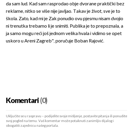
da sam lud. Kad sam rasprodao obje dvorane praktički bez
reklame, nitko se više nije javljao. Takav je život, sve je to
škola. Zato, kad mi je Zak ponudio ovu pjesmu nisam dvojio
ni trenutka trebamo li je snimiti. Publika je to prepoznala, a
ja samo mogu reći još jednom velika hvala i vidimo se opet
uskoro u Areni Zagreb", poručuje Boban Rajović.
Komentari
(0)
Uključite se u raspravu – podijelite svoje mišljenje, postavite pitanja ili ponudite
svoj pogled na temu. Vaš komentar može potaknuti zanimljiv dijalog i
obogatiti zajednicu našeg portala.