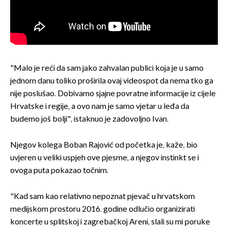
"Malo je reći da sam jako zahvalan publici koja je u samo
jednom danu toliko proširila ovaj videospot da nema tko ga
nije poslušao. Dobivamo sjajne povratne informacije iz cijele
Hrvatske i regije, a ovo nam je samo vjetar u leđa da
budemo još bolji", istaknuo je zadovoljno Ivan.
Njegov kolega Boban Rajović od početka je, kaže, bio
uvjeren u veliki uspjeh ove pjesme, a njegov instinkt se i
ovoga puta pokazao točnim.
"Kad sam kao relativno nepoznat pjevač u hrvatskom
medijskom prostoru 2016. godine odlučio organizirati
koncerte u splitskoj i zagrebačkoj Areni, slali su mi poruke