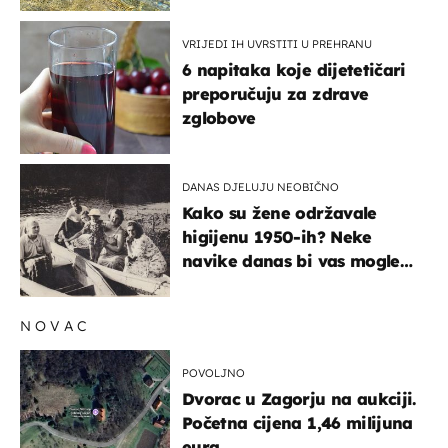
VRIJEDI IH UVRSTITI U PREHRANU
6 napitaka koje dijetetičari
preporučuju za zdrave
zglobove
DANAS DJELUJU NEOBIČNO
Kako su žene održavale
higijenu 1950-ih? Neke
navike danas bi vas mogle
iznenaditi
NOVAC
POVOLJNO
Dvorac u Zagorju na aukciji.
Početna cijena 1,46 milijuna
eura