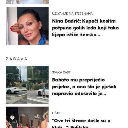
najljepšu bijelu kuhinju
UŽIVANJE NA STIJENAMA
Nina Badrić: Kupaći kostim
potpuno golih leđa koji tako
lijepo ističe žensku
senzualnost
ZABAVA
SVAKA ČAST
Bahato mu prepriječio
prijelaz, a ono što je pješak
napravio oduševilo je
društvene mreže
UŽAS…
"Ove tri štrace došle su u
klub…": Splitska