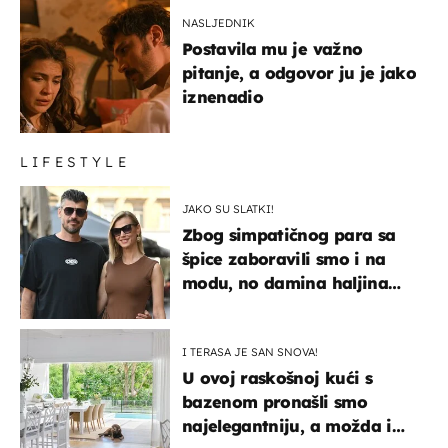
NASLJEDNIK
Postavila mu je važno
pitanje, a odgovor ju je jako
iznenadio
LIFESTYLE
JAKO SU SLATKI!
Zbog simpatičnog para sa
špice zaboravili smo i na
modu, no damina haljina
itekako nas se dojmila
I TERASA JE SAN SNOVA!
U ovoj raskošnoj kući s
bazenom pronašli smo
najelegantniju, a možda i