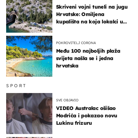
Skriveni vojni tuneli na jugu
Hrvatske: Omiljena
kupališta na koja lokalci u
miru dolaze roniti i skakati
u more
POKROVITELJ CORONA
Među 100 najboljih plaža
svijeta našla se i jedna
hrvatska
SPORT
SVE OBJAVIO
VIDEO Australac ošišao
Modrića i pokazao novu
Lukinu frizuru