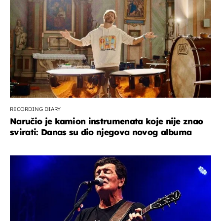
RECORDING DIARY
Naručio je kamion instrumenata koje nije znao
svirati: Danas su dio njegova novog albuma