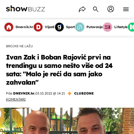
Dnevnik.hr
Vijesti
Sport
Putovanja
Lifestyle
BROJKE NE LAŽU
Ivan Zak i Boban Rajović prvi na
trendingu u samo nešto više od 24
sata: "Malo je reći da sam jako
zahvalan"
Piše
DNEVNIK.hr
,
03.10.2022 @ 14:21
CLUBZONE
KOMENTARI
OMOGUĆI OBAVIJESTI