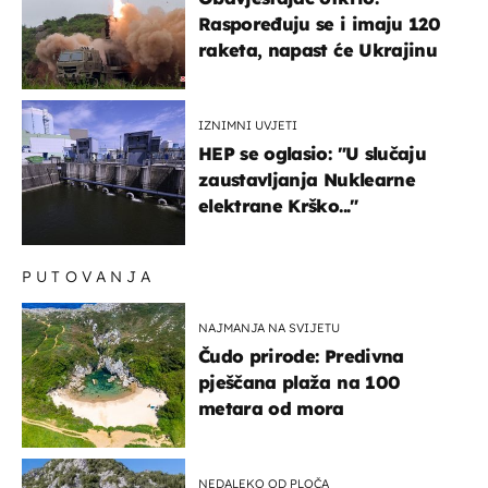
Raspoređuju se i imaju 120
raketa, napast će Ukrajinu
IZNIMNI UVJETI
HEP se oglasio: "U slučaju
zaustavljanja Nuklearne
elektrane Krško..."
PUTOVANJA
NAJMANJA NA SVIJETU
Čudo prirode: Predivna
pješčana plaža na 100
metara od mora
NEDALEKO OD PLOČA