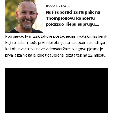
IMAJU TRI KĆERI
Naš saborski zastupnik na
Thompsonovu koncertu
pokazao lijepu suprugu,
koja godinama izbjegava
javnost
Pop pjevač Ivan Zak tako je postao jedini hrvatski glazbenik
koji se nalazi među prvih deset mjesta na općem trendingu
koji obuhvaća sve nove videosadržaje. Njegova pjesma je
prva, a iza njega je kolegica Jelena Rozga tek na 12. mjestu.