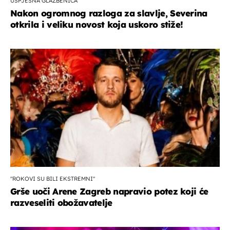
USPJEŠNA GLAZBENICA
Nakon ogromnog razloga za slavlje, Severina
otkrila i veliku novost koja uskoro stiže!
"ROKOVI SU BILI EKSTREMNI"
Grše uoči Arene Zagreb napravio potez koji će
razveseliti obožavatelje