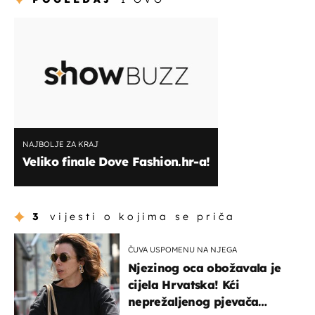
NAJBOLJE ZA KRAJ
Veliko finale Dove Fashion.hr-a!
3
vijesti o kojima se priča
ČUVA USPOMENU NA NJEGA
Njezinog oca obožavala je
cijela Hrvatska! Kći
neprežaljenog pjevača