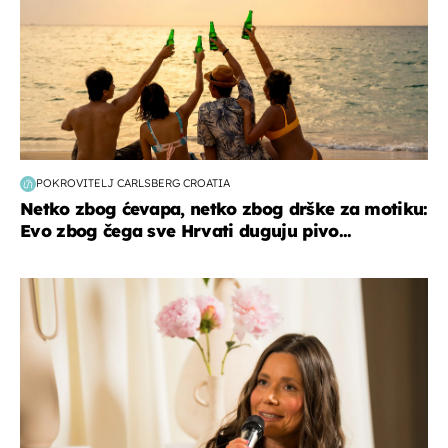
POKROVITELJ CARLSBERG CROATIA
Netko zbog ćevapa, netko zbog drške za motiku:
Evo zbog čega sve Hrvati duguju pivo...
moda & ljepota