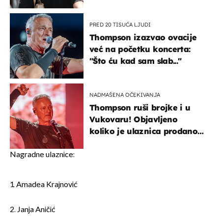
projurila špicom na dva
kotača
PRED 20 TISUĆA LJUDI
Thompson izazvao ovacije
već na početku koncerta:
"Što ću kad sam slab..."
NADMAŠENA OČEKIVANJA
Thompson ruši brojke i u
Vukovaru! Objavljeno
koliko je ulaznica prodano
u kratkom vremenu
Nagradne ulaznice:
1. Amadea Krajnović
2. Janja Aničić