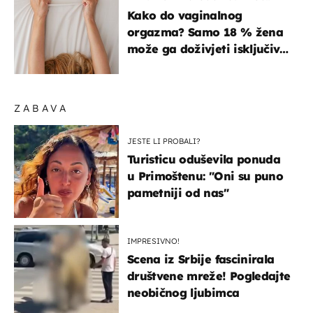
ISKUSTVA
Kako do vaginalnog
orgazma? Samo 18 % žena
može ga doživjeti isključivo
na ovaj način
ZABAVA
JESTE LI PROBALI?
Turisticu oduševila ponuda
u Primoštenu: "Oni su puno
pametniji od nas"
IMPRESIVNO!
Scena iz Srbije fascinirala
društvene mreže! Pogledajte
neobičnog ljubimca