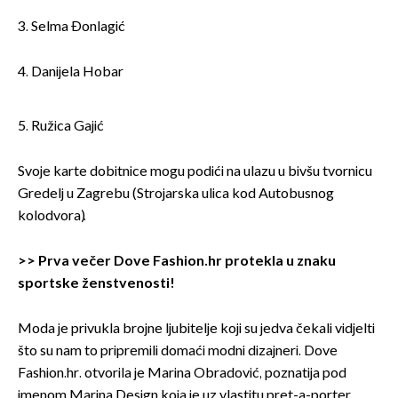
3. Selma Đonlagić
4. Danijela Hobar
5. Ružica Gajić
Svoje karte dobitnice mogu podići na ulazu u bivšu tvornicu
Gredelj u Zagrebu (Strojarska ulica kod Autobusnog
kolodvora).
>>
Prva večer Dove Fashion.hr protekla u znaku
sportske ženstvenosti!
Moda je privukla brojne ljubitelje koji su jedva čekali vidjelti
što su nam to pripremili domaći modni dizajneri. Dove
Fashion.hr. otvorila je Marina Obradović, poznatija pod
imenom Marina Design koja je uz vlastitu pret-a-porter