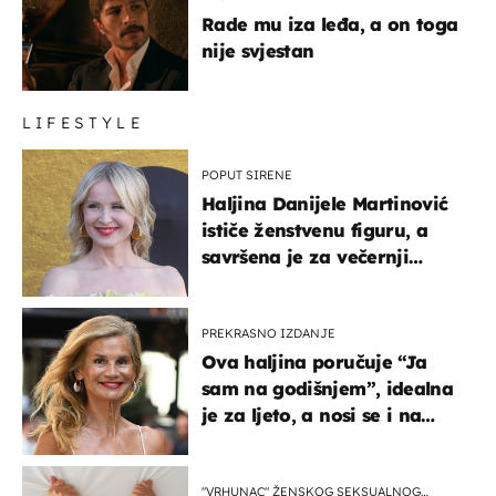
Rade mu iza leđa, a on toga
nije svjestan
LIFESTYLE
POPUT SIRENE
Haljina Danijele Martinović
ističe ženstvenu figuru, a
savršena je za večernji
izlazak na moru
PREKRASNO IZDANJE
Ova haljina poručuje “Ja
sam na godišnjem”, idealna
je za ljeto, a nosi se i na
zagrebačkoj špici
"VRHUNAC" ŽENSKOG SEKSUALNOG