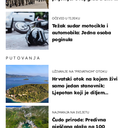
bi mogao biti žarište
OČEVID U TIJEKU
Težak sudar motocikla i
automobila: Jedna osoba
poginula
PUTOVANJA
UŽIVANJE NA "PRIVATNOM" OTOKU
Hrvatski otok na kojem živi
samo jedan stanovnik:
Ljepotan koji je diljem
svijeta poznat po svojem
"bijelom zlatu"
NAJMANJA NA SVIJETU
Čudo prirode: Predivna
pješčana plaža na 100