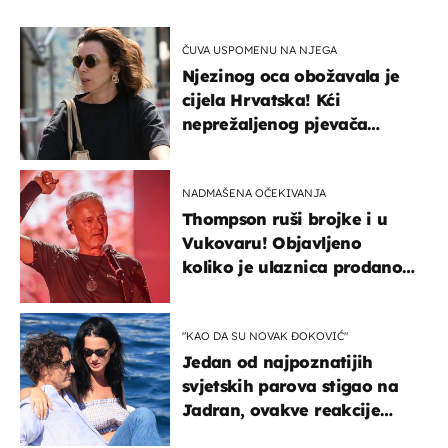
ČUVA USPOMENU NA NJEGA
Njezinog oca obožavala je
cijela Hrvatska! Kći
neprežaljenog pjevača
projurila špicom na dva
kotača
NADMAŠENA OČEKIVANJA
Thompson ruši brojke i u
Vukovaru! Objavljeno
koliko je ulaznica prodano
u kratkom vremenu
"KAO DA SU NOVAK ĐOKOVIĆ"
Jedan od najpoznatijih
svjetskih parova stigao na
Jadran, ovakve reakcije
vjerojatno nisu očekivali