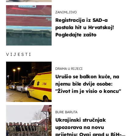
ZANIMLJIVO
Registracija iz SAD-a
postala hit u Hrvatskoj!
Pogledajte zašto
VIJESTI
DRAMA U RIJECI
Urušio se balkon kuće, na
njemu bile dvije osobe:
"Život im je visio o koncu"
BURE BARUTA
Ukrajinski stručnjak
upozorava na novu
prijetnju: Ovaj grad u BiH-u