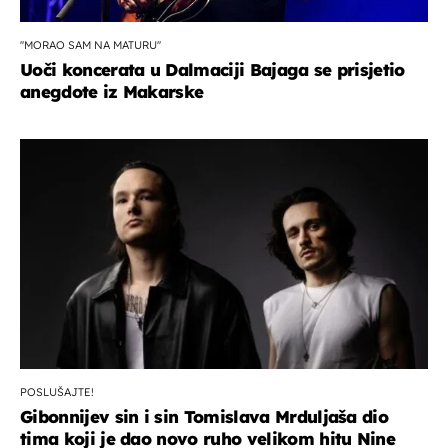
''MORAO SAM NA MATURU''
Uoči koncerata u Dalmaciji Bajaga se prisjetio
anegdote iz Makarske
POSLUŠAJTE!
Gibonnijev sin i sin Tomislava Mrduljaša dio
tima koji je dao novo ruho velikom hitu Nine