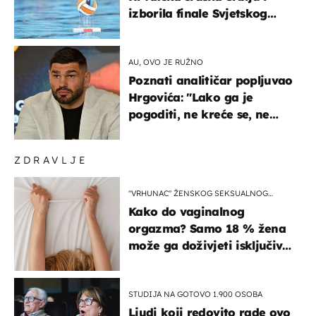
izborila finale Svjetskog
prvenstva
AU, OVO JE RUŽNO
Poznati analitičar popljuvao
Hrgovića: "Lako ga je
pogoditi, ne kreće se, ne
koristi noge..."
ZDRAVLJE
"VRHUNAC" ŽENSKOG SEKSUALNOG
ISKUSTVA
Kako do vaginalnog
orgazma? Samo 18 % žena
može ga doživjeti isključivo
na ovaj način
STUDIJA NA GOTOVO 1.900 OSOBA
Ljudi koji redovito rade ovo