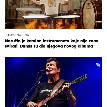
RECORDING DIARY
Naručio je kamion instrumenata koje nije znao
svirati: Danas su dio njegova novog albuma