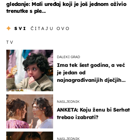
gledanje: Mali uređaj koji je još jednom oživio
trenutke s ple...
SVI
ČITAJU OVO
TV
DALEKI GRAD
Ima tek šest godina, a već
je jedan od
najnagrađivanijih dječjih
glumaca
NASLJEDNIK
ANKETA: Koju ženu bi Serhat
trebao izabrati?
NASLJEDNIK