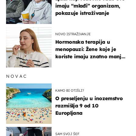
imaju “mlađi” organizam,
pokazuje istraživanje
NOVO ISTRAŽIVANJE
Hormonska terapija u
menopauzi: Žene koje je
koriste imaju znatno manji
rizik od ovoga
NOVAC
KAMO BI OTIŠLI?
O preseljenju u inozemstvo
razmišlja 9 od 10
Europljana
SAM SVOJ ŠEF