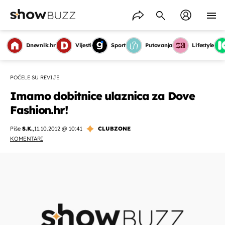
Dnevnik.hr
Vijesti
Sport
Putovanja
Lifestyle
POČELE SU REVIJE
Imamo dobitnice ulaznica za Dove
Fashion.hr!
Piše
S.K.
,
11.10.2012 @ 10:41
CLUBZONE
KOMENTARI
OMOGUĆI OBAVIJESTI