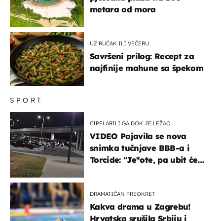
metara od mora
UZ RUČAK ILI VEČERU
Savršeni prilog: Recept za
najfinije mahune sa špekom
SPORT
CIPELARILI GA DOK JE LEŽAO
VIDEO Pojavila se nova
snimka tučnjave BBB-a i
Torcide: "Je*ote, pa ubit će
ga!"
DRAMATIČAN PREOKRET
Kakva drama u Zagrebu!
Hrvatska srušila Srbiju i