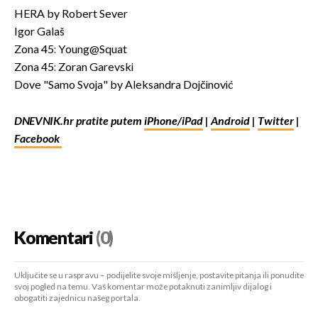
HERA by Robert Sever
Igor Galaš
Zona 45: Young@Squat
Zona 45: Zoran Garevski
Dove "Samo Svoja" by Aleksandra Dojčinović
DNEVNIK.hr pratite putem
iPhone/iPad
|
Android
|
Twitter
|
Facebook
Komentari
(0)
Uključite se u raspravu – podijelite svoje mišljenje, postavite pitanja ili ponudite
svoj pogled na temu. Vaš komentar može potaknuti zanimljiv dijalog i
obogatiti zajednicu našeg portala.