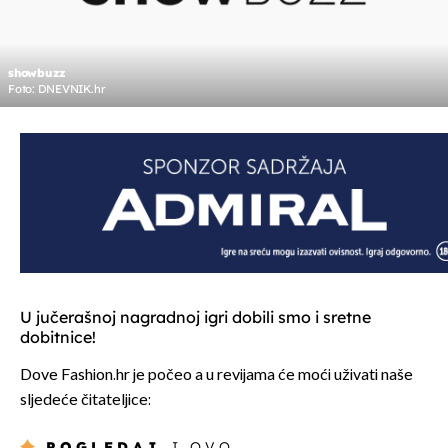
showbuzz
Foto: DNEVNIK.hr
U jučerašnoj nagradnoj igri dobili smo i sretne
dobitnice!
Dove Fashion.hr je počeo a u revijama će moći uživati naše
sljedeće čitateljice:
POGLEDAJ
I OVO