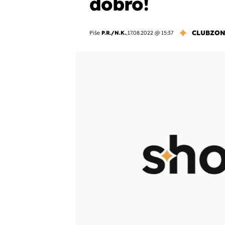
dobro!
CLUBZO
Piše
P.R./N.K.
,
17.08.2022 @ 15:37