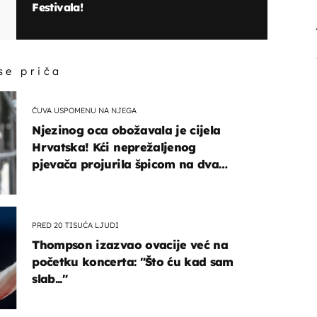
Festivala!
 se priča
ČUVA USPOMENU NA NJEGA
Njezinog oca obožavala je cijela
Hrvatska! Kći neprežaljenog
pjevača projurila špicom na dva
kotača
PRED 20 TISUĆA LJUDI
Thompson izazvao ovacije već na
početku koncerta: "Što ću kad sam
slab..."