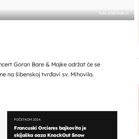
Foto: DNEVNIK.hr
cert Goran Bare & Majke održat će se
ne na šibenskoj tvrđavi sv. Mihovila.
POČETKOM 2014.
Francuski Orcieres bajkovita je
skijaška oaza KnockOut Snow