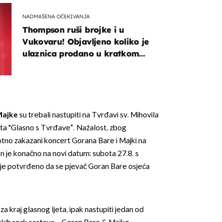
NADMAŠENA OČEKIVANJA
Thompson ruši brojke i u
Vukovaru! Objavljeno koliko je
ulaznica prodano u kratkom
vremenu
Majke
su trebali nastupiti na Tvrđavi sv. Mihovila
kta "Glasno s Tvrđave“. Nažalost, zbog
tno zakazani koncert Gorana Bare i Majki na
 je konačno na novi datum: subota 27.8. s
 je potvrđeno da se pjevač Goran Bare osjeća
za kraj glasnog ljeta, ipak nastupiti jedan od