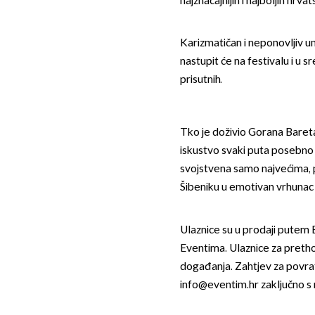
najznačajnijih i najboljih hr
Karizmatičan i neponovljiv u
nastupit će na festivalu i u 
prisutnih.
Tko je doživio Gorana Bareta
iskustvo svaki puta posebno 
svojstvena samo najvećima, p
Šibeniku u emotivan vrhunac 
Ulaznice su u prodaji putem 
Eventima. Ulaznice za pretho
događanja. Zahtjev za povra
info@eventim.hr zaključno s