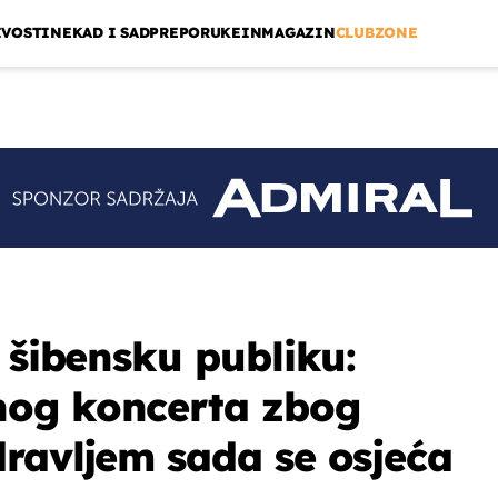
IVOSTI
NEKAD I SAD
PREPORUKE
INMAGAZIN
CLUBZONE
 šibensku publiku:
og koncerta zbog
ravljem sada se osjeća