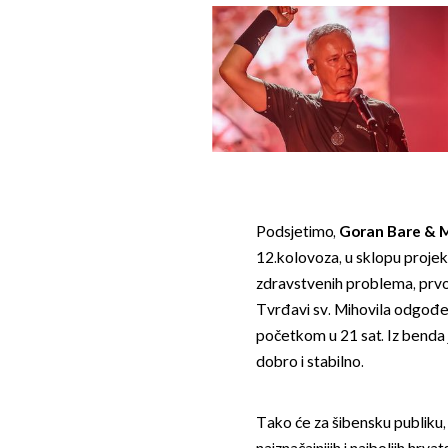
Podsjetimo,
Goran Bare & 
12.kolovoza, u sklopu proje
zdravstvenih problema, prvo
Tvrđavi sv. Mihovila odgođen
početkom u 21 sat. Iz benda
dobro i stabilno.
Tako će za šibensku publiku, 