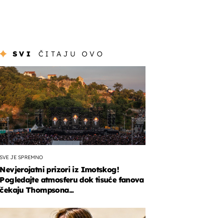
SVI
ČITAJU OVO
SVE JE SPREMNO
Nevjerojatni prizori iz Imotskog!
Pogledajte atmosferu dok tisuće fanova
čekaju Thompsona...