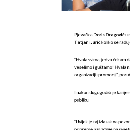
Pjevačica
Doris Dragović
u r
Tatjani Jurić
koliko se radu
"Hvala svima, jedva čekam d
veselimo i guštamo! Hvala naj
organizaciji i promociji", poruč
I nakon dugogodišnje karijere
publiku.
"Uvijek je taj izlazak na pozor
pripreme najvažnije na svijet