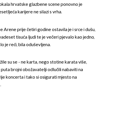
 vokala hrvatske glazbene scene ponovno je
setljeća karijere ne silazi s vrha.
Arene prije četiri godine ostavila je i srce i dušu,
Dvadeset tisuća ljudi te je večeri pjevalo kao jedno,
lo je reći, bila oduševljena.
ile su se - ne karta, nego stotine karata više,
puta brojni obožavatelji odlučili nabaviti na
ije koncerta i tako si osigurati mjesto na
.