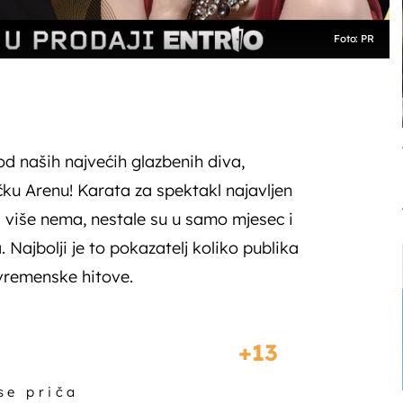
Foto: PR
od naših najvećih glazbenih diva,
ku Arenu! Karata za spektakl najavljen
 više nema, nestale su u samo mjesec i
 Najbolji je to pokazatelj koliko publika
zvremenske hitove.
13
 se priča