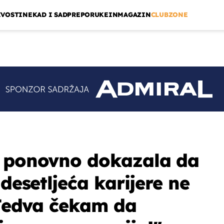
IVOSTI
NEKAD I SAD
PREPORUKE
INMAGAZIN
CLUBZONE
ć ponovno dokazala da
 desetljeća karijere ne
 "Jedva čekam da