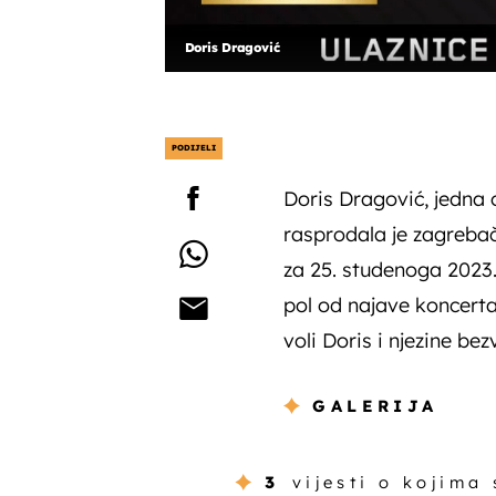
Doris Dragović
PODIJELI
Doris Dragović, jedna 
rasprodala je zagrebač
za 25. studenoga 2023.
pol od najave koncerta.
voli Doris i njezine be
GALERIJA
3
vijesti o kojima