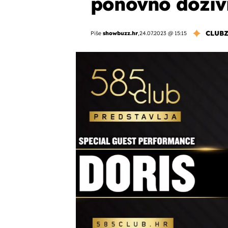
ponovno doživ
CLUB
Piše
showbuzz.hr
,
24.07.2023 @ 15:15