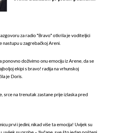
Hrvat
azgovoru za radio "Bravo" otkrila je voditeljici
je nastupu u zagrebačkoj Areni.
a ponovno doživimo onu emociju iz Arene, da se
boljoj ekipi s bravo! radija na vrhunskoj
ila je Doris.
, srce na trenutak zastane prije izlaska pred
nicu prvi i jedini, nikad više ta emocija! Uvijek su
u, uvijek su probe – živčane, sve što jedan pošteni