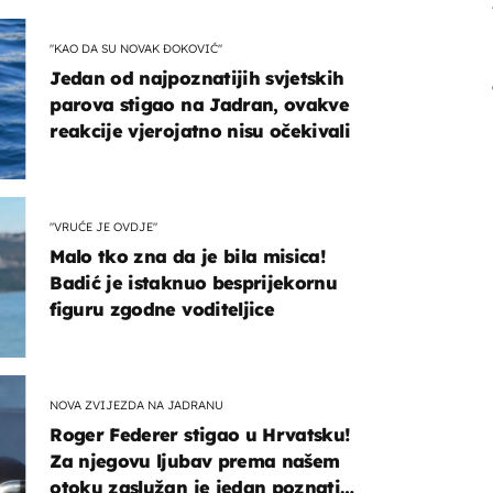
"KAO DA SU NOVAK ĐOKOVIĆ"
Jedan od najpoznatijih svjetskih
parova stigao na Jadran, ovakve
reakcije vjerojatno nisu očekivali
"VRUĆE JE OVDJE"
Malo tko zna da je bila misica!
Badić je istaknuo besprijekornu
figuru zgodne voditeljice
NOVA ZVIJEZDA NA JADRANU
Roger Federer stigao u Hrvatsku!
Za njegovu ljubav prema našem
otoku zaslužan je jedan poznati