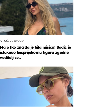
"VRUĆE JE OVDJE"
Malo tko zna da je bila misica! Badić je
istaknuo besprijekornu figuru zgodne
voditeljice...