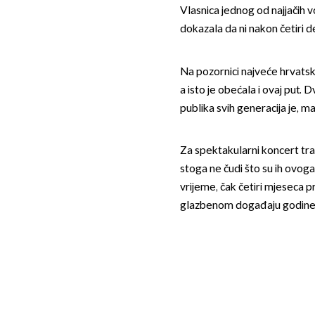
Vlasnica jednog od najjačih
dokazala da ni nakon četiri de
Na pozornici najveće hrvatske 
a isto je obećala i ovaj put. 
publika svih generacija je, ma
Za spektakularni koncert traž
stoga ne čudi što su ih ovoga 
vrijeme, čak četiri mjeseca pr
glazbenom događaju godine