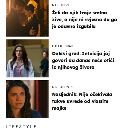
NASLJEDNIK
Želi da njih troje sretno
žive, a nije ni svjesna da ga
je odavno izgubila
DALEKI GRAD
Daleki grad: Intuicija joj
govori da danas neće otići
iz njihovog života
NASLJEDNIK
Nasljednik: Nije očekivala
takve uvrede od vlastite
majke
LIFESTYLE