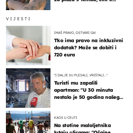
vam se ovo sigurnim?
VIJESTI
IMAŠ PRAVO, OSTVARI GA!
Tko ima pravo na inkluzivni
dodatak? Može se dobiti i
720 eura
"I DALJE SU PLESALI, VRIŠTALI..."
Turisti mu zapalili
apartman: "U 30 minuta
nestalo je 50 godina našeg
života, supruga i ja ne
možemo oka sklopiti"
KAOS U CEUTI
Na stotine maloljetnika
lutaju ulicama: "Očajne