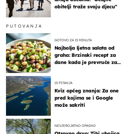
obitelji traže svoju djecu"
PUTOVANJA
GOTOVO ZA 15 MINUTA
Najbolja ljetna salata od
graha: Brzinski recept za
dane kada je prevruće za
kuhanje
15 PITANJA
Kviz općeg znanja: Za one
pred kojima se i Google
može sakriti
NEVJEROJATNO OPASNO
Otrovno drvo: Tihi ubojica