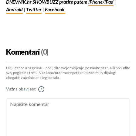
DNEVNIK.hr SHOWBUZZ pratite putem
iPhone/iPad
|
Android
|
Twitter
|
Facebook
Komentari
(0)
Uključite se u raspravu – podijelite svoje mišljenje, postavite pitanja ili ponudite
svoj pogled na temu. Vaš komentar može potaknuti zanimljiv dijalog i
obogatiti zajednicu našeg portala.
Važna obavijest
!