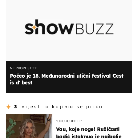
NE PROPUSTITE
Počeo je 18. Međunarodni ulični festival Cest
is d′ best
3
vijesti o kojima se priča
"UUUUUUFFFF"
Vau, koje noge! Ružičasti
badić istaknuo je najbolje