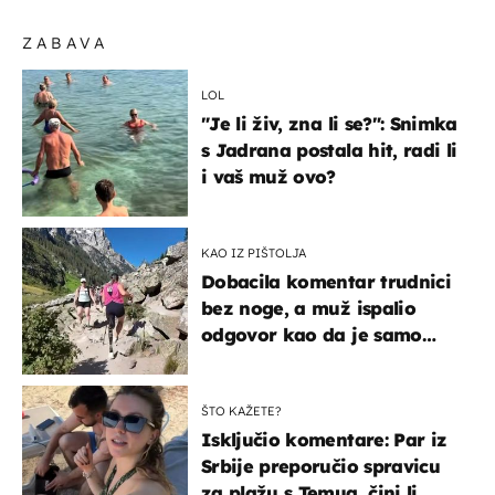
ZABAVA
LOL
"Je li živ, zna li se?": Snimka
s Jadrana postala hit, radi li
i vaš muž ovo?
KAO IZ PIŠTOLJA
Dobacila komentar trudnici
bez noge, a muž ispalio
odgovor kao da je samo
čekao…
ŠTO KAŽETE?
Isključio komentare: Par iz
Srbije preporučio spravicu
za plažu s Temua, čini li