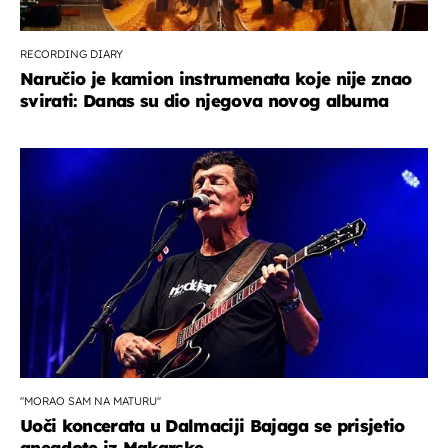
RECORDING DIARY
Naručio je kamion instrumenata koje nije znao
svirati: Danas su dio njegova novog albuma
''MORAO SAM NA MATURU''
Uoči koncerata u Dalmaciji Bajaga se prisjetio
anegdote iz Makarske