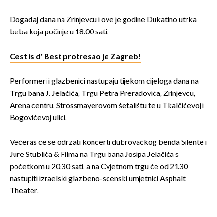
Događaj dana na Zrinjevcu i ove je godine Dukatino utrka
beba koja počinje u 18.00 sati.
Cest is d' Best protresao je Zagreb!
Performeri i glazbenici nastupaju tijekom cijeloga dana na
Trgu bana J. Jelačića, Trgu Petra Preradovića, Zrinjevcu,
Arena centru, Strossmayerovom šetalištu te u Tkalčićevoj i
Bogovićevoj ulici.
Večeras će se održati koncerti dubrovačkog benda Silente i
Jure Stublića & Filma na Trgu bana Josipa Jelačića s
početkom u 20.30 sati, a na Cvjetnom trgu će od 21.30
nastupiti izraelski glazbeno-scenski umjetnici Asphalt
Theater.