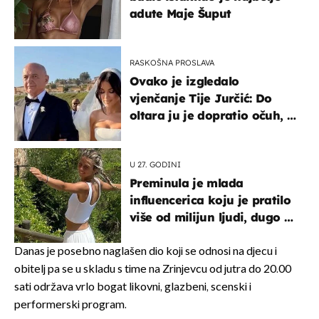
adute Maje Šuput
RASKOŠNA PROSLAVA
Ovako je izgledalo
vjenčanje Tije Jurčić: Do
oltara ju je dopratio očuh, a
slavilo se uz Olivera i Rozgu
U 27. GODINI
Preminula je mlada
influencerica koju je pratilo
više od milijun ljudi, dugo se
borila s opakom bolesti
Danas je posebno naglašen dio koji se odnosi na djecu i
obitelj pa se u skladu s time na Zrinjevcu od jutra do 20.00
sati održava vrlo bogat likovni, glazbeni, scenski i
performerski program.