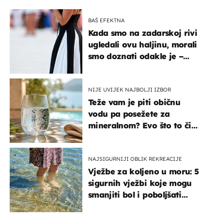
BAŠ EFEKTNA
Kada smo na zadarskoj rivi
ugledali ovu haljinu, morali
smo doznati odakle je –
košta samo 18 eura
NIJE UVIJEK NAJBOLJI IZBOR
Teže vam je piti običnu
vodu pa posežete za
mineralnom? Evo što to čini
organizmu
NAJSIGURNIJI OBLIK REKREACIJE
Vježbe za koljeno u moru: 5
sigurnih vježbi koje mogu
smanjiti bol i poboljšati
pokretljivost