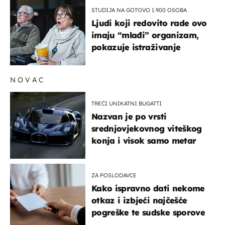
STUDIJA NA GOTOVO 1.900 OSOBA
Ljudi koji redovito rade ovo
imaju “mlađi” organizam,
pokazuje istraživanje
NOVAC
TREĆI UNIKATNI BUGATTI
Nazvan je po vrsti
srednjovjekovnog viteškog
konja i visok samo metar
ZA POSLODAVCE
Kako ispravno dati nekome
otkaz i izbjeći najčešće
pogreške te sudske sporove