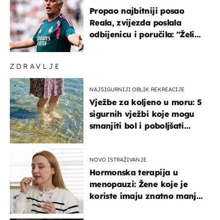
Propao najbitniji posao
Reala, zvijezda poslala
odbijenicu i poručila: "Želim
u Barcelonu"
ZDRAVLJE
NAJSIGURNIJI OBLIK REKREACIJE
Vježbe za koljeno u moru: 5
sigurnih vježbi koje mogu
smanjiti bol i poboljšati
pokretljivost
NOVO ISTRAŽIVANJE
Hormonska terapija u
menopauzi: Žene koje je
koriste imaju znatno manji
rizik od ovoga