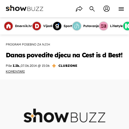
Dnevnik.hr
Vijesti
Sport
Putovanja
Lifestyle
PROGRAM POSEBNO ZA NJIH
Danas povedite djecu na Cest is d Best!
Piše
I.Ib.
,
07.06.2014 @ 15:06
CLUBZONE
KOMENTARI
OMOGUĆI OBAVIJESTI