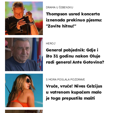
DRAMA U ŠIBENIKU
Thompson usred koncerta
iznenada prekinuo pjesmu:
"Zovite hitnu!"
HEROJ
General pobjednik: Gdje i
što 31 godinu nakon Oluje
radi general Ante Gotovina?
S MORA POSLALA POZDRAVE
Vruće, vruće! Nives Celzijus
u vatrenom kupaćem malo
je toga prepustila mašti