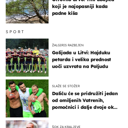
koji je najopasniji kada
padne kiša
SPORT
ŽALGIRIS RAZBIJEN
Golijada u Litvi: Hajduku
petarda i velika prednost
uoči uzvrata na Poljudu
SLAŽE SE STOŽER
Daliću će se pridružiti jedan
od omiljenih Vatrenih,
pomoćnici i dalje dvoje oko
ponude
ŠOK ZA KRALJEVE