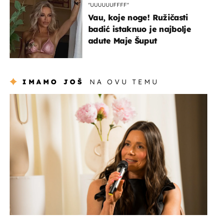
"UUUUUUFFFF"
Vau, koje noge! Ružičasti
badić istaknuo je najbolje
adute Maje Šuput
IMAMO JOŠ
NA OVU TEMU
moda & ljepota