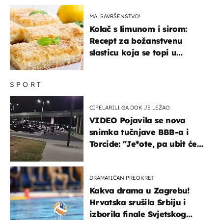
MA, SAVRŠENSTVO!
Kolač s limunom i sirom:
Recept za božanstvenu
slasticu koja se topi u
ustima
SPORT
CIPELARILI GA DOK JE LEŽAO
VIDEO Pojavila se nova
snimka tučnjave BBB-a i
Torcide: "Je*ote, pa ubit će
ga!"
DRAMATIČAN PREOKRET
Kakva drama u Zagrebu!
Hrvatska srušila Srbiju i
izborila finale Svjetskog