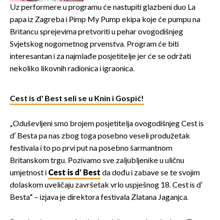
izazivaju nevjericu
Uz performere u programu će nastupiti glazbeni duo La
papa iz Zagreba i Pimp My Pump ekipa koje će pumpu na
Britancu sprejevima pretvoriti u pehar ovogodišnjeg
Svjetskog nogometnog prvenstva. Program će biti
interesantan i za najmlađe posjetitelje jer će se održati
nekoliko likovnih radionica i igraonica.
Cest is d' Best seli se u Knin i Gospić!
„Oduševljeni smo brojem posjetitelja ovogodišnjeg Cest is
d′ Besta pa nas zbog toga posebno veseli produžetak
festivala i to po prvi put na posebno šarmantnom
Britanskom trgu. Pozivamo sve zaljubljenike u uličnu
umjetnost i
Cest is d′ Best
da dođu i zabave se te svojim
dolaskom uveličaju završetak vrlo uspješnog 18. Cest is d′
Besta“ – izjava je direktora festivala Zlatana Jaganjca.