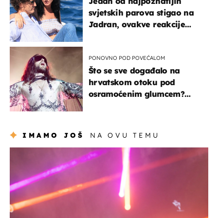
Jedan od najpoznatijih
svjetskih parova stigao na
Jadran, ovakve reakcije
vjerojatno nisu očekivali
PONOVNO POD POVEĆALOM
Što se sve događalo na
hrvatskom otoku pod
osramoćenim glumcem?
Bizarni prizori i danas
izazivaju nevjericu
IMAMO JOŠ
NA OVU TEMU
kultura & zabava