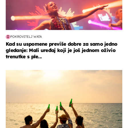
POKROVITELJ WATA
Kad su uspomene previše dobre za samo jedno
gledanje: Mali uređaj koji je još jednom oživio
trenutke s ple...
zanimljivosti