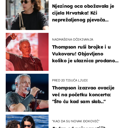
Njezinog oca obožavala je
cijela Hrvatska! Kći
neprežaljenog pjevača
projurila špicom na dva
kotača
NADMAŠENA OČEKIVANJA
Thompson ruši brojke i u
Vukovaru! Objavljeno
koliko je ulaznica prodano
u kratkom vremenu
PRED 20 TISUĆA LJUDI
Thompson izazvao ovacije
već na početku koncerta:
"Što ću kad sam slab..."
"KAO DA SU NOVAK ĐOKOVIĆ"