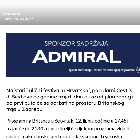
showbuzz
Foto: DNEVNIK.hr
Najstariji ulični festival u Hrvatskoj, popularni Cest is
d′ Best ove će godine trajati dan duže od planiranog i
po prvi puta će se održati na prostoru Britanskog
trga u Zagrebu.
Program na Britancu u četvrtak, 12. lipnja počinje u 17.45 i
trajat će do 21.30, a posjetitelji će tijekom programa vidjeti
nastup makedonske performerske skupine Teatrosk i