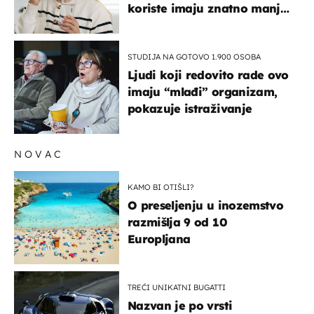
koriste imaju znatno manji
rizik od ovoga
STUDIJA NA GOTOVO 1.900 OSOBA
Ljudi koji redovito rade ovo
imaju “mlađi” organizam,
pokazuje istraživanje
NOVAC
KAMO BI OTIŠLI?
O preseljenju u inozemstvo
razmišlja 9 od 10
Europljana
TREĆI UNIKATNI BUGATTI
Nazvan je po vrsti