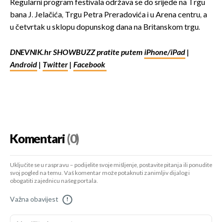
Regularni program festivala održava se do srijede na Trgu
bana J. Jelačića, Trgu Petra Preradovića i u Arena centru, a
u četvrtak u sklopu dopunskog dana na Britanskom trgu.
DNEVNIK.hr SHOWBUZZ pratite putem
iPhone/iPad
|
Android
|
Twitter
|
Facebook
Komentari
(0)
Uključite se u raspravu – podijelite svoje mišljenje, postavite pitanja ili ponudite
svoj pogled na temu. Vaš komentar može potaknuti zanimljiv dijalog i
obogatiti zajednicu našeg portala.
Važna obavijest
!