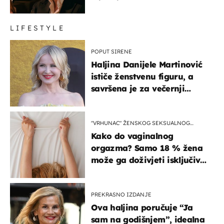
LIFESTYLE
POPUT SIRENE
Haljina Danijele Martinović
ističe ženstvenu figuru, a
savršena je za večernji
izlazak na moru
"VRHUNAC" ŽENSKOG SEKSUALNOG
ISKUSTVA
Kako do vaginalnog
orgazma? Samo 18 % žena
može ga doživjeti isključivo
na ovaj način
PREKRASNO IZDANJE
Ova haljina poručuje “Ja
sam na godišnjem”, idealna