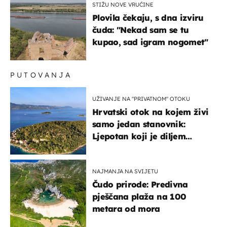
STIŽU NOVE VRUĆINE
Plovila čekaju, s dna izviru
čuda: "Nekad sam se tu
kupao, sad igram nogomet"
PUTOVANJA
UŽIVANJE NA "PRIVATNOM" OTOKU
Hrvatski otok na kojem živi
samo jedan stanovnik:
Ljepotan koji je diljem
svijeta poznat po svojem
"bijelom zlatu"
NAJMANJA NA SVIJETU
Čudo prirode: Predivna
pješčana plaža na 100
metara od mora