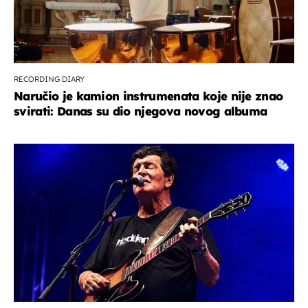
RECORDING DIARY
Naručio je kamion instrumenata koje nije znao
svirati: Danas su dio njegova novog albuma