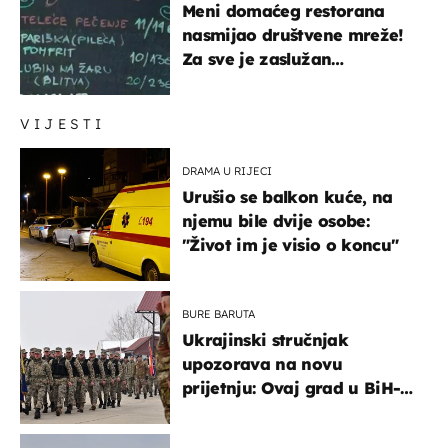
Meni domaćeg restorana
nasmijao društvene mreže!
Za sve je zaslužan
urnebesan naziv jela
VIJESTI
DRAMA U RIJECI
Urušio se balkon kuće, na
njemu bile dvije osobe:
"Život im je visio o koncu"
BURE BARUTA
Ukrajinski stručnjak
upozorava na novu
prijetnju: Ovaj grad u BiH-u
bi mogao biti žarište