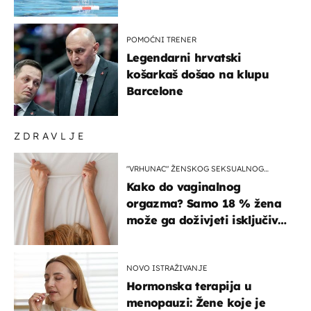
prvenstva
POMOĆNI TRENER
Legendarni hrvatski
košarkaš došao na klupu
Barcelone
ZDRAVLJE
"VRHUNAC" ŽENSKOG SEKSUALNOG
ISKUSTVA
Kako do vaginalnog
orgazma? Samo 18 % žena
može ga doživjeti isključivo
na ovaj način
NOVO ISTRAŽIVANJE
Hormonska terapija u
menopauzi: Žene koje je