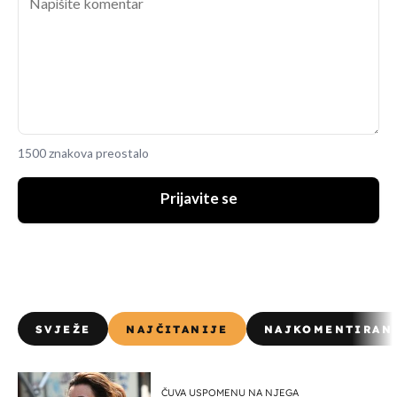
1500 znakova preostalo
Prijavite se
SVJEŽE
NAJČITANIJE
NAJKOMENTIRAN
ČUVA USPOMENU NA NJEGA