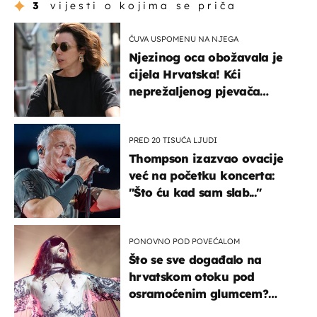
3
vijesti o kojima se priča
ČUVA USPOMENU NA NJEGA
Njezinog oca obožavala je
cijela Hrvatska! Kći
neprežaljenog pjevača
projurila špicom na dva
kotača
PRED 20 TISUĆA LJUDI
Thompson izazvao ovacije
već na početku koncerta:
"Što ću kad sam slab..."
PONOVNO POD POVEĆALOM
Što se sve događalo na
hrvatskom otoku pod
osramoćenim glumcem?
Bizarni prizori i danas