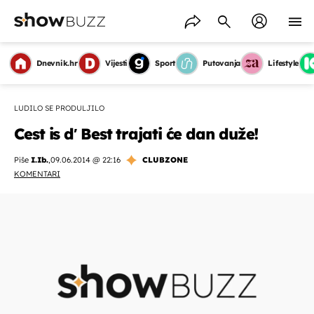
Dnevnik.hr
Vijesti
Sport
Putovanja
Lifestyle
LUDILO SE PRODULJILO
Cest is d′ Best trajati će dan duže!
Piše
I.Ib.
,
09.06.2014 @ 22:16
CLUBZONE
KOMENTARI
OMOGUĆI OBAVIJESTI