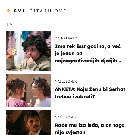
SVI
ČITAJU OVO
TV
DALEKI GRAD
Ima tek šest godina, a već
je jedan od
najnagrađivanijih dječjih
glumaca
NASLJEDNIK
ANKETA: Koju ženu bi Serhat
trebao izabrati?
NASLJEDNIK
Rade mu iza leđa, a on toga
nije svjestan