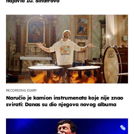
najavio 10. Sinatrovo
RECORDING DIARY
Naručio je kamion instrumenata koje nije znao
svirati: Danas su dio njegova novog albuma