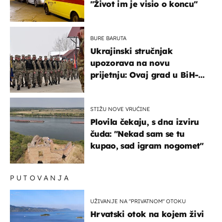
"Život im je visio o koncu"
BURE BARUTA
Ukrajinski stručnjak
upozorava na novu
prijetnju: Ovaj grad u BiH-u
bi mogao biti žarište
STIŽU NOVE VRUĆINE
Plovila čekaju, s dna izviru
čuda: "Nekad sam se tu
kupao, sad igram nogomet"
PUTOVANJA
UŽIVANJE NA "PRIVATNOM" OTOKU
Hrvatski otok na kojem živi