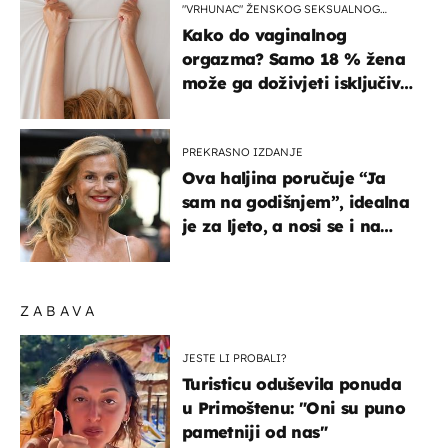
"VRHUNAC" ŽENSKOG SEKSUALNOG
ISKUSTVA
Kako do vaginalnog
orgazma? Samo 18 % žena
može ga doživjeti isključivo
na ovaj način
PREKRASNO IZDANJE
Ova haljina poručuje “Ja
sam na godišnjem”, idealna
je za ljeto, a nosi se i na
zagrebačkoj špici
ZABAVA
JESTE LI PROBALI?
Turisticu oduševila ponuda
u Primoštenu: "Oni su puno
pametniji od nas"