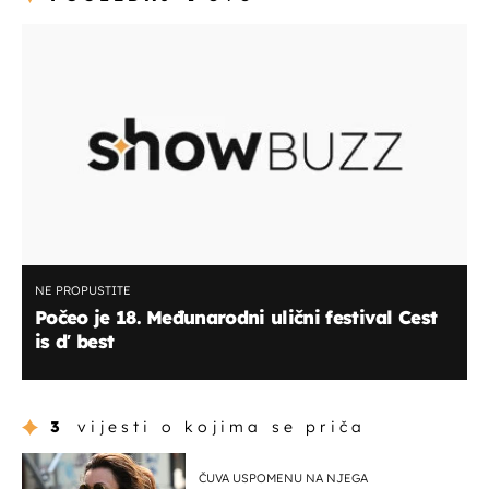
NE PROPUSTITE
Počeo je 18. Međunarodni ulični festival Cest
is d′ best
3
vijesti o kojima se priča
ČUVA USPOMENU NA NJEGA