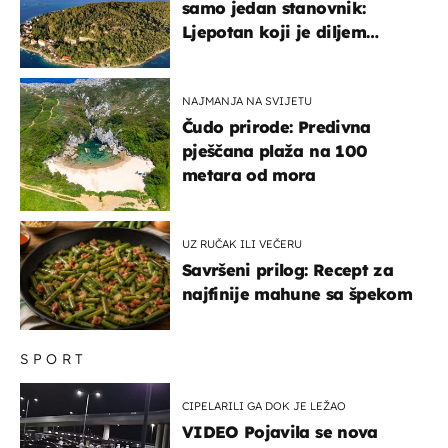
samo jedan stanovnik:
Ljepotan koji je diljem
svijeta poznat po svojem
"bijelom zlatu"
NAJMANJA NA SVIJETU
Čudo prirode: Predivna
pješčana plaža na 100
metara od mora
UZ RUČAK ILI VEČERU
Savršeni prilog: Recept za
najfinije mahune sa špekom
SPORT
CIPELARILI GA DOK JE LEŽAO
VIDEO Pojavila se nova