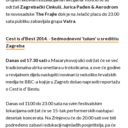
brojnim likovnim instalacijama i akcijama. Koncerte su
održali
Zagrebački Cinkuši, Jurica Pađen & Aerodrom
te novosadske
The Frajle
dok je na Jelačić placu do 23.00
sata publiku zabavljala grupa
Vatra
.
Cest is d'Best 2014. - Sedmodnevni 'tulum' u središtu
Zagreba
Danas od 17.30 sati
u Masarykovoj ulici održat će se već
tradicionalna utrka smetlara u trokolicama, a ove će godine
u revijalnom dijelu nastupiti i novinari iz nekoliko hrvatskih
medija te BBC-a koji je u Zagreb došao napraviti reportažu
o Cest is d′ Bestu.
Danas od 11.00 do 23.00 sata na svim festivalskim
lokacijama održat će se 15-tak performerskih nastupa i
desetak koncerata. Na Zrinjevcu će do 20.00 sati sve biti
podređeno zabavi i edukaciji najmlađih posjetitelja, pa će