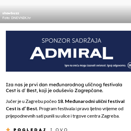
showbuzz
Foto: DNEVNIK.hr
Iza nas je prvi dan međunarodnog uličnog festivala
Cest is d′ Best, koji je oduševio Zagrepčane.
Jučer je u Zagrebu počeo
18. Međunarodni ulični festival
Cest is d′ Best
.
Program festivala i pravo ljetno vrijeme od
prijepodnevnih sati punili su ulice i trgove centra Zagreba.
POGLEDAJ
I OVO