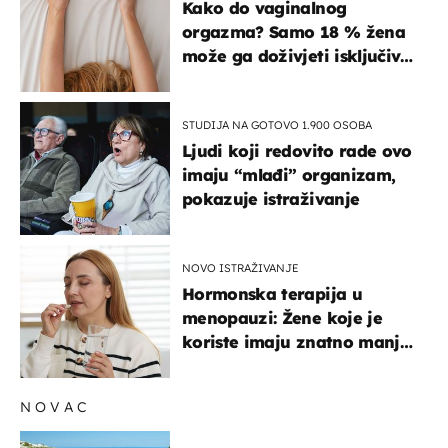
Kako do vaginalnog
orgazma? Samo 18 % žena
može ga doživjeti isključivo
na ovaj način
STUDIJA NA GOTOVO 1.900 OSOBA
Ljudi koji redovito rade ovo
imaju “mlađi” organizam,
pokazuje istraživanje
NOVO ISTRAŽIVANJE
Hormonska terapija u
menopauzi: Žene koje je
koriste imaju znatno manji
rizik od ovoga
NOVAC