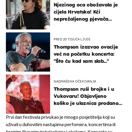
Njezinog oca obožavala je
cijela Hrvatska! Kći
neprežaljenog pjevača
projurila špicom na dva
kotača
PRED 20 TISUĆA LJUDI
Thompson izazvao ovacije
već na početku koncerta:
"Što ću kad sam slab..."
NADMAŠENA OČEKIVANJA
Thompson ruši brojke i u
Vukovaru! Objavljeno
koliko je ulaznica prodano
u kratkom vremenu
Prvi dan festivala privukao je mnogo posjetitelja koji su
uživali u duhovitim nastupima perfomera, koncertima ili