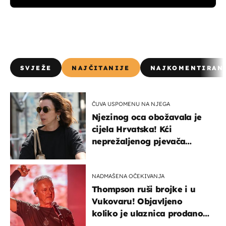
SVJEŽE
NAJČITANIJE
NAJKOMENTIRAN
ČUVA USPOMENU NA NJEGA
Njezinog oca obožavala je
cijela Hrvatska! Kći
neprežaljenog pjevača
projurila špicom na dva
kotača
NADMAŠENA OČEKIVANJA
Thompson ruši brojke i u
Vukovaru! Objavljeno
koliko je ulaznica prodano
u kratkom vremenu