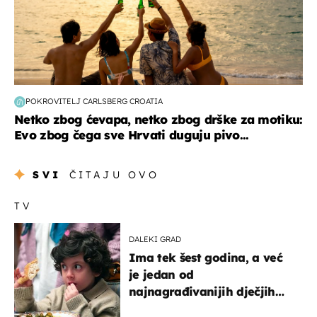
POKROVITELJ CARLSBERG CROATIA
Netko zbog ćevapa, netko zbog drške za motiku:
Evo zbog čega sve Hrvati duguju pivo...
SVI
ČITAJU OVO
TV
DALEKI GRAD
Ima tek šest godina, a već
je jedan od
najnagrađivanijih dječjih
glumaca