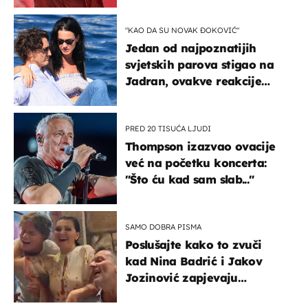
"KAO DA SU NOVAK ĐOKOVIĆ"
Jedan od najpoznatijih
svjetskih parova stigao na
Jadran, ovakve reakcije
vjerojatno nisu očekivali
PRED 20 TISUĆA LJUDI
Thompson izazvao ovacije
već na početku koncerta:
"Što ću kad sam slab..."
SAMO DOBRA PISMA
Poslušajte kako to zvuči
kad Nina Badrić i Jakov
Jozinović zapjevaju
Oliverov hit!