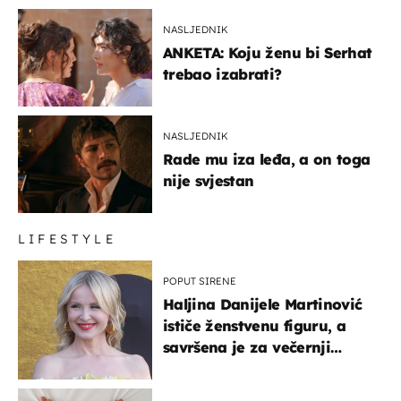
NASLJEDNIK
ANKETA: Koju ženu bi Serhat
trebao izabrati?
NASLJEDNIK
Rade mu iza leđa, a on toga
nije svjestan
LIFESTYLE
POPUT SIRENE
Haljina Danijele Martinović
ističe ženstvenu figuru, a
savršena je za večernji
izlazak na moru