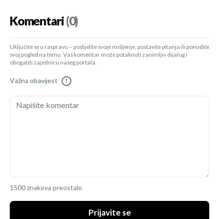
Komentari
(0)
Uključite se u raspravu – podijelite svoje mišljenje, postavite pitanja ili ponudite
svoj pogled na temu. Vaš komentar može potaknuti zanimljiv dijalog i
obogatiti zajednicu našeg portala.
Važna obavijest
!
1500 znakova preostalo
Prijavite se