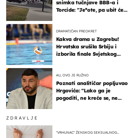
snimka tučnjave BBB-a i
Torcide: "Je*ote, pa ubit će
ga!"
DRAMATIČAN PREOKRET
Kakva drama u Zagrebu!
Hrvatska srušila Srbiju i
izborila finale Svjetskog
prvenstva
AU, OVO JE RUŽNO
Poznati analitičar popljuvao
Hrgovića: "Lako ga je
pogoditi, ne kreće se, ne
koristi noge..."
ZDRAVLJE
"VRHUNAC" ŽENSKOG SEKSUALNOG
ISKUSTVA