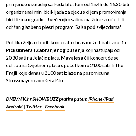
primjerice u suradnji sa Pedalafestom od 15.45 do 16.30 biti
organizirana i mini biciklijada za djecu s ciljem promoviranja
biciklizma u gradu. U večernjim satima na Zrinjevcu će biti
održan glazbeno plesni program 'Salsa pod zvijezdama'.
Publika željna dobrih koncerata danas može birati između
Picksibnera i Zabranjenog pušenja
koji nastupaju od
20.30 sati na Jelačić placu,
Mayalesa
čiji koncert će se
održati na Cvjetnom placu s početkom u 21.00 sati ili
The
Frajli
koje danas u 21.00 sat izlaze na pozornicu na
Strossmayerovom šetalištu.
DNEVNIK.hr SHOWBUZZ pratite putem
iPhone/iPad
|
Android
|
Twitter
|
Facebook