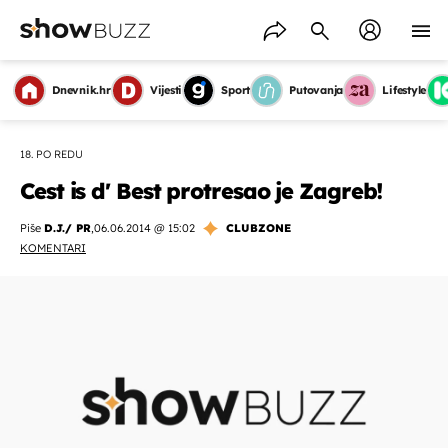
Dnevnik.hr
Vijesti
Sport
Putovanja
Lifestyle
18. PO REDU
Cest is d' Best protresao je Zagreb!
Piše
D.J./ PR
,
06.06.2014 @ 15:02
CLUBZONE
KOMENTARI
OMOGUĆI OBAVIJESTI