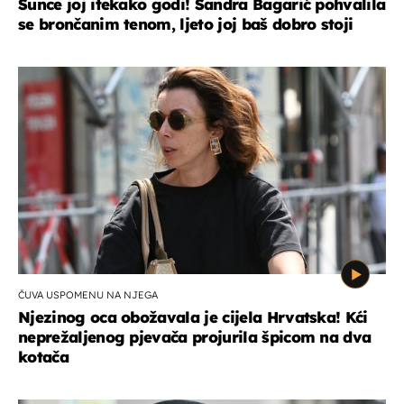
Sunce joj itekako godi! Sandra Bagarić pohvalila
se brončanim tenom, ljeto joj baš dobro stoji
ČUVA USPOMENU NA NJEGA
Njezinog oca obožavala je cijela Hrvatska! Kći
neprežaljenog pjevača projurila špicom na dva
kotača