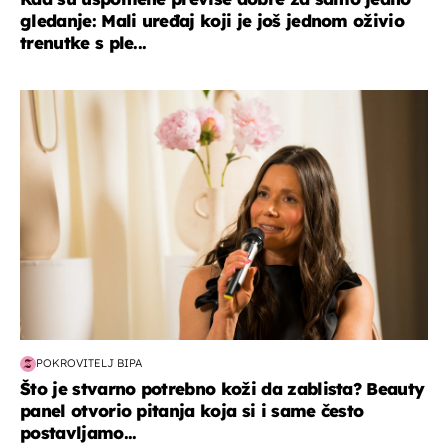
gledanje: Mali uređaj koji je još jednom oživio
trenutke s ple...
moda & ljepota
POKROVITELJ BIPA
Što je stvarno potrebno koži da zablista? Beauty
panel otvorio pitanja koja si i same često
postavljamo...