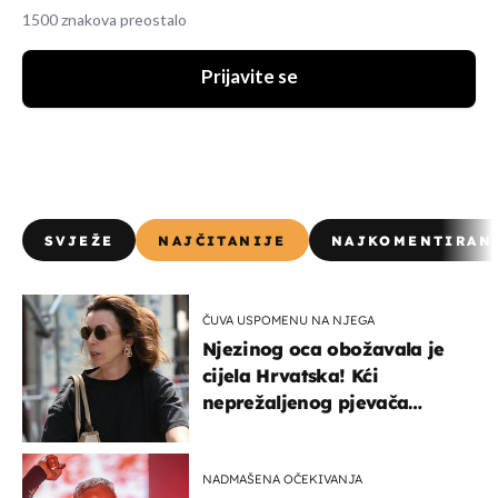
1500 znakova preostalo
Prijavite se
SVJEŽE
NAJČITANIJE
NAJKOMENTIRAN
ČUVA USPOMENU NA NJEGA
Njezinog oca obožavala je
cijela Hrvatska! Kći
neprežaljenog pjevača
projurila špicom na dva
kotača
NADMAŠENA OČEKIVANJA