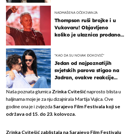
kotača
NADMAŠENA OČEKIVANJA
Thompson ruši brojke i u
Vukovaru! Objavljeno
koliko je ulaznica prodano
u kratkom vremenu
"KAO DA SU NOVAK ĐOKOVIĆ"
Jedan od najpoznatijih
svjetskih parova stigao na
Jadran, ovakve reakcije
vjerojatno nisu očekivali
Naša poznata glumica
Zrinka Cvitešić
naprosto blista u
haljinama moje je za nju dizajnirala Martija Vujica. Ove
godine ona je i zvijezda
Sarajevo Film Festivala koji se
održava od 15. do 23. kolovoza.
Zrinka Cvitešić zablistala na Sarajevo Film Festivalu