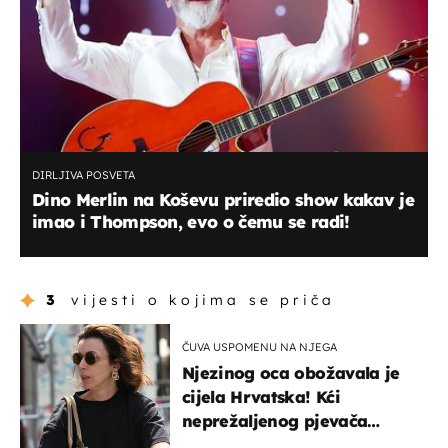
DIRLJIVA POSVETA
Dino Merlin na Koševu priredio show kakav je
imao i Thompson, evo o čemu se radi!
3
vijesti o kojima se priča
ČUVA USPOMENU NA NJEGA
Njezinog oca obožavala je
cijela Hrvatska! Kći
neprežaljenog pjevača
projurila špicom na dva