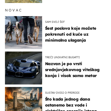
NOVAC
SAM SVOJ ŠEF
Šest poslova koje možete
pokrenuti od kuće uz
minimalna ulaganja
TREĆI UNIKATNI BUGATTI
Nazvan je po vrsti
srednjovjekovnog viteškog
konja i visok samo metar
SUSTAV OVISI O PRIRODI
Što kada jednog dana
ostanemo bez vode i
električne energije istoga