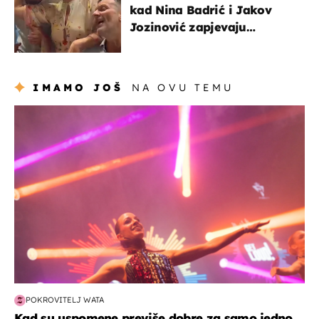
kad Nina Badrić i Jakov
Jozinović zapjevaju
Oliverov hit!
IMAMO JOŠ
NA OVU TEMU
kultura & zabava
POKROVITELJ WATA
Kad su uspomene previše dobre za samo jedno