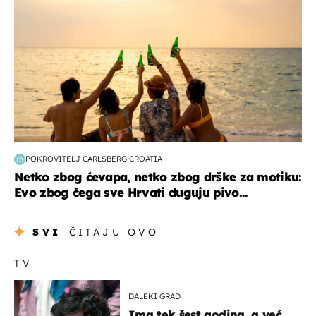
POKROVITELJ CARLSBERG CROATIA
Netko zbog ćevapa, netko zbog drške za motiku:
Evo zbog čega sve Hrvati duguju pivo...
SVI
ČITAJU OVO
TV
DALEKI GRAD
Ima tek šest godina, a već