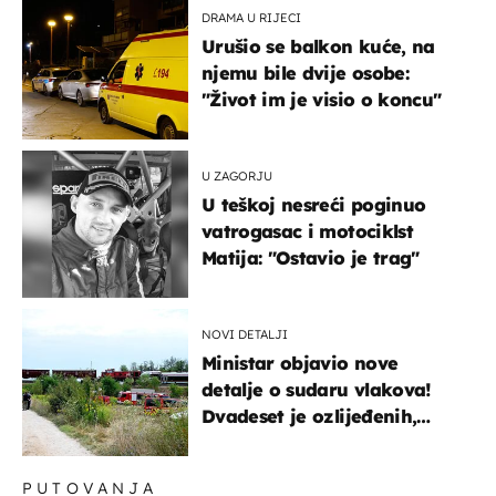
DRAMA U RIJECI
Urušio se balkon kuće, na
njemu bile dvije osobe:
"Život im je visio o koncu"
U ZAGORJU
U teškoj nesreći poginuo
vatrogasac i motociklst
Matija: "Ostavio je trag"
NOVI DETALJI
Ministar objavio nove
detalje o sudaru vlakova!
Dvadeset je ozlijeđenih,
mlađa žena na intenzivnoj
PUTOVANJA