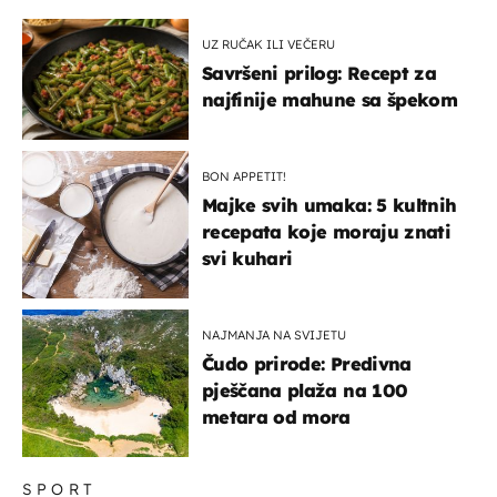
UZ RUČAK ILI VEČERU
Savršeni prilog: Recept za
najfinije mahune sa špekom
BON APPETIT!
Majke svih umaka: 5 kultnih
recepata koje moraju znati
svi kuhari
NAJMANJA NA SVIJETU
Čudo prirode: Predivna
pješčana plaža na 100
metara od mora
SPORT