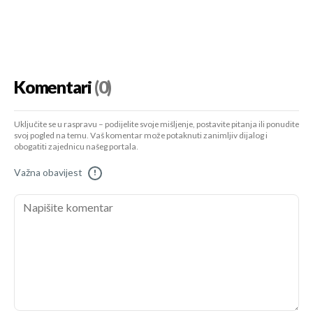
Komentari
(0)
Uključite se u raspravu – podijelite svoje mišljenje, postavite pitanja ili ponudite
svoj pogled na temu. Vaš komentar može potaknuti zanimljiv dijalog i
obogatiti zajednicu našeg portala.
Važna obavijest
!