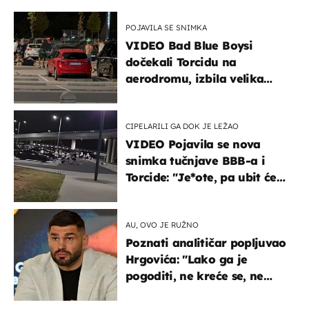
POJAVILA SE SNIMKA
VIDEO Bad Blue Boysi
dočekali Torcidu na
aerodromu, izbila velika
masovna tučnjava
CIPELARILI GA DOK JE LEŽAO
VIDEO Pojavila se nova
snimka tučnjave BBB-a i
Torcide: "Je*ote, pa ubit će
ga!"
AU, OVO JE RUŽNO
Poznati analitičar popljuvao
Hrgovića: "Lako ga je
pogoditi, ne kreće se, ne
koristi noge..."