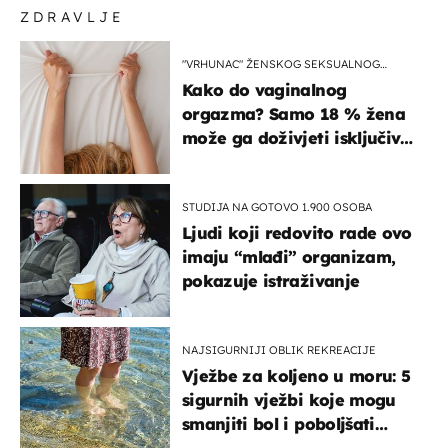
ZDRAVLJE
"VRHUNAC" ŽENSKOG SEKSUALNOG
ISKUSTVA
Kako do vaginalnog
orgazma? Samo 18 % žena
može ga doživjeti isključivo
na ovaj način
STUDIJA NA GOTOVO 1.900 OSOBA
Ljudi koji redovito rade ovo
imaju “mlađi” organizam,
pokazuje istraživanje
NAJSIGURNIJI OBLIK REKREACIJE
Vježbe za koljeno u moru: 5
sigurnih vježbi koje mogu
smanjiti bol i poboljšati
pokretljivost