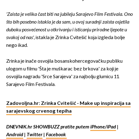
'Zaista je velika čast biti na jubileju Sarajevo Film Festivala. Ono
što bih posebno istakla je da sam, u ovoj suradnji zaista osjetila
duboku posvećenost u otkrivanju i isticanju prirodne ljepote u
svakoj od nas',
istakla je Zrinka Cvitešić koja izgleda bolje
nego ikad.
Zrinka je inače osvojila bosanskohercegovačku publiku
ulogom u filmu 'Šta je muškarac bez brkova' za koji je
osvojila nagradu 'Srce Sarajeva' za najbolju glumicu 11.
Sarajevo Film Festivala.
Zadovoljna.hr: Zrinka Cvitešić - Make up inspiracija sa
sarajevskog crvenog tepiha
DNEVNIK.hr SHOWBUZZ pratite putem
iPhone/iPad
|
Android
|
Twitter
|
Facebook