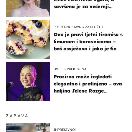
savršena je za večernji
izlazak na moru
PREJEDNOSTAVNO ZA SLOŽITI
Ovo je pravi ljetni tiramisu s
limunom i borovnicama –
baš osvježava i jako je fin
UVIJEK PREKRASNA
Prozirno može izgledati
elegantno i profinjeno – ova
haljina Jelene Rozge
najbolji je dokaz
ZABAVA
IMPRESIVNO!