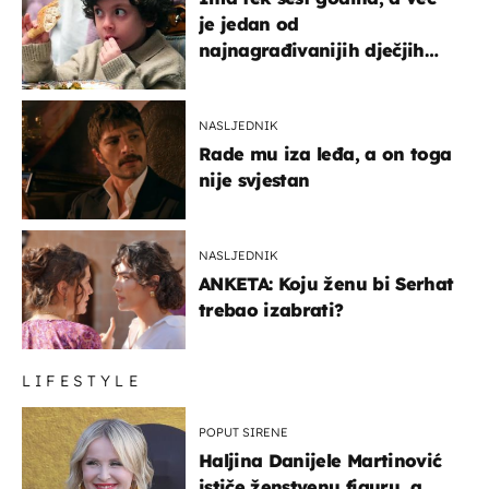
je jedan od
najnagrađivanijih dječjih
glumaca
NASLJEDNIK
Rade mu iza leđa, a on toga
nije svjestan
NASLJEDNIK
ANKETA: Koju ženu bi Serhat
trebao izabrati?
LIFESTYLE
POPUT SIRENE
Haljina Danijele Martinović
ističe ženstvenu figuru, a