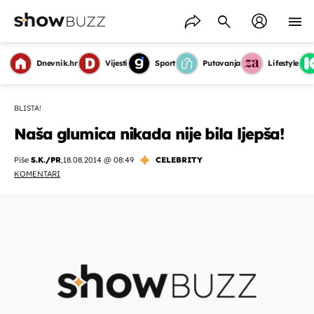
Dnevnik.hr
Vijesti
Sport
Putovanja
Lifestyle
BLISTA!
Naša glumica nikada nije bila ljepša!
Piše
S.K./PR
,
18.08.2014 @ 08:49
CELEBRITY
KOMENTARI
OMOGUĆI OBAVIJESTI