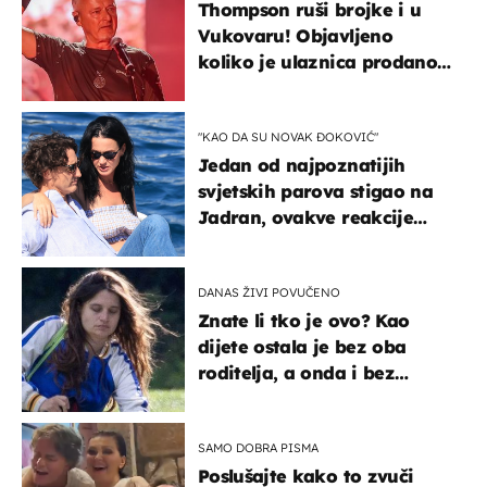
Thompson ruši brojke i u
Vukovaru! Objavljeno
koliko je ulaznica prodano
u kratkom vremenu
"KAO DA SU NOVAK ĐOKOVIĆ"
Jedan od najpoznatijih
svjetskih parova stigao na
Jadran, ovakve reakcije
vjerojatno nisu očekivali
DANAS ŽIVI POVUČENO
Znate li tko je ovo? Kao
dijete ostala je bez oba
roditelja, a onda i bez
milijuna koje je trebala
naslijediti
SAMO DOBRA PISMA
Poslušajte kako to zvuči