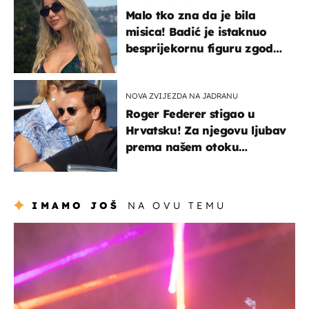
Malo tko zna da je bila
misica! Badić je istaknuo
besprijekornu figuru zgodne
voditeljice
NOVA ZVIJEZDA NA JADRANU
Roger Federer stigao u
Hrvatsku! Za njegovu ljubav
prema našem otoku
zaslužan je jedan poznati
Hrvat
IMAMO JOŠ
NA OVU TEMU
kultura & zabava