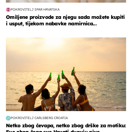
POKROVITELJ SPAR HRVATSKA
Omiljene proizvode za njegu sada možete kupiti
i usput, tijekom nabavke namirnica...
zanimljivosti
POKROVITELJ CARLSBERG CROATIA
Netko zbog ćevapa, netko zbog drške za motiku:
Evo zbog čega sve Hrvati duguju pivo...