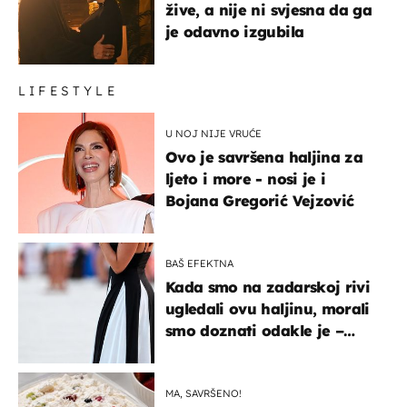
žive, a nije ni svjesna da ga
je odavno izgubila
LIFESTYLE
U NOJ NIJE VRUĆE
Ovo je savršena haljina za
ljeto i more - nosi je i
Bojana Gregorić Vejzović
BAŠ EFEKTNA
Kada smo na zadarskoj rivi
ugledali ovu haljinu, morali
smo doznati odakle je –
košta samo 18 eura
MA, SAVRŠENO!