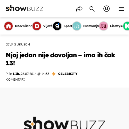
Dnevnik.hr
Vijesti
Sport
Putovanja
Lifestyle
DIVA S UKUSOM
Njoj jedan nije dovoljan – ima ih čak
13!
Piše
I.Ib.
,
26.07.2014 @ 14:33
CELEBRITY
KOMENTARI
OMOGUĆI OBAVIJESTI