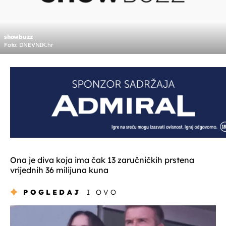
showbuzz
Foto: DNEVNIK.hr
Ona je diva koja ima čak 13 zaručničkih prstena
vrijednih 36 milijuna kuna
POGLEDAJ
I OVO