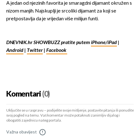
A jedan od njezinih favorita je smaragdni dijamant okružen s
nizom manjih. Najskuplji je srcoliki dijamant za koji se
pretpostavlja da je vrijedan više milijun funti.
DNEVNIK.hr SHOWBUZZ pratite putem
iPhone/iPad
|
Android
|
Twitter
|
Facebook
Komentari
(0)
Uključite se u raspravu – podijelite svoje mišljenje, postavite pitanja ili ponudite
svoj pogled na temu. Vaš komentar može potaknuti zanimljiv dijalog i
obogatiti zajednicu našeg portala.
Važna obavijest
!