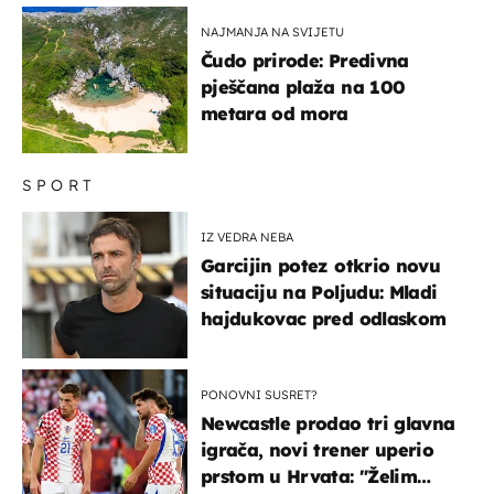
NAJMANJA NA SVIJETU
Čudo prirode: Predivna
pješčana plaža na 100
metara od mora
SPORT
IZ VEDRA NEBA
Garcijin potez otkrio novu
situaciju na Poljudu: Mladi
hajdukovac pred odlaskom
PONOVNI SUSRET?
Newcastle prodao tri glavna
igrača, novi trener uperio
prstom u Hrvata: "Želim