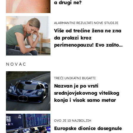
a drugi ne?
ALARMANTNI REZULTATI NOVE STUDIJE
Više od trećine žena ne zna
da prolazi kroz
perimenopauzu! Evo zašto
su simptomi toliko
zbunjujući
NOVAC
TREĆI UNIKATNI BUGATTI
Nazvan je po vrsti
srednjovjekovnog viteškog
konja i visok samo metar
OVO JE 10 NAJBOLJIH
Europske dionice dosegnule