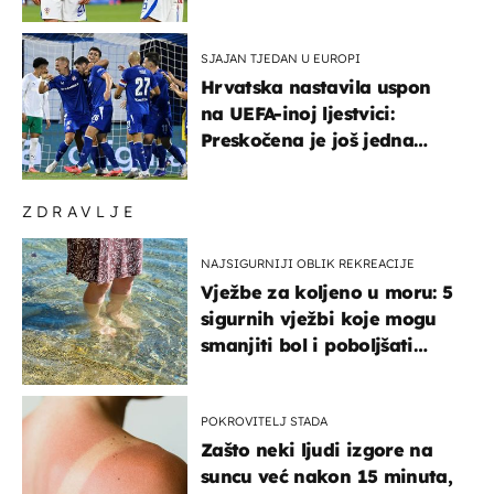
njega!"
SJAJAN TJEDAN U EUROPI
Hrvatska nastavila uspon
na UEFA-inoj ljestvici:
Preskočena je još jedna
država
ZDRAVLJE
NAJSIGURNIJI OBLIK REKREACIJE
Vježbe za koljeno u moru: 5
sigurnih vježbi koje mogu
smanjiti bol i poboljšati
pokretljivost
POKROVITELJ STADA
Zašto neki ljudi izgore na
suncu već nakon 15 minuta,