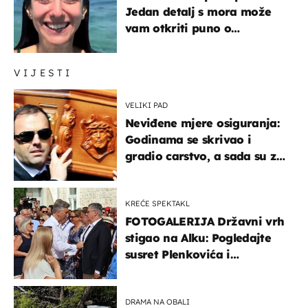
Jedan detalj s mora može
vam otkriti puno o
prijateljima
VIJESTI
VELIKI PAD
Neviđene mjere osiguranja:
Godinama se skrivao i
gradio carstvo, a sada su za
njegovo izručenje naručili
posebno vozilo
KREĆE SPEKTAKL
FOTOGALERIJA Državni vrh
stigao na Alku: Pogledajte
susret Plenkovića i
Milanovića
DRAMA NA OBALI