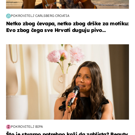
POKROVITELJ CARLSBERG CROATIA
Netko zbog ćevapa, netko zbog drške za motiku:
Evo zbog čega sve Hrvati duguju pivo...
moda & ljepota
POKROVITELJ BIPA
Što je stvarno potrebno koži da zablista? Beauty