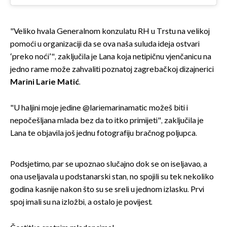
"Veliko hvala Generalnom konzulatu RH u Trstu na velikoj
pomoći u organizaciji da se ova naša suluda ideja ostvari
‘preko noći’", zaključila je Lana koja netipičnu vjenčanicu na
jedno rame može zahvaliti poznatoj zagrebačkoj dizajnerici
Marini Larie Matić
.
"U haljini moje jedine @lariemarinamatic možeš biti i
nepočešljana mlada bez da to itko primijeti", zaključila je
Lana te objavila još jednu fotografiju bračnog poljupca.
Podsjetimo, par se upoznao slučajno dok se on iseljavao, a
ona useljavala u podstanarski stan, no spojili su tek nekoliko
godina kasnije nakon što su se sreli u jednom izlasku. Prvi
spoj imali su na izložbi, a ostalo je povijest.