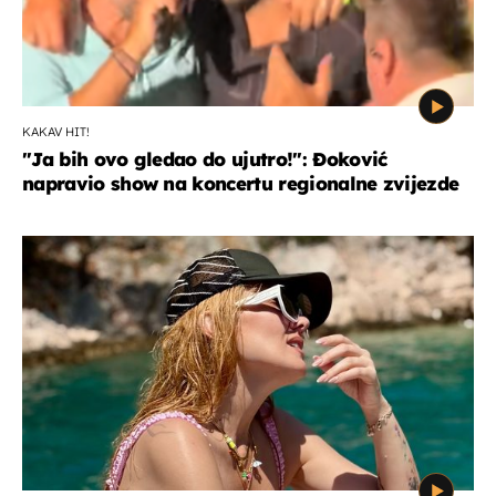
KAKAV HIT!
"Ja bih ovo gledao do ujutro!": Đoković
napravio show na koncertu regionalne zvijezde