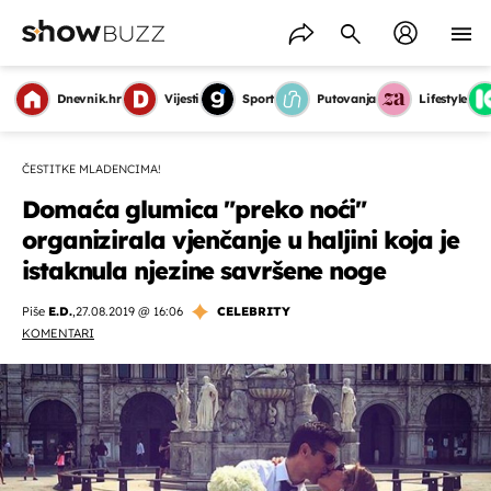
Dnevnik.hr
Vijesti
Sport
Putovanja
Lifestyle
ČESTITKE MLADENCIMA!
Domaća glumica "preko noći"
organizirala vjenčanje u haljini koja je
istaknula njezine savršene noge
Piše
E.D.
,
27.08.2019 @ 16:06
CELEBRITY
KOMENTARI
OMOGUĆI OBAVIJESTI