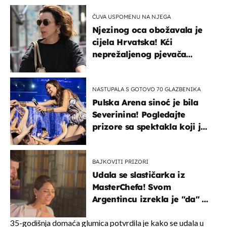
ČUVA USPOMENU NA NJEGA
Njezinog oca obožavala je
cijela Hrvatska! Kći
neprežaljenog pjevača
projurila špicom na dva
kotača
NASTUPALA S GOTOVO 70 GLAZBENIKA
Pulska Arena sinoć je bila
Severinina! Pogledajte
prizore sa spektakla koji je
rasprodan mjesec dana
ranije
BAJKOVITI PRIZORI
Udala se slastičarka iz
MasterChefa! Svom
Argentincu izrekla je "da" u
rodnoj Hercegovini
35-godišnja domaća glumica potvrdila je kako se udala u