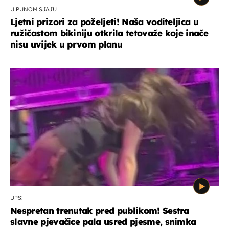
U PUNOM SJAJU
Ljetni prizori za poželjeti! Naša voditeljica u
ružičastom bikiniju otkrila tetovaže koje inače
nisu uvijek u prvom planu
UPS!
Nespretan trenutak pred publikom! Sestra
slavne pjevačice pala usred pjesme, snimka