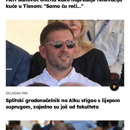
kuće u Tisnom: "Samo ću reći..."
SKLADAN PAR
Splitski gradonačelnik na Alku stigao s lijepom
suprugom, zajedno su još od fakulteta