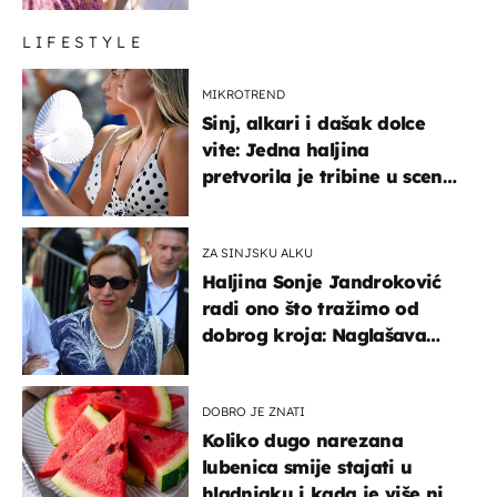
LIFESTYLE
MIKROTREND
Sinj, alkari i dašak dolce
vite: Jedna haljina
pretvorila je tribine u scenu
iz talijanskog filma
ZA SINJSKU ALKU
Haljina Sonje Jandroković
radi ono što tražimo od
dobrog kroja: Naglašava
struk, a sada je i na
sniženju
DOBRO JE ZNATI
Koliko dugo narezana
lubenica smije stajati u
hladnjaku i kada je više nije