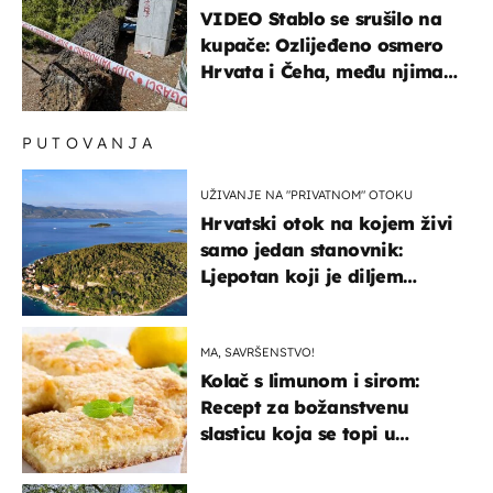
VIDEO Stablo se srušilo na
kupače: Ozlijeđeno osmero
Hrvata i Čeha, među njima
ima i djece
PUTOVANJA
UŽIVANJE NA "PRIVATNOM" OTOKU
Hrvatski otok na kojem živi
samo jedan stanovnik:
Ljepotan koji je diljem
svijeta poznat po svojem
"bijelom zlatu"
MA, SAVRŠENSTVO!
Kolač s limunom i sirom:
Recept za božanstvenu
slasticu koja se topi u
ustima