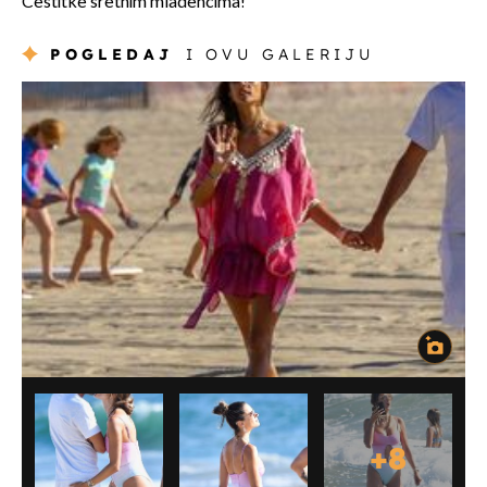
Čestitke sretnim mladencima!
POGLEDAJ
I OVU GALERIJU
+
8