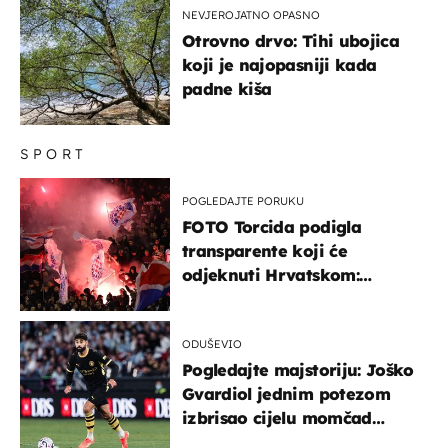
NEVJEROJATNO OPASNO
Otrovno drvo: Tihi ubojica
koji je najopasniji kada
padne kiša
SPORT
POGLEDAJTE PORUKU
FOTO Torcida podigla
transparente koji će
odjeknuti Hrvatskom:
Prozvali "moralne vertikale"
ODUŠEVIO
Pogledajte majstoriju: Joško
Gvardiol jednim potezom
izbrisao cijelu momčad
Atletica