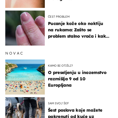
ČEST PROBLEM
Pucanje kože oko noktiju
na rukama: Zašto se
problem stalno vraća i kako
ga zaustaviti?
NOVAC
KAMO BI OTIŠLI?
O preseljenju u inozemstvo
razmišlja 9 od 10
Europljana
SAM SVOJ ŠEF
Šest poslova koje možete
pokrenuti od kuće uz