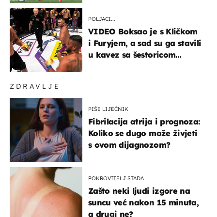
POLJACI...
VIDEO Boksao je s Kličkom
i Furyjem, a sad su ga stavili
u kavez sa šestoricom
Roma! Pogledajte kako je
završilo
ZDRAVLJE
PIŠE LIJEČNIK
Fibrilacija atrija i prognoza:
Koliko se dugo može živjeti
s ovom dijagnozom?
POKROVITELJ STADA
Zašto neki ljudi izgore na
suncu već nakon 15 minuta,
a drugi ne?