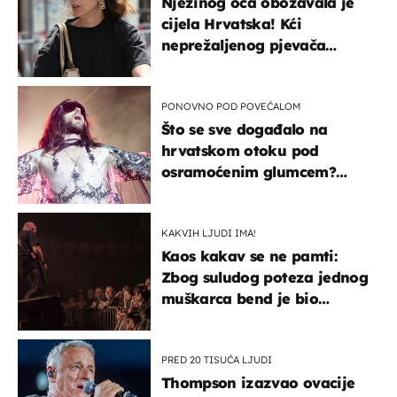
Njezinog oca obožavala je
cijela Hrvatska! Kći
neprežaljenog pjevača
projurila špicom na dva
kotača
PONOVNO POD POVEĆALOM
Što se sve događalo na
hrvatskom otoku pod
osramoćenim glumcem?
Bizarni prizori i danas
izazivaju nevjericu
KAKVIH LJUDI IMA!
Kaos kakav se ne pamti:
Zbog suludog poteza jednog
muškarca bend je bio
prisiljen prekinuti nastup
PRED 20 TISUĆA LJUDI
Thompson izazvao ovacije