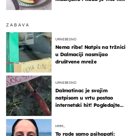
sigurno jesti?
ZABAVA
URNEBESNO
Nema ribe! Natpis na tržnici
u Dalmaciji nasmijao
društvene mreže
URNEBESNO
Dalmatinac je svojim
natpisom u vrtu postao
internetski hit! Pogledajte
što je napisao
HMM…
To rade samo psihopati: