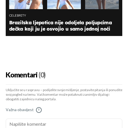
CELEBRITY
Brazilska ljepotica nije odoljela poljupcima
dečka koji ju je osvojio u samo jednoj noći
Komentari
(0)
Uključite se u raspravu – podijelite svoje mišljenje, postavite pitanja ili ponudite
svoj pogled na temu. Vaš komentar može potaknuti zanimljiv dijalog i
obogatiti zajednicu našeg portala.
Važna obavijest
!