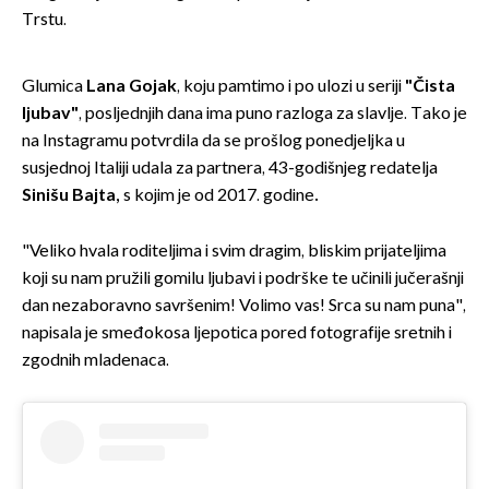
Trstu.
Glumica
Lana Gojak
, koju pamtimo i po ulozi u seriji
"Čista
ljubav"
, posljednjih dana ima puno razloga za slavlje. Tako je
na Instagramu potvrdila da se prošlog ponedjeljka u
susjednoj Italiji udala za partnera, 43-godišnjeg redatelja
Sinišu Bajta,
s kojim je od 2017. godine
.
"Veliko hvala roditeljima i svim dragim, bliskim prijateljima
koji su nam pružili gomilu ljubavi i podrške te učinili jučerašnji
dan nezaboravno savršenim! Volimo vas! Srca su nam puna",
napisala je smeđokosa ljepotica pored fotografije sretnih i
zgodnih mladenaca.