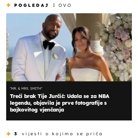
POGLEDAJ
I OVO
''MR. & MRS. SMITH''
Treći brak Tije Jurčić: Udala se za NBA
legendu, objavila je prve fotografije s
bajkovitog vjenčanja
3
vijesti o kojima se priča