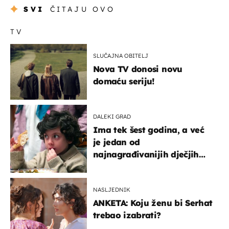
SVI
ČITAJU OVO
TV
SLUČAJNA OBITELJ
Nova TV donosi novu
domaću seriju!
DALEKI GRAD
Ima tek šest godina, a već
je jedan od
najnagrađivanijih dječjih
glumaca
NASLJEDNIK
ANKETA: Koju ženu bi Serhat
trebao izabrati?