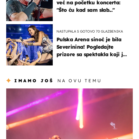
već na početku koncerta:
"Što ću kad sam slab..."
NASTUPALA S GOTOVO 70 GLAZBENIKA
Pulska Arena sinoć je bila
Severinina! Pogledajte
prizore sa spektakla koji je
rasprodan mjesec dana
ranije
IMAMO JOŠ
NA OVU TEMU
kultura & zabava