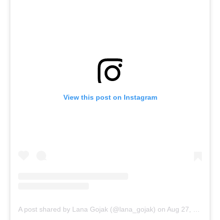
View this post on Instagram
A post shared by Lana Gojak (@lana_gojak)
on
Aug 27, 2019 at 3:31am PDT