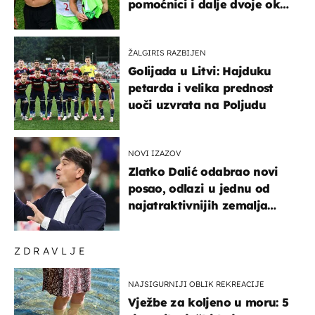
pomoćnici i dalje dvoje oko
ponude
ŽALGIRIS RAZBIJEN
Golijada u Litvi: Hajduku
petarda i velika prednost
uoči uzvrata na Poljudu
NOVI IZAZOV
Zlatko Dalić odabrao novi
posao, odlazi u jednu od
najatraktivnijih zemalja
svijeta
ZDRAVLJE
NAJSIGURNIJI OBLIK REKREACIJE
Vježbe za koljeno u moru: 5