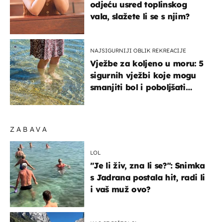
odjeću usred toplinskog
vala, slažete li se s njim?
NAJSIGURNIJI OBLIK REKREACIJE
Vježbe za koljeno u moru: 5
sigurnih vježbi koje mogu
smanjiti bol i poboljšati
pokretljivost
ZABAVA
LOL
"Je li živ, zna li se?": Snimka
s Jadrana postala hit, radi li
i vaš muž ovo?