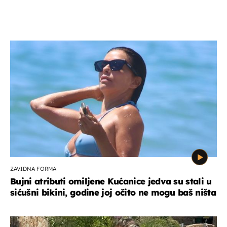
ZAVIDNA FORMA
Bujni atributi omiljene Kućanice jedva su stali u
sićušni bikini, godine joj očito ne mogu baš ništa