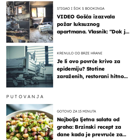
STIGAO I ŠOK S BOOKINGA
VIDEO Gošća izazvala
požar luksuznog
apartmana. Vlasnik: "Dok je
gorjelo, smijali su se, pili i
pokazivali mi srednji prst"
KRENULO OD BRZE HRANE
Je li ovo povrće krivo za
epidemiju? Stotine
zaraženih, restorani hitno
povukli proizvod
PUTOVANJA
GOTOVO ZA 15 MINUTA
Najbolja ljetna salata od
graha: Brzinski recept za
dane kada je prevruće za