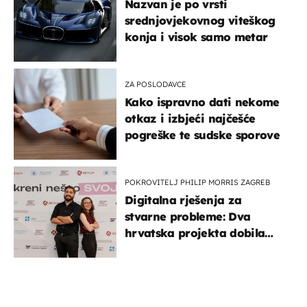
Nazvan je po vrsti
srednjovjekovnog viteškog
konja i visok samo metar
ZA POSLODAVCE
Kako ispravno dati nekome
otkaz i izbjeći najčešće
pogreške te sudske sporove
POKROVITELJ PHILIP MORRIS ZAGREB
Digitalna rješenja za
stvarne probleme: Dva
hrvatska projekta dobila
potporu za razvoj