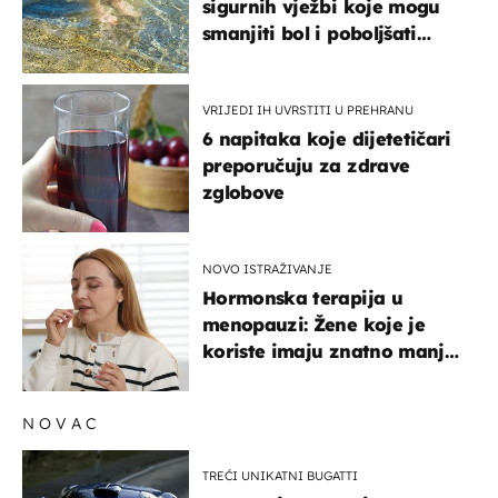
sigurnih vježbi koje mogu
smanjiti bol i poboljšati
pokretljivost
VRIJEDI IH UVRSTITI U PREHRANU
6 napitaka koje dijetetičari
preporučuju za zdrave
zglobove
NOVO ISTRAŽIVANJE
Hormonska terapija u
menopauzi: Žene koje je
koriste imaju znatno manji
rizik od ovoga
NOVAC
TREĆI UNIKATNI BUGATTI