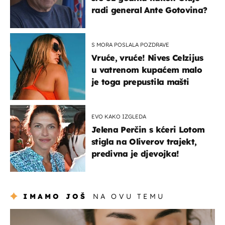
radi general Ante Gotovina?
S MORA POSLALA POZDRAVE
Vruće, vruće! Nives Celzijus
u vatrenom kupaćem malo
je toga prepustila mašti
EVO KAKO IZGLEDA
Jelena Perčin s kćeri Lotom
stigla na Oliverov trajekt,
predivna je djevojka!
IMAMO JOŠ
NA OVU TEMU
moda & ljepota