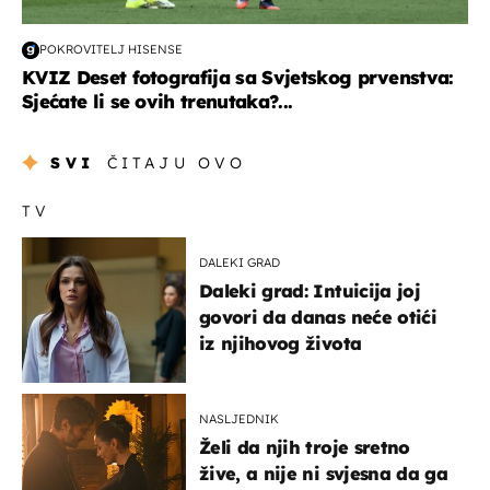
POKROVITELJ HISENSE
KVIZ Deset fotografija sa Svjetskog prvenstva:
Sjećate li se ovih trenutaka?...
SVI
ČITAJU OVO
TV
DALEKI GRAD
Daleki grad: Intuicija joj
govori da danas neće otići
iz njihovog života
NASLJEDNIK
Želi da njih troje sretno
žive, a nije ni svjesna da ga