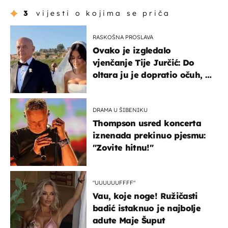
3
vijesti o kojima se priča
RASKOŠNA PROSLAVA
Ovako je izgledalo
vjenčanje Tije Jurčić: Do
oltara ju je dopratio očuh, a
slavilo se uz Olivera i Rozgu
DRAMA U ŠIBENIKU
Thompson usred koncerta
iznenada prekinuo pjesmu:
"Zovite hitnu!"
"UUUUUUFFFF"
Vau, koje noge! Ružičasti
badić istaknuo je najbolje
adute Maje Šuput