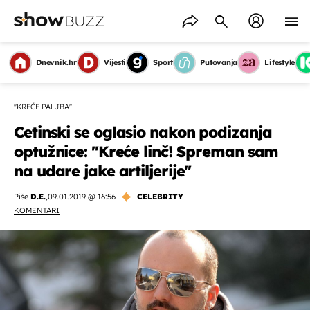
Dnevnik.hr
Vijesti
Sport
Putovanja
Lifestyle
''KREĆE PALJBA''
Cetinski se oglasio nakon podizanja
optužnice: ''Kreće linč! Spreman sam
na udare jake artiljerije''
Piše
D.E.
,
09.01.2019 @ 16:56
CELEBRITY
KOMENTARI
OMOGUĆI OBAVIJESTI