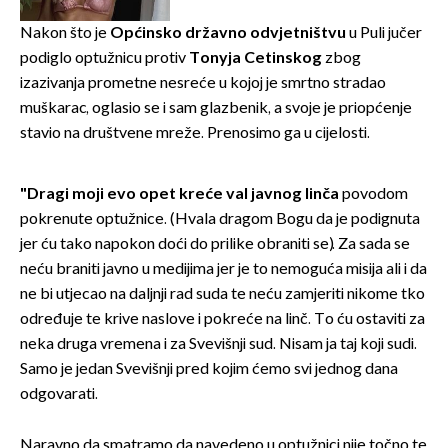
Nakon što je
Općinsko državno odvjetništvu
u Puli jučer
podiglo optužnicu protiv
Tonyja Cetinskog
zbog
izazivanja prometne nesreće u kojoj je smrtno stradao
muškarac, oglasio se i sam glazbenik, a svoje je priopćenje
stavio na društvene mreže. Prenosimo ga u cijelosti.
"Dragi moji evo opet kreće val javnog linča
povodom
pokrenute optužnice. (Hvala dragom Bogu da je podignuta
jer ću tako napokon doći do prilike obraniti se). Za sada se
neću braniti javno u medijima jer je to nemoguća misija ali i da
ne bi utjecao na daljnji rad suda te neću zamjeriti nikome tko
određuje te krive naslove i pokreće na linč. To ću ostaviti za
neka druga vremena i za Svevišnji sud. Nisam ja taj koji sudi.
Samo je jedan Svevišnji pred kojim ćemo svi jednog dana
odgovarati.
Naravno da smatramo da navedeno u optužnici nije točno te