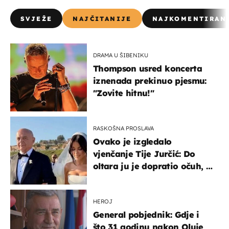
SVJEŽE
NAJČITANIJE
NAJKOMENTIRAN
DRAMA U ŠIBENIKU
Thompson usred koncerta
iznenada prekinuo pjesmu:
"Zovite hitnu!"
RASKOŠNA PROSLAVA
Ovako je izgledalo
vjenčanje Tije Jurčić: Do
oltara ju je dopratio očuh, a
slavilo se uz Olivera i Rozgu
HEROJ
General pobjednik: Gdje i
što 31 godinu nakon Oluje