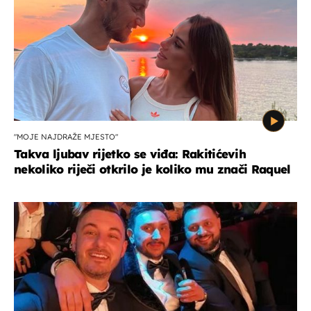
"MOJE NAJDRAŽE MJESTO"
Takva ljubav rijetko se viđa: Rakitićevih
nekoliko riječi otkrilo je koliko mu znači Raquel