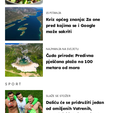
kuhanje
15 PITANJA
Kviz općeg znanja: Za one
pred kojima se i Google
može sakriti
NAJMANJA NA SVIJETU
Čudo prirode: Predivna
pješčana plaža na 100
metara od mora
SPORT
SLAŽE SE STOŽER
Daliću će se pridružiti jedan
od omiljenih Vatrenih,