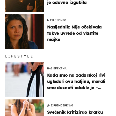
je odavno izgubila
NASLJEDNIK
Nasljednik: Nije očekivala
takve uvrede od vlastite
majke
LIFESTYLE
BAŠ EFEKTNA
Kada smo na zadarskoj rivi
ugledali ovu haljinu, morali
smo doznati odakle je –
košta samo 18 eura
(NE)PRIMJERENA?
Svećenik kritizirao kratku