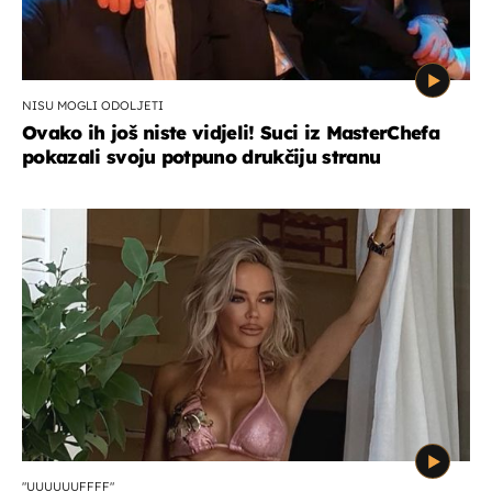
NISU MOGLI ODOLJETI
Ovako ih još niste vidjeli! Suci iz MasterChefa
pokazali svoju potpuno drukčiju stranu
"UUUUUUFFFF"