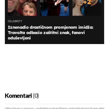
+
2
CELEBRITY
Iznenadio drastičnom promjenom imidža:
Travolta odbacio zaštitni znak, fanovi
oduševljeni
Komentari
(0)
Uključite se u raspravu – podijelite svoje mišljenje, postavite pitanja ili ponudite