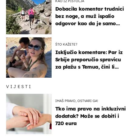
KAO IZ PIŠTOLJA
Dobacila komentar trudnici
bez noge, a muž ispalio
odgovor kao da je samo
čekao…
ŠTO KAŽETE?
Isključio komentare: Par iz
Srbije preporučio spravicu
za plažu s Temua, čini li
vam se ovo sigurnim?
VIJESTI
IMAŠ PRAVO, OSTVARI GA!
Tko ima pravo na inkluzivni
dodatak? Može se dobiti i
720 eura