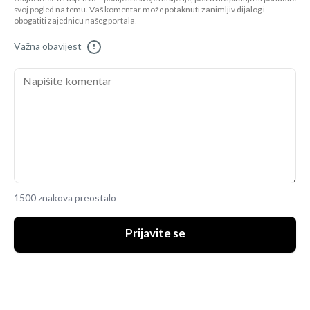
svoj pogled na temu. Vaš komentar može potaknuti zanimljiv dijalog i
obogatiti zajednicu našeg portala.
Važna obavijest
!
1500 znakova preostalo
Prijavite se