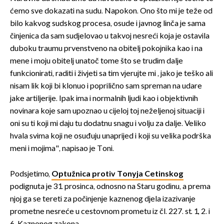
ćemo sve dokazati na sudu. Napokon. Ono što mi je teže od
bilo kakvog sudskog procesa, osude i javnog linča je sama
činjenica da sam sudjelovao u takvoj nesreći koja je ostavila
duboku traumu prvenstveno na obitelj pokojnika kao i na
mene i moju obitelj unatoč tome što se trudim dalje
funkcionirati, raditi i živjeti sa tim vjerujte mi , jako je teško ali
nisam lik koji bi klonuo i poprilično sam spreman na udare
jake artiljerije. Ipak ima i normalnih ljudi kao i objektivnih
novinara koje sam upoznao u cijeloj toj neželjenoj situaciji i
oni su ti koji mi daju tu dodatnu snagu i volju za dalje. Veliko
hvala svima koji ne osuđuju unaprijed i koji su velika podrška
meni i mojima", napisao je Toni.
Podsjetimo,
Optužnica protiv Tonyja Cetinskog
podignuta je 31. prosinca, odnosno na Staru godinu, a prema
njoj ga se tereti za počinjenje kaznenog djela izazivanje
prometne nesreće u cestovnom prometu iz čl. 227. st. 1., 2. i