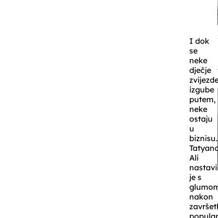
I dok
se
neke
dječje
zvijezd
izgube
putem,
neke
ostaju
u
biznisu.
Tatyan
Ali
nastavi
je s
glumo
nakon
završet
popula