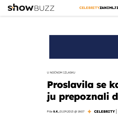
CELEBRITY
ZANIMLJ
U NOĆNOM IZLASKU
Proslavila se ka
ju prepoznali 
CELEBRITY
Piše
S.K.
,
01.09.2013 @ 18:07