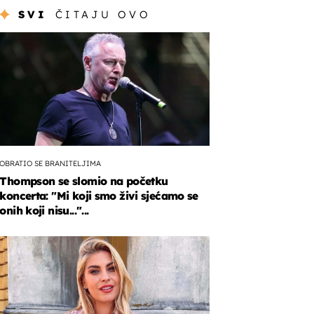
SVI
ČITAJU OVO
OBRATIO SE BRANITELJIMA
Thompson se slomio na početku
koncerta: "Mi koji smo živi sjećamo se
onih koji nisu..."...