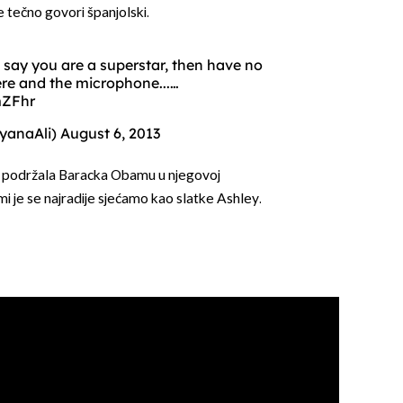
e tečno govori španjolski.
 say you are a superstar, then have no
re and the microphone...…
mZFhr
tyanaAli)
August 6, 2013
o je podržala Baracka Obamu u njegovoj
i je se najradije sjećamo kao slatke Ashley.