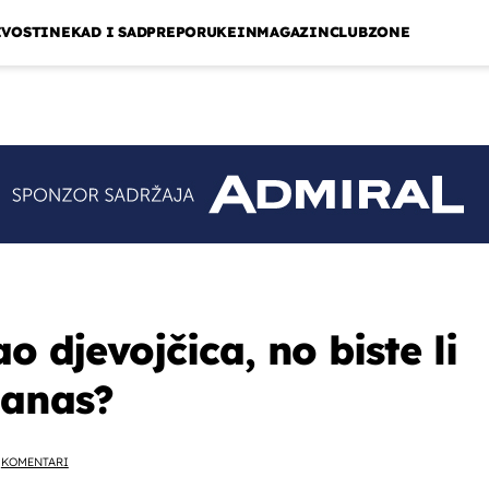
IVOSTI
NEKAD I SAD
PREPORUKE
INMAGAZIN
CLUBZONE
o djevojčica, no biste li
danas?
KOMENTARI