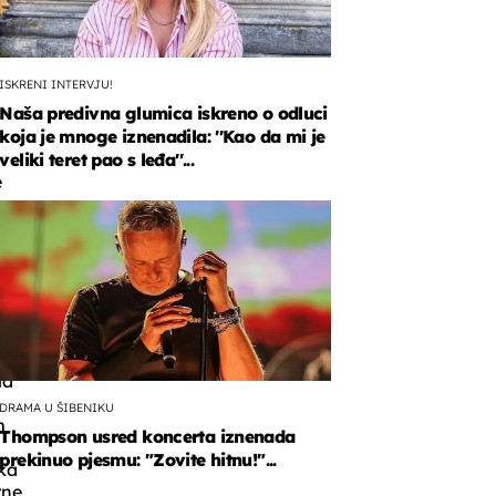
ISKRENI INTERVJU!
Naša predivna glumica iskreno o odluci
koja je mnoge iznenadila: ''Kao da mi je
veliki teret pao s leđa''...
e
a
la
DRAMA U ŠIBENIKU
m
Thompson usred koncerta iznenada
prekinuo pjesmu: "Zovite hitnu!"...
ka
rne