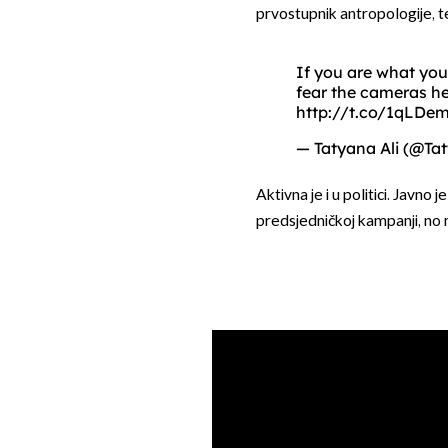
prvostupnik antropologije, t
If you are what you
fear the cameras he
http://t.co/1qLDe
— Tatyana Ali (@Ta
Aktivna je i u politici. Javn
predsjedničkoj kampanji, no m