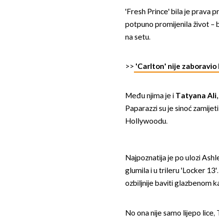
'Fresh Prince' bila je prava 
potpuno promijenila život – 
na setu.
>>
'Carlton' nije zaboravio 
Među njima je i
Tatyana Ali
Paparazzi su je sinoć zamijeti
Hollywoodu.
Najpoznatija je po ulozi Ashle
glumila i u trileru 'Locker 1
ozbiljnije baviti glazbenom k
No ona nije samo lijepo lice,