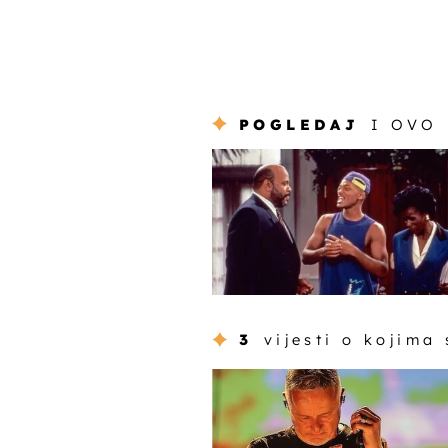
POGLEDAJ
I OVO
3
vijesti o kojima