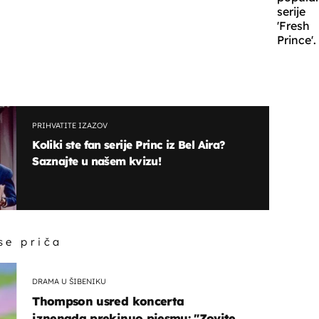
serije
'Fresh
Prince'.
PRIHVATITE IZAZOV
Koliki ste fan serije Princ iz Bel Aira?
Saznajte u našem kvizu!
 se priča
DRAMA U ŠIBENIKU
Thompson usred koncerta
iznenada prekinuo pjesmu: "Zovite