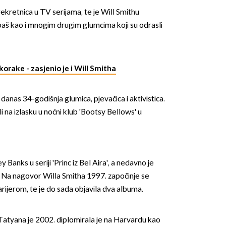
prekretnica u TV serijama, te je Will Smithu
baš kao i mnogim drugim glumcima koji su odrasli
korake - zasjenio je i Will Smitha
OMOGUĆI OBAVIJESTI
,
danas 34-godišnja glumica, pjevačica i aktivistica.
li na izlasku u noćni klub 'Bootsy Bellows' u
y Banks u seriji 'Princ iz Bel Aira', a nedavno je
3'. Na nagovor Willa Smitha 1997. započinje se
arijerom, te je do sada objavila dva albuma.
 Tatyana je 2002. diplomirala je na Harvardu kao