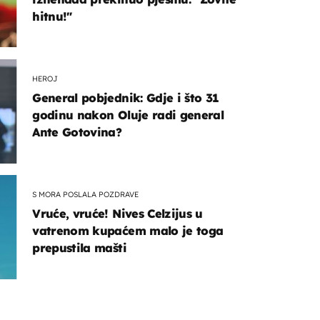
hitnu!"
HEROJ
General pobjednik: Gdje i što 31
godinu nakon Oluje radi general
Ante Gotovina?
S MORA POSLALA POZDRAVE
Vruće, vruće! Nives Celzijus u
vatrenom kupaćem malo je toga
prepustila mašti