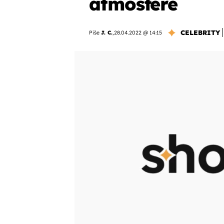
atmosfere
CELEBRITY
Piše
J. C.
,
28.04.2022 @ 14:15