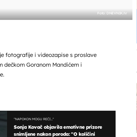
Foto: DNEVNIK.hr
je fotografije i videozapise s proslave
im dečkom Goranom Mandićem i
e.
"NAPOKON MOGU REĆI..."
Sonja Kovač objavila emotivne prizore
snimljene nakon poroda: "O količini