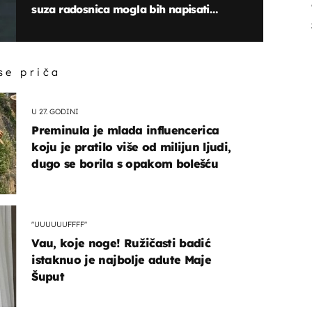
suza radosnica mogla bih napisati
roman!"
 se priča
U 27. GODINI
Preminula je mlada influencerica
koju je pratilo više od milijun ljudi,
dugo se borila s opakom bolešću
"UUUUUUFFFF"
Vau, koje noge! Ružičasti badić
istaknuo je najbolje adute Maje
Šuput