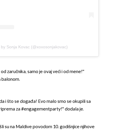
d by Sonja Kovac (@xoxosonjakovac)
 od zaručnika, samo je ovaj veći i od mene!''
im balonom.
igoda i što se događa! Evo malo smo se okupili sa
 priprema za #engagementparty!'' dodala je.
išli su na Maldive povodom 10. godišnjice njihove