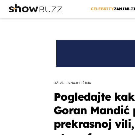
CELEBRITY
ZANIMLJ
UŽIVALI S NAJBLIŽIMA
Pogledajte kak
Goran Mandić p
prekrasnoj vili,