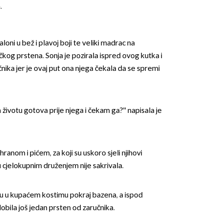
.
aloni u bež i plavoj boji te veliki madrac na
čkog prstena. Sonja je pozirala ispred ovog kutka i
čnika jer je ovaj put ona njega čekala da se spremi
OMOGUĆI OBAVIJESTI
životu gotova prije njega i čekam ga?'' napisala je
 hranom i pićem, za koji su uskoro sjeli njihovi
ću cjelokupnim druženjem nije sakrivala.
iju u kupaćem kostimu pokraj bazena, a ispod
dobila još jedan prsten od zaručnika.