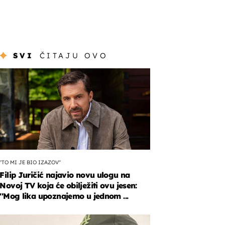
SVI
ČITAJU OVO
''TO MI JE BIO IZAZOV''
Filip Juričić najavio novu ulogu na
Novoj TV koja će obilježiti ovu jesen:
''Mog lika upoznajemo u jednom ...