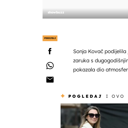
showbuzz
PODIJELI
Sonja Kovač podijelila 
zaruka s dugogodišnj
pokazala dio atmosfer
POGLEDAJ
I OVO