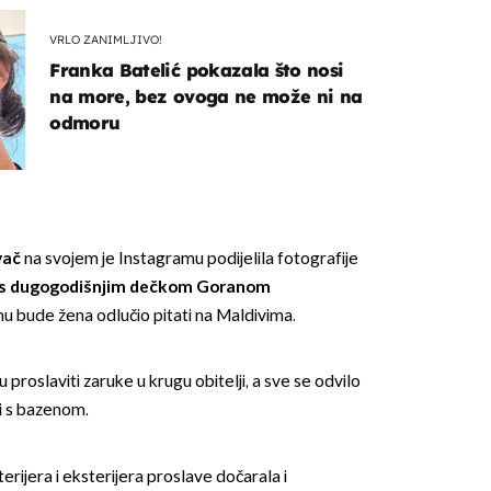
VRLO ZANIMLJIVO!
Franka Batelić pokazala što nosi
na more, bez ovoga ne može ni na
odmoru
vač
na svojem je Instagramu podijelila fotografije
 s dugogodišnjim dečkom Goranom
mu bude žena odlučio pitati na Maldivima.
su proslaviti zaruke u krugu obitelji, a sve se odvilo
li s bazenom.
terijera i eksterijera proslave dočarala i