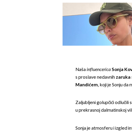
Naša
influencerica
Sonja Ko
s proslave nedavnih
zaruka
Mandićem
,
koji je Sonju da 
Zaljubljeni golupčići odlučili 
u prekrasnoj dalmatinskoj vi
Sonja je atmosferu i izgled in