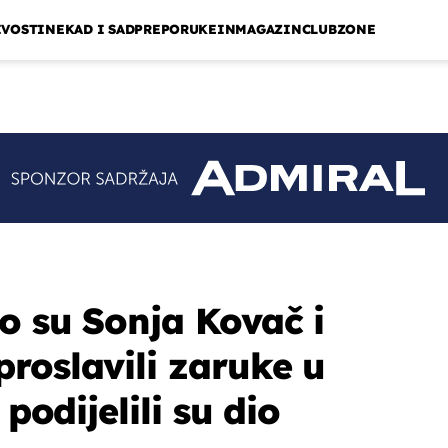
IVOSTI
NEKAD I SAD
PREPORUKE
INMAGAZIN
CLUBZONE
o su Sonja Kovač i
roslavili zaruke u
 podijelili su dio