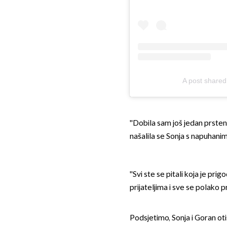
A post share
''Dobila sam još jedan prsten
našalila se Sonja s napuhan
''Svi ste se pitali koja je pr
prijateljima i sve se polako
Podsjetimo, Sonja i Goran ot