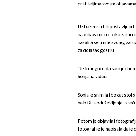
pratiteljima svojim objavama
Uz bazen su bili postavljeni b
napuhavanje u obliku zaručni
našalila se u ime svojeg zaru
za dolazak gostiju.
''Je li moguće da sam jednom 
Sonja na videu.
Sonja je snimila i bogat stol s
najbliži, a oduševljenje i sre
Potom je objavila i fotograf
fotografije je napisala da je 