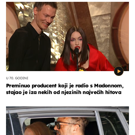
U 70. GODINI
Preminuo producent koji je radio s Madonnom,
stajao je iza nekih od njezinih najvećih hitova