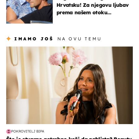
Hrvatsku! Za njegovu ljubav
prema našem otoku
zaslužan je jedan poznati
Hrvat
IMAMO JOŠ
NA OVU TEMU
moda & ljepota
POKROVITELJ BIPA