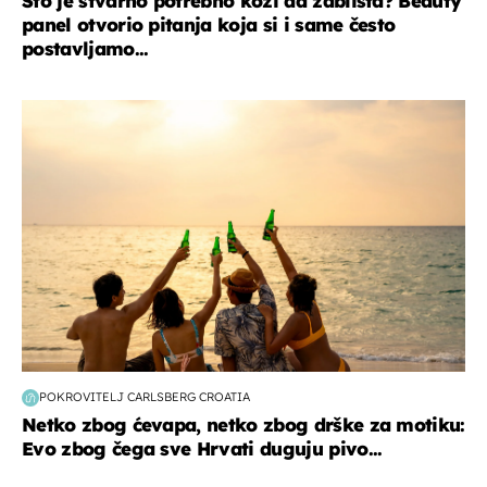
Što je stvarno potrebno koži da zablista? Beauty
panel otvorio pitanja koja si i same često
postavljamo...
zanimljivosti
POKROVITELJ CARLSBERG CROATIA
Netko zbog ćevapa, netko zbog drške za motiku:
Evo zbog čega sve Hrvati duguju pivo...