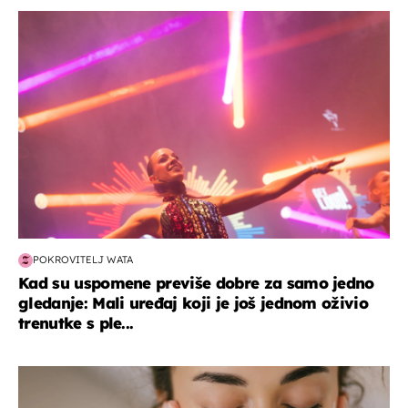
kultura & zabava
POKROVITELJ WATA
Kad su uspomene previše dobre za samo jedno
gledanje: Mali uređaj koji je još jednom oživio
trenutke s ple...
moda & ljepota