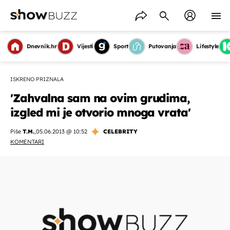
Dnevnik.hr
Vijesti
Sport
Putovanja
Lifestyle
ISKRENO PRIZNALA
'Zahvalna sam na ovim grudima,
izgled mi je otvorio mnoga vrata'
Piše
T.M.
,
05.06.2013 @ 10:52
CELEBRITY
KOMENTARI
OMOGUĆI OBAVIJESTI