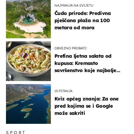
NAJMANJA NA SVIJETU
Čudo prirode: Predivna
pješčana plaža na 100
metara od mora
OBVEZNO PROBATI!
Prefina ljetna salata od
kupusa: Kremasto
savršenstvo koje najbolje
paše uz pečeno meso
15 PITANJA
Kviz općeg znanja: Za one
pred kojima se i Google
može sakriti
SPORT