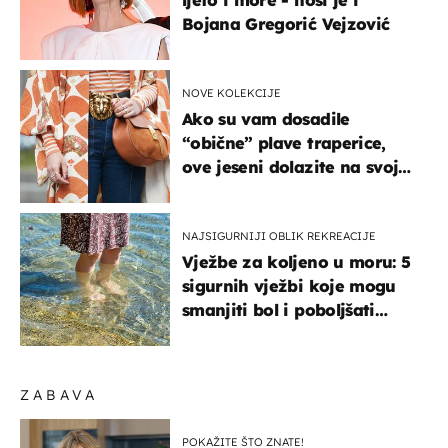
Bojana Gregorić Vejzović
NOVE KOLEKCIJE
Ako su vam dosadile
“obične” plave traperice,
ove jeseni dolazite na svoje
- izdvajamo 15 hit modela
NAJSIGURNIJI OBLIK REKREACIJE
Vježbe za koljeno u moru: 5
sigurnih vježbi koje mogu
smanjiti bol i poboljšati
pokretljivost
ZABAVA
POKAŽITE ŠTO ZNATE!