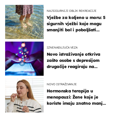
NAJSIGURNIJI OBLIK REKREACIJE
Vježbe za koljeno u moru: 5
sigurnih vježbi koje mogu
smanjiti bol i poboljšati
pokretljivost
IZNENAĐUJUĆA VEZA
Novo istraživanje otkriva
zašto osobe s depresijom
drugačije reagiraju na
lajkove
NOVO ISTRAŽIVANJE
Hormonska terapija u
menopauzi: Žene koje je
koriste imaju znatno manji
rizik od ovoga