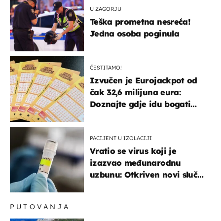
U ZAGORJU
Teška prometna nesreća!
Jedna osoba poginula
ČESTITAMO!
Izvučen je Eurojackpot od
čak 32,6 milijuna eura:
Doznajte gdje idu bogati
dobitci u Hrvatskoj
PACIJENT U IZOLACIJI
Vratio se virus koji je
izazvao međunarodnu
uzbunu: Otkriven novi slučaj
u Europi
PUTOVANJA