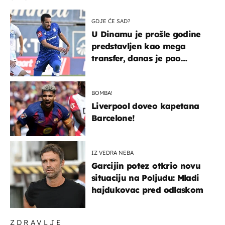
GDJE ĆE SAD?
U Dinamu je prošle godine
predstavljen kao mega
transfer, danas je pao
najniže u karijeri
BOMBA!
Liverpool doveo kapetana
Barcelone!
IZ VEDRA NEBA
Garcijin potez otkrio novu
situaciju na Poljudu: Mladi
hajdukovac pred odlaskom
ZDRAVLJE