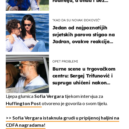
roditelja, a onda i bez
milijuna koje je trebala
naslijediti
"KAO DA SU NOVAK ĐOKOVIĆ"
Jedan od najpoznatijih
svjetskih parova stigao na
Jadran, ovakve reakcije
vjerojatno nisu očekivali
OPET PROBLEMI
Burne scene u trgovačkom
centru: Sergej Trifunović i
supruga uhićeni nakon
svađe!
Lijepa glumica
Sofia Vergara
tijekom intervjua za
Huffington Post
otvoreno je govorila o svom tijelu.
>> Sofia Vergara istaknula grudi u pripijenoj haljini na
CDFA nagradama!