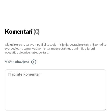
Komentari
(0)
Uključite se u raspravu – podijelite svoje mišljenje, postavite pitanja ili ponudite
svoj pogled na temu. Vaš komentar može potaknuti zanimljiv dijalog i
obogatiti zajednicu našeg portala.
Važna obavijest
!