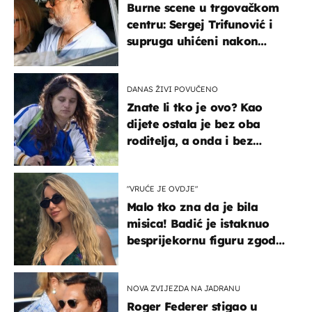
Burne scene u trgovačkom
centru: Sergej Trifunović i
supruga uhićeni nakon
svađe!
DANAS ŽIVI POVUČENO
Znate li tko je ovo? Kao
dijete ostala je bez oba
roditelja, a onda i bez
milijuna koje je trebala
naslijediti
"VRUĆE JE OVDJE"
Malo tko zna da je bila
misica! Badić je istaknuo
besprijekornu figuru zgodne
voditeljice
NOVA ZVIJEZDA NA JADRANU
Roger Federer stigao u