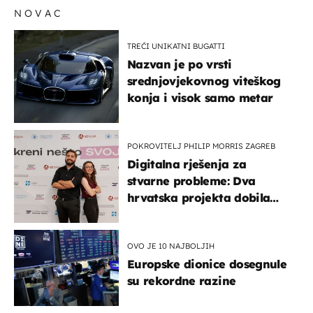
NOVAC
TREĆI UNIKATNI BUGATTI
Nazvan je po vrsti
srednjovjekovnog viteškog
konja i visok samo metar
POKROVITELJ PHILIP MORRIS ZAGREB
Digitalna rješenja za
stvarne probleme: Dva
hrvatska projekta dobila
potporu za razvoj
OVO JE 10 NAJBOLJIH
Europske dionice dosegnule
su rekordne razine