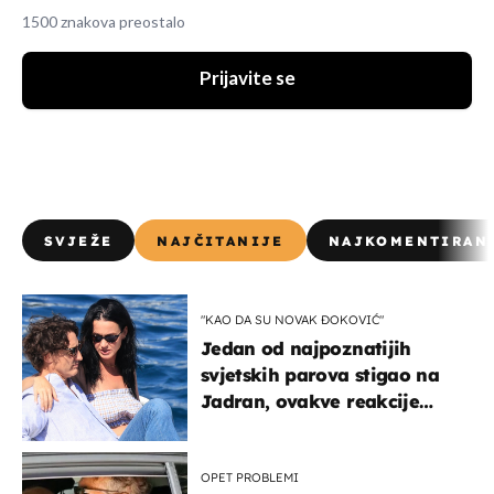
1500 znakova preostalo
Prijavite se
SVJEŽE
NAJČITANIJE
NAJKOMENTIRAN
"KAO DA SU NOVAK ĐOKOVIĆ"
Jedan od najpoznatijih
svjetskih parova stigao na
Jadran, ovakve reakcije
vjerojatno nisu očekivali
OPET PROBLEMI