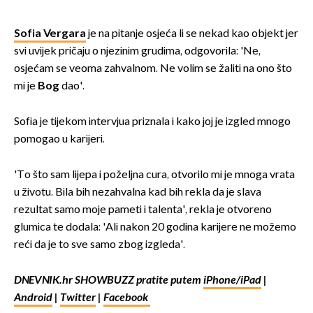
Sofia Vergara
je na pitanje osjeća li se nekad kao objekt jer
svi uvijek pričaju o njezinim grudima, odgovorila: 'Ne,
osjećam se veoma zahvalnom. Ne volim se žaliti na ono što
mi je
Bog
dao'.
Sofia je tijekom intervjua priznala i kako joj je izgled mnogo
pomogao u karijeri.
'To što sam lijepa i poželjna cura, otvorilo mi je mnoga vrata
u životu. Bila bih nezahvalna kad bih rekla da je slava
rezultat samo moje pameti i talenta', rekla je otvoreno
glumica te dodala: 'Ali nakon 20 godina karijere ne možemo
reći da je to sve samo zbog izgleda'.
DNEVNIK.hr SHOWBUZZ pratite putem
iPhone/iPad
|
Android
|
Twitter
|
Facebook