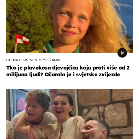
HIT NA DRUŠTVENIM MREŽAMA!
Tko je plavokosa djevojčica koju prati više od 2
milijuna ljudi? Očarala je i svjetske zvijezde