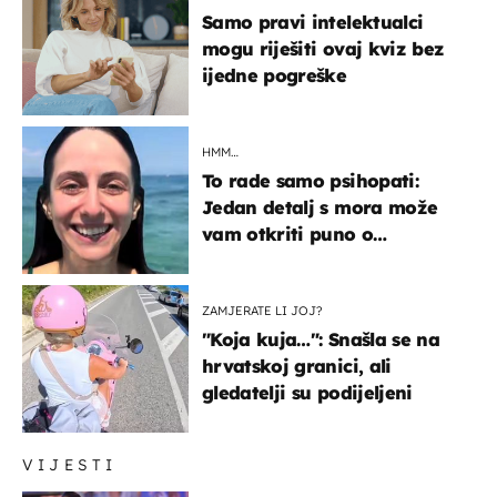
Samo pravi intelektualci
mogu riješiti ovaj kviz bez
ijedne pogreške
HMM…
To rade samo psihopati:
Jedan detalj s mora može
vam otkriti puno o
prijateljima
ZAMJERATE LI JOJ?
"Koja kuja…": Snašla se na
hrvatskoj granici, ali
gledatelji su podijeljeni
VIJESTI