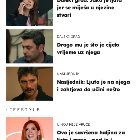
jer se miješa u njezine
stvari
DALEKI GRAD
Drago mu je što je cijelo
vrijeme uz njega
NASLJEDNIK
Nasljednik: Ljuta je na njega
i zahtjeva da učini nešto
LIFESTYLE
U NOJ NIJE VRUĆE
Ovo je savršena haljina za
ljeto i more - nosi je i