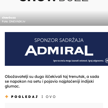
showbuzz
Foto: DNEVNIK.hr
Obožavatelji su dugo iščekivali taj trenutak, a sada
se napokon na setu i pojavio najplaćeniji indijski
glumac.
POGLEDAJ
I OVO