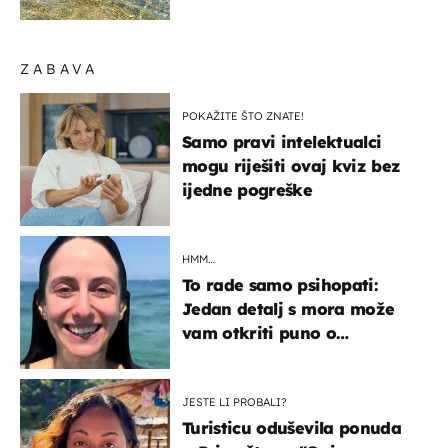
pokretljivost
ZABAVA
POKAŽITE ŠTO ZNATE!
Samo pravi intelektualci
mogu riješiti ovaj kviz bez
ijedne pogreške
HMM…
To rade samo psihopati:
Jedan detalj s mora može
vam otkriti puno o
prijateljima
JESTE LI PROBALI?
Turisticu oduševila ponuda