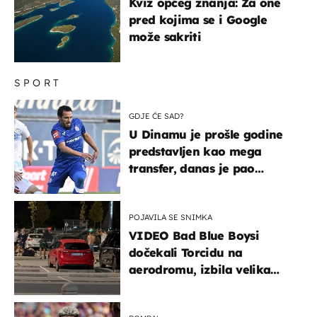
Kviz općeg znanja: Za one
pred kojima se i Google
može sakriti
SPORT
GDJE ĆE SAD?
U Dinamu je prošle godine
predstavljen kao mega
transfer, danas je pao
najniže u karijeri
POJAVILA SE SNIMKA
VIDEO Bad Blue Boysi
dočekali Torcidu na
aerodromu, izbila velika
masovna tučnjava