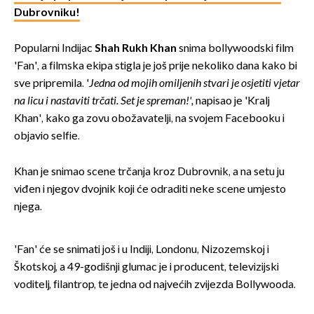
Dubrovniku!
Popularni Indijac
Shah Rukh Khan
snima bollywoodski film
'Fan', a filmska ekipa stigla je još prije nekoliko dana kako bi
sve pripremila. '
Jedna od mojih omiljenih stvari je osjetiti vjetar
na licu i nastaviti trčati. Set je spreman!',
napisao je 'Kralj
Khan', kako ga zovu obožavatelji, na svojem Facebooku i
objavio selfie.
Khan je snimao scene trčanja kroz Dubrovnik, a na setu ju
viđen i njegov dvojnik koji će odraditi neke scene umjesto
njega.
'Fan' će se snimati još i u Indiji, Londonu, Nizozemskoj i
Škotskoj, a 49-godišnji glumac je i producent, televizijski
voditelj, filantrop, te jedna od najvećih zvijezda Bollywooda.