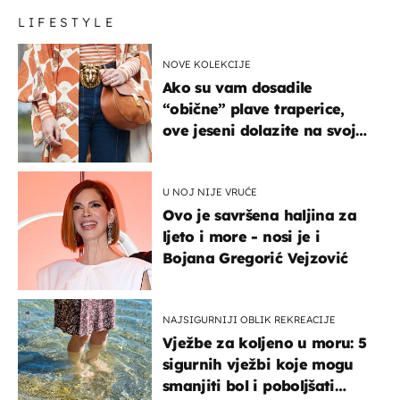
LIFESTYLE
NOVE KOLEKCIJE
Ako su vam dosadile
“obične” plave traperice,
ove jeseni dolazite na svoje
- izdvajamo 15 hit modela
U NOJ NIJE VRUĆE
Ovo je savršena haljina za
ljeto i more - nosi je i
Bojana Gregorić Vejzović
NAJSIGURNIJI OBLIK REKREACIJE
Vježbe za koljeno u moru: 5
sigurnih vježbi koje mogu
smanjiti bol i poboljšati