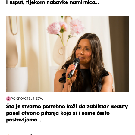
i usput, tijekom nabavke namirnica...
moda & ljepota
POKROVITELJ BIPA
Što je stvarno potrebno koži da zablista? Beauty
panel otvorio pitanja koja si i same često
postavljamo...