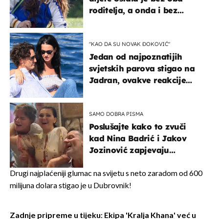
roditelja, a onda i bez
milijuna koje je trebala
naslijediti
"KAO DA SU NOVAK ĐOKOVIĆ"
Jedan od najpoznatijih
svjetskih parova stigao na
Jadran, ovakve reakcije
vjerojatno nisu očekivali
SAMO DOBRA PISMA
Poslušajte kako to zvuči
kad Nina Badrić i Jakov
Jozinović zapjevaju
Oliverov hit!
Drugi najplaćeniji glumac na svijetu s neto zaradom od 600
milijuna dolara stigao je u Dubrovnik!
Zadnje pripreme u tijeku: Ekipa 'Kralja Khana' već u