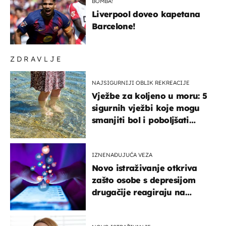
BOMBA!
Liverpool doveo kapetana
Barcelone!
ZDRAVLJE
NAJSIGURNIJI OBLIK REKREACIJE
Vježbe za koljeno u moru: 5
sigurnih vježbi koje mogu
smanjiti bol i poboljšati
pokretljivost
IZNENAĐUJUĆA VEZA
Novo istraživanje otkriva
zašto osobe s depresijom
drugačije reagiraju na
lajkove