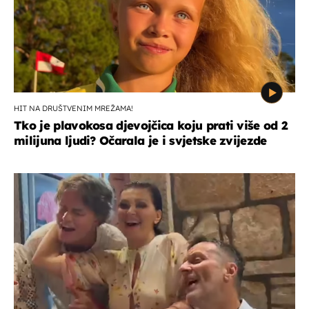
HIT NA DRUŠTVENIM MREŽAMA!
Tko je plavokosa djevojčica koju prati više od 2
milijuna ljudi? Očarala je i svjetske zvijezde