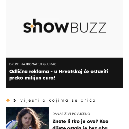
DRUGI NAJBOGATIJI GLUMAC
Odlična reklama - u Hrvatskoj će ostaviti
preko milijun eura!
3
vijesti o kojima se priča
DANAS ŽIVI POVUČENO
Znate li tko je ovo? Kao
dijete ostala je bez oba