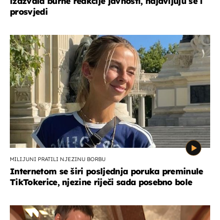
izazvala burne reakcije javnosti, najavljuju se i
prosvjedi
MILIJUNI PRATILI NJEZINU BORBU
Internetom se širi posljednja poruka preminule
TikTokerice, njezine riječi sada posebno bole