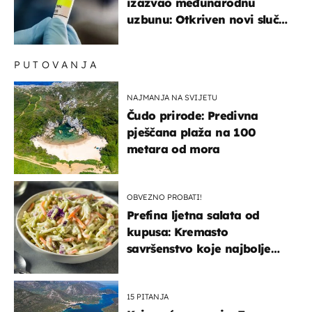
izazvao međunarodnu
uzbunu: Otkriven novi slučaj
u Europi
PUTOVANJA
NAJMANJA NA SVIJETU
Čudo prirode: Predivna
pješčana plaža na 100
metara od mora
OBVEZNO PROBATI!
Prefina ljetna salata od
kupusa: Kremasto
savršenstvo koje najbolje
paše uz pečeno meso
15 PITANJA