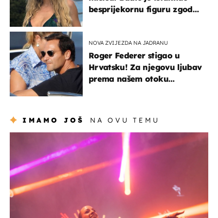
besprijekornu figuru zgodne
voditeljice
NOVA ZVIJEZDA NA JADRANU
Roger Federer stigao u
Hrvatsku! Za njegovu ljubav
prema našem otoku
zaslužan je jedan poznati
Hrvat
IMAMO JOŠ
NA OVU TEMU
kultura & zabava