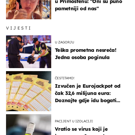
u Primoštenu: "Oni su puno
pametniji od nas"
VIJESTI
U ZAGORJU
Teška prometna nesreća!
Jedna osoba poginula
ČESTITAMO!
Izvučen je Eurojackpot od
čak 32,6 milijuna eura:
Doznajte gdje idu bogati
dobitci u Hrvatskoj
PACIJENT U IZOLACIJI
Vratio se virus koji je