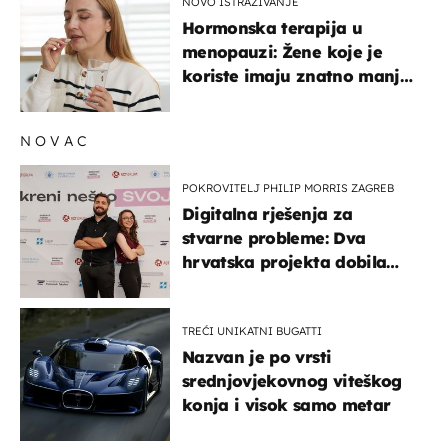
NOVO ISTRAŽIVANJE
Hormonska terapija u
menopauzi: Žene koje je
koriste imaju znatno manji
rizik od ovoga
NOVAC
POKROVITELJ PHILIP MORRIS ZAGREB
Digitalna rješenja za
stvarne probleme: Dva
hrvatska projekta dobila
potporu za razvoj
TREĆI UNIKATNI BUGATTI
Nazvan je po vrsti
srednjovjekovnog viteškog
konja i visok samo metar