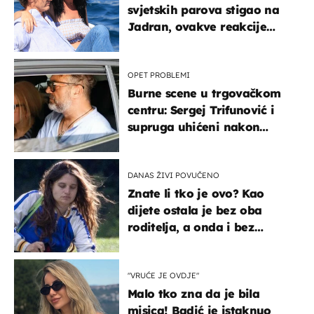
svjetskih parova stigao na
Jadran, ovakve reakcije
vjerojatno nisu očekivali
OPET PROBLEMI
Burne scene u trgovačkom
centru: Sergej Trifunović i
supruga uhićeni nakon
svađe!
DANAS ŽIVI POVUČENO
Znate li tko je ovo? Kao
dijete ostala je bez oba
roditelja, a onda i bez
milijuna koje je trebala
naslijediti
"VRUĆE JE OVDJE"
Malo tko zna da je bila
misica! Badić je istaknuo