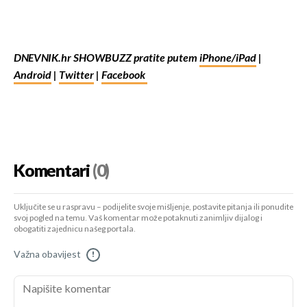
DNEVNIK.hr SHOWBUZZ pratite putem
iPhone/iPad
|
Android
|
Twitter
|
Facebook
Komentari
(0)
Uključite se u raspravu – podijelite svoje mišljenje, postavite pitanja ili ponudite
svoj pogled na temu. Vaš komentar može potaknuti zanimljiv dijalog i
obogatiti zajednicu našeg portala.
Važna obavijest
!