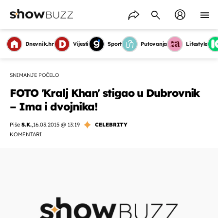
Dnevnik.hr
Vijesti
Sport
Putovanja
Lifestyle
SNIMANJE POČELO
FOTO 'Kralj Khan' stigao u Dubrovnik
– Ima i dvojnika!
Piše
S.K.
,
16.03.2015 @ 13:19
CELEBRITY
KOMENTARI
OMOGUĆI OBAVIJESTI