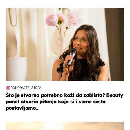
moda & ljepota
POKROVITELJ BIPA
Što je stvarno potrebno koži da zablista? Beauty
panel otvorio pitanja koja si i same često
postavljamo...
zanimljivosti