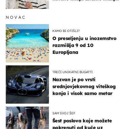
rizik od ovoga
NOVAC
KAMO BI OTIŠLI?
O preseljenju u inozemstvo
razmišlja 9 od 10
Europljana
TREĆI UNIKATNI BUGATTI
Nazvan je po vrsti
srednjovjekovnog viteškog
konja i visok samo metar
SAM SVOJ ŠEF
Šest poslova koje možete
pokrenuti od kuće uz