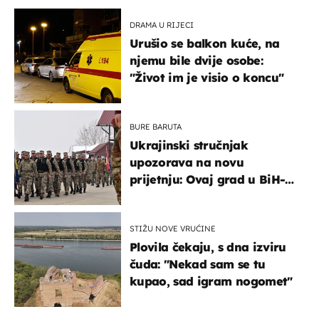
DRAMA U RIJECI
Urušio se balkon kuće, na
njemu bile dvije osobe:
"Život im je visio o koncu"
BURE BARUTA
Ukrajinski stručnjak
upozorava na novu
prijetnju: Ovaj grad u BiH-u
bi mogao biti žarište
STIŽU NOVE VRUĆINE
Plovila čekaju, s dna izviru
čuda: "Nekad sam se tu
kupao, sad igram nogomet"