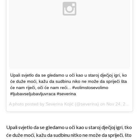
Upali svjetlo da se gledamo u oči kao u staroj dječjoj igri, ko
će duže moći, kažu da sudbinu niko ne može da spriječi šta
će nam riječi, oči će nam reći... #volimstosevolimo
#ljubavseljubavljuvraca #severina
A photo posted by Severina Kojić (@severina) on
Nov 24, 2015 at 7:57am PST
Upali svjetlo da se gledamo u oči kao u staroj dječjoj igri, tko
će duže moći, kažu da sudbinu nitko ne može da spriječi, što