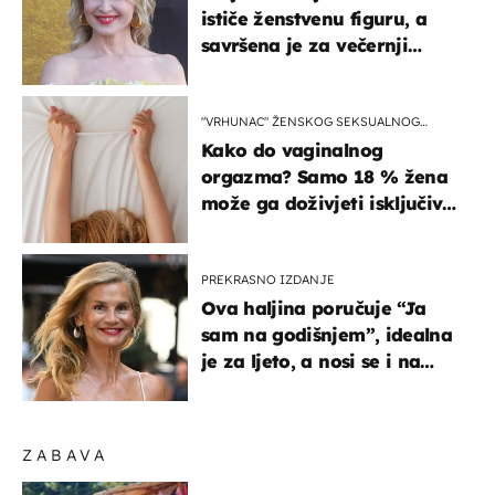
ističe ženstvenu figuru, a
savršena je za večernji
izlazak na moru
"VRHUNAC" ŽENSKOG SEKSUALNOG
ISKUSTVA
Kako do vaginalnog
orgazma? Samo 18 % žena
može ga doživjeti isključivo
na ovaj način
PREKRASNO IZDANJE
Ova haljina poručuje “Ja
sam na godišnjem”, idealna
je za ljeto, a nosi se i na
zagrebačkoj špici
ZABAVA