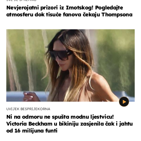
Nevjerojatni prizori iz Imotskog! Pogledajte
atmosferu dok tisuće fanova čekaju Thompsona
UVIJEK BESPRIJEKORNA
Ni na odmoru ne spušta modnu ljestvicu!
Victoria Beckham u bikiniju zasjenila čak i jahtu
od 16 milijuna funti