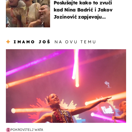
Poslušajte kako to zvuči
kad Nina Badrić i Jakov
Jozinović zapjevaju
Oliverov hit!
IMAMO JOŠ
NA OVU TEMU
kultura & zabava
POKROVITELJ WATA