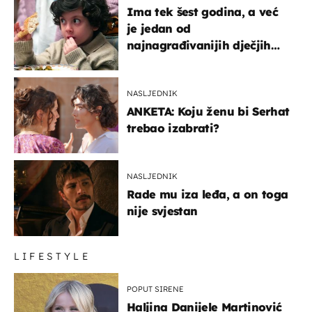
Ima tek šest godina, a već
je jedan od
najnagrađivanijih dječjih
glumaca
NASLJEDNIK
ANKETA: Koju ženu bi Serhat
trebao izabrati?
NASLJEDNIK
Rade mu iza leđa, a on toga
nije svjestan
LIFESTYLE
POPUT SIRENE
Haljina Danijele Martinović