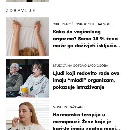
ZDRAVLJE
"VRHUNAC" ŽENSKOG SEKSUALNOG
ISKUSTVA
Kako do vaginalnog
orgazma? Samo 18 % žena
može ga doživjeti isključivo
na ovaj način
STUDIJA NA GOTOVO 1.900 OSOBA
Ljudi koji redovito rade ovo
imaju “mlađi” organizam,
pokazuje istraživanje
NOVO ISTRAŽIVANJE
Hormonska terapija u
menopauzi: Žene koje je
koriste imaju znatno manji