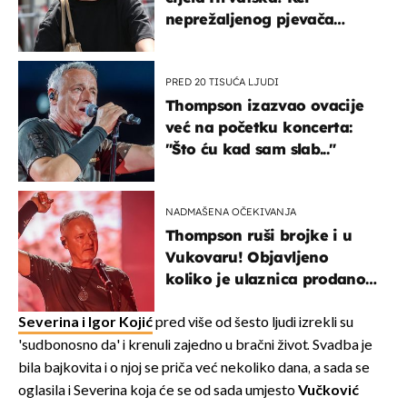
neprežaljenog pjevača
projurila špicom na dva
kotača
PRED 20 TISUĆA LJUDI
Thompson izazvao ovacije
već na početku koncerta:
"Što ću kad sam slab..."
NADMAŠENA OČEKIVANJA
Thompson ruši brojke i u
Vukovaru! Objavljeno
koliko je ulaznica prodano
u kratkom vremenu
Severina i Igor Kojić
pred više od šesto ljudi izrekli su
'sudbonosno da' i krenuli zajedno u bračni život. Svadba je
bila bajkovita i o njoj se priča već nekoliko dana, a sada se
oglasila i Severina koja će se od sada umjesto
Vučković