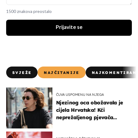
1500 znakova preostalo
Prijavite se
SVJEŽE
NAJČITANIJE
NAJKOMENTIRAN
ČUVA USPOMENU NA NJEGA
Njezinog oca obožavala je
cijela Hrvatska! Kći
neprežaljenog pjevača
projurila špicom na dva
kotača