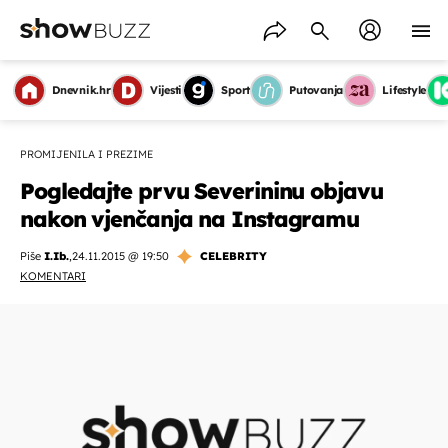
Dnevnik.hr
Vijesti
Sport
Putovanja
Lifestyle
PROMIJENILA I PREZIME
Pogledajte prvu Severininu objavu
nakon vjenčanja na Instagramu
Piše
I.Ib.
,
24.11.2015 @ 19:50
CELEBRITY
KOMENTARI
OMOGUĆI OBAVIJESTI