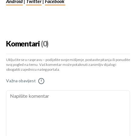
Android
|
Twitter
|
Facebook
Komentari
(0)
Uključite se u raspravu – podijelite svoje mišljenje, postavite pitanja ili ponudite
svoj pogled na temu. Vaš komentar može potaknuti zanimljiv dijalog i
obogatiti zajednicu našeg portala.
Važna obavijest
!