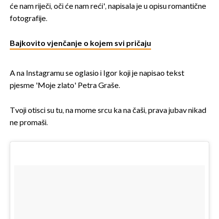
će nam riječi, oči će nam reći', napisala je u opisu romantične
fotografije.
Bajkovito vjenčanje o kojem svi pričaju
A na Instagramu se oglasio i Igor koji je napisao tekst
pjesme 'Moje zlato' Petra Graše.
Tvoji otisci su tu, na mome srcu ka na čaši, prava jubav nikad
ne promaši.