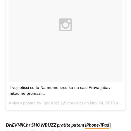
Tvoji otisci su tu Na mome srcu ka na casi Prava jubav
nikad ne promasi...
A video posted by Igor Kojic (@igorkojic) on
Nov 24, 2015 at 6:55am PST
DNEVNIK.hr SHOWBUZZ pratite putem
iPhone/iPad
|