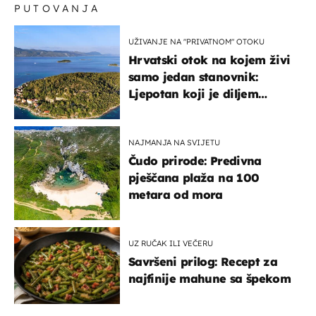
PUTOVANJA
UŽIVANJE NA "PRIVATNOM" OTOKU
Hrvatski otok na kojem živi
samo jedan stanovnik:
Ljepotan koji je diljem
svijeta poznat po svojem
"bijelom zlatu"
NAJMANJA NA SVIJETU
Čudo prirode: Predivna
pješčana plaža na 100
metara od mora
UZ RUČAK ILI VEČERU
Savršeni prilog: Recept za
najfinije mahune sa špekom