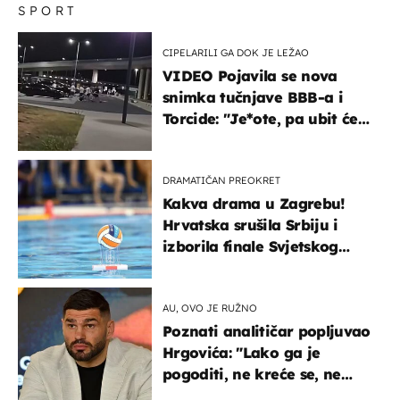
SPORT
CIPELARILI GA DOK JE LEŽAO
VIDEO Pojavila se nova
snimka tučnjave BBB-a i
Torcide: "Je*ote, pa ubit će
ga!"
DRAMATIČAN PREOKRET
Kakva drama u Zagrebu!
Hrvatska srušila Srbiju i
izborila finale Svjetskog
prvenstva
AU, OVO JE RUŽNO
Poznati analitičar popljuvao
Hrgovića: "Lako ga je
pogoditi, ne kreće se, ne
koristi noge..."