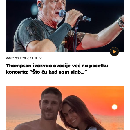
PRED 20 TISUĆA LJUDI
Thompson izazvao ovacije već na početku
koncerta: "Što ću kad sam slab..."