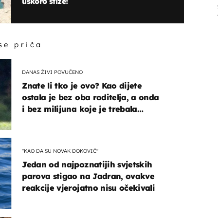
uskoro stiže!
 se priča
DANAS ŽIVI POVUČENO
Znate li tko je ovo? Kao dijete
ostala je bez oba roditelja, a onda
i bez milijuna koje je trebala
naslijediti
"KAO DA SU NOVAK ĐOKOVIĆ"
Jedan od najpoznatijih svjetskih
parova stigao na Jadran, ovakve
reakcije vjerojatno nisu očekivali