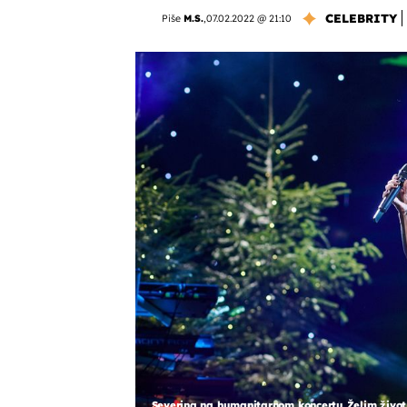
CELEBRITY
Piše
M.S.
,
07.02.2022 @ 21:10
Severina na humanitarnom koncertu Želim život 