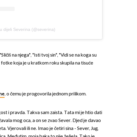
u dijeli Severina (@severina)
 "Sličiš na njega", "Isti tvoj sin", "Vidi se na koga su
pod fotke koja je u kratkom roku skupila na tisuće
ime
, o čemu je progovorila jednom prilikom.
st i pravda. Takva sam zaista. Tata mi je htio dati
žavala mog oca, a on se zvao Sever. Djed je davao
. Vjerovali ili ne. Imao je četiri sina - Sever, Jug,
nica. Međutim, moja baka to nije željela. Tako je