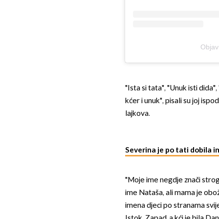
Objav
"Ista si tata", "Unuk isti dida",
kćer i unuk", pisali su joj is
lajkova.
Severina je po tati dobila 
"Moje ime negdje znači strogo
ime Nataša, ali mama je obo
imena djeci po stranama svijeta
Istok, Zapad, a kći je bila Da