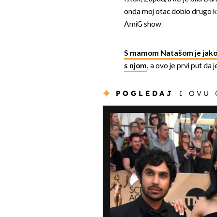
onda moj otac dobio drugo krs
AmiG show.
S mamom Natašom je jako v
s njom
,
a ovo je prvi put da 
POGLEDAJ
I OVU