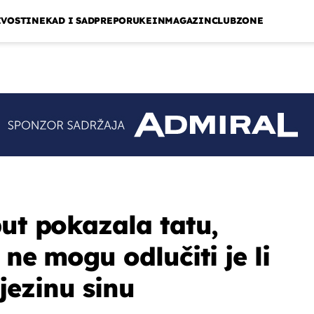
IVOSTI
NEKAD I SAD
PREPORUKE
INMAGAZIN
CLUBZONE
put pokazala tatu,
 ne mogu odlučiti je li
 njezinu sinu