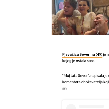
Pjevačica Severina (49)
je n
kojeg je ostala rano.
"Moj tata Sever", napisala je 
komentara obožavatelja koji se
sin.