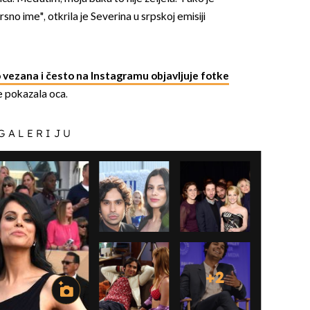
no ime", otkrila je Severina u srpskoj emisiji
ezana i često na Instagramu objavljuje fotke
je pokazala oca.
 GALERIJU
+
2