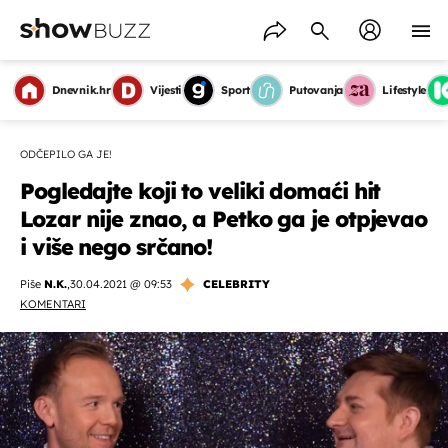
Dnevnik.hr
Vijesti
Sport
Putovanja
Lifestyle
ODČEPILO GA JE!
Pogledajte koji to veliki domaći hit
Lozar nije znao, a Petko ga je otpjevao
i više nego srčano!
Piše
N.K.
,
30.04.2021 @ 09:53
CELEBRITY
KOMENTARI
OMOGUĆI OBAVIJESTI