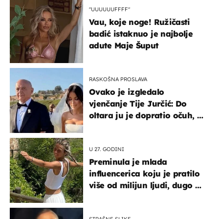
"UUUUUUFFFF"
Vau, koje noge! Ružičasti
badić istaknuo je najbolje
adute Maje Šuput
RASKOŠNA PROSLAVA
Ovako je izgledalo
vjenčanje Tije Jurčić: Do
oltara ju je dopratio očuh, a
slavilo se uz Olivera i Rozgu
U 27. GODINI
Preminula je mlada
influencerica koju je pratilo
više od milijun ljudi, dugo se
borila s opakom bolešću
STRAŠNE SLIKE