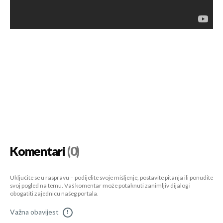
Komentari
(0)
Uključite se u raspravu – podijelite svoje mišljenje, postavite pitanja ili ponudite
svoj pogled na temu. Vaš komentar može potaknuti zanimljiv dijalog i
obogatiti zajednicu našeg portala.
Važna obavijest
!