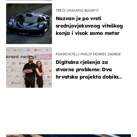
TREĆI UNIKATNI BUGATTI
Nazvan je po vrsti
srednjovjekovnog viteškog
konja i visok samo metar
POKROVITELJ PHILIP MORRIS ZAGREB
Digitalna rješenja za
stvarne probleme: Dva
hrvatska projekta dobila
potporu za razvoj