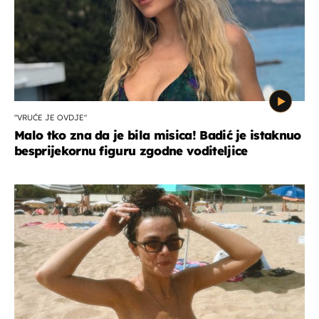
"VRUĆE JE OVDJE"
Malo tko zna da je bila misica! Badić je istaknuo
besprijekornu figuru zgodne voditeljice