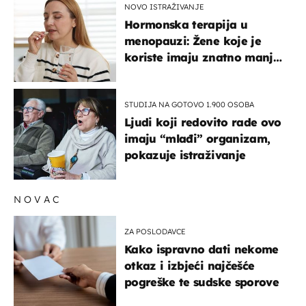
NOVO ISTRAŽIVANJE
Hormonska terapija u
menopauzi: Žene koje je
koriste imaju znatno manji
rizik od ovoga
STUDIJA NA GOTOVO 1.900 OSOBA
Ljudi koji redovito rade ovo
imaju “mlađi” organizam,
pokazuje istraživanje
NOVAC
ZA POSLODAVCE
Kako ispravno dati nekome
otkaz i izbjeći najčešće
pogreške te sudske sporove