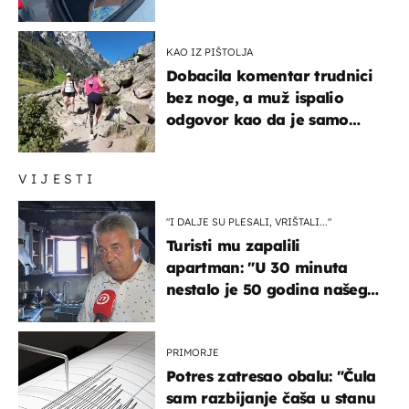
društvenim mrežama
KAO IZ PIŠTOLJA
Dobacila komentar trudnici
bez noge, a muž ispalio
odgovor kao da je samo
čekao…
VIJESTI
"I DALJE SU PLESALI, VRIŠTALI..."
Turisti mu zapalili
apartman: "U 30 minuta
nestalo je 50 godina našeg
života, supruga i ja ne
možemo oka sklopiti"
PRIMORJE
Potres zatresao obalu: "Čula
sam razbijanje čaša u stanu