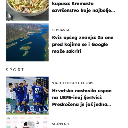
kupusa: Kremasto
savršenstvo koje najbolje
paše uz pečeno meso
15 PITANJA
Kviz općeg znanja: Za one
pred kojima se i Google
može sakriti
SPORT
SJAJAN TJEDAN U EUROPI
Hrvatska nastavila uspon
na UEFA-inoj ljestvici:
Preskočena je još jedna
država
SLUŽBENO