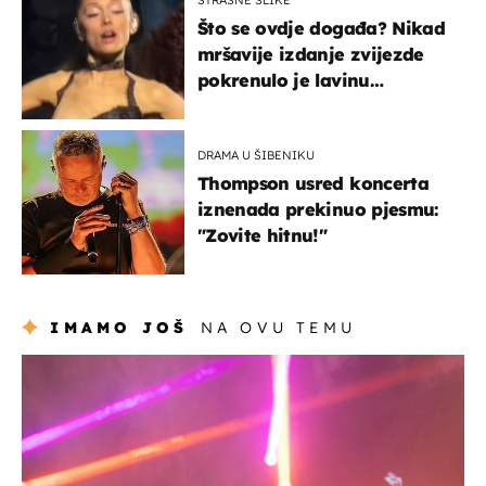
Što se ovdje događa? Nikad
mršavije izdanje zvijezde
pokrenulo je lavinu
zabrinutih komentara
DRAMA U ŠIBENIKU
Thompson usred koncerta
iznenada prekinuo pjesmu:
"Zovite hitnu!"
IMAMO JOŠ
NA OVU TEMU
kultura & zabava