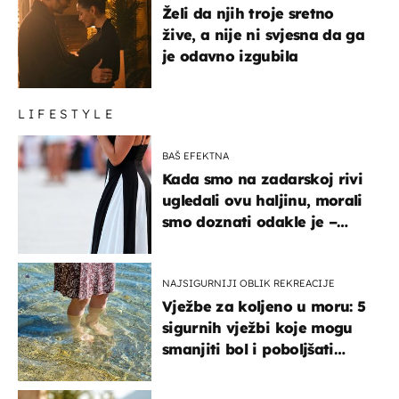
Želi da njih troje sretno
žive, a nije ni svjesna da ga
je odavno izgubila
LIFESTYLE
BAŠ EFEKTNA
Kada smo na zadarskoj rivi
ugledali ovu haljinu, morali
smo doznati odakle je –
košta samo 18 eura
NAJSIGURNIJI OBLIK REKREACIJE
Vježbe za koljeno u moru: 5
sigurnih vježbi koje mogu
smanjiti bol i poboljšati
pokretljivost