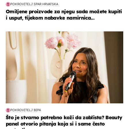
POKROVITELJ SPAR HRVATSKA
Omiljene proizvode za njegu sada možete kupiti
i usput, tijekom nabavke namirnica...
moda & ljepota
POKROVITELJ BIPA
Što je stvarno potrebno koži da zablista? Beauty
panel otvorio pitanja koja si i same često