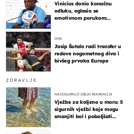
Vinicius donio konačnu
odluku, oglasio se
emotivnom porukom:
"Hvala vam svima"
OPA!
Josip Šutalo radi transfer u
redove nogometnog diva i
bivšeg prvaka Europe
ZDRAVLJE
NAJSIGURNIJI OBLIK REKREACIJE
Vježbe za koljeno u moru: 5
sigurnih vježbi koje mogu
smanjiti bol i poboljšati
pokretljivost