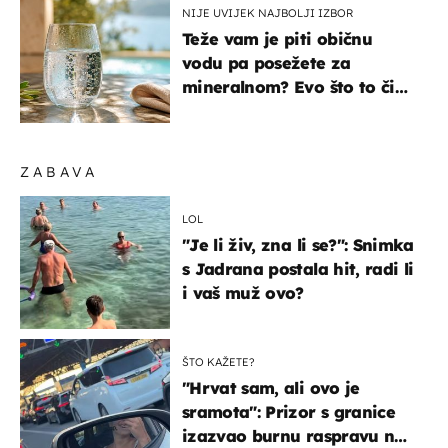
NIJE UVIJEK NAJBOLJI IZBOR
Teže vam je piti običnu
vodu pa posežete za
mineralnom? Evo što to čini
organizmu
ZABAVA
LOL
"Je li živ, zna li se?": Snimka
s Jadrana postala hit, radi li
i vaš muž ovo?
ŠTO KAŽETE?
"Hrvat sam, ali ovo je
sramota": Prizor s granice
izazvao burnu raspravu na