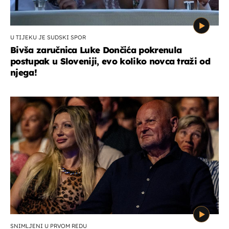
U TIJEKU JE SUDSKI SPOR
Bivša zaručnica Luke Dončića pokrenula
postupak u Sloveniji, evo koliko novca traži od
njega!
SNIMLJENI U PRVOM REDU