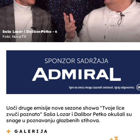
Saša Lozar i Dalibor Petko - 6
Foto: Nova TV
Uoči druge emisije nove sezone showa "Tvoje lice
zvuči poznato" Saša Lozar i Dalibor Petko okušali su
snage u poznavanju glazbenih stihova.
GALERIJA
3