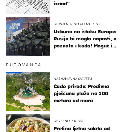
iznad"
OBAVJEŠTAJNO UPOZORENJE
Uzbuna na istoku Europe:
Rusija bi mogla napasti, a
poznato i kada! Moguć i
kopneni upad u članicu
NATO-a
PUTOVANJA
NAJMANJA NA SVIJETU
Čudo prirode: Predivna
pješčana plaža na 100
metara od mora
OBVEZNO PROBATI!
Prefina ljetna salata od