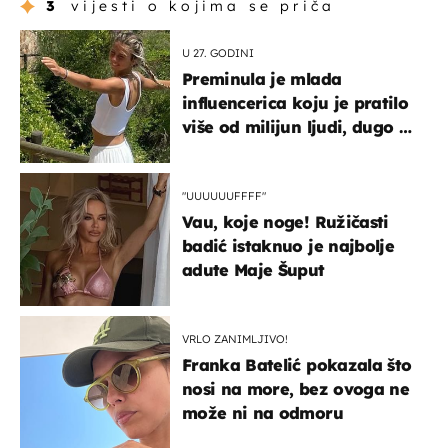
3
vijesti o kojima se priča
U 27. GODINI
Preminula je mlada
influencerica koju je pratilo
više od milijun ljudi, dugo se
borila s opakom bolešću
"UUUUUUFFFF"
Vau, koje noge! Ružičasti
badić istaknuo je najbolje
adute Maje Šuput
VRLO ZANIMLJIVO!
Franka Batelić pokazala što
nosi na more, bez ovoga ne
može ni na odmoru