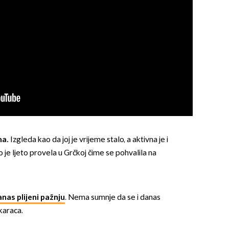
na.
Izgleda kao da joj je vrijeme stalo, a aktivna je i
e ljeto provela u Grčkoj čime se pohvalila na
anas plijeni pažnju
. Nema sumnje da se i danas
karaca.