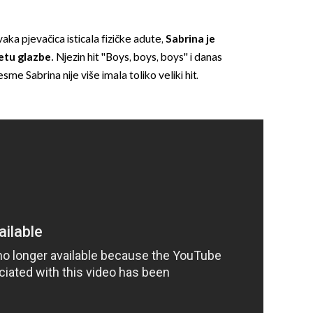
ka pjevačica isticala fizičke adute,
Sabrina je
jetu glazbe.
Njezin hit ''Boys, boys, boys'' i danas
sme Sabrina nije više imala toliko veliki hit.
OMOGUĆI OBAVIJESTI