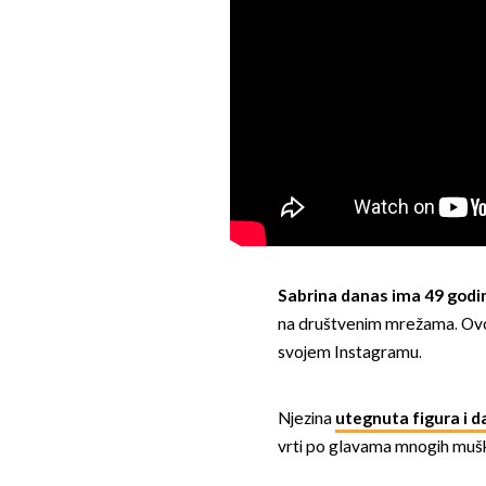
Sabrina danas ima 49 godi
na društvenim mrežama. Ovo j
svojem Instagramu.
Njezina
utegnuta figura i d
vrti po glavama mnogih muš