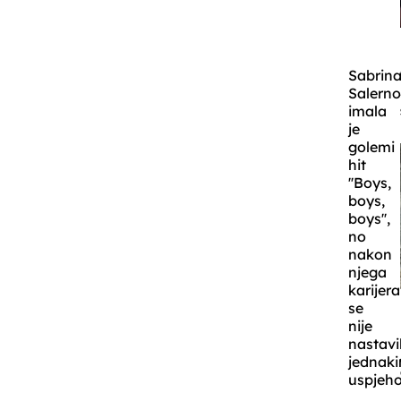
Sabrin
Salern
imala
je
golemi
hit
''Boys,
boys,
boys'',
no
nakon
njega
karijera
se
nije
nastavi
jednak
uspjeh