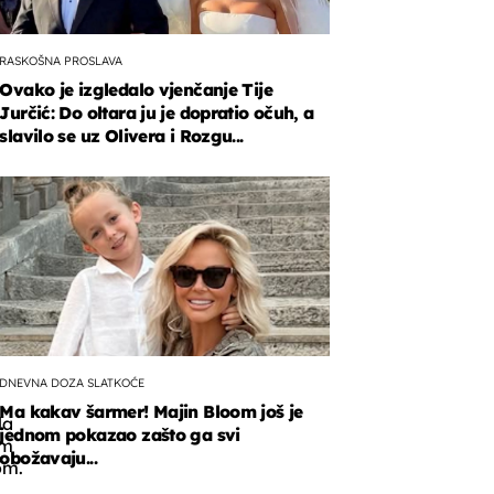
RASKOŠNA PROSLAVA
Ovako je izgledalo vjenčanje Tije
a
Jurčić: Do oltara ju je dopratio očuh, a
o
slavilo se uz Olivera i Rozgu...
DNEVNA DOZA SLATKOĆE
Ma kakav šarmer! Majin Bloom još je
la
jednom pokazao zašto ga svi
im
obožavaju...
om.