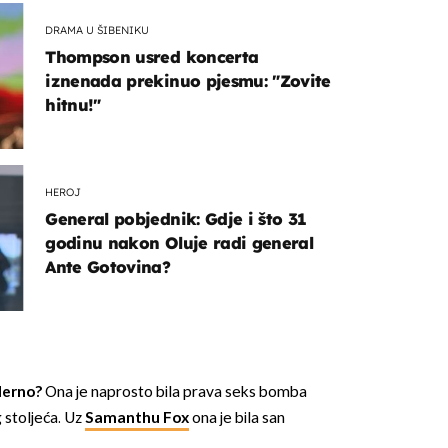
DRAMA U ŠIBENIKU
Thompson usred koncerta
iznenada prekinuo pjesmu: "Zovite
hitnu!"
HEROJ
General pobjednik: Gdje i što 31
godinu nakon Oluje radi general
Ante Gotovina?
lerno?
Ona je naprosto bila prava seks bomba
stoljeća. Uz
Samanthu Fox
ona je bila san