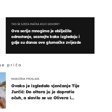
TKO SE SJEĆA MAČKA KOJI GOVORI?
Ova serija mnogima je obilježila
odrastanje, saznajte kako izgledaju i
gdje su danas ove glumačke zvijezde
 se priča
RASKOŠNA PROSLAVA
Ovako je izgledalo vjenčanje Tije
Jurčić: Do oltara ju je dopratio
očuh, a slavilo se uz Olivera i
Rozgu