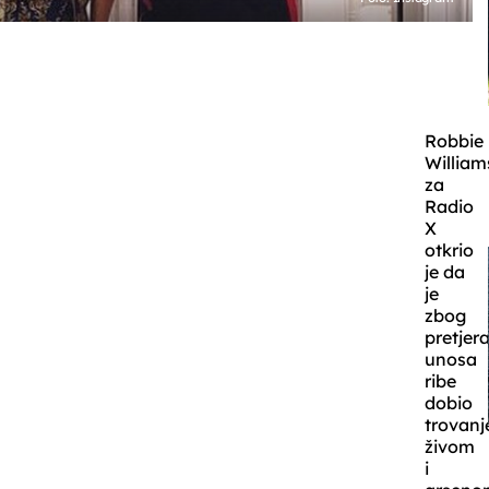
Robbie
William
za
Radio
X
otkrio
je da
je
zbog
pretjer
unosa
ribe
dobio
trovanj
živom
i