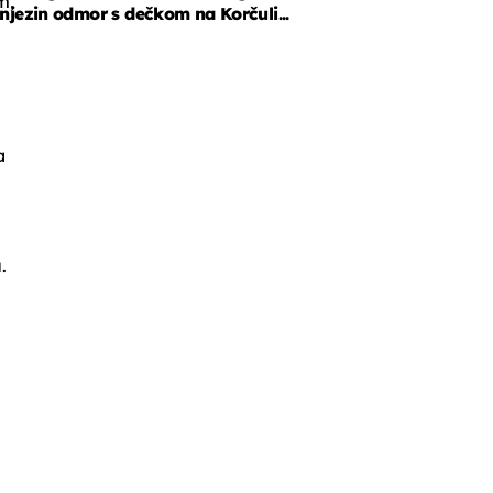
m,
njezin odmor s dečkom na Korčuli...
a
.