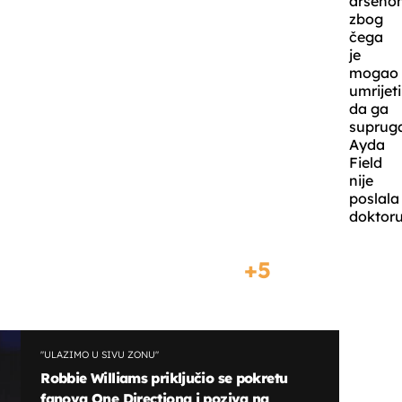
arseno
zbog
čega
je
mogao
umrijeti
da ga
suprug
Ayda
Field
nije
poslala
doktoru
5
"ULAZIMO U SIVU ZONU"
Robbie Williams priključio se pokretu
fanova One Directiona i poziva na