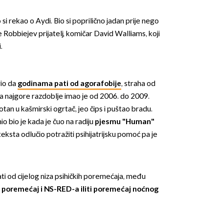
si rekao o Aydi. Bio si poprilično jadan prije nego
je Robbiejev prijatelj, komičar David Walliams, koji
.
rio da
godinama pati od agorafobije
, straha od
, a najgore razdoblje imao je od 2006. do 2009.
otan u kašmirski ogrtač, jeo čips i puštao bradu.
io bio je kada je čuo na radiju
pjesmu "Human"
eksta odlučio potražiti psihijatrijsku pomoć pa je
pati od cijelog niza psihičkih poremećaja, među
i poremećaj i NS-RED-a iliti poremećaj noćnog