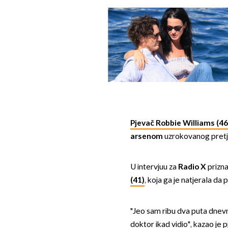
Pjevač Robbie Williams (46
arsenom
uzrokovanog pretje
U intervjuu za
Radio X
prizna
(41)
, koja ga je natjerala da 
"Jeo sam ribu dva puta dnevn
doktor ikad vidio", kazao je p