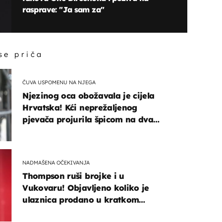
rasprave: "Ja sam za"
 se priča
ČUVA USPOMENU NA NJEGA
Njezinog oca obožavala je cijela
Hrvatska! Kći neprežaljenog
pjevača projurila špicom na dva
kotača
NADMAŠENA OČEKIVANJA
Thompson ruši brojke i u
Vukovaru! Objavljeno koliko je
ulaznica prodano u kratkom
vremenu