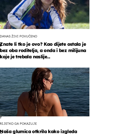
DANAS ŽIVI POVUČENO
Znate li tko je ovo? Kao dijete ostala je
s
bez oba roditelja, a onda i bez milijuna
koje je trebala naslije...
anog
e
RIJETKO GA POKAZUJE
Naša glumica otkrila kako izgleda