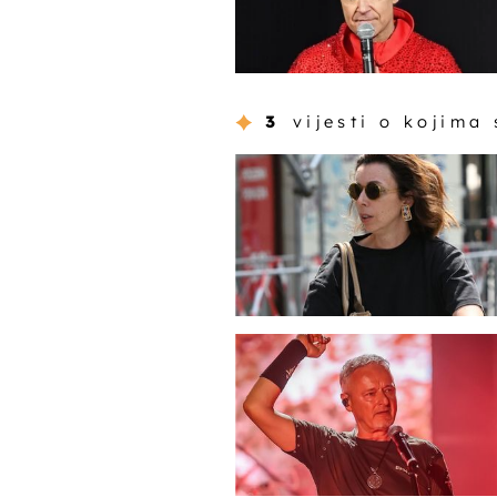
3
vijesti o kojima