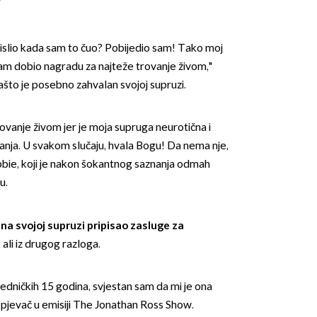
islio kada sam to čuo? Pobijedio sam! Tako moj
am dobio nagradu za najteže trovanje živom,"
 zašto je posebno zahvalan svojoj supruzi.
rovanje živom jer je moja supruga neurotična i
ranja. U svakom slučaju, hvala Bogu! Da nema nje,
obbie, koji je nakon šokantnog saznanja odmah
u.
dna svojoj supruzi pripisao zasluge za
, ali iz drugog razloga.
edničkih 15 godina, svjestan sam da mi je ona
je pjevač u emisiji The Jonathan Ross Show.