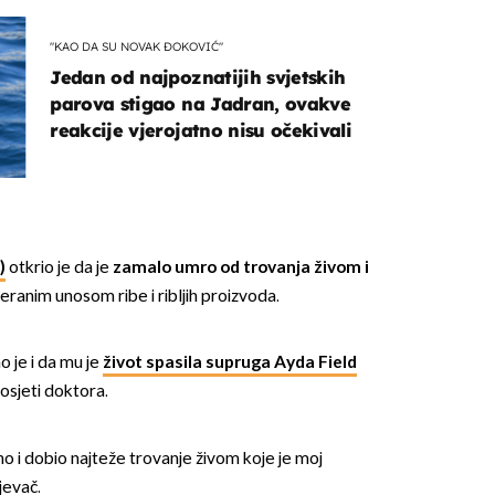
"KAO DA SU NOVAK ĐOKOVIĆ"
Jedan od najpoznatijih svjetskih
parova stigao na Jadran, ovakve
reakcije vjerojatno nisu očekivali
OMOGUĆI OBAVIJESTI
)
otkrio je da je
zamalo umro od trovanja živom i
ranim unosom ribe i ribljih proizvoda.
o je i da mu je
život spasila supruga Ayda Field
posjeti doktora.
o i dobio najteže trovanje živom koje je moj
jevač.