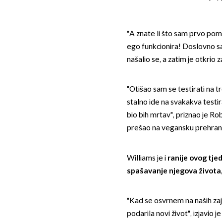
"A znate li što sam prvo pom
ego funkcionira! Doslovno s
našalio se, a zatim je otkrio
"Otišao sam se testirati na t
stalno ide na svakakva testi
bio bih mrtav", priznao je R
prešao na vegansku prehran
Williams je i
ranije ovog tje
spašavanje njegova života
"Kad se osvrnem na naših zaj
podarila novi život", izjavio 