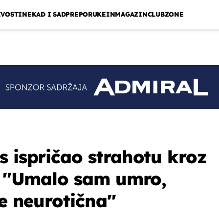
IVOSTI
NEKAD I SAD
PREPORUKE
INMAGAZIN
CLUBZONE
s ispričao strahotu kroz
: ''Umalo sam umro,
je neurotična''