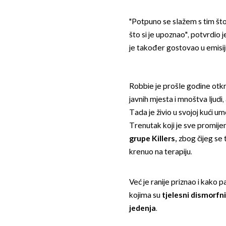
"Potpuno se slažem s tim što 
što si je upoznao", potvrdio 
je također gostovao u emisiji
Robbie je prošle godine otk
javnih mjesta i mnoštva ljudi
Tada je živio u svojoj kući um
Trenutak koji je sve promijen
grupe Killers,
zbog čijeg se t
krenuo na terapiju.
Već je ranije priznao i kako 
kojima su
tjelesni dismorfn
jedenja
.