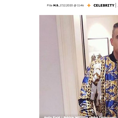
CELEBRITY
Piše
M.S.
,
17.12.2020 @ 11:46
Ayda Field i Robbie Williams (Foto: Instagram)