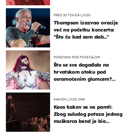
u kratkom vremenu
PRED 20 TISUĆA LJUDI
Thompson izazvao ovacije
već na početku koncerta:
"Što ću kad sam slab..."
PONOVNO POD POVEĆALOM
Što se sve događalo na
hrvatskom otoku pod
osramoćenim glumcem?
Bizarni prizori i danas
izazivaju nevjericu
KAKVIH LJUDI IMA!
Kaos kakav se ne pamti:
Zbog suludog poteza jednog
muškarca bend je bio
prisiljen prekinuti nastup