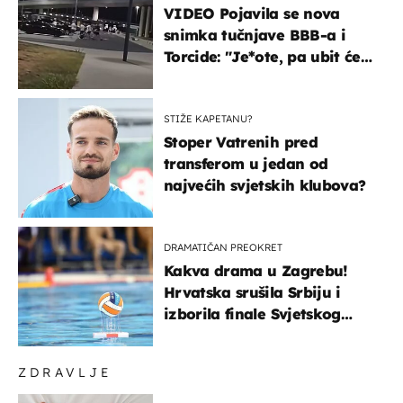
VIDEO Pojavila se nova
snimka tučnjave BBB-a i
Torcide: "Je*ote, pa ubit će
ga!"
STIŽE KAPETANU?
Stoper Vatrenih pred
transferom u jedan od
najvećih svjetskih klubova?
DRAMATIČAN PREOKRET
Kakva drama u Zagrebu!
Hrvatska srušila Srbiju i
izborila finale Svjetskog
prvenstva
ZDRAVLJE