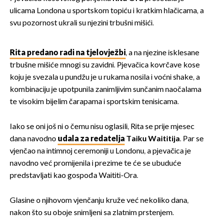
ulicama Londona u sportskom topiću i kratkim hlačicama, a
svu pozornost ukrali su njezini trbušni mišići.
Rita predano radi na tjelovježbi
, a na njezine isklesane
trbušne mišiće mnogi su zavidni. Pjevačica kovrčave kose
koju je svezala u pundžu je u rukama nosila i voćni shake, a
kombinaciju je upotpunila zanimljivim sunčanim naočalama
te visokim bijelim čarapama i sportskim tenisicama.
Iako se oni još ni o čemu nisu oglasili, Rita se prije mjesec
dana navodno
udala za redatelja
Taiku Waititija
. Par se
vjenčao na intimnoj ceremoniji u Londonu, a pjevačica je
navodno već promijenila i prezime te će se ubuduće
predstavljati kao gospođa Waititi-Ora.
Glasine o njihovom vjenčanju kruže već nekoliko dana,
nakon što su oboje snimljeni sa zlatnim prstenjem.