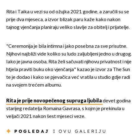
Rita i Taika u vezi su od ožujka 2021. godine, a zaručili su se
prije dva mjeseca, a izvor blizak paru kaže kako nakon
tajnog vjenčanja planiraju veliko slavlje za obitelj i prijatelje.
"Ceremonija je bila intimna i jako posebna za sve prisutne.
Njihovi najbliži vide koliko su ludo zaljubljeni jedno u drugog.
Iako je javna osoba, Rita želi sačuvati njihovu privatnost i nije
htjela praviti buku oko vjenčanja" kazao je izvor za The Sun
te je dodao i kako se pjevačica već vratila u studio gdje radi
na svojem trećem albumu.
Rita je prije novopečenog supruga ljubila
devet godina
starijeg redatelja Romaina Gavrasa, s kojm je prekinula u
veljači 2021. nakon šest mjeseci veze.
POGLEDAJ
I OVU GALERIJU