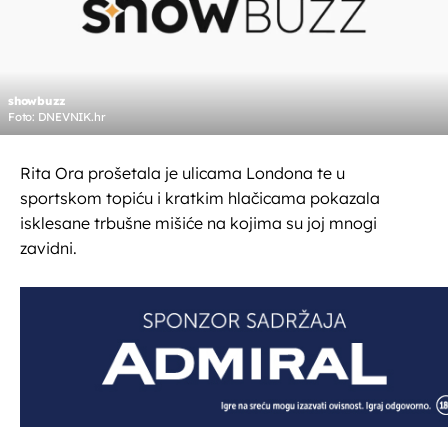
showbuzz
Foto: DNEVNIK.hr
Rita Ora prošetala je ulicama Londona te u
sportskom topiću i kratkim hlačicama pokazala
isklesane trbušne mišiće na kojima su joj mnogi
zavidni.