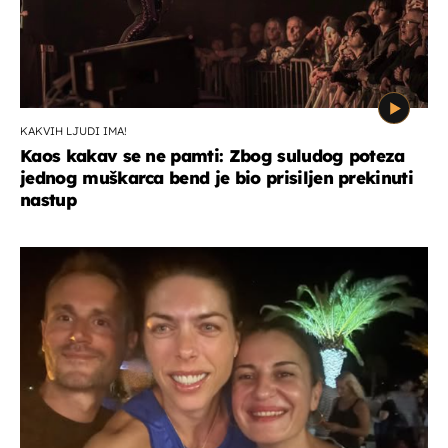
KAKVIH LJUDI IMA!
Kaos kakav se ne pamti: Zbog suludog poteza
jednog muškarca bend je bio prisiljen prekinuti
nastup