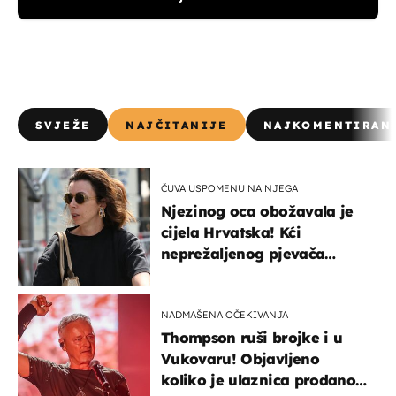
SVJEŽE
NAJČITANIJE
NAJKOMENTIRAN
ČUVA USPOMENU NA NJEGA
Njezinog oca obožavala je
cijela Hrvatska! Kći
neprežaljenog pjevača
projurila špicom na dva
kotača
NADMAŠENA OČEKIVANJA
Thompson ruši brojke i u
Vukovaru! Objavljeno
koliko je ulaznica prodano