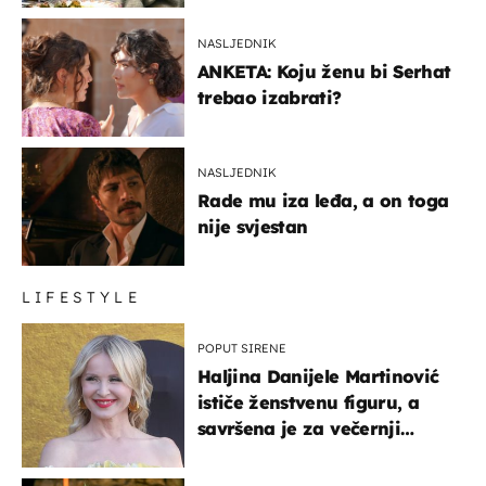
NASLJEDNIK
ANKETA: Koju ženu bi Serhat
trebao izabrati?
NASLJEDNIK
Rade mu iza leđa, a on toga
nije svjestan
LIFESTYLE
POPUT SIRENE
Haljina Danijele Martinović
ističe ženstvenu figuru, a
savršena je za večernji
izlazak na moru