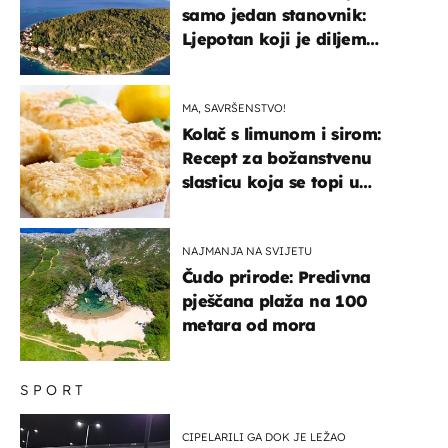
samo jedan stanovnik:
Ljepotan koji je diljem
svijeta poznat po svojem
"bijelom zlatu"
MA, SAVRŠENSTVO!
Kolač s limunom i sirom:
Recept za božanstvenu
slasticu koja se topi u
ustima
NAJMANJA NA SVIJETU
Čudo prirode: Predivna
pješčana plaža na 100
metara od mora
SPORT
CIPELARILI GA DOK JE LEŽAO