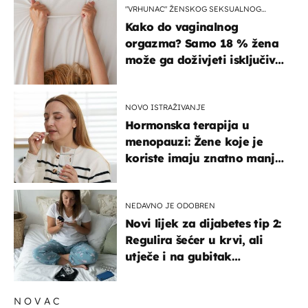
"VRHUNAC" ŽENSKOG SEKSUALNOG
ISKUSTVA
Kako do vaginalnog
orgazma? Samo 18 % žena
može ga doživjeti isključivo
na ovaj način
NOVO ISTRAŽIVANJE
Hormonska terapija u
menopauzi: Žene koje je
koriste imaju znatno manji
rizik od ovoga
NEDAVNO JE ODOBREN
Novi lijek za dijabetes tip 2:
Regulira šećer u krvi, ali
utječe i na gubitak
kilograma! Evo tko ga smije
uzimati i koje su nuspojave
NOVAC