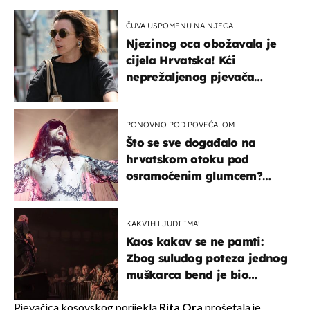
ČUVA USPOMENU NA NJEGA
Njezinog oca obožavala je
cijela Hrvatska! Kći
neprežaljenog pjevača
projurila špicom na dva
kotača
PONOVNO POD POVEĆALOM
Što se sve događalo na
hrvatskom otoku pod
osramoćenim glumcem?
Bizarni prizori i danas
izazivaju nevjericu
KAKVIH LJUDI IMA!
Kaos kakav se ne pamti:
Zbog suludog poteza jednog
muškarca bend je bio
prisiljen prekinuti nastup
Pjevačica kosovskog porijekla
Rita Ora
prošetala je