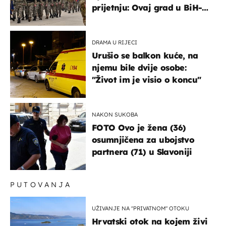
prijetnju: Ovaj grad u BiH-u
bi mogao biti žarište
DRAMA U RIJECI
Urušio se balkon kuće, na
njemu bile dvije osobe:
"Život im je visio o koncu"
NAKON SUKOBA
FOTO Ovo je žena (36)
osumnjičena za ubojstvo
partnera (71) u Slavoniji
PUTOVANJA
UŽIVANJE NA "PRIVATNOM" OTOKU
Hrvatski otok na kojem živi