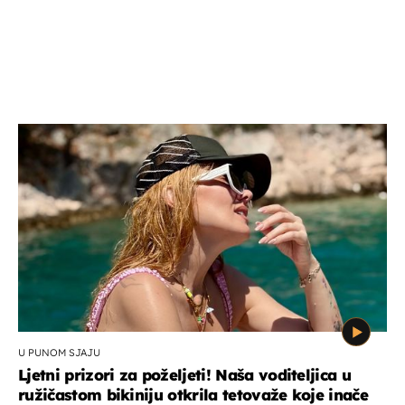
U PUNOM SJAJU
Ljetni prizori za poželjeti! Naša voditeljica u
ružičastom bikiniju otkrila tetovaže koje inače