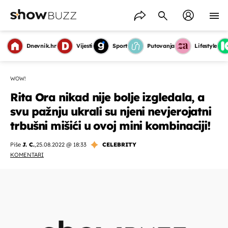
Dnevnik.hr
Vijesti
Sport
Putovanja
Lifestyle
WOW!
Rita Ora nikad nije bolje izgledala, a
svu pažnju ukrali su njeni nevjerojatni
trbušni mišići u ovoj mini kombinaciji!
Piše
J. C.
,
25.08.2022 @ 18:33
CELEBRITY
KOMENTARI
OMOGUĆI OBAVIJESTI