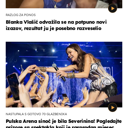
RAZLOG ZA PONOS
Blanka Vlašić odvažila se na potpuno novi
izazov, rezultat ju je posebno razveselio
NASTUPALA S GOTOVO 70 GLAZBENIKA
Pulska Arena sinoć je bila Severinina! Pogledajte
prizore sa spektakla koji je rasprodan mjesec