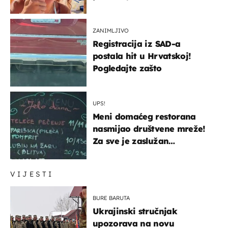
ZANIMLJIVO
Registracija iz SAD-a
postala hit u Hrvatskoj!
Pogledajte zašto
UPS!
Meni domaćeg restorana
nasmijao društvene mreže!
Za sve je zaslužan
urnebesan naziv jela
VIJESTI
BURE BARUTA
Ukrajinski stručnjak
upozorava na novu