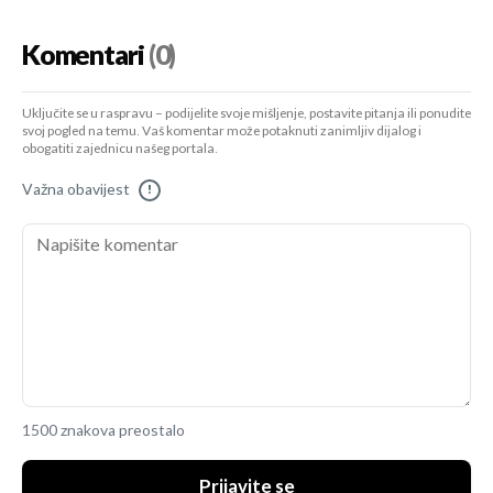
Komentari
(0)
Uključite se u raspravu – podijelite svoje mišljenje, postavite pitanja ili ponudite
svoj pogled na temu. Vaš komentar može potaknuti zanimljiv dijalog i
obogatiti zajednicu našeg portala.
Važna obavijest
!
1500 znakova preostalo
Prijavite se