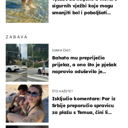
sigurnih vježbi koje mogu
smanjiti bol i poboljšati
pokretljivost
ZABAVA
SVAKA ČAST
Bahato mu prepriječio
prijelaz, a ono što je pješak
napravio oduševilo je
društvene mreže
ŠTO KAŽETE?
Isključio komentare: Par iz
Srbije preporučio spravicu
za plažu s Temua, čini li
vam se ovo sigurnim?