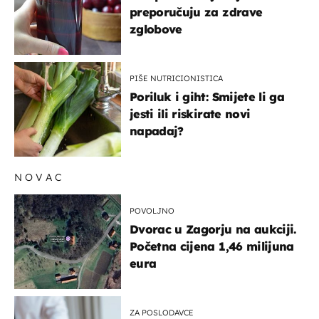
preporučuju za zdrave
zglobove
PIŠE NUTRICIONISTICA
Poriluk i giht: Smijete li ga
jesti ili riskirate novi
napadaj?
NOVAC
POVOLJNO
Dvorac u Zagorju na aukciji.
Početna cijena 1,46 milijuna
eura
ZA POSLODAVCE