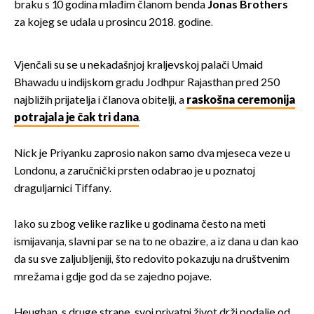
braku s 10 godina mlađim članom benda
Jonas Brothers
za kojeg se udala u prosincu 2018. godine.
Vjenčali su se u nekadašnjoj kraljevskoj palači Umaid
Bhawadu u indijskom gradu Jodhpur Rajasthan pred 250
najbližih prijatelja i članova obitelji, a
raskošna ceremonija
potrajala je čak tri dana
.
Nick je Priyanku zaprosio nakon samo dva mjeseca veze u
Londonu, a zaručnički prsten odabrao je u poznatoj
draguljarnici Tiffany.
Iako su zbog velike razlike u godinama često na meti
ismijavanja, slavni par se na to ne obazire, a iz dana u dan kao
da su sve zaljubljeniji, što redovito pokazuju na društvenim
mrežama i gdje god da se zajedno pojave.
Heughan, s druge strane, svoj privatni život drži podalje od