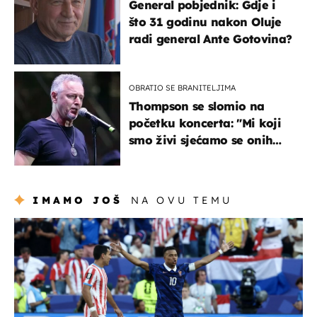
General pobjednik: Gdje i
što 31 godinu nakon Oluje
radi general Ante Gotovina?
OBRATIO SE BRANITELJIMA
Thompson se slomio na
početku koncerta: "Mi koji
smo živi sjećamo se onih
koji nisu..."
IMAMO JOŠ
NA OVU TEMU
svjetsko prvenstvo 2026