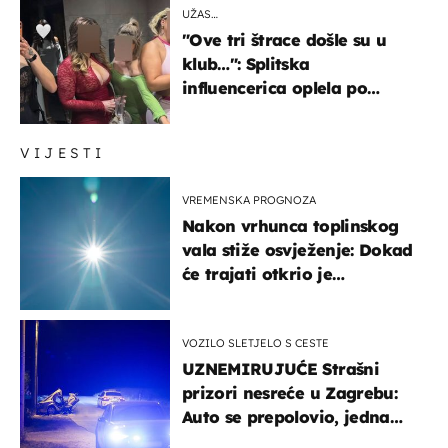
UŽAS…
"Ove tri štrace došle su u
klub…": Splitska
influencerica oplela po
ženama zbog užasnog
ponašanja
VIJESTI
VREMENSKA PROGNOZA
Nakon vrhunca toplinskog
vala stiže osvježenje: Dokad
će trajati otkrio je
meteorolog
VOZILO SLETJELO S CESTE
UZNEMIRUJUĆE Strašni
prizori nesreće u Zagrebu:
Auto se prepolovio, jedna
osoba poginula