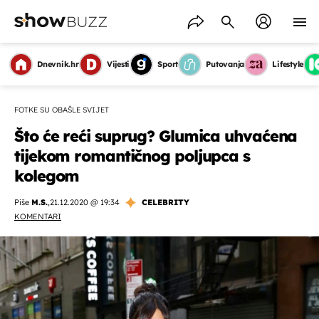
Dnevnik.hr
Vijesti
Sport
Putovanja
Lifestyle
FOTKE SU OBAŠLE SVIJET
Što će reći suprug? Glumica uhvaćena
tijekom romantičnog poljupca s
kolegom
Piše
M.S.
,
21.12.2020 @ 19:34
CELEBRITY
KOMENTARI
OMOGUĆI OBAVIJESTI