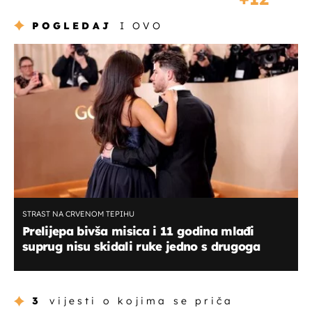
POGLEDAJ
I OVO
STRAST NA CRVENOM TEPIHU
Prelijepa bivša misica i 11 godina mlađi
suprug nisu skidali ruke jedno s drugoga
3
vijesti o kojima se priča