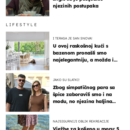
njezinih postupaka
LIFESTYLE
I TERASA JE SAN SNOVA!
U ovoj raskošnoj kući s
bazenom pronašli smo
najelegantniju, a možda i
najljepšu bijelu kuhinju
JAKO SU SLATKI!
Zbog simpatičnog para sa
špice zaboravili smo i na
modu, no njezina haljina
itekako nas se dojmila
NAJSIGURNIJI OBLIK REKREACIJE
Vježbe za koljeno u moru: 5