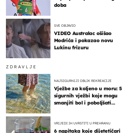
doba
SVE OBJAVIO
VIDEO Australac ošišao
Modrića i pokazao novu
Lukinu frizuru
ZDRAVLJE
NAJSIGURNIJI OBLIK REKREACIJE
Vježbe za koljeno u moru: 5
sigurnih vježbi koje mogu
smanjiti bol i poboljšati
pokretljivost
VRIJEDI IH UVRSTITI U PREHRANU
6 napitaka koje dijetetičari