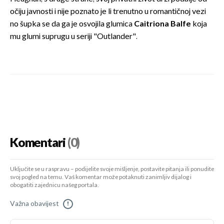
očiju javnosti i nije poznato je li trenutno u romantičnoj vezi
no šupka se da ga je osvojila glumica
Caitriona Balfe
koja
mu glumi suprugu u seriji "Outlander".
Komentari
(0)
Uključite se u raspravu – podijelite svoje mišljenje, postavite pitanja ili ponudite
svoj pogled na temu. Vaš komentar može potaknuti zanimljiv dijalog i
obogatiti zajednicu našeg portala.
Važna obavijest
!