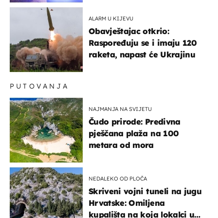
ALARM U KIJEVU
Obavještajac otkrio:
Raspoređuju se i imaju 120
raketa, napast će Ukrajinu
PUTOVANJA
NAJMANJA NA SVIJETU
Čudo prirode: Predivna
pješčana plaža na 100
metara od mora
NEDALEKO OD PLOČA
Skriveni vojni tuneli na jugu
Hrvatske: Omiljena
kupališta na koja lokalci u