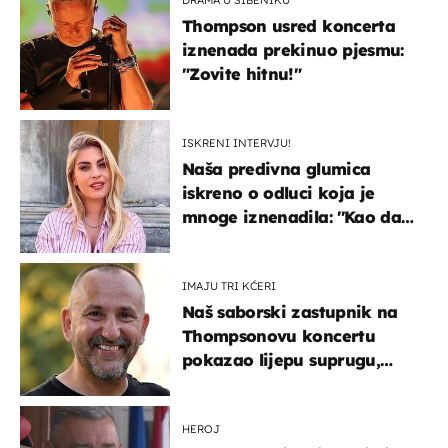
Thompson usred koncerta
iznenada prekinuo pjesmu:
"Zovite hitnu!"
ISKRENI INTERVJU!
Naša predivna glumica
iskreno o odluci koja je
mnoge iznenadila: ''Kao da
mi je veliki teret pao s leđa''
IMAJU TRI KĆERI
Naš saborski zastupnik na
Thompsonovu koncertu
pokazao lijepu suprugu,
koja godinama izbjegava
javnost
HEROJ