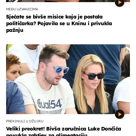
MEĐU UZVANICIMA
Sjećate se bivše misice koja je postala
političarka? Pojavila se u Kninu i privukla
pažnju
PREKINULI U OŽUJKU
Veliki preokret! Bivša zaručnica Luke Dončića
povukla zahtjev za alimentaciju