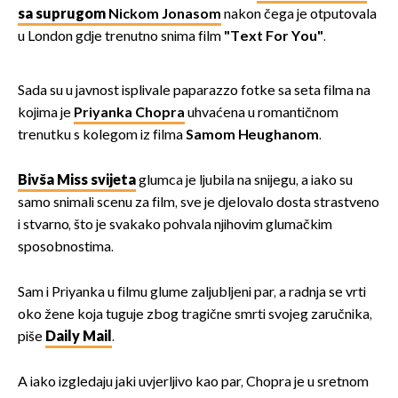
sa suprugom
Nickom Jonasom
nakon čega je otputovala
u London gdje trenutno snima film
"Text For You"
.
Sada su u javnost isplivale paparazzo fotke sa seta filma na
kojima je
Priyanka Chopra
uhvaćena u romantičnom
trenutku s kolegom iz filma
Samom Heughanom
.
Bivša Miss svijeta
glumca je ljubila na snijegu, a iako su
samo snimali scenu za film, sve je djelovalo dosta strastveno
i stvarno, što je svakako pohvala njihovim glumačkim
sposobnostima.
Sam i Priyanka u filmu glume zaljubljeni par, a radnja se vrti
oko žene koja tuguje zbog tragične smrti svojeg zaručnika,
piše
Daily Mail
.
A iako izgledaju jaki uvjerljivo kao par, Chopra je u sretnom