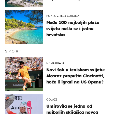
miru dolaze roniti i skakati
u more
POKROVITELJ CORONA
Među 100 najboljih plaža
svijeta našla se i jedna
hrvatska
SPORT
NEMA KRAJA
Novi šok u teniskom svijetu:
Alcaraz propušta Cincinatti,
hoće li igrati na US Openu?
ODLAZI
Umirovila se jedna od
najboljih skijašica novog