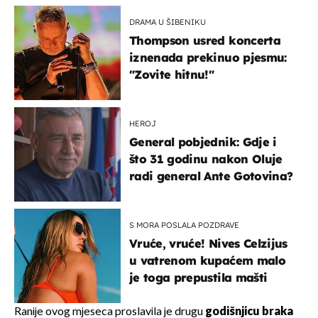
DRAMA U ŠIBENIKU
Thompson usred koncerta
iznenada prekinuo pjesmu:
"Zovite hitnu!"
HEROJ
General pobjednik: Gdje i
što 31 godinu nakon Oluje
radi general Ante Gotovina?
S MORA POSLALA POZDRAVE
Vruće, vruće! Nives Celzijus
u vatrenom kupaćem malo
je toga prepustila mašti
Ranije ovog mjeseca proslavila je drugu
godišnjicu braka