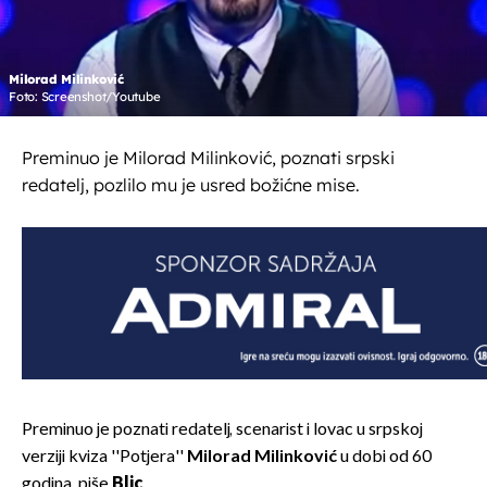
Milorad Milinković
Foto: Screenshot/Youtube
Preminuo je Milorad Milinković, poznati srpski
redatelj, pozlilo mu je usred božićne mise.
Preminuo je poznati redatelj, scenarist i lovac u srpskoj
verziji kviza ''Potjera''
Milorad Milinković
u dobi od 60
godina, piše
Blic
.