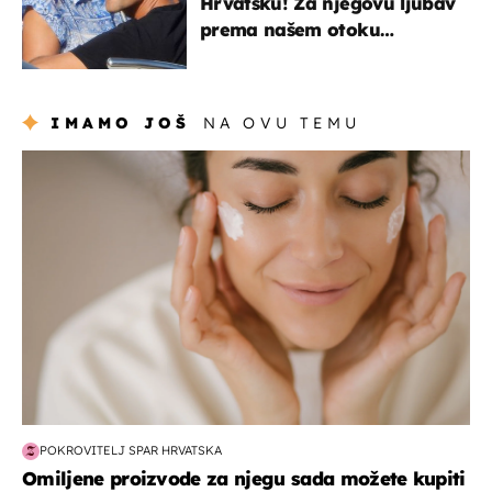
Hrvatsku! Za njegovu ljubav
prema našem otoku
zaslužan je jedan poznati
Hrvat
IMAMO JOŠ
NA OVU TEMU
moda & ljepota
POKROVITELJ SPAR HRVATSKA
Omiljene proizvode za njegu sada možete kupiti