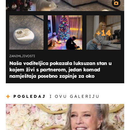
+
14
ZANIMLJIVOSTI
Naša voditeljica pokazala luksuzan stan u
kojem živi s partnerom, jedan komad
namještaja posebno zapinje za oko
POGLEDAJ
I OVU GALERIJU