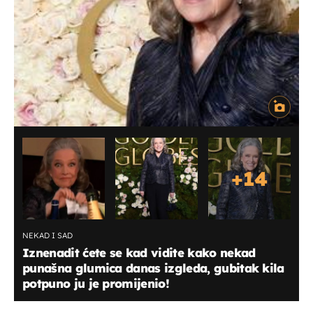
+
14
NEKAD I SAD
Iznenadit ćete se kad vidite kako nekad
punašna glumica danas izgleda, gubitak kila
potpuno ju je promijenio!