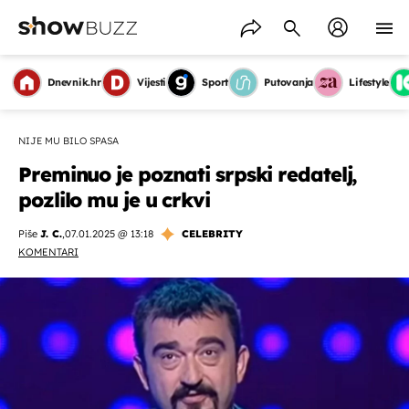
Dnevnik.hr
Vijesti
Sport
Putovanja
Lifestyle
NIJE MU BILO SPASA
Preminuo je poznati srpski redatelj,
pozlilo mu je u crkvi
Piše
J. C.
,
07.01.2025 @ 13:18
CELEBRITY
KOMENTARI
OMOGUĆI OBAVIJESTI