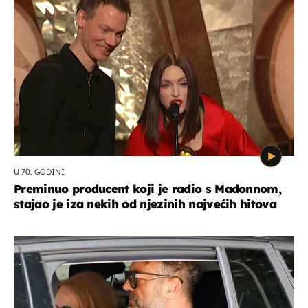
U 70. GODINI
Preminuo producent koji je radio s Madonnom,
stajao je iza nekih od njezinih najvećih hitova