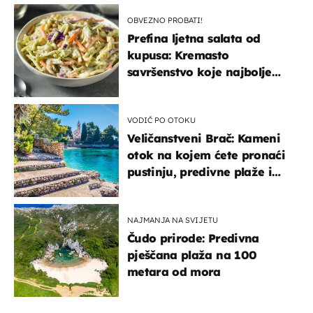
OBVEZNO PROBATI!
Prefina ljetna salata od
kupusa: Kremasto
savršenstvo koje najbolje
paše uz pečeno meso
VODIČ PO OTOKU
Veličanstveni Brač: Kameni
otok na kojem ćete pronaći
pustinju, predivne plaže i
uzbudljivu hranu
NAJMANJA NA SVIJETU
Čudo prirode: Predivna
pješčana plaža na 100
metara od mora