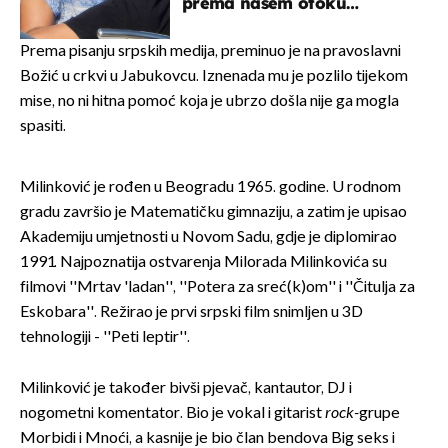
prema našem otoku
zaslužan je jedan poznati
Hrvat
Prema pisanju srpskih medija, preminuo je na pravoslavni
Božić u crkvi u Jabukovcu. Iznenada mu je pozlilo tijekom
mise, no ni hitna pomoć koja je ubrzo došla nije ga mogla
spasiti.
Milinković je rođen u Beogradu 1965. godine. U rodnom
gradu završio je Matematičku gimnaziju, a zatim je upisao
Akademiju umjetnosti u Novom Sadu, gdje je diplomirao
1991. Najpoznatija ostvarenja Milorada Milinkovića su
filmovi ''Mrtav 'ladan'', ''Potera za sreć(k)om'' i ''Čitulja za
Eskobara''. Režirao je prvi srpski film snimljen u 3D
tehnologiji - ''Peti leptir''.
Milinković je također bivši pjevač, kantautor, DJ i
nogometni komentator. Bio je vokal i gitarist
rock-
grupe
Morbidi i Mnoći, a kasnije je bio član bendova Big seks i