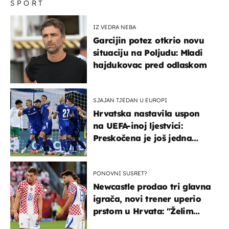
SPORT
IZ VEDRA NEBA
Garcijin potez otkrio novu
situaciju na Poljudu: Mladi
hajdukovac pred odlaskom
SJAJAN TJEDAN U EUROPI
Hrvatska nastavila uspon
na UEFA-inoj ljestvici:
Preskočena je još jedna
država
PONOVNI SUSRET?
Newcastle prodao tri glavna
igrača, novi trener uperio
prstom u Hrvata: "Želim
njega!"