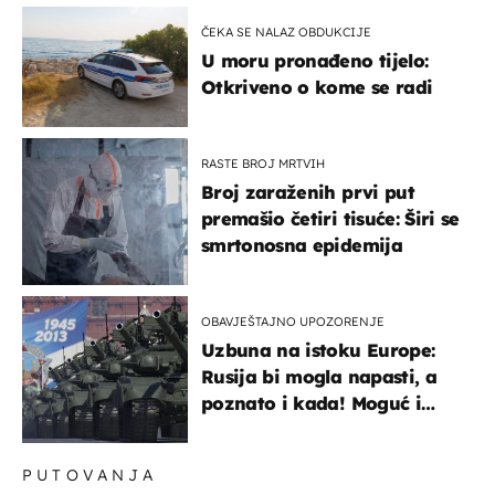
ČEKA SE NALAZ OBDUKCIJE
U moru pronađeno tijelo:
Otkriveno o kome se radi
RASTE BROJ MRTVIH
Broj zaraženih prvi put
premašio četiri tisuće: Širi se
smrtonosna epidemija
OBAVJEŠTAJNO UPOZORENJE
Uzbuna na istoku Europe:
Rusija bi mogla napasti, a
poznato i kada! Moguć i
kopneni upad u članicu
NATO-a
PUTOVANJA