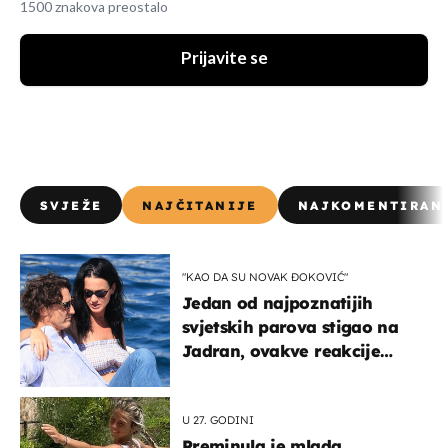
1500 znakova preostalo
Prijavite se
SVJEŽE
NAJČITANIJE
NAJKOMENTIRAN
"KAO DA SU NOVAK ĐOKOVIĆ"
Jedan od najpoznatijih
svjetskih parova stigao na
Jadran, ovakve reakcije
vjerojatno nisu očekivali
U 27. GODINI
Preminula je mlada