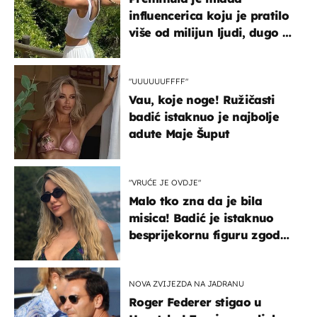
influencerica koju je pratilo
više od milijun ljudi, dugo se
borila s opakom bolešću
"UUUUUUFFFF"
Vau, koje noge! Ružičasti
badić istaknuo je najbolje
adute Maje Šuput
"VRUĆE JE OVDJE"
Malo tko zna da je bila
misica! Badić je istaknuo
besprijekornu figuru zgodne
voditeljice
NOVA ZVIJEZDA NA JADRANU
Roger Federer stigao u