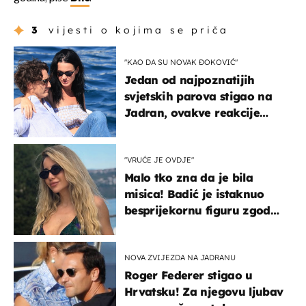
3
vijesti o kojima se priča
"KAO DA SU NOVAK ĐOKOVIĆ"
Jedan od najpoznatijih
svjetskih parova stigao na
Jadran, ovakve reakcije
vjerojatno nisu očekivali
"VRUĆE JE OVDJE"
Malo tko zna da je bila
misica! Badić je istaknuo
besprijekornu figuru zgodne
voditeljice
NOVA ZVIJEZDA NA JADRANU
Roger Federer stigao u
Hrvatsku! Za njegovu ljubav