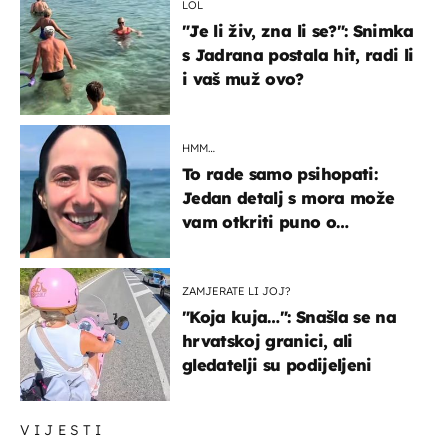
LOL
"Je li živ, zna li se?": Snimka
s Jadrana postala hit, radi li
i vaš muž ovo?
HMM…
To rade samo psihopati:
Jedan detalj s mora može
vam otkriti puno o
prijateljima
ZAMJERATE LI JOJ?
"Koja kuja…": Snašla se na
hrvatskoj granici, ali
gledatelji su podijeljeni
VIJESTI