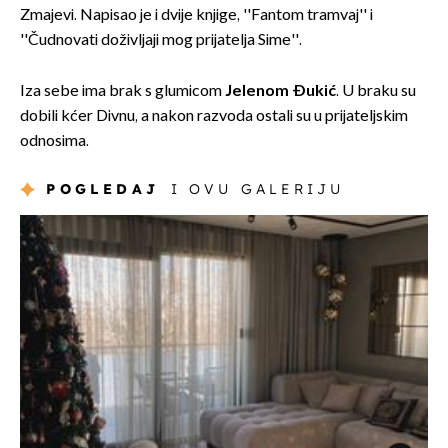
Zmajevi. Napisao je i dvije knjige, ''Fantom tramvaj'' i
''Čudnovati doživljaji mog prijatelja Sime''.
Iza sebe ima brak s glumicom
Jelenom Đukić
. U braku su
dobili kćer Divnu, a nakon razvoda ostali su u prijateljskim
odnosima.
POGLEDAJ
I OVU GALERIJU