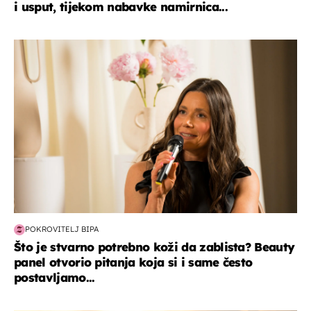
i usput, tijekom nabavke namirnica...
moda & ljepota
POKROVITELJ BIPA
Što je stvarno potrebno koži da zablista? Beauty
panel otvorio pitanja koja si i same često
postavljamo...