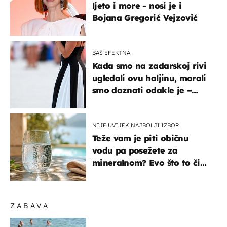
ljeto i more - nosi je i
Bojana Gregorić Vejzović
BAŠ EFEKTNA
Kada smo na zadarskoj rivi
ugledali ovu haljinu, morali
smo doznati odakle je –
košta samo 18 eura
NIJE UVIJEK NAJBOLJI IZBOR
Teže vam je piti običnu
vodu pa posežete za
mineralnom? Evo što to čini
organizmu
ZABAVA