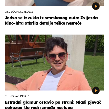
OSJEĆA POSLJEDICE
Jedva se izvukla iz smrskanog auta: Zvijezda
kino-hita otkrila detalje teške nesreće
"PUNO VAS PITA..."
Estradni glamur ostavio po strani: Mladi pjevač
pokazao što radi između nastupa