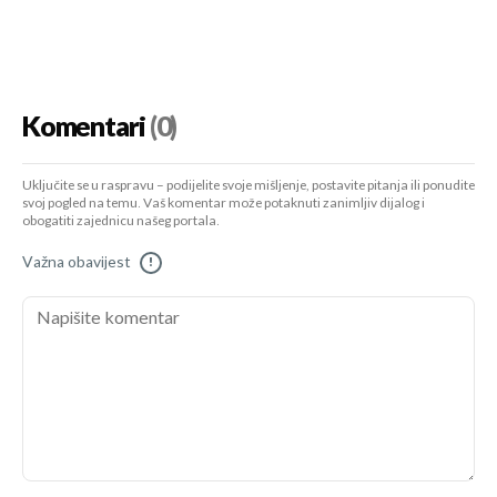
Komentari
(0)
Uključite se u raspravu – podijelite svoje mišljenje, postavite pitanja ili ponudite
svoj pogled na temu. Vaš komentar može potaknuti zanimljiv dijalog i
obogatiti zajednicu našeg portala.
Važna obavijest
!