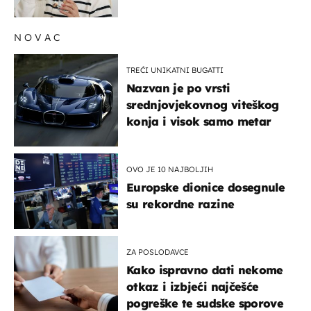
rizik od ovoga
NOVAC
TREĆI UNIKATNI BUGATTI
Nazvan je po vrsti
srednjovjekovnog viteškog
konja i visok samo metar
OVO JE 10 NAJBOLJIH
Europske dionice dosegnule
su rekordne razine
ZA POSLODAVCE
Kako ispravno dati nekome
otkaz i izbjeći najčešće
pogreške te sudske sporove