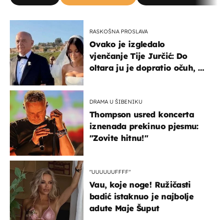
RASKOŠNA PROSLAVA
Ovako je izgledalo
vjenčanje Tije Jurčić: Do
oltara ju je dopratio očuh, a
slavilo se uz Olivera i Rozgu
DRAMA U ŠIBENIKU
Thompson usred koncerta
iznenada prekinuo pjesmu:
"Zovite hitnu!"
"UUUUUUFFFF"
Vau, koje noge! Ružičasti
badić istaknuo je najbolje
adute Maje Šuput