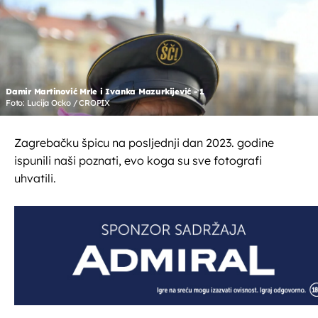
Damir Martinović Mrle i Ivanka Mazurkijević - 1
Foto: Lucija Ocko / CROPIX
Zagrebačku špicu na posljednji dan 2023. godine
ispunili naši poznati, evo koga su sve fotografi
uhvatili.