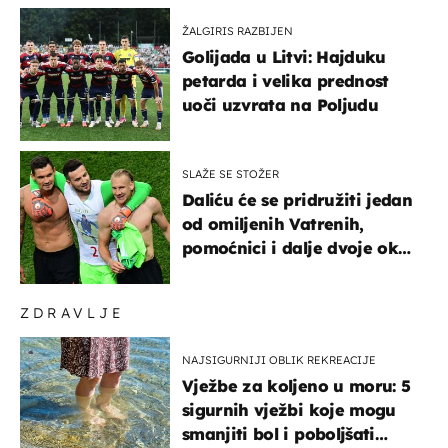
ŽALGIRIS RAZBIJEN
Golijada u Litvi: Hajduku
petarda i velika prednost
uoči uzvrata na Poljudu
SLAŽE SE STOŽER
Daliću će se pridružiti jedan
od omiljenih Vatrenih,
pomoćnici i dalje dvoje oko
ponude
ZDRAVLJE
NAJSIGURNIJI OBLIK REKREACIJE
Vježbe za koljeno u moru: 5
sigurnih vježbi koje mogu
smanjiti bol i poboljšati