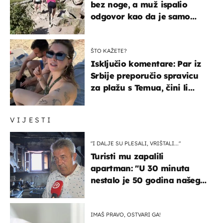
bez noge, a muž ispalio
odgovor kao da je samo
čekao…
ŠTO KAŽETE?
Isključio komentare: Par iz
Srbije preporučio spravicu
za plažu s Temua, čini li
vam se ovo sigurnim?
VIJESTI
"I DALJE SU PLESALI, VRIŠTALI..."
Turisti mu zapalili
apartman: "U 30 minuta
nestalo je 50 godina našeg
života, supruga i ja ne
možemo oka sklopiti"
IMAŠ PRAVO, OSTVARI GA!