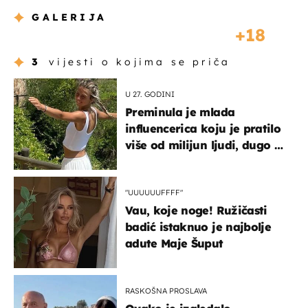
GALERIJA
18
3
vijesti o kojima se priča
U 27. GODINI
Preminula je mlada
influencerica koju je pratilo
više od milijun ljudi, dugo se
borila s opakom bolešću
"UUUUUUFFFF"
Vau, koje noge! Ružičasti
badić istaknuo je najbolje
adute Maje Šuput
RASKOŠNA PROSLAVA