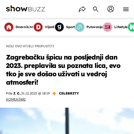
Dnevnik.hr
Vijesti
Sport
Putovanja
Lifestyle
NISU OVO HTJELI PROPUSTITI
Zagrebačku špicu na posljednji dan
2023. preplavila su poznata lica, evo
tko je sve došao uživati u vedroj
atmosferi!
Piše
J. C.
,
31.12.2023 @ 18:19
CELEBRITY
KOMENTARI
OMOGUĆI OBAVIJESTI