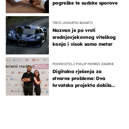
pogreške te sudske sporove
TREĆI UNIKATNI BUGATTI
Nazvan je po vrsti
srednjovjekovnog viteškog
konja i visok samo metar
POKROVITELJ PHILIP MORRIS ZAGREB
Digitalna rješenja za
stvarne probleme: Dva
hrvatska projekta dobila
potporu za razvoj