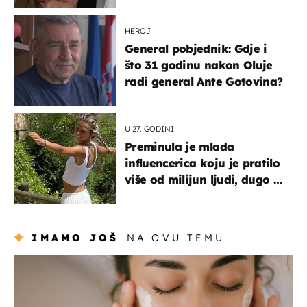
HEROJ
General pobjednik: Gdje i
što 31 godinu nakon Oluje
radi general Ante Gotovina?
U 27. GODINI
Preminula je mlada
influencerica koju je pratilo
više od milijun ljudi, dugo se
borila s opakom bolešću
IMAMO JOŠ
NA OVU TEMU
moda & ljepota