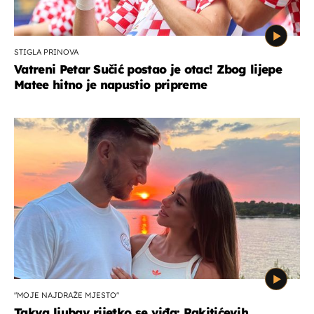
STIGLA PRINOVA
Vatreni Petar Sučić postao je otac! Zbog lijepe
Matee hitno je napustio pripreme
"MOJE NAJDRAŽE MJESTO"
Takva ljubav rijetko se viđa: Rakitićevih