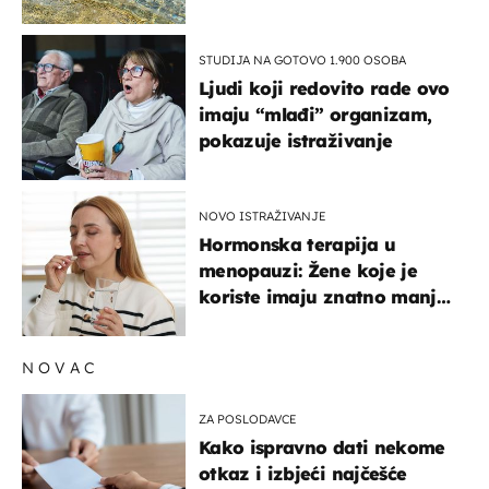
pokretljivost
STUDIJA NA GOTOVO 1.900 OSOBA
Ljudi koji redovito rade ovo
imaju “mlađi” organizam,
pokazuje istraživanje
NOVO ISTRAŽIVANJE
Hormonska terapija u
menopauzi: Žene koje je
koriste imaju znatno manji
rizik od ovoga
NOVAC
ZA POSLODAVCE
Kako ispravno dati nekome
otkaz i izbjeći najčešće