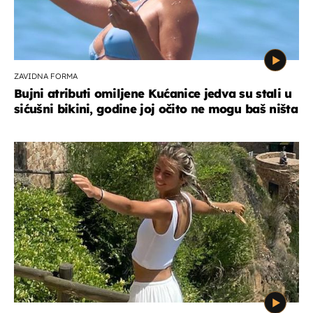
ZAVIDNA FORMA
Bujni atributi omiljene Kućanice jedva su stali u
sićušni bikini, godine joj očito ne mogu baš ništa