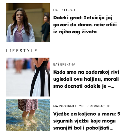
DALEKI GRAD
Daleki grad: Intuicija joj
govori da danas neće otići
iz njihovog života
LIFESTYLE
BAŠ EFEKTNA
Kada smo na zadarskoj rivi
ugledali ovu haljinu, morali
smo doznati odakle je –
košta samo 18 eura
NAJSIGURNIJI OBLIK REKREACIJE
Vježbe za koljeno u moru: 5
sigurnih vježbi koje mogu
smanjiti bol i poboljšati