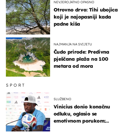
NEVJEROJATNO OPASNO
Otrovno drvo: Tihi ubojica
koji je najopasniji kada
padne kiša
NAJMANJA NA SVIJETU
Čudo prirode: Predivna
pješčana plaža na 100
metara od mora
SPORT
SLUŽBENO
Vinicius donio konačnu
odluku, oglasio se
emotivnom porukom:
"Hvala vam svima"