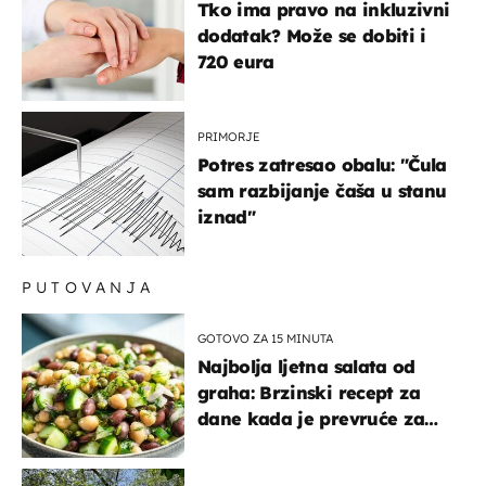
Tko ima pravo na inkluzivni
dodatak? Može se dobiti i
720 eura
PRIMORJE
Potres zatresao obalu: "Čula
sam razbijanje čaša u stanu
iznad"
PUTOVANJA
GOTOVO ZA 15 MINUTA
Najbolja ljetna salata od
graha: Brzinski recept za
dane kada je prevruće za
kuhanje