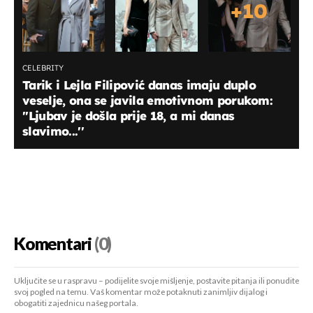
+
10
CELEBRITY
Tarik i Lejla Filipović danas imaju duplo
veselje, ona se javila emotivnom porukom:
''Ljubav je došla prije 18, a mi danas
slavimo...''
Komentari
(0)
Uključite se u raspravu – podijelite svoje mišljenje, postavite pitanja ili ponudite
svoj pogled na temu. Vaš komentar može potaknuti zanimljiv dijalog i
obogatiti zajednicu našeg portala.