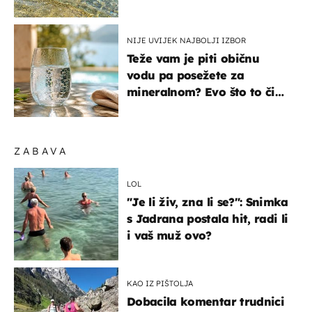
pokretljivost
NIJE UVIJEK NAJBOLJI IZBOR
Teže vam je piti običnu
vodu pa posežete za
mineralnom? Evo što to čini
organizmu
ZABAVA
LOL
"Je li živ, zna li se?": Snimka
s Jadrana postala hit, radi li
i vaš muž ovo?
KAO IZ PIŠTOLJA
Dobacila komentar trudnici