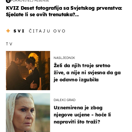
POKROVITELJ HISENSE
KVIZ Deset fotografija sa Svjetskog prvenstva:
Sjećate li se ovih trenutaka?...
SVI
ČITAJU OVO
TV
NASLJEDNIK
Želi da njih troje sretno
žive, a nije ni svjesna da ga
je odavno izgubila
DALEKI GRAD
Uznemirena je zbog
njegove ucjene - hoće li
napraviti što traži?