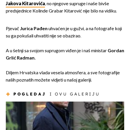
Jakova Kitarovića
, no njegove supruge i naše bivše
predsjednice Kolinde Grabar Kitarović nije bilo na vidiku.
Pjevač
Jurica Pađen
uhvaćen je u gužvi, a na fotografe koji
su ga pokušali uhvatiti nije se obazirao.
A u šetnji sa svojom suprugom viđen je i naš ministar
Gordan
Grlić Radman.
Diljem Hrvatska vlada vesela atmosfera, a sve fotografije
naših poznatih možete vidjeti u našoj galeriji.
POGLEDAJ
I OVU GALERIJU