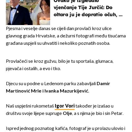
Ovako je izgledalo
vjenčanje Tije Jurčić: Do
oltara ju je dopratio očuh, a
slavilo se uz Olivera i Rozgu
Pjesma i veselje danas se cijeli dan provlači kroz ulice
glavnog grada Hrvatske, a dežurni fotografi među tisućama
građana uspjeli su uhvatiti i nekoliko poznatih osoba.
Provlačeći se kroz gužvu, bilo je tu sportaša, glumaca,
pjevača i ostalih, a evo i tko.
Djecu su u podne u Ledenom parku zabavljali
Damir
Martinović Mrle i Ivanka Mazurkijević.
Naš uspješni rukometaš
Igor Vori
također je izašao u
društvu svoje lijepe supruge
Olje
, a s njima je bio i sin Petar.
Ispred jednog poznatog kafića, fotograf je u prolazu ulovio i