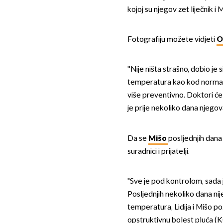
kojoj su njegov zet liječnik i 
Fotografiju možete vidjeti
O
''Nije ništa strašno, dobio je
temperatura kao kod normal
više preventivno. Doktori će 
je prije nekoliko dana njegov
Da se
Mišo
posljednjih dana n
suradnici i prijatelji.
"Sve je pod kontrolom, sada j
Posljednjih nekoliko dana nije
temperatura, Lidija i Mišo poz
opstruktivnu bolest pluća (KO