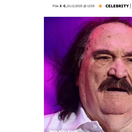
CELEBRITY
Piše
J. C.
,
01.12.2023 @ 12:53
Mate Mišo Kovač