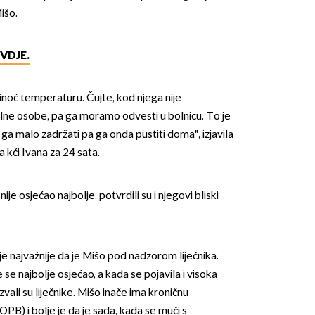
Mišo.
VDJE.
 sinoć temperaturu. Čujte, kod njega nije
ne osobe, pa ga moramo odvesti u bolnicu. To je
OMOGUĆI OBAVIJESTI
ga malo zadržati pa ga onda pustiti doma", izjavila
a kći Ivana za 24 sata.
ije osjećao najbolje, potvrdili su i njegovi bliski
e najvažnije da je Mišo pod nadzorom liječnika.
 se najbolje osjećao, a kada se pojavila i visoka
vali su liječnike. Mišo inače ima kroničnu
PB) i bolje je da je sada, kada se muči s