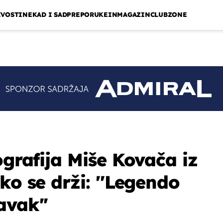
IVOSTI
NEKAD I SAD
PREPORUKE
INMAGAZIN
CLUBZONE
ografija Miše Kovača iz
ko se drži: ''Legendo
avak''