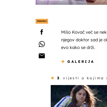
PODIJELI
Mišo Kovač već se nekol
njegov doktor sad je o
evo kako se drži.
GALERIJA
3
vijesti o kojima