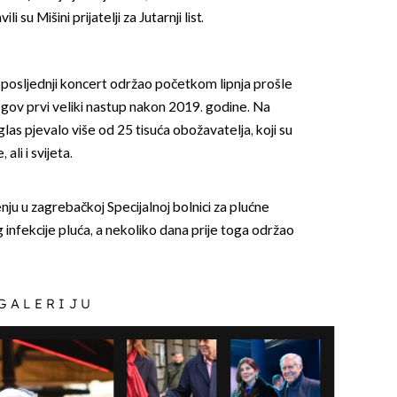
i su Mišini prijatelji za Jutarnji list.
 posljednji koncert održao početkom lipnja prošle
njegov prvi veliki nastup nakon 2019. godine. Na
glas pjevalo više od 25 tisuća obožavatelja, koji su
 ali i svijeta.
enju u zagrebačkoj Specijalnoj bolnici za plućne
g infekcije pluća, a nekoliko dana prije toga održao
 GALERIJU