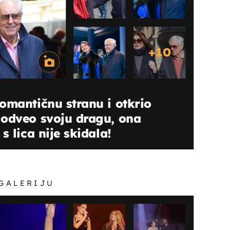
+
10
omantičnu stranu i otkrio
 odveo svoju dragu, ona
s lica nije skidala!
 GALERIJU