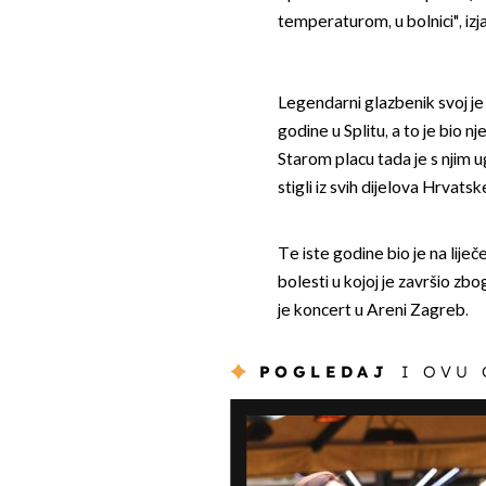
temperaturom, u bolnici", izjavil
Legendarni glazbenik svoj je
godine u Splitu, a to je bio 
Starom placu tada je s njim u
stigli iz svih dijelova Hrvatske,
Te iste godine bio je na liječ
bolesti u kojoj je završio zbo
je koncert u Areni Zagreb.
POGLEDAJ
I OVU