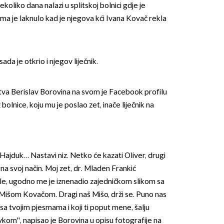
koliko dana nalazi u splitskoj bolnici gdje je
ma je laknulo kad je njegova kći Ivana Kovač rekla
ada je otkrio i njegov liječnik.
stva Berislav Borovina na svom je Facebook profilu
 bolnice, koju mu je poslao zet, inače liječnik na
, Hajduk… Nastavi niz. Netko će kazati Oliver, drugi
 na svoj način. Moj zet, dr. Mladen Frankić
le, ugodno me je iznenadio zajedničkom slikom sa
išom Kovačom. Dragi naš Mišo, drži se. Puno nas
 sa tvojim pjesmama i koji ti poput mene, šalju
kom'', napisao je Borovina u opisu fotografije na