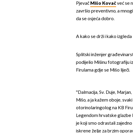
Pjevač
Mišo Kovač
već se ne
završio preventivno, a mnogi
da se osjeća dobro.
A kako se drži i kako izgleda s
Splitski inženjer građevinar
podijelio Mišinu fotografiju iz
Firulama gdje se Mišo liječi.
''Dalmacija, Sv. Duje, Marjan
Mišo, a ja kažem oboje, svaki
otorinolaringolog na KB Firu
Legendom hrvatske glazbe M
je koji smo odrastali zajedno
iskrene želje za brzim oporav