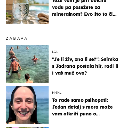
Teže vam je piti običnu
vodu pa posežete za
mineralnom? Evo što to čini
organizmu
ZABAVA
LOL
"Je li živ, zna li se?": Snimka
s Jadrana postala hit, radi li
i vaš muž ovo?
HMM…
To rade samo psihopati:
Jedan detalj s mora može
vam otkriti puno o
prijateljima