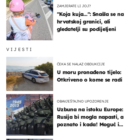
ZAMJERATE LI JOJ?
"Koja kuja…": Snašla se na
hrvatskoj granici, ali
gledatelji su podijeljeni
VIJESTI
ČEKA SE NALAZ OBDUKCIJE
U moru pronađeno tijelo:
Otkriveno o kome se radi
OBAVJEŠTAJNO UPOZORENJE
Uzbuna na istoku Europe:
Rusija bi mogla napasti, a
poznato i kada! Moguć i
kopneni upad u članicu
NATO-a