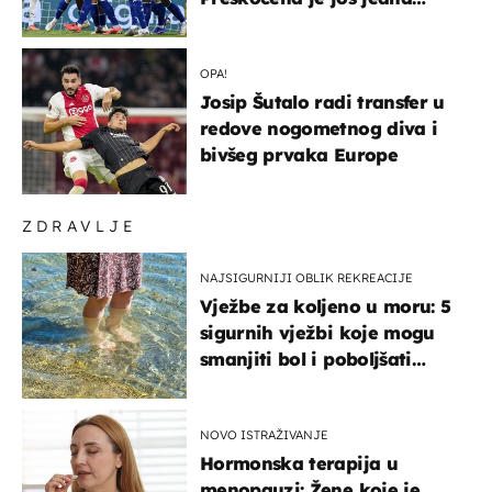
država
OPA!
Josip Šutalo radi transfer u
redove nogometnog diva i
bivšeg prvaka Europe
ZDRAVLJE
NAJSIGURNIJI OBLIK REKREACIJE
Vježbe za koljeno u moru: 5
sigurnih vježbi koje mogu
smanjiti bol i poboljšati
pokretljivost
NOVO ISTRAŽIVANJE
Hormonska terapija u
menopauzi: Žene koje je