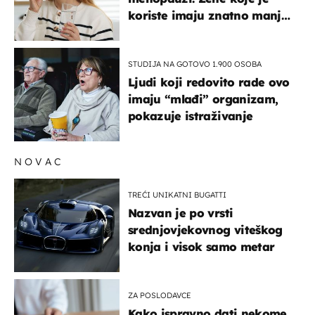
koriste imaju znatno manji
rizik od ovoga
STUDIJA NA GOTOVO 1.900 OSOBA
Ljudi koji redovito rade ovo
imaju “mlađi” organizam,
pokazuje istraživanje
NOVAC
TREĆI UNIKATNI BUGATTI
Nazvan je po vrsti
srednjovjekovnog viteškog
konja i visok samo metar
ZA POSLODAVCE
Kako ispravno dati nekome