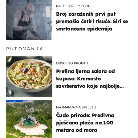
RASTE BROJ MRTVIH
Broj zaraženih prvi put
premašio četiri tisuće: Širi se
smrtonosna epidemija
PUTOVANJA
OBVEZNO PROBATI!
Prefina ljetna salata od
kupusa: Kremasto
savršenstvo koje najbolje
paše uz pečeno meso
NAJMANJA NA SVIJETU
Čudo prirode: Predivna
pješčana plaža na 100
metara od mora