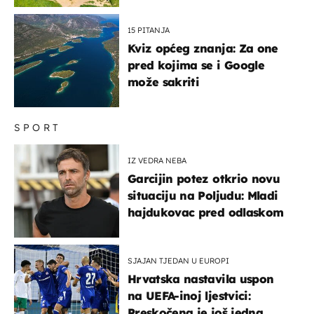
15 PITANJA
Kviz općeg znanja: Za one
pred kojima se i Google
može sakriti
SPORT
IZ VEDRA NEBA
Garcijin potez otkrio novu
situaciju na Poljudu: Mladi
hajdukovac pred odlaskom
SJAJAN TJEDAN U EUROPI
Hrvatska nastavila uspon
na UEFA-inoj ljestvici:
Preskočena je još jedna