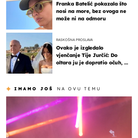
Franka Batelić pokazala što
nosi na more, bez ovoga ne
može ni na odmoru
RASKOŠNA PROSLAVA
Ovako je izgledalo
vjenčanje Tije Jurčić: Do
oltara ju je dopratio očuh, a
slavilo se uz Olivera i Rozgu
IMAMO JOŠ
NA OVU TEMU
kultura & zabava