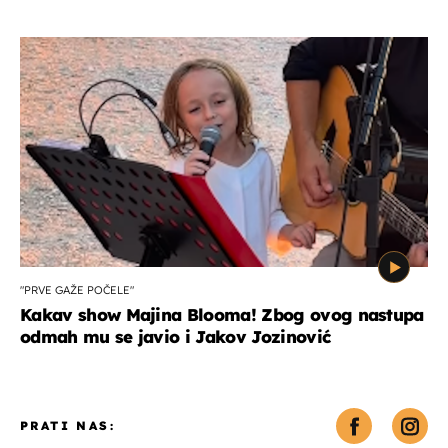
"PRVE GAŽE POČELE"
Kakav show Majina Blooma! Zbog ovog nastupa
odmah mu se javio i Jakov Jozinović
PRATI NAS: