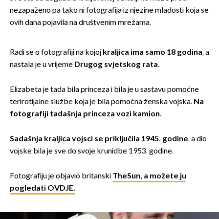
nezapaženo pa tako ni fotografija iz njezine mladosti koja se
ovih dana pojavila na društvenim mrežama.
Radi se o fotografiji na kojoj
kraljica ima samo 18 godina
, a
nastala je u vrijeme
Drugog svjetskog rata.
Elizabeta je tada bila princeza i bila je u sastavu pomoćne
terirotijalne službe koja je bila pomoćna ženska vojska.
Na
fotografiji tadašnja princeza vozi kamion.
Sadašnja kraljica vojsci se priključila 1945. godine
, a dio
vojske bila je sve do svoje krunidbe 1953. godine.
Fotografiju je objavio britanski
TheSun, a možete ju
pogledati OVDJE.