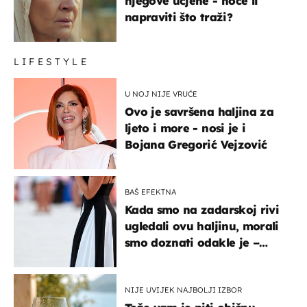
njegove ucjene - hoće li
napraviti što traži?
LIFESTYLE
U NOJ NIJE VRUĆE
Ovo je savršena haljina za
ljeto i more - nosi je i
Bojana Gregorić Vejzović
BAŠ EFEKTNA
Kada smo na zadarskoj rivi
ugledali ovu haljinu, morali
smo doznati odakle je –
košta samo 18 eura
NIJE UVIJEK NAJBOLJI IZBOR