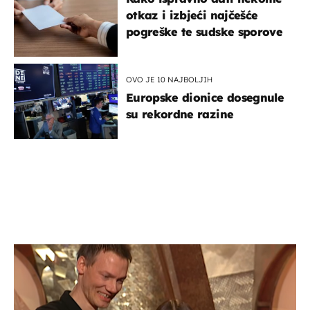
otkaz i izbjeći najčešće
pogreške te sudske sporove
OVO JE 10 NAJBOLJIH
Europske dionice dosegnule
su rekordne razine