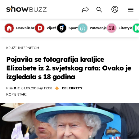
Dnevnik.hr
Vijesti
Sport
Putovanja
Lifestyle
KRUŽI INTERNETOM
Pojavila se fotografija kraljice
Elizabete iz 2. svjetskog rata: Ovako je
izgledala s 18 godina
Piše
D.E.
,
01.09.2018 @ 12:08
CELEBRITY
KOMENTARI
OMOGUĆI OBAVIJESTI