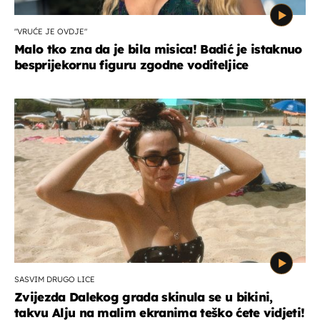
"VRUĆE JE OVDJE"
Malo tko zna da je bila misica! Badić je istaknuo
besprijekornu figuru zgodne voditeljice
SASVIM DRUGO LICE
Zvijezda Dalekog grada skinula se u bikini,
takvu Alju na malim ekranima teško ćete vidjeti!