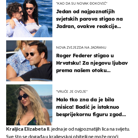
"KAO DA SU NOVAK ĐOKOVIĆ"
Jedan od najpoznatijih
svjetskih parova stigao na
Jadran, ovakve reakcije
vjerojatno nisu očekivali
NOVA ZVIJEZDA NA JADRANU
Roger Federer stigao u
Hrvatsku! Za njegovu ljubav
prema našem otoku
zaslužan je jedan poznati
Hrvat
"VRUĆE JE OVDJE"
Malo tko zna da je bila
misica! Badić je istaknuo
besprijekornu figuru zgodne
voditeljice
Kraljica Elizabeta II.
jedna je od najpoznatijih lica na svijetu.
Sve što se događa u kraljevskoj obitelji ne može proći