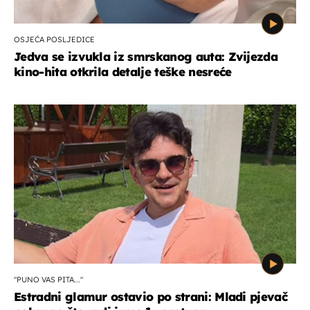
OSJEĆA POSLJEDICE
Jedva se izvukla iz smrskanog auta: Zvijezda
kino-hita otkrila detalje teške nesreće
"PUNO VAS PITA..."
Estradni glamur ostavio po strani: Mladi pjevač