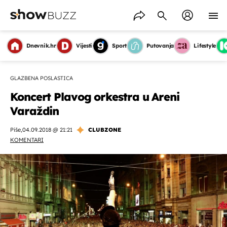
Dnevnik.hr
Vijesti
Sport
Putovanja
Lifestyle
GLAZBENA POSLASTICA
Koncert Plavog orkestra u Areni
Varaždin
Piše
,
04.09.2018 @ 21:21
CLUBZONE
KOMENTARI
OMOGUĆI OBAVIJESTI