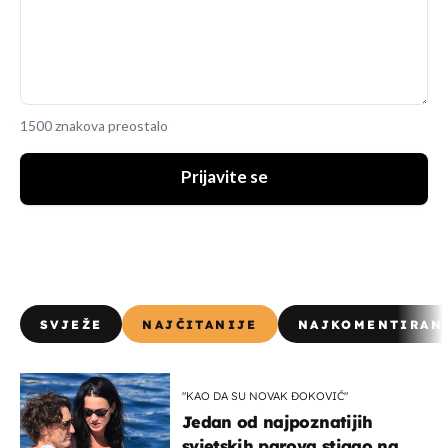
1500 znakova preostalo
Prijavite se
SVJEŽE
NAJČITANIJE
NAJKOMENTIRAN
"KAO DA SU NOVAK ĐOKOVIĆ"
Jedan od najpoznatijih
svjetskih parova stigao na