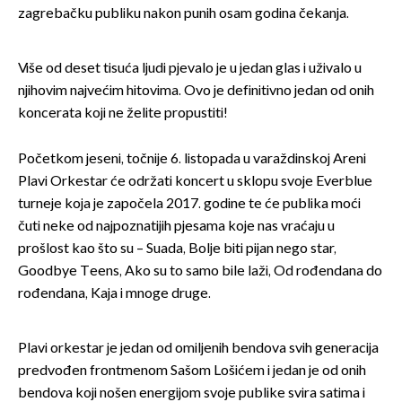
zagrebačku publiku nakon punih osam godina čekanja.
Više od deset tisuća ljudi pjevalo je u jedan glas i uživalo u
njihovim najvećim hitovima. Ovo je definitivno jedan od onih
koncerata koji ne želite propustiti!
Početkom jeseni, točnije 6. listopada u varaždinskoj Areni
Plavi Orkestar će održati koncert u sklopu svoje Everblue
turneje koja je započela 2017. godine te će publika moći
čuti neke od najpoznatijih pjesama koje nas vraćaju u
prošlost kao što su – Suada, Bolje biti pijan nego star,
Goodbye Teens, Ako su to samo bile laži, Od rođendana do
rođendana, Kaja i mnoge druge.
Plavi orkestar je jedan od omiljenih bendova svih generacija
predvođen frontmenom Sašom Lošićem i jedan je od onih
bendova koji nošen energijom svoje publike svira satima i