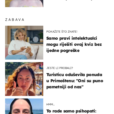
izlazak na moru
ZABAVA
POKAŽITE ŠTO ZNATE!
Samo pravi intelektualci
mogu riješiti ovaj kviz bez
ijedne pogreške
JESTE LI PROBALI?
Turisticu oduševila ponuda
u Primoštenu: "Oni su puno
pametniji od nas"
HMM…
To rade samo psihopati: