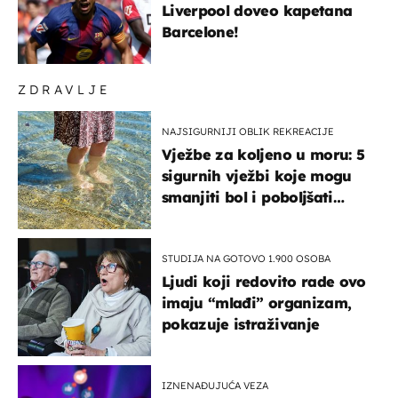
Liverpool doveo kapetana
Barcelone!
ZDRAVLJE
NAJSIGURNIJI OBLIK REKREACIJE
Vježbe za koljeno u moru: 5
sigurnih vježbi koje mogu
smanjiti bol i poboljšati
pokretljivost
STUDIJA NA GOTOVO 1.900 OSOBA
Ljudi koji redovito rade ovo
imaju “mlađi” organizam,
pokazuje istraživanje
IZNENAĐUJUĆA VEZA