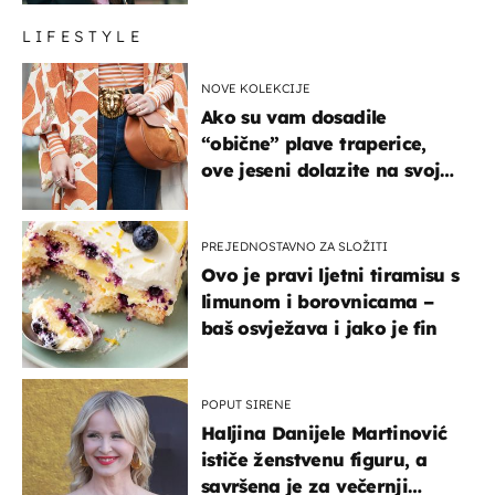
LIFESTYLE
NOVE KOLEKCIJE
Ako su vam dosadile
“obične” plave traperice,
ove jeseni dolazite na svoje
- izdvajamo 15 hit modela
PREJEDNOSTAVNO ZA SLOŽITI
Ovo je pravi ljetni tiramisu s
limunom i borovnicama –
baš osvježava i jako je fin
POPUT SIRENE
Haljina Danijele Martinović
ističe ženstvenu figuru, a
savršena je za večernji