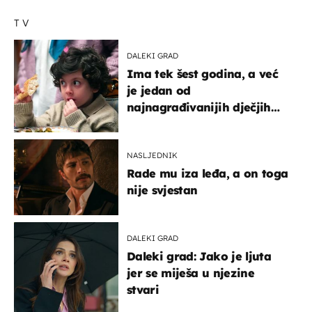
TV
DALEKI GRAD
Ima tek šest godina, a već
je jedan od
najnagrađivanijih dječjih
glumaca
NASLJEDNIK
Rade mu iza leđa, a on toga
nije svjestan
DALEKI GRAD
Daleki grad: Jako je ljuta
jer se miješa u njezine
stvari