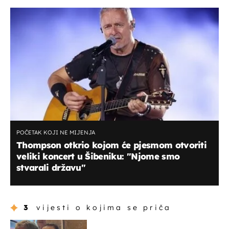
POČETAK KOJI NE MIJENJA
Thompson otkrio kojom će pjesmom otvoriti
veliki koncert u Šibeniku: ''Njome smo
stvarali državu''
3
vijesti o kojima se priča