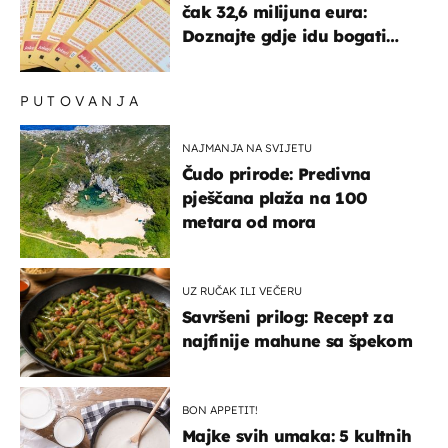
čak 32,6 milijuna eura:
Doznajte gdje idu bogati
dobitci u Hrvatskoj
PUTOVANJA
NAJMANJA NA SVIJETU
Čudo prirode: Predivna
pješčana plaža na 100
metara od mora
UZ RUČAK ILI VEČERU
Savršeni prilog: Recept za
najfinije mahune sa špekom
BON APPETIT!
Majke svih umaka: 5 kultnih