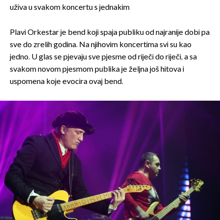
uživa u svakom koncertu s jednakim
Plavi Orkestar je bend koji spaja publiku od najranije dobi pa
sve do zrelih godina. Na njihovim koncertima svi su kao
jedno. U glas se pjevaju sve pjesme od riječi do riječi, a sa
svakom novom pjesmom publika je željna još hitova i
uspomena koje evocira ovaj bend.