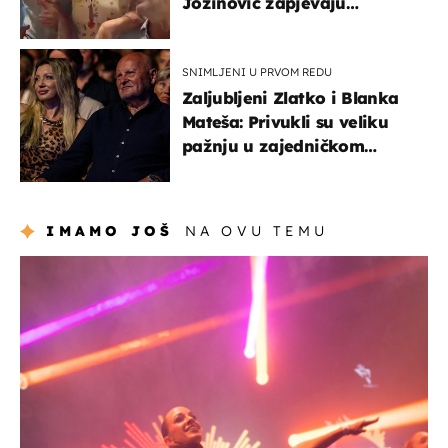
Jozinović zapjevaju
Oliverov hit!
SNIMLJENI U PRVOM REDU
Zaljubljeni Zlatko i Blanka
Mateša: Privukli su veliku
pažnju u zajedničkom
izlasku
IMAMO JOŠ
NA OVU TEMU
kultura & zabava