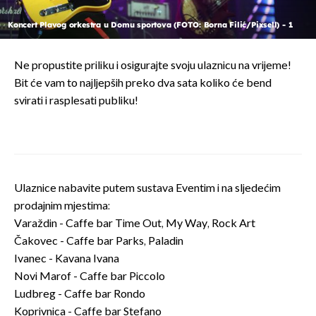
Koncert Plavog orkestra u Domu sportova (FOTO: Borna Filić/Pixsell) - 1
Ne propustite priliku i osigurajte svoju ulaznicu na vrijeme!
Bit će vam to najljepših preko dva sata koliko će bend
svirati i rasplesati publiku!
Ulaznice nabavite putem sustava Eventim i na sljedećim
prodajnim mjestima:
Varaždin - Caffe bar Time Out, My Way, Rock Art
Čakovec - Caffe bar Parks, Paladin
Ivanec - Kavana Ivana
Novi Marof - Caffe bar Piccolo
Ludbreg - Caffe bar Rondo
Koprivnica - Caffe bar Stefano