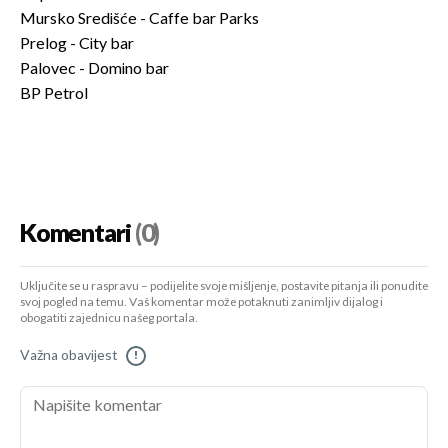
Mursko Središće - Caffe bar Parks
Prelog - City bar
Palovec - Domino bar
BP Petrol
Komentari
(0)
Uključite se u raspravu – podijelite svoje mišljenje, postavite pitanja ili ponudite
svoj pogled na temu. Vaš komentar može potaknuti zanimljiv dijalog i
obogatiti zajednicu našeg portala.
Važna obavijest
!