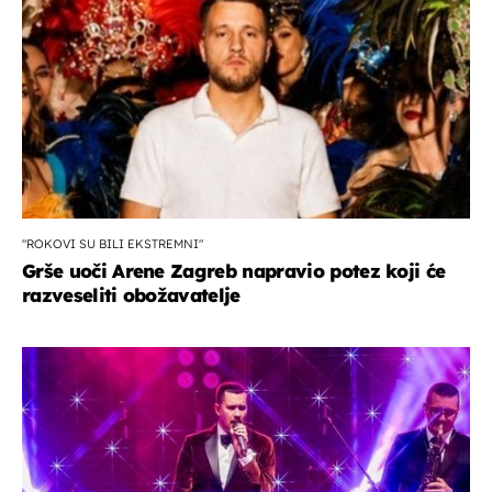
"ROKOVI SU BILI EKSTREMNI"
Grše uoči Arene Zagreb napravio potez koji će
razveseliti obožavatelje