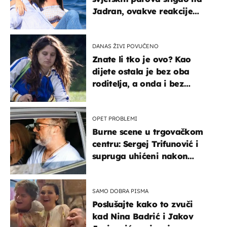
Jadran, ovakve reakcije
vjerojatno nisu očekivali
DANAS ŽIVI POVUČENO
Znate li tko je ovo? Kao
dijete ostala je bez oba
roditelja, a onda i bez
milijuna koje je trebala
naslijediti
OPET PROBLEMI
Burne scene u trgovačkom
centru: Sergej Trifunović i
supruga uhićeni nakon
svađe!
SAMO DOBRA PISMA
Poslušajte kako to zvuči
kad Nina Badrić i Jakov