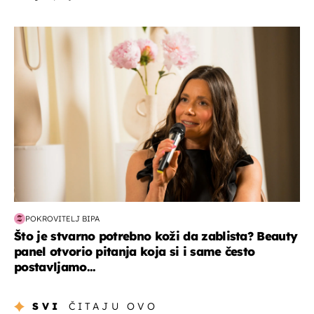
moda & ljepota
POKROVITELJ BIPA
Što je stvarno potrebno koži da zablista? Beauty
panel otvorio pitanja koja si i same često
postavljamo...
SVI
ČITAJU OVO