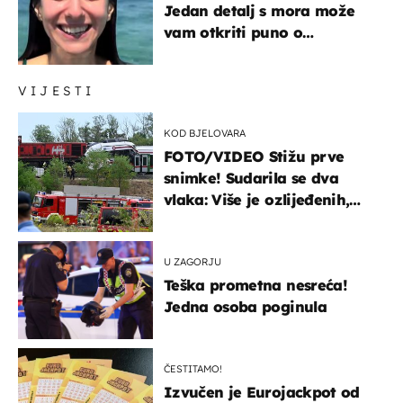
Jedan detalj s mora može
vam otkriti puno o
prijateljima
VIJESTI
KOD BJELOVARA
FOTO/VIDEO Stižu prve
snimke! Sudarila se dva
vlaka: Više je ozlijeđenih,
hitne službe na terenu
U ZAGORJU
Teška prometna nesreća!
Jedna osoba poginula
ČESTITAMO!
Izvučen je Eurojackpot od