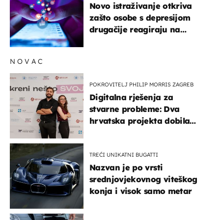
Novo istraživanje otkriva
zašto osobe s depresijom
drugačije reagiraju na
lajkove
NOVAC
POKROVITELJ PHILIP MORRIS ZAGREB
Digitalna rješenja za
stvarne probleme: Dva
hrvatska projekta dobila
potporu za razvoj
TREĆI UNIKATNI BUGATTI
Nazvan je po vrsti
srednjovjekovnog viteškog
konja i visok samo metar