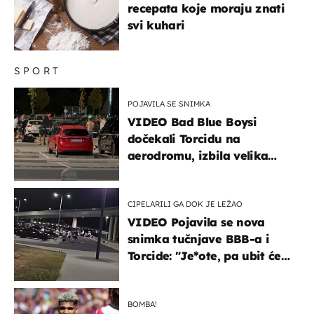
recepata koje moraju znati
svi kuhari
SPORT
POJAVILA SE SNIMKA
VIDEO Bad Blue Boysi
dočekali Torcidu na
aerodromu, izbila velika
masovna tučnjava
CIPELARILI GA DOK JE LEŽAO
VIDEO Pojavila se nova
snimka tučnjave BBB-a i
Torcide: "Je*ote, pa ubit će
ga!"
BOMBA!