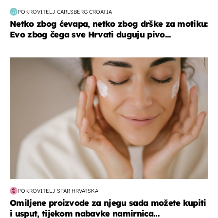
POKROVITELJ CARLSBERG CROATIA
Netko zbog ćevapa, netko zbog drške za motiku:
Evo zbog čega sve Hrvati duguju pivo...
moda & ljepota
POKROVITELJ SPAR HRVATSKA
Omiljene proizvode za njegu sada možete kupiti
i usput, tijekom nabavke namirnica...