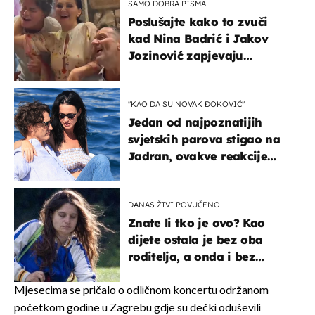
SAMO DOBRA PISMA
Poslušajte kako to zvuči
kad Nina Badrić i Jakov
Jozinović zapjevaju
Oliverov hit!
"KAO DA SU NOVAK ĐOKOVIĆ"
Jedan od najpoznatijih
svjetskih parova stigao na
Jadran, ovakve reakcije
vjerojatno nisu očekivali
DANAS ŽIVI POVUČENO
Znate li tko je ovo? Kao
dijete ostala je bez oba
roditelja, a onda i bez
milijuna koje je trebala
naslijediti
Mjesecima se pričalo o odličnom koncertu održanom
početkom godine u Zagrebu gdje su dečki oduševili