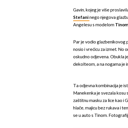
Gavin, kojeg je više proslavil
Stefani
nego njegova glazba
Angelesu s modelom
Tinom
Par je vodio glazbenikovog 
nosio i vrećicu za izmet. No on
oskudno odjevena. Obukla je 
dekolteom, a na nogama je i
Ta odjevna kombinacija je ist
Manekenka je svezala kosu s 
zaštitnu masku za lice kao i
hlače, majicu bez rukava i ten
se u auto s Tinom. Fotograf