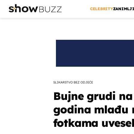
CELEBRITY
ZANIMLJ
SLIKARSTVO BEZ ODJEĆE
Bujne grudi na 
godina mlađu 
fotkama uvesel