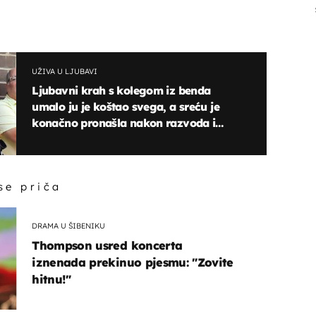
UŽIVA U LJUBAVI
Ljubavni krah s kolegom iz benda
umalo ju je koštao svega, a sreću je
konačno pronašla nakon razvoda i
troje djece
 se priča
DRAMA U ŠIBENIKU
Thompson usred koncerta
iznenada prekinuo pjesmu: "Zovite
hitnu!"