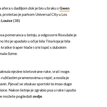
a afera s dadiljom dok je bio u braku s
Gwen
, prošetao je parkom Universal City u Los
 Louise
(38).
psa pomeranca u šetnju, a odgovorni Rossdale je
o što je upadalo u oči je bila Tina koja je bila
OMOGUĆI OBAVIJESTI
kratke traper hlače i crni topić s dubokim
mala čizme.
aknula njezine istetovirane ruke, vrat i noge.
ružičastim pramenovima u repić, a nosila je
 Gavin. Pjevač se obukao sportski te imao duge
isice. Nakon šetnje je zgrabio psa u ruke i uputio
ije možete pogledati
ovdje
.