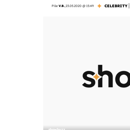
CELEBRITY
Piše
V.B.
,
23.05.2020 @ 15:49
showbuzz