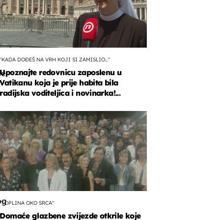
"KADA DOĐEŠ NA VRH KOJI SI ZAMISLIO..."
Upoznajte redovnicu zaposlenu u
le
Vatikanu koja je prije habita bila
radijska voditeljica i novinarka!...
i
og
"TOPLINA OKO SRCA"
Domaće glazbene zvijezde otkrile koje