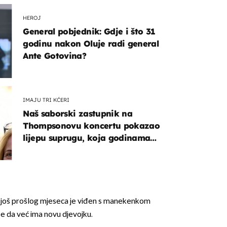
HEROJ
General pobjednik: Gdje i što 31
godinu nakon Oluje radi general
Ante Gotovina?
IMAJU TRI KĆERI
Naš saborski zastupnik na
Thompsonovu koncertu pokazao
lijepu suprugu, koja godinama
izbjegava javnost
 još prošlog mjeseca je viđen s manekenkom
 se da već ima novu djevojku.