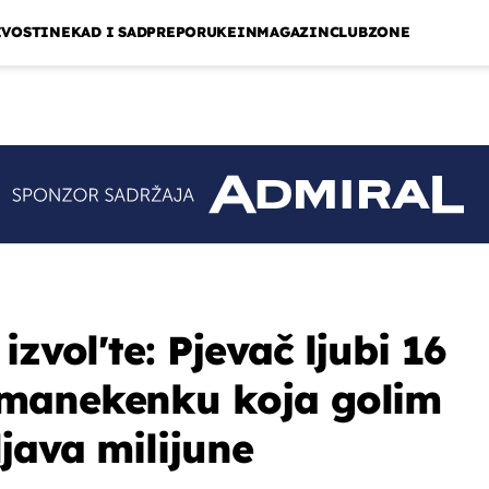
IVOSTI
NEKAD I SAD
PREPORUKE
INMAGAZIN
CLUBZONE
izvol'te: Pjevač ljubi 16
manekenku koja golim
java milijune