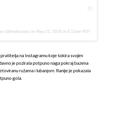
se
(@tinalouise) on
May 21, 2020 at 8:13am PDT
a pratitelja na Instagramu koje šokira svojim
davno je pozirala potpuno naga pokraj bazena
tetoviranu ružama i lubanjom. Ranije je pokazala
otpuno gola.