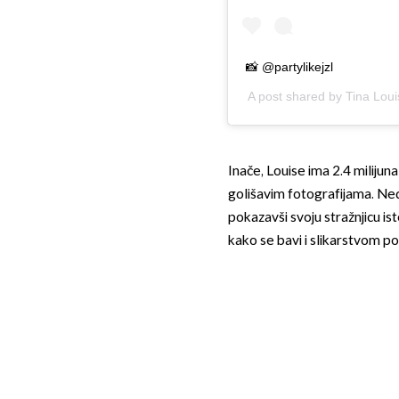
📸 @partylikejzl
A post shared by
Tina Loui
Inače, Louise ima 2.4 milijun
golišavim fotografijama. Ne
pokazavši svoju stražnjicu is
kako se bavi i slikarstvom p