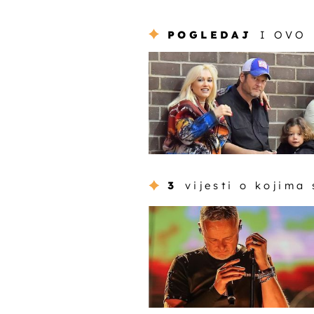
POGLEDAJ
I OVO
3
vijesti o kojima