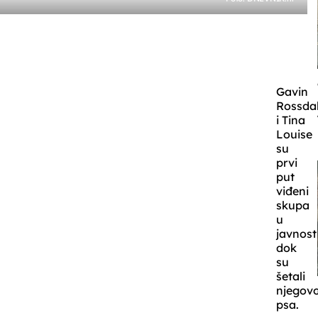
Gavin
Rossda
i Tina
Louise
su
prvi
put
viđeni
skupa
u
javnost
dok
su
šetali
njegov
psa.