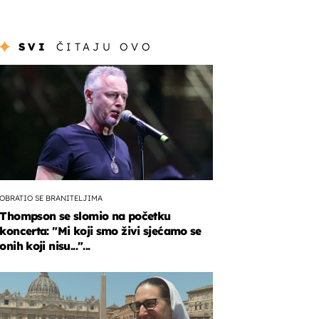
SVI
ČITAJU OVO
OBRATIO SE BRANITELJIMA
Thompson se slomio na početku
koncerta: "Mi koji smo živi sjećamo se
onih koji nisu..."...