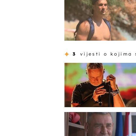
3
vijesti o kojima