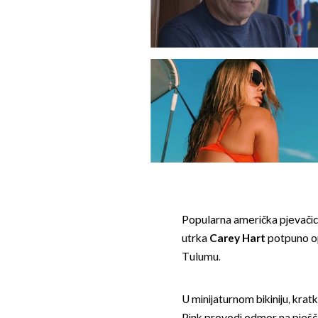
Popularna američka pjevači
utrka
Carey Hart
potpuno op
Tulumu.
U minijaturnom bikiniju, krat