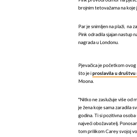
Pink provodi odmor na pješčan
brojnim tetovažama na koje 
Par je snimljen na plaži, na
Pink odradila sjajan nastup n
nagrada u Londonu.
Pjevačica je početkom ovog m
što je i
proslavila u društvu
Moona.
"Nitko ne zaslužuje više od 
je žena koje sama zaradila 
godina. Ti si pozitivna osoba
najveći obožavatelj. Ponosan na
tom prilikom Carey svojoj vol