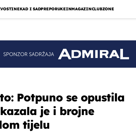
IVOSTI
NEKAD I SAD
PREPORUKE
INMAGAZIN
CLUBZONE
to: Potpuno se opustila
okazala je i brojne
lom tijelu