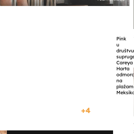
Pink
u
društv
suprug
Careya
Harta
odmor
na
plažam
Meksika
4