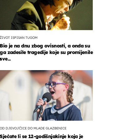
ŽIVOT ISPISAN TUGOM
Bio je na dnu zbog ovisnosti, a onda su
ga zadesile tragedije koje su promijenile
u
a
sve...
a
a
.
OD DJEVOJČICE DO MLADE GLAZBENICE
Sjećate li se 12-godišnjakinje koja je