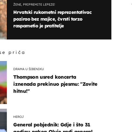
ŽENE, PRIPREMITE LEPEZE!
Hrvatski rukometni reprezentativac
pozirao bez majice, čvrsti torzo
raspametio je pratitelje
 se priča
DRAMA U ŠIBENIKU
Thompson usred koncerta
iznenada prekinuo pjesmu: "Zovite
hitnu!"
HEROJ
General pobjednik: Gdje i što 31
godinu nakon Oluje radi general