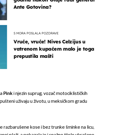
Ante Gotovina?
S MORA POSLALA POZDRAVE
Vruće, vruće! Nives Celzijus u
vatrenom kupaćem malo je toga
prepustila mašti
ca
Pink
i njezin suprug, vozač motociklističkih
ušteni uživaju u životu, u meksičkom gradu
ke razbarušene kose i bez trunke šminke na licu,