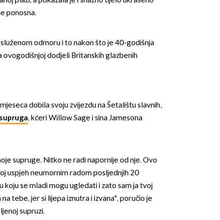
oj plaži, a pokazala je i snažno tijelo ukrašeno
je ponosna.
 zasluženom odmoru i to nakon što je 40-godišnja
a ovogodišnjoj dodjeli Britanskih glazbenih
OMOGUĆI OBAVIJESTI
jeseca dobila svoju zvijezdu na Šetalištu slavnih,
 supruga
, kćeri Willow Sage i sina Jamesona
moje supruge. Nitko ne radi napornije od nje. Ovo
svoj uspjeh neumornim radom posljednjih 20
 u koju se mladi mogu ugledati i zato sam ja tvoj
 tebe, jer si lijepa iznutra i izvana", poručio je
jenoj supruzi.