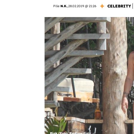
CELEBRITY
Piše
N.K.
,
28.02.2019 @ 21:26
Pink (Foto: Profimedia)