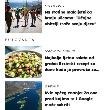
možemo oka sklopiti"
KAOS U CEUTI
Na stotine maloljetnika
lutaju ulicama: "Očajne
obitelji traže svoju djecu"
PUTOVANJA
GOTOVO ZA 15 MINUTA
Najbolja ljetna salata od
graha: Brzinski recept za
dane kada je prevruće za
kuhanje
15 PITANJA
Kviz općeg znanja: Za one
pred kojima se i Google
može sakriti