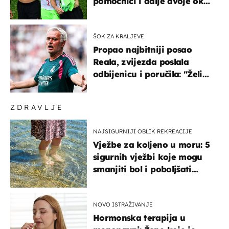
pomoćnici i dalje dvoje oko
ponude
ŠOK ZA KRALJEVE
Propao najbitniji posao
Reala, zvijezda poslala
odbijenicu i poručila: "Želim
u Barcelonu"
ZDRAVLJE
NAJSIGURNIJI OBLIK REKREACIJE
Vježbe za koljeno u moru: 5
sigurnih vježbi koje mogu
smanjiti bol i poboljšati
pokretljivost
NOVO ISTRAŽIVANJE
Hormonska terapija u