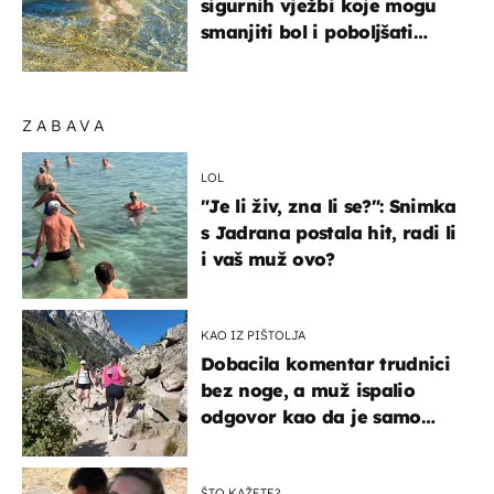
sigurnih vježbi koje mogu
smanjiti bol i poboljšati
pokretljivost
ZABAVA
LOL
"Je li živ, zna li se?": Snimka
s Jadrana postala hit, radi li
i vaš muž ovo?
KAO IZ PIŠTOLJA
Dobacila komentar trudnici
bez noge, a muž ispalio
odgovor kao da je samo
čekao…
ŠTO KAŽETE?