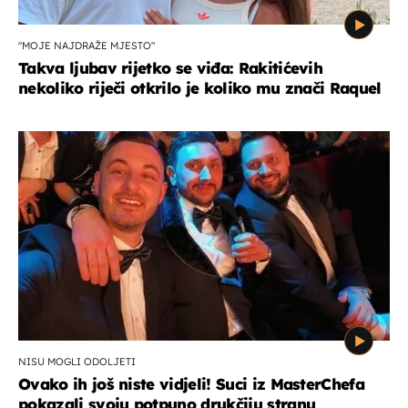
"MOJE NAJDRAŽE MJESTO"
Takva ljubav rijetko se viđa: Rakitićevih
nekoliko riječi otkrilo je koliko mu znači Raquel
NISU MOGLI ODOLJETI
Ovako ih još niste vidjeli! Suci iz MasterChefa
pokazali svoju potpuno drukčiju stranu