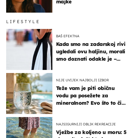
majke
LIFESTYLE
BAŠ EFEKTNA
Kada smo na zadarskoj rivi
ugledali ovu haljinu, morali
smo doznati odakle je –
košta samo 18 eura
NIJE UVIJEK NAJBOLJI IZBOR
Teže vam je piti običnu
vodu pa posežete za
mineralnom? Evo što to čini
organizmu
NAJSIGURNIJI OBLIK REKREACIJE
Vježbe za koljeno u moru: 5