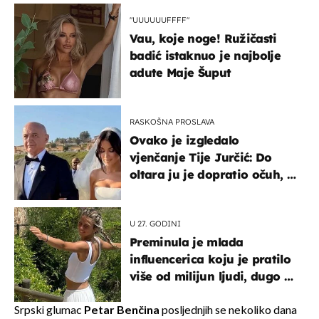
"UUUUUUFFFF"
Vau, koje noge! Ružičasti
badić istaknuo je najbolje
adute Maje Šuput
RASKOŠNA PROSLAVA
Ovako je izgledalo
vjenčanje Tije Jurčić: Do
oltara ju je dopratio očuh, a
slavilo se uz Olivera i Rozgu
U 27. GODINI
Preminula je mlada
influencerica koju je pratilo
više od milijun ljudi, dugo se
borila s opakom bolesti
Srpski glumac
Petar Benčina
posljednjih se nekoliko dana