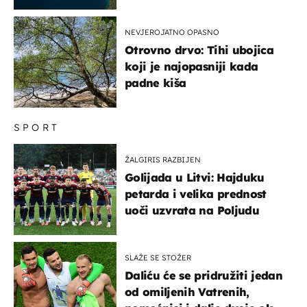
NEVJEROJATNO OPASNO
Otrovno drvo: Tihi ubojica
koji je najopasniji kada
padne kiša
SPORT
ŽALGIRIS RAZBIJEN
Golijada u Litvi: Hajduku
petarda i velika prednost
uoči uzvrata na Poljudu
SLAŽE SE STOŽER
Daliću će se pridružiti jedan
od omiljenih Vatrenih,