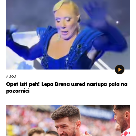
A JOJ
Opet isti peh! Lepa Brena usred nastupa pala na
pozornici