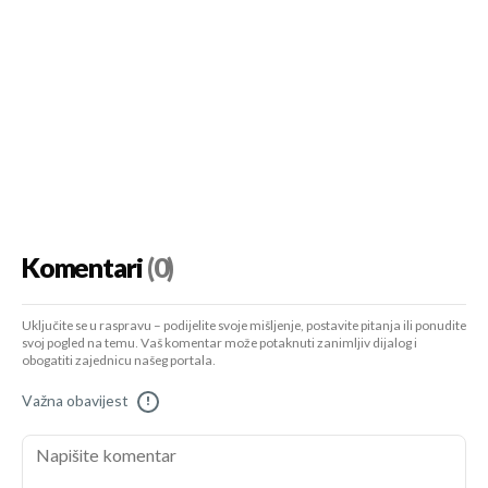
Komentari
(0)
Uključite se u raspravu – podijelite svoje mišljenje, postavite pitanja ili ponudite
svoj pogled na temu. Vaš komentar može potaknuti zanimljiv dijalog i
obogatiti zajednicu našeg portala.
Važna obavijest
!