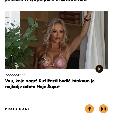
"UUUUUUFFFF"
Vau, koje noge! Ružičasti badić istaknuo je
najbolje adute Maje Šuput
PRATI NAS: