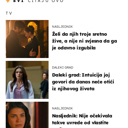
SVI
ČITAJU OVO
TV
NASLJEDNIK
Želi da njih troje sretno
žive, a nije ni svjesna da ga
je odavno izgubila
DALEKI GRAD
Daleki grad: Intuicija joj
govori da danas neće otići
iz njihovog života
NASLJEDNIK
Nasljednik: Nije očekivala
takve uvrede od vlastite