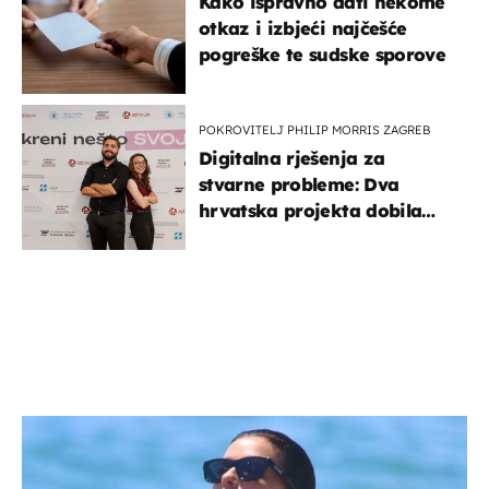
Kako ispravno dati nekome
otkaz i izbjeći najčešće
pogreške te sudske sporove
POKROVITELJ PHILIP MORRIS ZAGREB
Digitalna rješenja za
stvarne probleme: Dva
hrvatska projekta dobila
potporu za razvoj