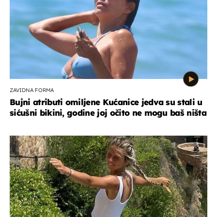
ZAVIDNA FORMA
Bujni atributi omiljene Kućanice jedva su stali u
sićušni bikini, godine joj očito ne mogu baš ništa