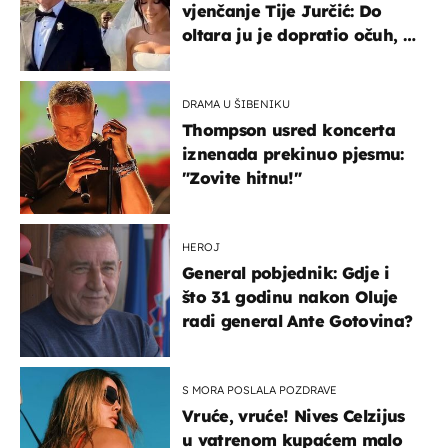
vjenčanje Tije Jurčić: Do
oltara ju je dopratio očuh, a
slavilo se uz Olivera i Rozgu
DRAMA U ŠIBENIKU
Thompson usred koncerta
iznenada prekinuo pjesmu:
"Zovite hitnu!"
HEROJ
General pobjednik: Gdje i
što 31 godinu nakon Oluje
radi general Ante Gotovina?
S MORA POSLALA POZDRAVE
Vruće, vruće! Nives Celzijus
u vatrenom kupaćem malo