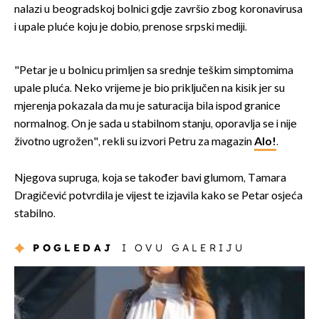
nalazi u beogradskoj bolnici gdje završio zbog koronavirusa
i upale pluće koju je dobio, prenose srpski mediji.
"Petar je u bolnicu primljen sa srednje teškim simptomima
upale pluća. Neko vrijeme je bio priključen na kisik jer su
mjerenja pokazala da mu je saturacija bila ispod granice
normalnog. On je sada u stabilnom stanju, oporavlja se i nije
životno ugrožen", rekli su izvori Petru za magazin
Alo!
.
Njegova supruga, koja se također bavi glumom, Tamara
Dragičević potvrdila je vijest te izjavila kako se Petar osjeća
stabilno.
POGLEDAJ
I OVU GALERIJU