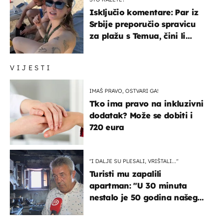
Isključio komentare: Par iz
Srbije preporučio spravicu
za plažu s Temua, čini li
vam se ovo sigurnim?
VIJESTI
IMAŠ PRAVO, OSTVARI GA!
Tko ima pravo na inkluzivni
dodatak? Može se dobiti i
720 eura
"I DALJE SU PLESALI, VRIŠTALI..."
Turisti mu zapalili
apartman: "U 30 minuta
nestalo je 50 godina našeg
života, supruga i ja ne