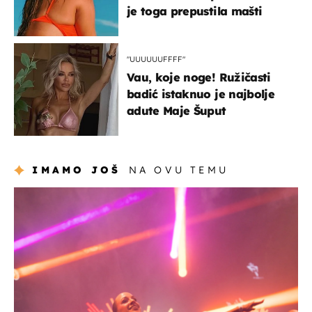
je toga prepustila mašti
"UUUUUUFFFF"
Vau, koje noge! Ružičasti
badić istaknuo je najbolje
adute Maje Šuput
IMAMO JOŠ
NA OVU TEMU
kultura & zabava