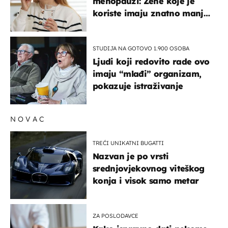
menopauzi: Žene koje je
koriste imaju znatno manji
rizik od ovoga
STUDIJA NA GOTOVO 1.900 OSOBA
Ljudi koji redovito rade ovo
imaju “mlađi” organizam,
pokazuje istraživanje
NOVAC
TREĆI UNIKATNI BUGATTI
Nazvan je po vrsti
srednjovjekovnog viteškog
konja i visok samo metar
ZA POSLODAVCE