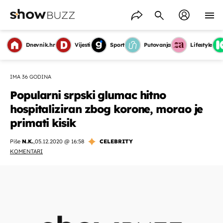
Dnevnik.hr
Vijesti
Sport
Putovanja
Lifestyle
IMA 36 GODINA
Popularni srpski glumac hitno
hospitaliziran zbog korone, morao je
primati kisik
Piše
N.K.
,
05.12.2020 @ 16:58
CELEBRITY
KOMENTARI
OMOGUĆI OBAVIJESTI