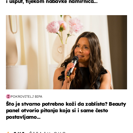
i usput, tijekom nabavke namirnica...
moda & ljepota
POKROVITELJ BIPA
Što je stvarno potrebno koži da zablista? Beauty
panel otvorio pitanja koja si i same često
postavljamo...