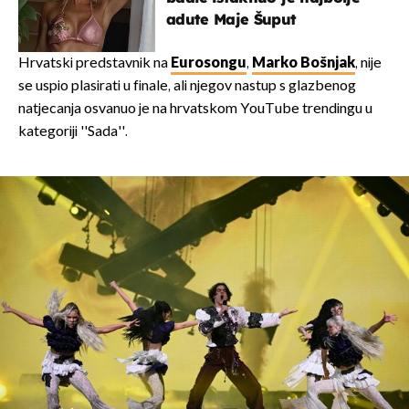
adute Maje Šuput
Hrvatski predstavnik na
Eurosongu
,
Marko Bošnjak
, nije
se uspio plasirati u finale, ali njegov nastup s glazbenog
natjecanja osvanuo je na hrvatskom YouTube trendingu u
kategoriji ''Sada''.