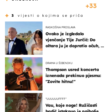
33
3
vijesti o kojima se priča
RASKOŠNA PROSLAVA
Ovako je izgledalo
vjenčanje Tije Jurčić: Do
oltara ju je dopratio očuh, a
slavilo se uz Olivera i Rozgu
DRAMA U ŠIBENIKU
Thompson usred koncerta
iznenada prekinuo pjesmu:
"Zovite hitnu!"
"UUUUUUFFFF"
Vau, koje noge! Ružičasti
badić istaknuo je najbolje