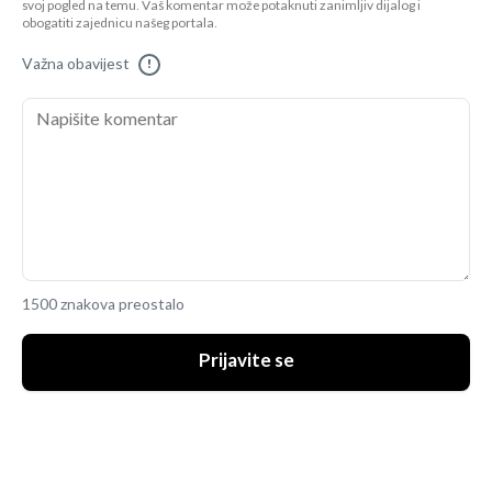
svoj pogled na temu. Vaš komentar može potaknuti zanimljiv dijalog i
obogatiti zajednicu našeg portala.
Važna obavijest
!
1500 znakova preostalo
Prijavite se