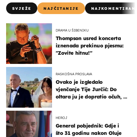
SVJEŽE
NAJČITANIJE
NAJKOMENTIRAN
DRAMA U ŠIBENIKU
Thompson usred koncerta
iznenada prekinuo pjesmu:
"Zovite hitnu!"
RASKOŠNA PROSLAVA
Ovako je izgledalo
vjenčanje Tije Jurčić: Do
oltara ju je dopratio očuh, a
slavilo se uz Olivera i Rozgu
HEROJ
General pobjednik: Gdje i
što 31 godinu nakon Oluje