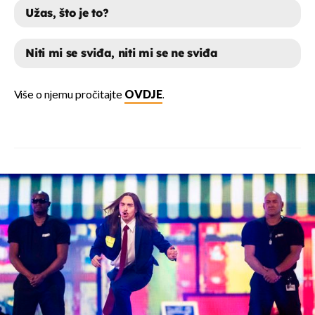
Užas, što je to?
Niti mi se sviđa, niti mi se ne sviđa
MA TOP, PJESMA JE PRAVI HIT!
Više o njemu pročitajte
OVDJE
.
UŽAS, ŠTO JE TO?
NITI MI SE SVIĐA, NITI MI SE NE
SVIĐA