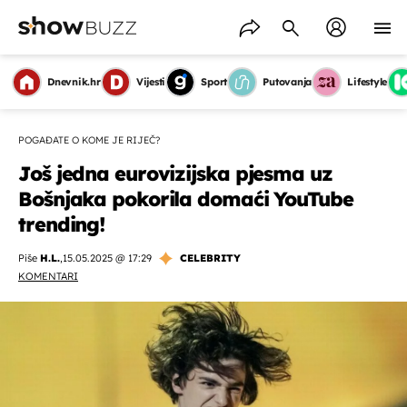
Dnevnik.hr
Vijesti
Sport
Putovanja
Lifestyle
POGAĐATE O KOME JE RIJEČ?
Još jedna eurovizijska pjesma uz
Bošnjaka pokorila domaći YouTube
trending!
Piše
H.L.
,
15.05.2025 @ 17:29
CELEBRITY
KOMENTARI
OMOGUĆI OBAVIJESTI