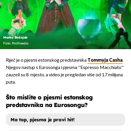
Marko Bošnjak
Foto: Profimedia
Riječ je o pjesmi estonskog predstavnika
Tommyja Casha
.
Njegov nastup s Eurosonga i pjesma ''Espresso Macchiato''
zauzeli su 8. mjesto, a video je pregledan više od 1.7 milijuna
puta.
Što mislite o pjesmi estonskog
predstavnika na Eurosongu?
Ma top, pjesma je pravi hit!