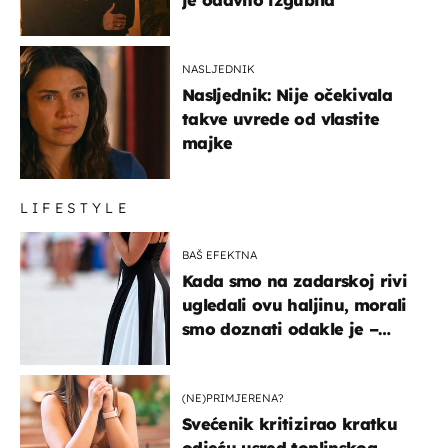
je odavno izgubila
NASLJEDNIK
Nasljednik: Nije očekivala
takve uvrede od vlastite
majke
LIFESTYLE
BAŠ EFEKTNA
Kada smo na zadarskoj rivi
ugledali ovu haljinu, morali
smo doznati odakle je –
košta samo 18 eura
(NE)PRIMJERENA?
Svećenik kritizirao kratku