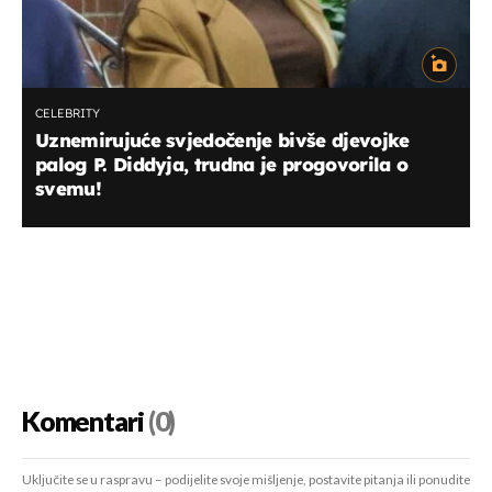
CELEBRITY
Uznemirujuće svjedočenje bivše djevojke
palog P. Diddyja, trudna je progovorila o
svemu!
Komentari
(0)
Uključite se u raspravu – podijelite svoje mišljenje, postavite pitanja ili ponudite