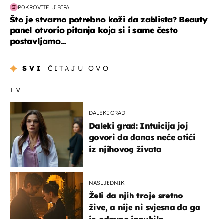
POKROVITELJ BIPA
Što je stvarno potrebno koži da zablista? Beauty
panel otvorio pitanja koja si i same često
postavljamo...
SVI
ČITAJU OVO
TV
DALEKI GRAD
Daleki grad: Intuicija joj
govori da danas neće otići
iz njihovog života
NASLJEDNIK
Želi da njih troje sretno
žive, a nije ni svjesna da ga