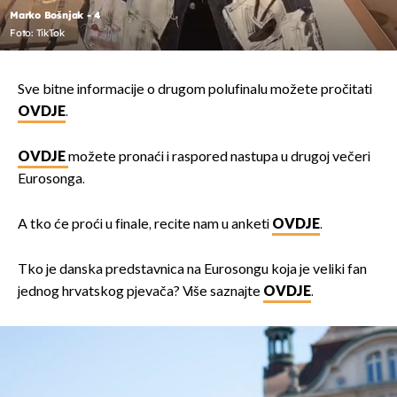
Marko Bošnjak - 4
Foto: TikTok
Sve bitne informacije o drugom polufinalu možete pročitati
OVDJE
.
OVDJE
možete pronaći i raspored nastupa u drugoj večeri
Eurosonga.
A tko će proći u finale, recite nam u anketi
OVDJE
.
Tko je danska predstavnica na Eurosongu koja je veliki fan
jednog hrvatskog pjevača? Više saznajte
OVDJE
.