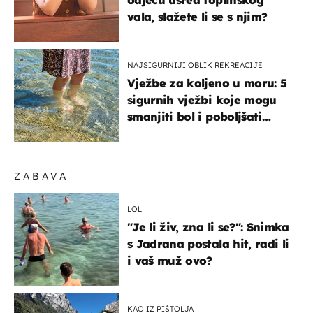
odjeću usred toplinskog
vala, slažete li se s njim?
NAJSIGURNIJI OBLIK REKREACIJE
Vježbe za koljeno u moru: 5
sigurnih vježbi koje mogu
smanjiti bol i poboljšati
pokretljivost
ZABAVA
LOL
"Je li živ, zna li se?": Snimka
s Jadrana postala hit, radi li
i vaš muž ovo?
KAO IZ PIŠTOLJA