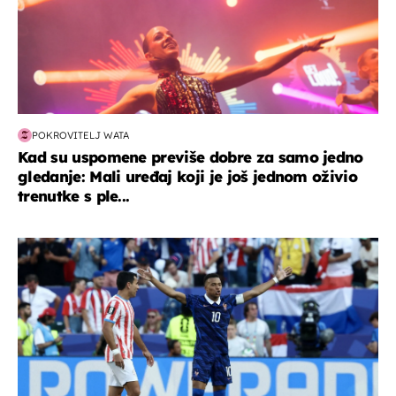
POKROVITELJ WATA
Kad su uspomene previše dobre za samo jedno
gledanje: Mali uređaj koji je još jednom oživio
trenutke s ple...
svjetsko prvenstvo 2026