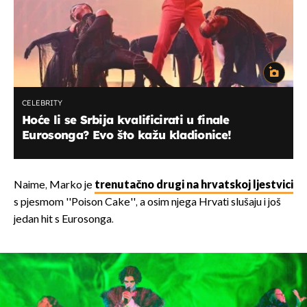
CELEBRITY
Hoće li se Srbija kvalificirati u finale
Eurosonga? Evo što kažu kladionice!
Naime, Marko je
trenutačno drugi na hrvatskoj ljestvici
s pjesmom ''Poison Cake'', a osim njega Hrvati slušaju i još
jedan hit s Eurosonga.