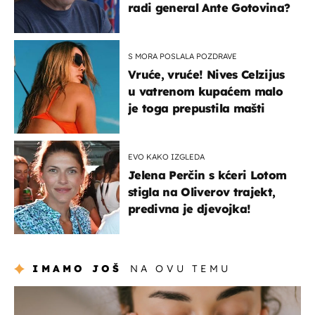
radi general Ante Gotovina?
S MORA POSLALA POZDRAVE
Vruće, vruće! Nives Celzijus
u vatrenom kupaćem malo
je toga prepustila mašti
EVO KAKO IZGLEDA
Jelena Perčin s kćeri Lotom
stigla na Oliverov trajekt,
predivna je djevojka!
IMAMO JOŠ
NA OVU TEMU
moda & ljepota