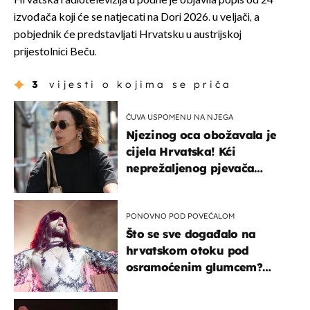
Hrvatska radiotelevizija u podne je objavila popis od 24
izvođača koji će se natjecati na Dori 2026. u veljači, a
pobjednik će predstavljati Hrvatsku u austrijskoj
prijestolnici Beču.
3
vijesti o kojima se priča
ČUVA USPOMENU NA NJEGA
Njezinog oca obožavala je
cijela Hrvatska! Kći
neprežaljenog pjevača
projurila špicom na dva
kotača
PONOVNO POD POVEĆALOM
Što se sve događalo na
hrvatskom otoku pod
osramoćenim glumcem?
Bizarni prizori i danas
izazivaju nevjericu