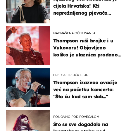
cijela Hrvatska! Kći
neprežaljenog pjevača
projurila špicom na dva
kotača
NADMAŠENA OČEKIVANJA
Thompson ruši brojke i u
Vukovaru! Objavljeno
koliko je ulaznica prodano
u kratkom vremenu
PRED 20 TISUĆA LJUDI
Thompson izazvao ovacije
već na početku koncerta:
"Što ću kad sam slab..."
PONOVNO POD POVEĆALOM
Što se sve događalo na