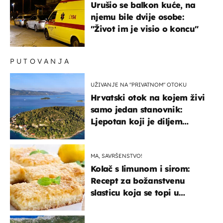
Urušio se balkon kuće, na
njemu bile dvije osobe:
"Život im je visio o koncu"
PUTOVANJA
UŽIVANJE NA "PRIVATNOM" OTOKU
Hrvatski otok na kojem živi
samo jedan stanovnik:
Ljepotan koji je diljem
svijeta poznat po svojem
"bijelom zlatu"
MA, SAVRŠENSTVO!
Kolač s limunom i sirom:
Recept za božanstvenu
slasticu koja se topi u
ustima