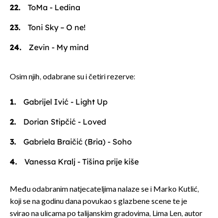
ToMa - Ledina
Toni Sky – O ne!
Zevin - My mind
Osim njih, odabrane su i četiri rezerve:
Gabrijel Ivić - Light Up
Dorian Stipčić - Loved
Gabriela Braičić (Bria) - Soho
Vanessa Kralj - Tišina prije kiše
Među odabranim natjecateljima nalaze se i Marko Kutlić,
koji se na godinu dana povukao s glazbene scene te je
svirao na ulicama po talijanskim gradovima, Lima Len, autor