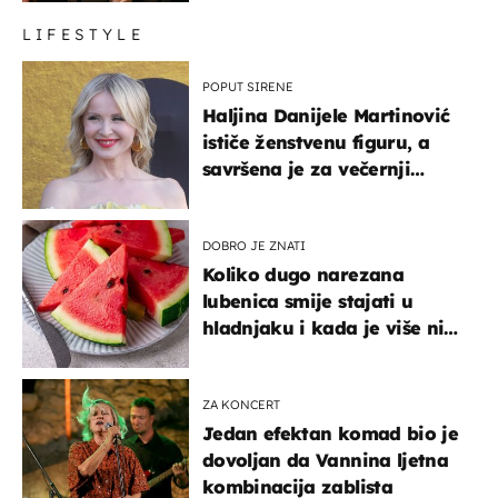
LIFESTYLE
POPUT SIRENE
Haljina Danijele Martinović
ističe ženstvenu figuru, a
savršena je za večernji
izlazak na moru
DOBRO JE ZNATI
Koliko dugo narezana
lubenica smije stajati u
hladnjaku i kada je više nije
sigurno jesti?
ZA KONCERT
Jedan efektan komad bio je
dovoljan da Vannina ljetna
kombinacija zablista