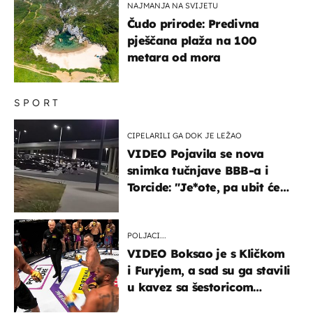
NAJMANJA NA SVIJETU
Čudo prirode: Predivna
pješčana plaža na 100
metara od mora
SPORT
CIPELARILI GA DOK JE LEŽAO
VIDEO Pojavila se nova
snimka tučnjave BBB-a i
Torcide: "Je*ote, pa ubit će
ga!"
POLJACI...
VIDEO Boksao je s Kličkom
i Furyjem, a sad su ga stavili
u kavez sa šestoricom
Roma! Pogledajte kako je