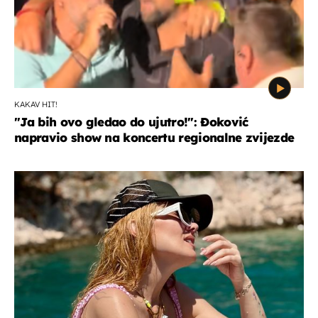
KAKAV HIT!
"Ja bih ovo gledao do ujutro!": Đoković
napravio show na koncertu regionalne zvijezde