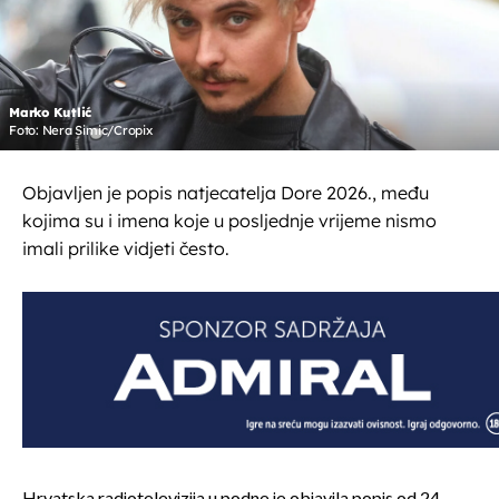
Marko Kutlić
Foto: Nera Simic/Cropix
Objavljen je popis natjecatelja Dore 2026., među
kojima su i imena koje u posljednje vrijeme nismo
imali prilike vidjeti često.