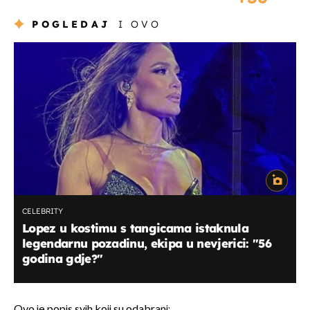
POGLEDAJ
I OVO
CELEBRITY
Lopez u kostimu s tangicama istaknula
legendarnu pozadinu, ekipa u nevjerici: ''56
godina gdje?''
Ovo je popis svih koji su odabrani: