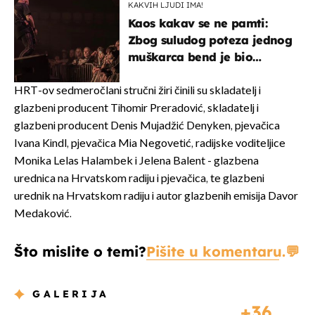
KAKVIH LJUDI IMA!
Kaos kakav se ne pamti:
Zbog suludog poteza jednog
muškarca bend je bio
prisiljen prekinuti nastup
HRT-ov sedmeročlani stručni žiri činili su skladatelj i
glazbeni producent Tihomir Preradović, skladatelj i
glazbeni producent Denis Mujadžić Denyken, pjevačica
Ivana Kindl, pjevačica Mia Negovetić, radijske voditeljice
Monika Lelas Halambek i Jelena Balent - glazbena
urednica na Hrvatskom radiju i pjevačica, te glazbeni
urednik na Hrvatskom radiju i autor glazbenih emisija Davor
Medaković.
Što mislite o temi?
Pišite u komentaru.
GALERIJA
36