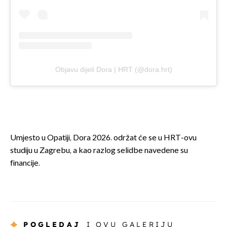
Objavu dijeli Dora | HRT (@dora.hrt)
Umjesto u Opatiji, Dora 2026. održat će se u HRT-ovu
studiju u Zagrebu, a kao razlog selidbe navedene su
financije.
POGLEDAJ
I OVU GALERIJU