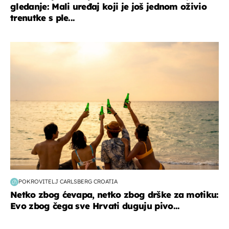
gledanje: Mali uređaj koji je još jednom oživio
trenutke s ple...
zanimljivosti
POKROVITELJ CARLSBERG CROATIA
Netko zbog ćevapa, netko zbog drške za motiku:
Evo zbog čega sve Hrvati duguju pivo...