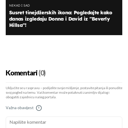
NEKAD I SAD
Susret tinejdžerskih ikona: Pogledajte kako
danas izgledaju Donna i David iz "Beverly
Hillsa"!
Komentari
(0)
Uključite se u raspravu – podijelite svoje mišljenje, postavite pitanja ili ponudite
svoj pogled na temu. Vaš komentar može potaknuti zanimljiv dijalog i
obogatiti zajednicu našeg portala.
Važna obavijest
!