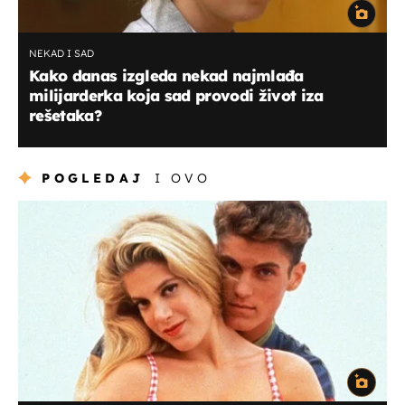
NEKAD I SAD
Kako danas izgleda nekad najmlađa
milijarderka koja sad provodi život iza
rešetaka?
POGLEDAJ
I OVO