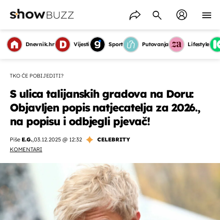
Dnevnik.hr
Vijesti
Sport
Putovanja
Lifestyle
TKO ĆE POBIJEDITI?
S ulica talijanskih gradova na Doru:
Objavljen popis natjecatelja za 2026.,
na popisu i odbjegli pjevač!
Piše
E.G.
,
03.12.2025 @ 12:32
CELEBRITY
KOMENTARI
OMOGUĆI OBAVIJESTI