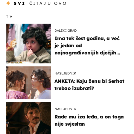
SVI
ČITAJU OVO
TV
DALEKI GRAD
Ima tek šest godina, a već
je jedan od
najnagrađivanijih dječjih
glumaca
NASLJEDNIK
ANKETA: Koju ženu bi Serhat
trebao izabrati?
NASLJEDNIK
Rade mu iza leđa, a on toga
nije svjestan