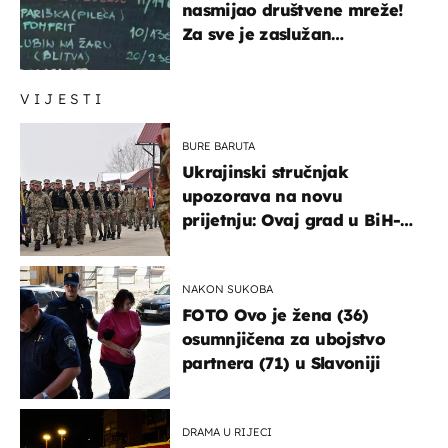
nasmijao društvene mreže!
Za sve je zaslužan
urnebesan naziv jela
VIJESTI
BURE BARUTA
Ukrajinski stručnjak
upozorava na novu
prijetnju: Ovaj grad u BiH-u
bi mogao biti žarište
NAKON SUKOBA
FOTO Ovo je žena (36)
osumnjičena za ubojstvo
partnera (71) u Slavoniji
DRAMA U RIJECI