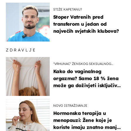
završilo
STIŽE KAPETANU?
Stoper Vatrenih pred
transferom u jedan od
najvećih svjetskih klubova?
ZDRAVLJE
"VRHUNAC" ŽENSKOG SEKSUALNOG
ISKUSTVA
Kako do vaginalnog
orgazma? Samo 18 % žena
može ga doživjeti isključivo
na ovaj način
NOVO ISTRAŽIVANJE
Hormonska terapija u
menopauzi: Žene koje je
koriste imaju znatno manji