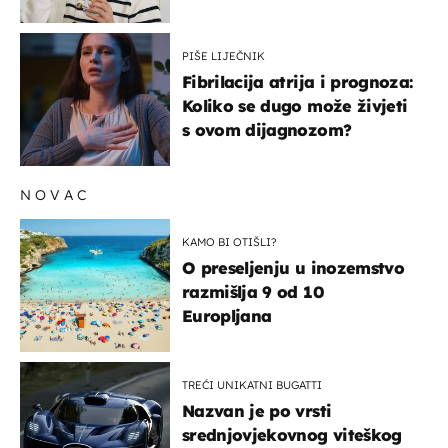
rizik od ovoga
PIŠE LIJEČNIK
Fibrilacija atrija i prognoza:
Koliko se dugo može živjeti
s ovom dijagnozom?
NOVAC
KAMO BI OTIŠLI?
O preseljenju u inozemstvo
razmišlja 9 od 10
Europljana
TREĆI UNIKATNI BUGATTI
Nazvan je po vrsti
srednjovjekovnog viteškog