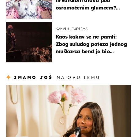
hrvatskom otoku pod
osramoćenim glumcem?
Bizarni prizori i danas
izazivaju nevjericu
KAKVIH LJUDI IMA!
Kaos kakav se ne pamti:
Zbog suludog poteza jednog
muškarca bend je bio
prisiljen prekinuti nastup
IMAMO JOŠ
NA OVU TEMU
moda & ljepota